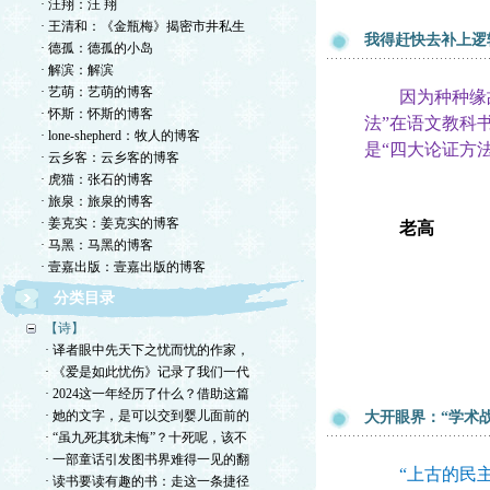
· 汪翔：汪 翔
· 王清和：《金瓶梅》揭密市井私生
我得赶快去补上逻
· 德孤：德孤的小岛
· 解滨：解滨
· 艺萌：艺萌的博客
因为种种缘故
· 怀斯：怀斯的博客
法”在语文教科
· lone-shepherd：牧人的博客
是“四大论证方
· 云乡客：云乡客的博客
· 虎猫：张石的博客
· 旅泉：旅泉的博客
· 姜克实：姜克实的博客
老高
· 马黑：马黑的博客
· 壹嘉出版：壹嘉出版的博客
分类目录
【诗】
· 译者眼中先天下之忧而忧的作家，
· 《爱是如此忧伤》记录了我们一代
· 2024这一年经历了什么？借助这篇
· 她的文字，是可以交到婴儿面前的
大开眼界：“学术
· “虽九死其犹未悔”？十死呢，该不
· 一部童话引发图书界难得一见的翻
“上古的民主法
· 读书要读有趣的书：走这一条捷径