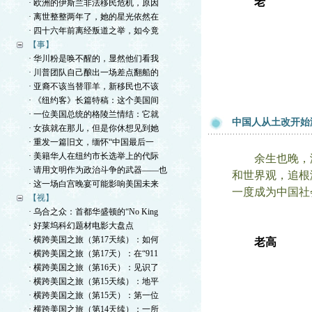
老
· 欧洲的伊斯兰非法移民危机，原因
· 离世整整两年了，她的星光依然在
· 四十六年前离经叛道之举，如今竟
【事】
· 华川粉是唤不醒的，显然他们看我
· 川普团队自己酿出一场差点翻船的
· 亚裔不该当替罪羊，新移民也不该
· 《纽约客》长篇特稿：这个美国间
· 一位美国总统的格陵兰情结：它就
中国人从土改开始
· 女孩就在那儿，但是你休想见到她
· 重发一篇旧文，缅怀“中国最后一
· 美籍华人在纽约市长选举上的代际
余生也晚，没
· 请用文明作为政治斗争的武器——也
和世界观，追根
· 这一场白宫晚宴可能影响美国未来
一度成为中国社
【视】
· 乌合之众：首都华盛顿的“No King
· 好莱坞科幻题材电影大盘点
· 横跨美国之旅（第17天续）：如何
老高
· 横跨美国之旅（第17天）：在“911
· 横跨美国之旅（第16天）：见识了
· 横跨美国之旅（第15天续）：地平
· 横跨美国之旅（第15天）：第一位
· 横跨美国之旅（第14天续）：一所