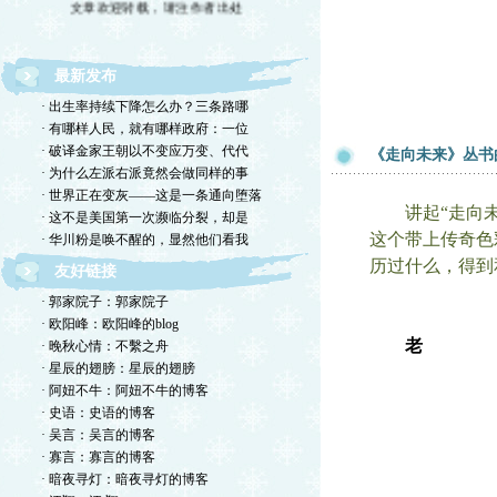
最新发布
· 出生率持续下降怎么办？三条路哪
· 有哪样人民，就有哪样政府：一位
· 破译金家王朝以不变应万变、代代
《走向未来》丛书
· 为什么左派右派竟然会做同样的事
· 世界正在变灰——这是一条通向堕落
讲起“走向未来
· 这不是美国第一次濒临分裂，却是
这个带上传奇色
· 华川粉是唤不醒的，显然他们看我
历过什么，得到
友好链接
· 郭家院子：郭家院子
· 欧阳峰：欧阳峰的blog
老
· 晚秋心情：不繫之舟
· 星辰的翅膀：星辰的翅膀
· 阿妞不牛：阿妞不牛的博客
· 史语：史语的博客
· 吴言：吴言的博客
· 寡言：寡言的博客
· 暗夜寻灯：暗夜寻灯的博客