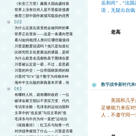
岳和尚”，“法
· 《长安三万里》藏着大国由盛转衰
· 世界上没有任何人是不受瘟疫侵袭
语，无疑出自疯
· 推荐三部中国作家描写瘟疫的优秀
【识】
· 为什么左派右派竟然会做同样的事
老高
· 世界正在变灰——这是一条通向堕落
· 看AI如何梳理人类问它哪些最值得
· 川普是酷爱说谎吗？他只是知道社
· 比研究民主化更紧迫的课题，是研
· 为什么权贵名流都热衷于围绕在爱
· 川普被认定是一霸，不过，是恶霸
· 川普的外交：一位帝国精算师的精
· 川普对“92％”这个数字为何格外钟
· 海外中文出版的新路基本开通，传
数字战争新时代来
【史】
· 有哪样人民，就有哪样政府：一位
美国和几乎所
· 破译金家王朝以不变应万变、代代
· 专访宋永毅：毛泽东的运动治国和
足够能力来应对
· 文革中的“造反派”与后文革的“造
人，不遵守同一
· 毛泽东与中共为何一直把“运动治
· 《歧路素丝》：红卫兵与知青一代
· 对伊战争摧毁了什么——川普是否看