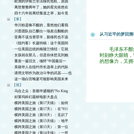
· 欧洲的伊斯兰非法移民危机，原因
· 离世整整两年了，她的星光依然在
· 四十六年前离经叛道之举，如今竟
【事】
· 华川粉是唤不醒的，显然他们看我
· 川普团队自己酿出一场差点翻船的
从习近平的梦回溯
· 亚裔不该当替罪羊，新移民也不该
· 《纽约客》长篇特稿：这个美国间
毛泽东不酣然
· 一位美国总统的格陵兰情结：它就
时刻睁大眼睛，
· 女孩就在那儿，但是你休想见到她
的想像力，又拥
· 重发一篇旧文，缅怀“中国最后一
· 美籍华人在纽约市长选举上的代际
· 请用文明作为政治斗争的武器——也
· 这一场白宫晚宴可能影响美国未来
【视】
· 乌合之众：首都华盛顿的“No King
· 好莱坞科幻题材电影大盘点
· 横跨美国之旅（第17天续）：如何
· 横跨美国之旅（第17天）：在“911
· 横跨美国之旅（第16天）：见识了
· 横跨美国之旅（第15天续）：地平
· 横跨美国之旅（第15天）：第一位
· 横跨美国之旅（第14天续）：一所