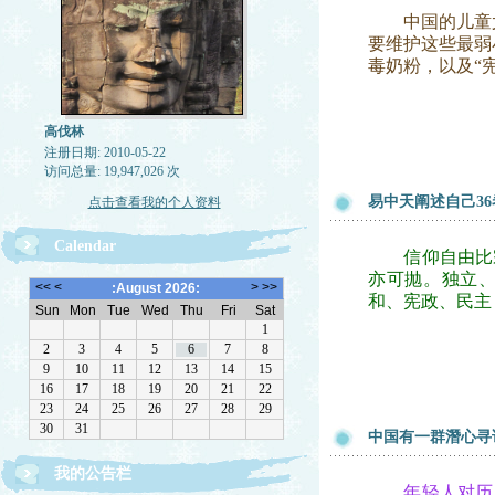
中国的儿童尤
要维护这些最弱
毒奶粉，以及“宪
高伐林
注册日期: 2010-05-22
访问总量: 19,947,026 次
易中天阐述自己3
点击查看我的个人资料
Calendar
信仰自由比宗
亦可抛。独立
和、宪政、民主
中国有一群潛心寻
我的公告栏
文章欢迎转载，请注作者出处
年轻人对历史