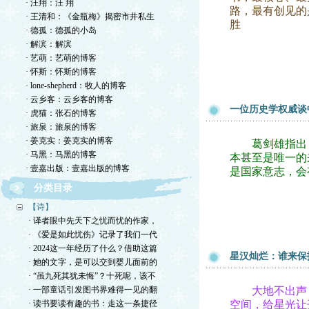
· 汪翔：汪 翔
路，最有创见的
· 王清和：《金瓶梅》揭密市井私生
胜
· 德孤：德孤的小岛
· 解滨：解滨
· 艺萌：艺萌的博客
· 怀斯：怀斯的博客
· lone-shepherd：牧人的博客
· 云乡客：云乡客的博客
一位历史学权威谈
· 虎猫：张石的博客
· 旅泉：旅泉的博客
· 姜克实：姜克实的博客
葛剑雄指出，
· 马黑：马黑的博客
本甚至是唯一的
· 壹嘉出版：壹嘉出版的博客
是国家意志，会
分类目录
【诗】
· 译者眼中先天下之忧而忧的作家，
· 《爱是如此忧伤》记录了我们一代
· 2024这一年经历了什么？借助这篇
星汉灿烂：谁来保
· 她的文字，是可以交到婴儿面前的
· “虽九死其犹未悔”？十死呢，该不
· 一部童话引发图书界难得一见的翻
大地不出声，
· 读书要读有趣的书：走这一条捷径
空间，给星光让