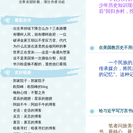
少年历史知识现
后”回归乡村，
最新发布
· 出生率持续下降怎么办？三条路哪
· 有哪样人民，就有哪样政府：一位
· 破译金家王朝以不变应万变、代代
· 为什么左派右派竟然会做同样的事
在美国教历史不用
· 世界正在变灰——这是一条通向堕落
· 这不是美国第一次濒临分裂，却是
一个民族的历
· 华川粉是唤不醒的，显然他们看我
传承媒介，将民
友好链接
的记忆”。这种
· 郭家院子：郭家院子
· 欧阳峰：欧阳峰的blog
· 晚秋心情：不繫之舟
· 星辰的翅膀：星辰的翅膀
· 阿妞不牛：阿妞不牛的博客
· 史语：史语的博客
给习近平写万言书
· 吴言：吴言的博客
· 寡言：寡言的博客
笔者问旅美学
· 暗夜寻灯：暗夜寻灯的博客
书，最核心、最