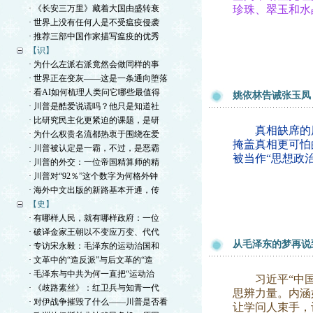
· 《长安三万里》藏着大国由盛转衰
珍珠、翠玉和水
· 世界上没有任何人是不受瘟疫侵袭
· 推荐三部中国作家描写瘟疫的优秀
【识】
· 为什么左派右派竟然会做同样的事
· 世界正在变灰——这是一条通向堕落
· 看AI如何梳理人类问它哪些最值得
姚依林告诫张玉凤
· 川普是酷爱说谎吗？他只是知道社
· 比研究民主化更紧迫的课题，是研
真相缺席的历
· 为什么权贵名流都热衷于围绕在爱
掩盖真相更可怕
· 川普被认定是一霸，不过，是恶霸
被当作“思想政
· 川普的外交：一位帝国精算师的精
· 川普对“92％”这个数字为何格外钟
· 海外中文出版的新路基本开通，传
【史】
· 有哪样人民，就有哪样政府：一位
· 破译金家王朝以不变应万变、代代
从毛泽东的梦再说
· 专访宋永毅：毛泽东的运动治国和
· 文革中的“造反派”与后文革的“造
· 毛泽东与中共为何一直把“运动治
习近平“中国梦
· 《歧路素丝》：红卫兵与知青一代
思辨力量。内涵
· 对伊战争摧毁了什么——川普是否看
让学问人束手，