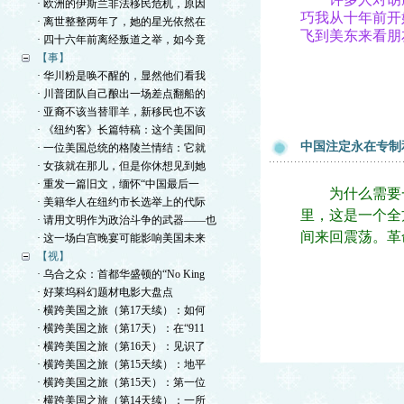
· 欧洲的伊斯兰非法移民危机，原因
巧我从十年前开
· 离世整整两年了，她的星光依然在
飞到美东来看朋
· 四十六年前离经叛道之举，如今竟
【事】
· 华川粉是唤不醒的，显然他们看我
· 川普团队自己酿出一场差点翻船的
· 亚裔不该当替罪羊，新移民也不该
· 《纽约客》长篇特稿：这个美国间
中国注定永在专制
· 一位美国总统的格陵兰情结：它就
· 女孩就在那儿，但是你休想见到她
· 重发一篇旧文，缅怀“中国最后一
为什么需要一
· 美籍华人在纽约市长选举上的代际
里，这是一个全
· 请用文明作为政治斗争的武器——也
间来回震荡。革
· 这一场白宫晚宴可能影响美国未来
【视】
· 乌合之众：首都华盛顿的“No King
· 好莱坞科幻题材电影大盘点
· 横跨美国之旅（第17天续）：如何
· 横跨美国之旅（第17天）：在“911
· 横跨美国之旅（第16天）：见识了
· 横跨美国之旅（第15天续）：地平
· 横跨美国之旅（第15天）：第一位
· 横跨美国之旅（第14天续）：一所