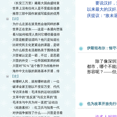
要说汉奸，第
· 《长安三万里》藏着大国由盛转衰
· 世界上没有任何人是不受瘟疫侵袭
以来最大的汉奸
· 推荐三部中国作家描写瘟疫的优秀
庆提议：“敌未
【识】
· 为什么左派右派竟然会做同样的事
· 世界正在变灰——这是一条通向堕落
· 看AI如何梳理人类问它哪些最值得
· 川普是酷爱说谎吗？他只是知道社
· 比研究民主化更紧迫的课题，是研
伊斯坦布尔：恪守
· 为什么权贵名流都热衷于围绕在爱
· 川普被认定是一霸，不过，是恶霸
· 川普的外交：一位帝国精算师的精
除了像深圳这
· 川普对“92％”这个数字为何格外钟
都市，哪个不能
· 海外中文出版的新路基本开通，传
形容呢？——但
【史】
· 有哪样人民，就有哪样政府：一位
· 破译金家王朝以不变应万变、代代
· 专访宋永毅：毛泽东的运动治国和
· 文革中的“造反派”与后文革的“造
· 毛泽东与中共为何一直把“运动治
也为改革开放先行
· 《歧路素丝》：红卫兵与知青一代
· 对伊战争摧毁了什么——川普是否看
许多人对胡耀