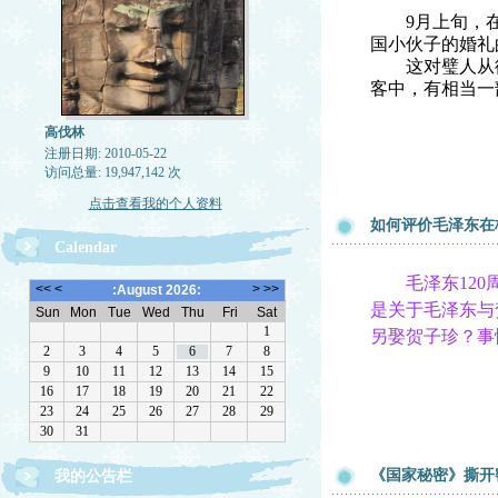
9月上旬，在
国小伙子的婚礼
这对璧人从德
客中，有相当一
高伐林
注册日期: 2010-05-22
访问总量: 19,947,142 次
点击查看我的个人资料
如何评价毛泽东在
Calendar
毛泽东120周
是关于毛泽东与
另娶贺子珍？事
《国家秘密》撕开
我的公告栏
文章欢迎转载，请注作者出处