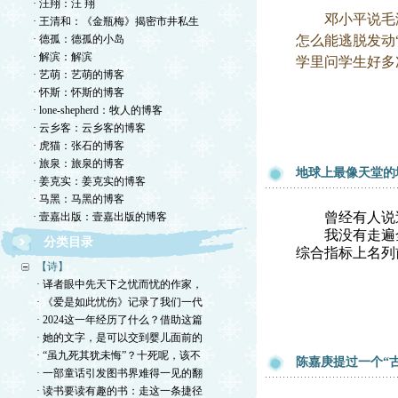
· 汪翔：汪 翔
邓小平说毛泽东
· 王清和：《金瓶梅》揭密市井私生
· 德孤：德孤的小岛
怎么能逃脱发动
· 解滨：解滨
学里问学生好多
· 艺萌：艺萌的博客
· 怀斯：怀斯的博客
· lone-shepherd：牧人的博客
· 云乡客：云乡客的博客
· 虎猫：张石的博客
· 旅泉：旅泉的博客
地球上最像天堂的
· 姜克实：姜克实的博客
· 马黑：马黑的博客
曾经有人说过
· 壹嘉出版：壹嘉出版的博客
我没有走遍全
分类目录
综合指标上名列
【诗】
· 译者眼中先天下之忧而忧的作家，
· 《爱是如此忧伤》记录了我们一代
· 2024这一年经历了什么？借助这篇
· 她的文字，是可以交到婴儿面前的
· “虽九死其犹未悔”？十死呢，该不
陈嘉庚提过一个“
· 一部童话引发图书界难得一见的翻
· 读书要读有趣的书：走这一条捷径