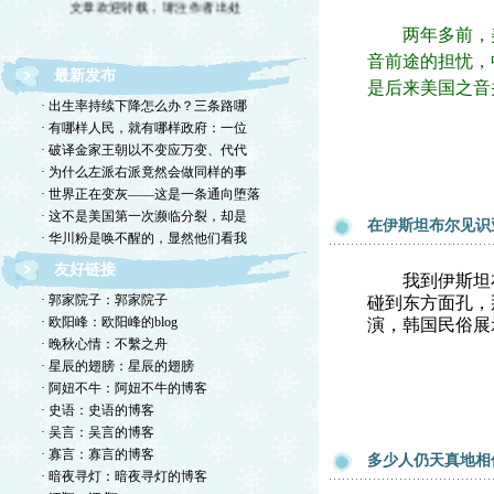
两年多前，美
音前途的担忧，
最新发布
是后来美国之音
· 出生率持续下降怎么办？三条路哪
· 有哪样人民，就有哪样政府：一位
· 破译金家王朝以不变应万变、代代
· 为什么左派右派竟然会做同样的事
· 世界正在变灰——这是一条通向堕落
· 这不是美国第一次濒临分裂，却是
在伊斯坦布尔见识
· 华川粉是唤不醒的，显然他们看我
友好链接
我到伊斯坦布尔
· 郭家院子：郭家院子
碰到东方面孔，
· 欧阳峰：欧阳峰的blog
演，韩国民俗展
· 晚秋心情：不繫之舟
· 星辰的翅膀：星辰的翅膀
· 阿妞不牛：阿妞不牛的博客
· 史语：史语的博客
· 吴言：吴言的博客
· 寡言：寡言的博客
多少人仍天真地相
· 暗夜寻灯：暗夜寻灯的博客