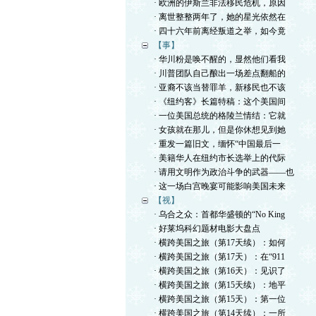
· 欧洲的伊斯兰非法移民危机，原因
· 离世整整两年了，她的星光依然在
· 四十六年前离经叛道之举，如今竟
【事】
· 华川粉是唤不醒的，显然他们看我
· 川普团队自己酿出一场差点翻船的
· 亚裔不该当替罪羊，新移民也不该
· 《纽约客》长篇特稿：这个美国间
· 一位美国总统的格陵兰情结：它就
· 女孩就在那儿，但是你休想见到她
· 重发一篇旧文，缅怀“中国最后一
· 美籍华人在纽约市长选举上的代际
· 请用文明作为政治斗争的武器——也
· 这一场白宫晚宴可能影响美国未来
【视】
· 乌合之众：首都华盛顿的“No King
· 好莱坞科幻题材电影大盘点
· 横跨美国之旅（第17天续）：如何
· 横跨美国之旅（第17天）：在“911
· 横跨美国之旅（第16天）：见识了
· 横跨美国之旅（第15天续）：地平
· 横跨美国之旅（第15天）：第一位
· 横跨美国之旅（第14天续）：一所