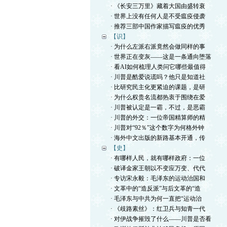
· 《长安三万里》藏着大国由盛转衰
· 世界上没有任何人是不受瘟疫侵袭
· 推荐三部中国作家描写瘟疫的优秀
【识】
· 为什么左派右派竟然会做同样的事
· 世界正在变灰——这是一条通向堕落
· 看AI如何梳理人类问它哪些最值得
· 川普是酷爱说谎吗？他只是知道社
· 比研究民主化更紧迫的课题，是研
· 为什么权贵名流都热衷于围绕在爱
· 川普被认定是一霸，不过，是恶霸
· 川普的外交：一位帝国精算师的精
· 川普对“92％”这个数字为何格外钟
· 海外中文出版的新路基本开通，传
【史】
· 有哪样人民，就有哪样政府：一位
· 破译金家王朝以不变应万变、代代
· 专访宋永毅：毛泽东的运动治国和
· 文革中的“造反派”与后文革的“造
· 毛泽东与中共为何一直把“运动治
· 《歧路素丝》：红卫兵与知青一代
· 对伊战争摧毁了什么——川普是否看