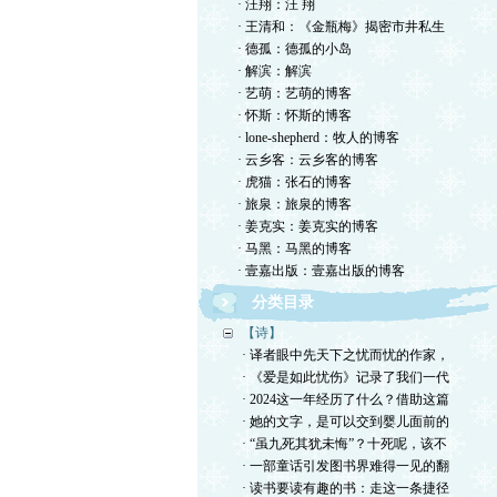
· 汪翔：汪 翔
· 王清和：《金瓶梅》揭密市井私生
· 德孤：德孤的小岛
· 解滨：解滨
· 艺萌：艺萌的博客
· 怀斯：怀斯的博客
· lone-shepherd：牧人的博客
· 云乡客：云乡客的博客
· 虎猫：张石的博客
· 旅泉：旅泉的博客
· 姜克实：姜克实的博客
· 马黑：马黑的博客
· 壹嘉出版：壹嘉出版的博客
分类目录
【诗】
· 译者眼中先天下之忧而忧的作家，
· 《爱是如此忧伤》记录了我们一代
· 2024这一年经历了什么？借助这篇
· 她的文字，是可以交到婴儿面前的
· “虽九死其犹未悔”？十死呢，该不
· 一部童话引发图书界难得一见的翻
· 读书要读有趣的书：走这一条捷径