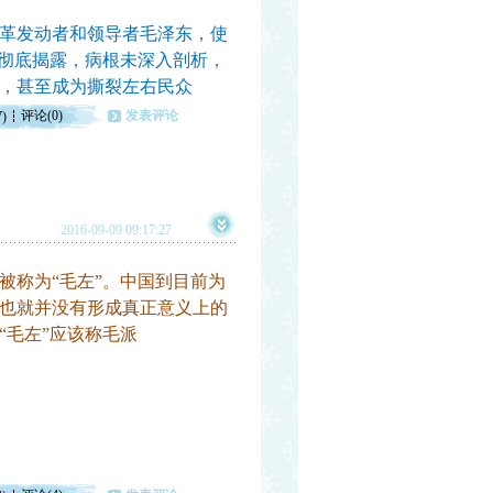
革发动者和领导者毛泽东，使
未彻底揭露，病根未深入剖析，
，甚至成为撕裂左右民众
评论(0)
发表评论
7)
2016-09-09 09:17:27
称为“毛左”。中国到目前为
也就
并
没有形成真正意义上的
“毛左”应该称毛派