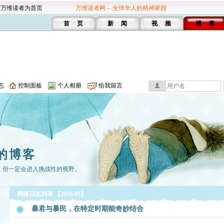
设万维读者为首页
万维读者网 -- 全球华人的精神家园
首 页
新 闻
视 频
博 客
志
控制面板
个人相册
给我留言
的博客
，但一定会进入挑战性的视野。
网络日志列表 【2016-09】
暴君与暴民，在特定时期能奇妙结合