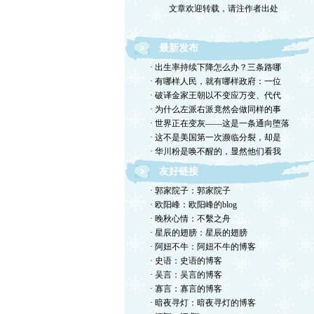
最新发布
· 出生率持续下降怎么办？三条路哪
· 有哪样人民，就有哪样政府：一位
· 破译金家王朝以不变应万变、代代
· 为什么左派右派竟然会做同样的事
· 世界正在变灰——这是一条通向堕落
· 这不是美国第一次濒临分裂，却是
· 华川粉是唤不醒的，显然他们看我
友好链接
· 郭家院子：郭家院子
· 欧阳峰：欧阳峰的blog
· 晚秋心情：不繫之舟
· 星辰的翅膀：星辰的翅膀
· 阿妞不牛：阿妞不牛的博客
· 史语：史语的博客
· 吴言：吴言的博客
· 寡言：寡言的博客
· 暗夜寻灯：暗夜寻灯的博客