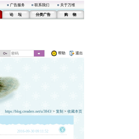
广告服务
联系我们
关于万维
论 坛
分类广告
购 物
帮助
退出
https://blog.creaders.net/u/3843/
>
复制
>
收藏本页
2016-09-30 09:11:52