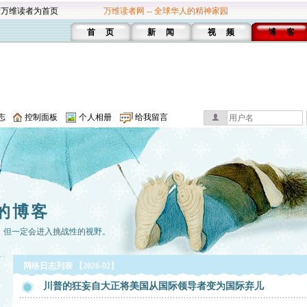
设万维读者为首页
万维读者网 -- 全球华人的精神家园
首 页
新 闻
视 频
博 客
志
控制面板
个人相册
给我留言
的博客
，但一定会进入挑战性的视野。
网络日志列表 【2026-02】
川普的狂妄自大正将美国从国际领导者变为国际弃儿