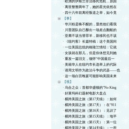
· 欧洲的伊斯兰非法移民危机，原因
· 离世整整两年了，她的星光依然在
· 四十六年前离经叛道之举，如今竟
【事】
· 华川粉是唤不醒的，显然他们看我
· 川普团队自己酿出一场差点翻船的
· 亚裔不该当替罪羊，新移民也不该
· 《纽约客》长篇特稿：这个美国间
· 一位美国总统的格陵兰情结：它就
· 女孩就在那儿，但是你休想见到她
· 重发一篇旧文，缅怀“中国最后一
· 美籍华人在纽约市长选举上的代际
· 请用文明作为政治斗争的武器——也
· 这一场白宫晚宴可能影响美国未来
【视】
· 乌合之众：首都华盛顿的“No King
· 好莱坞科幻题材电影大盘点
· 横跨美国之旅（第17天续）：如何
· 横跨美国之旅（第17天）：在“911
· 横跨美国之旅（第16天）：见识了
· 横跨美国之旅（第15天续）：地平
· 横跨美国之旅（第15天）：第一位
· 横跨美国之旅（第14天续）：一所