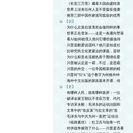
· 《长安三万里》藏着大国由盛转衰
· 世界上没有任何人是不受瘟疫侵袭
· 推荐三部中国作家描写瘟疫的优秀
【识】
· 为什么左派右派竟然会做同样的事
· 世界正在变灰——这是一条通向堕落
· 看AI如何梳理人类问它哪些最值得
· 川普是酷爱说谎吗？他只是知道社
· 比研究民主化更紧迫的课题，是研
· 为什么权贵名流都热衷于围绕在爱
· 川普被认定是一霸，不过，是恶霸
· 川普的外交：一位帝国精算师的精
· 川普对“92％”这个数字为何格外钟
· 海外中文出版的新路基本开通，传
【史】
· 有哪样人民，就有哪样政府：一位
· 破译金家王朝以不变应万变、代代
· 专访宋永毅：毛泽东的运动治国和
· 文革中的“造反派”与后文革的“造
· 毛泽东与中共为何一直把“运动治
· 《歧路素丝》：红卫兵与知青一代
· 对伊战争摧毁了什么——川普是否看