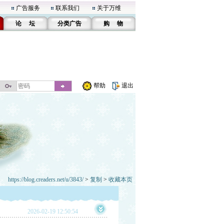
广告服务
联系我们
关于万维
论 坛
分类广告
购 物
帮助
退出
https://blog.creaders.net/u/3843/
>
复制
>
收藏本页
2026-02-19 12:50:54