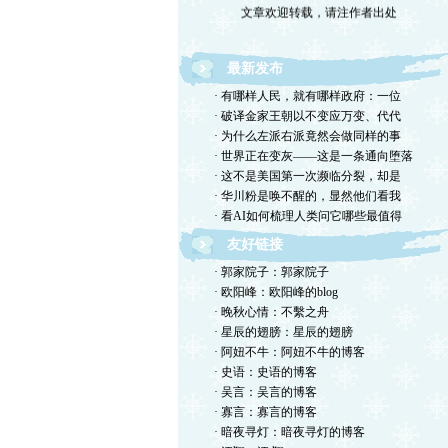
文章欢迎转载，请注作者出处
最新发布
· 有哪样人民，就有哪样政府：一位
· 破译金家王朝以不变应万变、代代
· 为什么左派右派竟然会做同样的事
· 世界正在变灰——这是一条通向堕落
· 这不是美国第一次濒临分裂，却是
· 华川粉是唤不醒的，显然他们看我
· 看AI如何梳理人类问它哪些最值得
友好链接
· 郭家院子：郭家院子
· 欧阳峰：欧阳峰的blog
· 晚秋心情：不繫之舟
· 星辰的翅膀：星辰的翅膀
· 阿妞不牛：阿妞不牛的博客
· 史语：史语的博客
· 吴言：吴言的博客
· 寡言：寡言的博客
· 暗夜寻灯：暗夜寻灯的博客