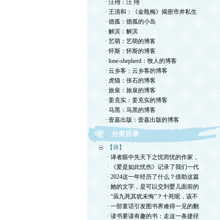
· 汪翔：汪 翔
· 王清和：《金瓶梅》揭密市井私生
· 德孤：德孤的小岛
· 解滨：解滨
· 艺萌：艺萌的博客
· 怀斯：怀斯的博客
· lone-shepherd：牧人的博客
· 云乡客：云乡客的博客
· 虎猫：张石的博客
· 旅泉：旅泉的博客
· 姜克实：姜克实的博客
· 马黑：马黑的博客
· 壹嘉出版：壹嘉出版的博客
分类目录
【诗】
· 译者眼中先天下之忧而忧的作家，
· 《爱是如此忧伤》记录了我们一代
· 2024这一年经历了什么？借助这篇
· 她的文字，是可以交到婴儿面前的
· “虽九死其犹未悔”？十死呢，该不
· 一部童话引发图书界难得一见的翻
· 读书要读有趣的书：走这一条捷径