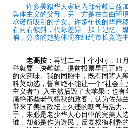
许多美籍华人家庭内部分歧日益加
集体主义的父母，另一方是在自由环
承诺所吸引的子女。许多年长的华裔
在向右倾斜，代际差异、加上记忆、
响，分歧的趋势体现在纽约市长竞选
老高按：
再过二三十个小时，11
举就要一决雌雄。提前投票早已开始
的火药味。我的同胞中，既有同辈人殚
科莫助选，誓言绝不能让一个“社会主
主义者”）入主然后毁了大苹果；也有
痛绝那些老气横秋的政客，认为佐赫兰
带来了美国政坛上久违的朝气与活力
手，未必是老少华人心目中的完美人
谁，却都是作为选民，反复权衡利弊