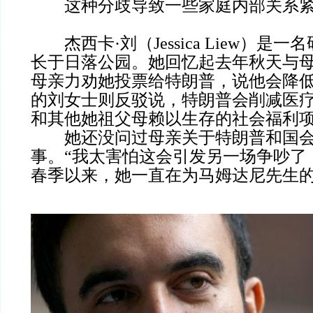
这种分歧导致一些家庭内部关系紧
杰西卡·刘（Jessica Liew）是
长于日落公园。她回忆起去年秋天与
母亲力劝她投票给特朗普，说他会降低
的刘女士则反驳说，特朗普会削减医
和其他她祖父母赖以生存的社会福利
她还没问过母亲关于特朗普和国会
事。“我太害怕这会引发另一场争吵了
春季以来，她一直在为马姆达尼先生