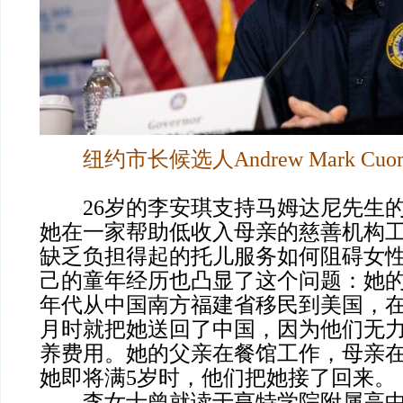
纽约市长候选人Andrew Mark Cuo
26岁的李安琪支持马姆达尼先生的
她在一家帮助低收入母亲的慈善机构
缺乏负担得起的托儿服务如何阻碍女
己的童年经历也凸显了这个问题：她的父
年代从中国南方福建省移民到美国，
月时就把她送回了中国，因为他们无
养费用。她的父亲在餐馆工作，母亲
她即将满5岁时，他们把她接了回来。
李女士曾就读于亨特学院附属高中