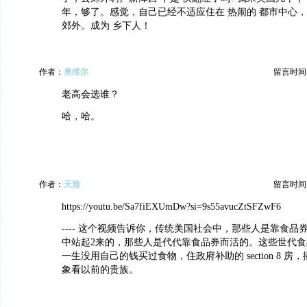
年，够了。感觉，自己已经不适应住在 热闹的 都市中心，
郊外。成为 乡下人！
作者：
奥维尔
留言时间：20
老高会选谁？
哈，哈。
作者：
天雅
留言时间：20
https://youtu.be/Sa7fiEXUmDw?si=9s55avucZtSFZwF6
---- 这个视频告诉你，传统美国社会中，那些人是靠食品
中站起2来的，那些人是代代靠食品券而活的。这些世代
一生没用自己的钱买过食物，住政府补助的 section 8 
象看以前的贵族。