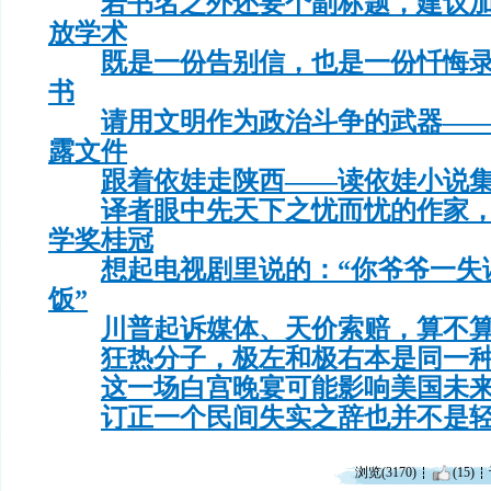
若书名之外还要个副标题，建议
放学术
既是一份告别信，也是一份忏悔
书
请用文明作为政治斗争的武器—
露文件
跟着依娃走陕西——读依娃小说
译者眼中先天下之忧而忧的作家
学奖桂冠
想起电视剧里说的：“你爷爷一失
饭”
川普起诉媒体、天价索赔，算不
狂热分子，极左和极右本是同一
这一场白宫晚宴可能影响美国未
订正一个民间失实之辞也并不是
浏览(3170)
(15)