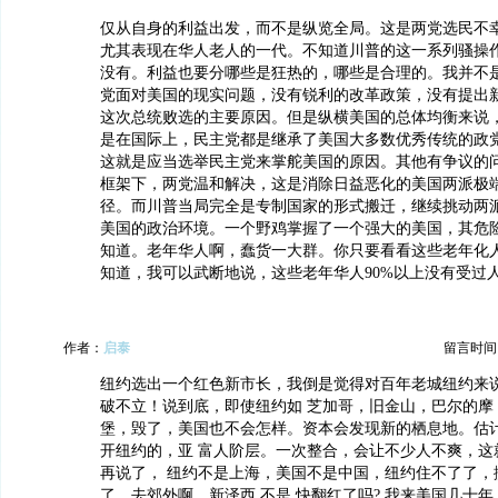
仅从自身的利益出发，而不是纵览全局。这是两党选民不
尤其表现在华人老人的一代。不知道川普的这一系列骚操
没有。利益也要分哪些是狂热的，哪些是合理的。我并不
党面对美国的现实问题，没有锐利的改革政策，没有提出
这次总统败选的主要原因。但是纵横美国的总体均衡来说
是在国际上，民主党都是继承了美国大多数优秀传统的政
这就是应当选举民主党来掌舵美国的原因。其他有争议的
框架下，两党温和解决，这是消除日益恶化的美国两派极
径。而川普当局完全是专制国家的形式搬迁，继续挑动两
美国的政治环境。一个野鸡掌握了一个强大的美国，其危
知道。老年华人啊，蠢货一大群。你只要看看这些老年化
知道，我可以武断地说，这些老年华人90%以上没有受过
作者：
启泰
留言时间：20
纽约选出一个红色新市长，我倒是觉得对百年老城纽约来
破不立！说到底，即使纽约如 芝加哥，旧金山，巴尔的摩
堡，毁了，美国也不会怎样。资本会发现新的栖息地。估
开纽约的，亚 富人阶层。一次整合，会让不少人不爽，这
再说了， 纽约不是上海，美国不是中国，纽约住不了了，
了，去郊外啊。新泽西 不是 快翻红了吗? 我来美国几十年