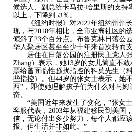
候选人、副总统卡马拉·哈里斯的支持率从
以上，下降到53％。
《纽约时报》对2022年纽约州州
现，与2018年相比，全市亚裔社区的
倾斜了23个百分点。布鲁克林日落公
华人聚居区甚至至少十年来首次转而
居住在日落公园的注册民主党人张乔
Zhang）表示，她13岁的女儿简直不
票给曾面临性骚扰指控的科莫先生（
些指控）。但44岁的张女士表示，她
西”，即使她理解孩子们为什么对马姆
奋。
“美国近年来发生了变化，”张女士
客服代表，2003年从福建移民到美国
信，无论付出多少努力，每个人都应
报。但生活并非如此。”