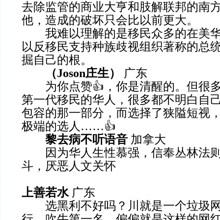
去除监管的商业大亨和肢解联邦的南
他，造成的破坏只会比以前更大。
我难以理解的是移民众多的在美华
以反移民支持种族歧视组织著称的总
掘自己的根。
（Joson庄生）
广东
为你点赞👍，你是清醒的。但很多
第一代移民的华人，很多都不明白自
包容的那一部分，而选择了狭隘短视
极端的选人……👍
黎去病不听语音
加拿大
因为华人生性慕强，信奉丛林法则
斗，厌恶人文关怀
上善若水
广东
选黑利不好吗？川就是一个垃圾网
行、吹牛第一名，偏偏就是这样的网