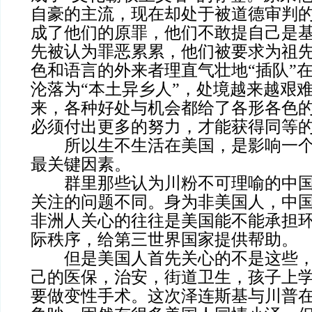
自豪的主流，现在却处于被道德审判
成了他们的原罪，他们不敢提自己是
先被认为罪恶累累，他们被要求为祖
色和语言的外来者理直气壮地“插队”
沦落为“本土异乡人”，处境越来越艰难
来，各种好处与机会都给了各形各色
必须付出更多的努力，才能获得同等的机
所以生不生活在美国，是影响一个
最关键因素。
群里那些认为川粉不可理喻的中国
关注的问题不同。身为非美国人，中
非洲人关心的往往是美国能不能承担
际秩序，给第三世界国家提供帮助。
但是美国人首先关心的不是这些，
己的医保，治安，街道卫生，孩子上
要做变性手术。这次泽连斯基与川普