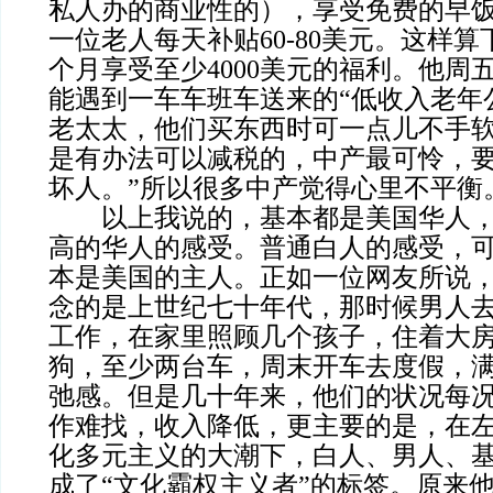
私人办的商业性的），享受免费的早
一位老人每天补贴60-80美元。这样
个月享受至少4000美元的福利。他周
能遇到一车车班车送来的“低收入老年
老太太，他们买东西时可一点儿不手软
是有办法可以减税的，中产最可怜，
坏人。”所以很多中产觉得心里不平衡
以上我说的，基本都是美国华人，
高的华人的感受。普通白人的感受，
本是美国的主人。正如一位网友所说
念的是上世纪七十年代，那时候男人
工作，在家里照顾几个孩子，住着大
狗，至少两台车，周末开车去度假，
弛感。但是几十年来，他们的状况每
作难找，收入降低，更主要的是，在
化多元主义的大潮下，白人、男人、
成了“文化霸权主义者”的标签。原来