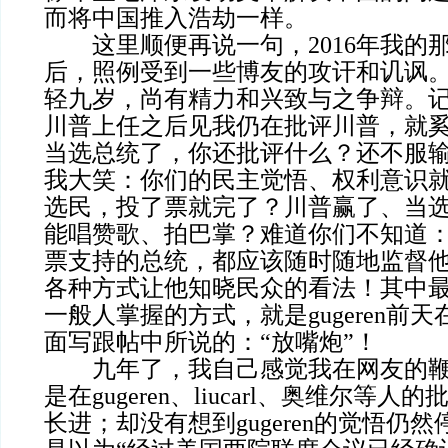
而将中国推入浩劫一样。
这里顺便再说一句，2016年我的
后，照例受到一些博友的攻讦和讥讽
轻九岁，尚有精力和兴致与之争辩。记得g
川普上任之后见我仍在批评川普，就
当选总统了，你还批评什么？还不服
我大笑：你们的民主觉悟、权利意识
选民，投了票就完了？川普赢了、当
能唱赞歌、拍巴掌？难道你们不知道
票支持的总统，都应该随时随地监督
各种方式让他知晓民众的看法！其中
一般人掌握的方式，就是gugeren前
面写跟帖中所说的：“放嘴炮”！
九年了，我自己感觉我在网友的鞭
是在gugeren、liucarl、奥维尔等
长进；却没有想到gugeren的觉悟仍