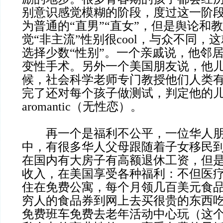
别意识感觉模糊的阶段，度过这一阶
为普通的“直男”“直女”，但是舆论和
觉“非主流”性别很cool，与众不同，
选择少数“性别”。一个亲戚说，他邻
变性手术。另外一个美国朋友说，他
候，社会科学老师专门教授他们人类
完了还对每个孩子做测试，判定他的
aromantic（无性恋）。
再一个是福利不公平，一位华人朋
中，有很多华人父母跟随着子女移民
在国内有大房子有高额退休工资，但
收入，在美国享受各种福利：不但医
住在免费公寓，每个月领几百美元食
穷人的食品券到网上去买很贵的东西
免费班车免费去老年活动中心玩（这