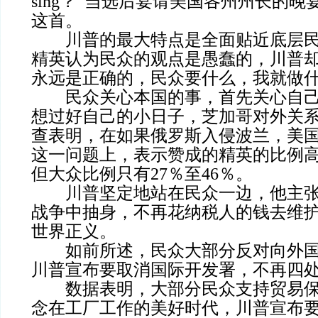
sing？”当选后宴请美国各州州长的
这首。
川普的最大特点是全面贴近底层民
精英认为民众的观点是愚蠢的，川普
永远是正确的，民众要什么，我就做
民众关心本国的事，首先关心自己
想过好自己的小日子，芝加哥对外关系协
查表明，在如果俄罗斯入侵波兰，美
这一问题上，表示赞成的精英的比例高达
但大众比例只有27％至46％。
川普坚定地站在民众一边，他主张
战争中抽身，不再花纳税人的钱去维
世界正义。
如前所述，民众大部分反对向外国
川普宣布要取消国际开发署，不再四
数据表明，大部分民众支持贸易保
念在工厂工作的美好时代，川普宣布