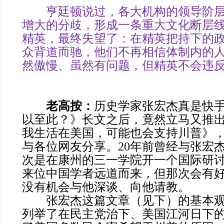
亨廷顿说过，各大机构的领导阶层
增大的分歧，形成一条重大文化断层
精英，最终失望了：在精英把持下的
众背道而驰，他们不再相信体制内的
然傲慢、虽然有问题，但精英不会违
老高按：
历史学家张宏杰真是快
以至此？》长文之后，竟然立马又推
我生活在美国，可能也会支持川普》
与各位网友分享。20年前曾经与张宏
次是在康州的三一学院开一个国际研
来位中国学者远道而来，但那次会有
没有机会与他深谈、向他请教。
张宏杰这篇文章（见下）的基本观
列举了在民主党治下、美国江河日下