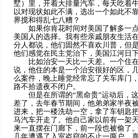
墅）里，开着大排量汽车，每天吃着
以对现状如此不满，选出一个如此不
界搅和得乱七八糟？
如果你肯花时间对美国了解多一点
美国人的选择。我有些亲戚朋友生活
分人都说，他们固然不喜欢川普，但
他们感觉在民主党治下，美国江河日
比如治安一天比一天差。一个住在
说，他住的本是一个治安很好的区，
么案件，晚上睡觉经常忘了关车库门
路不拾遗夜不闭户。
但是在所谓的“黑命贵”运动后，这
差了，去年春节期间，他弟弟家半夜
进来，把一楼洗劫一空，拿了车钥匙
马汽车开走了。他自己家以前有一架
来一直摆在门廊下，前一段也被偷了
几年遭遇了入室盗窃的不止一两户。