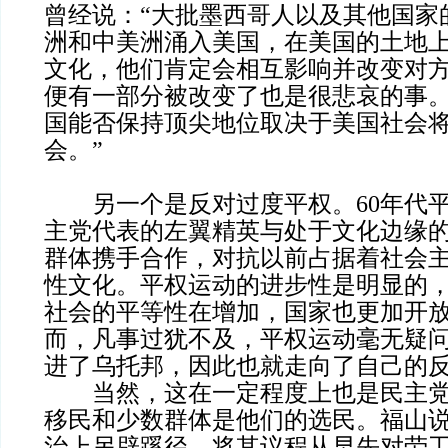
曾经说：“大批墨西哥人以及其他国家
洲和中美洲涌入美国，在美国的土地
文化，他们肯定会相互影响并改变对
便有一部分被改变了也是很悲哀的事
国能否保持顶尖地位取决于美国社会
会。”
另一个是反对过度平权。60年代平
主党代表的左翼精英与处于文化边缘
群体携手合作，对抗以前占据着社会
性文化。平权运动的进步性是明显的
社会的平等性在增加，国家也更加开放和
而，凡事过犹不及，平权运动毫无疑
进了乌托邦，因此也就走向了自己的
当然，这在一定程度上也是民主党
移民和少数群体是他们的选民。福山说
治上另辟蹊径，将其议程从早先对劳