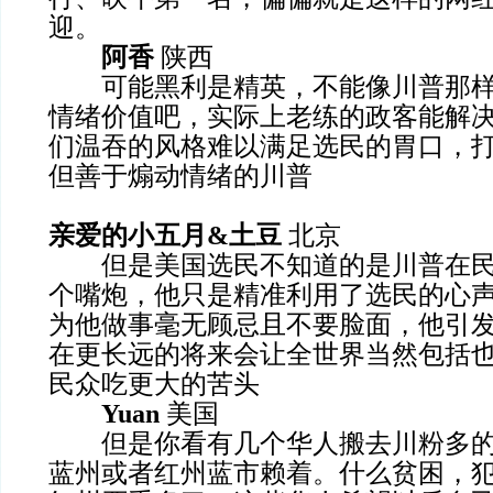
迎。
阿香
陕西
可能黑利是精英，不能像川普那样
情绪价值吧，实际上老练的政客能解
们温吞的风格难以满足选民的胃口，
但善于煽动情绪的川普
亲爱的小五月&土豆
北京
但是美国选民不知道的是川普在民
个嘴炮，他只是精准利用了选民的心
为他做事毫无顾忌且不要脸面，他引
在更长远的将来会让全世界当然包括
民众吃更大的苦头
Yuan
美国
但是你看有几个华人搬去川粉多的
蓝州或者红州蓝市赖着。什么贫困，