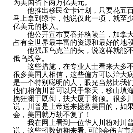
为美国省下两万亿美元。
他推出移民金卡计划，只要花五百
马上拿到绿卡，他说仅此一项，就至
亿美元的收入。
他公开宣布要吞并格陵兰，加拿大
占有全世界最丰富的资源和最好的地
他强压乌克兰的头，说这样就能不
俄乌战争。
这些措施，在专业人士看来大多不
很多美国人相信，这些偏方可以治大
是一个特别聪明的人，眼光当然比我
他们相信川普可以只手擎天，移山填
挽狂澜于既倒，扶大厦于将倾。很多
说，川普是上帝送来拯救美国的，如
会，美国就万劫不复了！
我在网上看到一位华人川粉对川普
说，这些招数短期来看, 可能会伤害