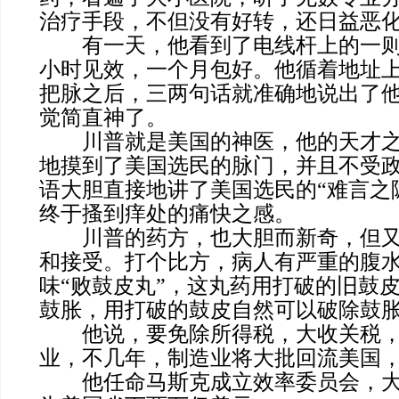
治疗手段，不但没有好转，还日益恶
有一天，他看到了电线杆上的一则广
小时见效，一个月包好。他循着地址
把脉之后，三两句话就准确地说出了
觉简直神了。
川普就是美国的神医，他的天才之
地摸到了美国选民的脉门，并且不受
语大胆直接地讲了美国选民的“难言之
终于搔到痒处的痛快之感。
川普的药方，也大胆而新奇，但又
和接受。打个比方，病人有严重的腹
味“败鼓皮丸”，这丸药用打破的旧鼓
鼓胀，用打破的鼓皮自然可以破除鼓
他说，要免除所得税，大收关税，
业，不几年，制造业将大批回流美国
他任命马斯克成立效率委员会，大