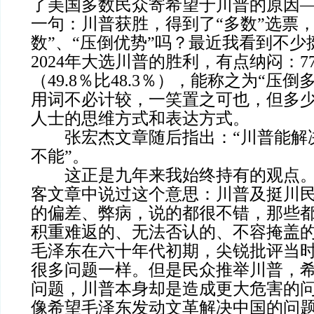
了美国多数民众寄希望于川普的原因
一句：川普获胜，得到了“多数”选票，
数”、“压倒优势”吗？最近我看到不
2024年大选川普的胜利，有点纳闷：773
（49.8％比48.3％），能称之为“压
用词不必计较，一笑置之可也，但多
人士的思维方式和表达方式。
张宏杰文章随后指出：“川普能解
不能”。
这正是九年来我始终持有的观点。2
客文章中说过这个意思：川普及挺川
的偏差、弊病，说的都很不错，那些
积重难返的、无法否认的、不容掩盖
毛泽东在六十年代初期，尖锐批评当
很多问题一样。但是民众推举川普，
问题，川普本身却是造成更大危害的
像希望毛泽东发动文革解决中国的问