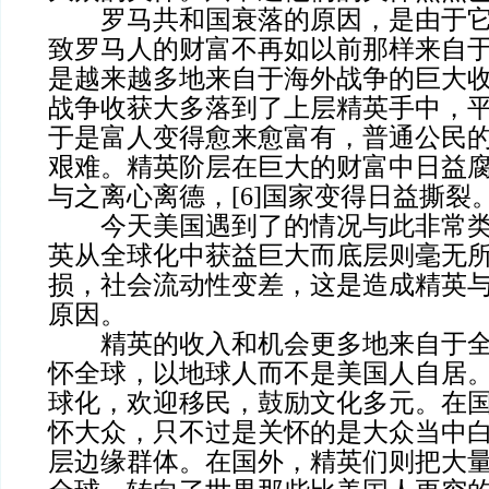
罗马共和国衰落的原因，是由于它
致罗马人的财富不再如以前那样来自
是越来越多地来自于海外战争的巨大
战争收获大多落到了上层精英手中，
于是富人变得愈来愈富有，普通公民
艰难。精英阶层在巨大的财富中日益
与之离心离德，[6]国家变得日益撕裂
今天美国遇到了的情况与此非常类
英从全球化中获益巨大而底层则毫无
损，社会流动性变差，这是造成精英
原因。
精英的收入和机会更多地来自于全
怀全球，以地球人而不是美国人自居
球化，欢迎移民，鼓励文化多元。在
怀大众，只不过是关怀的是大众当中
层边缘群体。在国外，精英们则把大