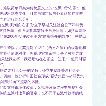
以简单归类为传统意义上的“左派”或“右派”。他
表现出动态变化，且其自我定位与外界认知存在差
关内容进行综合分析：
由左派”到倾向右派 孙立平早期关注社会公平和弱势
他支持改革，但强调改革需解决自身问题，如贫富差距
在2005年批评改革沦为“财富掠夺的战争”，并提出
”。
生警惕，尤其是对“白左”（西方左派）的极端化和
常将价值绝对化，忽视现实复杂性，甚至可能导致
如果让我选择，我还是站在右派这一边吧”，但同时强
”。
框架 对社会公平的坚持：孙立平始终关注社会分
。例如，他分析中国社会形成“强势集团”与“弱势集
动减缓和向下流动的风险。
既支持市场化改革，又批评改革过程中忽视社会
传统左派对改革的否定，也不同于右派对效率的绝