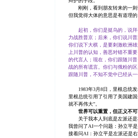
辩护的手段。
刚刚，看到朋友转来的一则评
但我觉得大体的意思是有道理的
起初，你们是挺乌的，说拜
力战胜普京；后来，你们说川普
你们说下大棋，是要刺激欧洲雄
上川普的认知，善恶对错不重要
的代言人；现在，你们跟随川普
战的所有谎言。你们与俄粉的区
跟随川普，不知不觉中已经从一
1983年3月8日，里根总统
里根总统引用了引用了美国建国
就不再伟大”。
世界可以重置，但正义不可
关于我本人到底是左派还是右
我曾问了AI一个问题：孙立平
接着问
AI
：孙立平是左派还是右