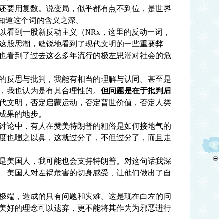
还要用复数。说变局，似乎都有点不到位，是世界
人才知道这个词的含义之深。
看到一股新反动主义（NRx，这里的反动一词，
这股思潮，敏锐地看到了现代文明的一些重要弊
也看到了过去这么多年流行的极左思潮对社会的危
反思与批判，我能有相当的理解与认同。甚至是
，我也认为是有其合理性的。
但问题是在于批判后
代文明，否定启蒙运动，否定普世价值，否定人类
成果的地步。
论中，有人在赞美特朗普的粗俗是如何接地气的
度也嗤之以鼻，这就过分了，不但过分了，而且走
美国人，我可能也会支持特朗普。对这句话我深
。美国人对左祸危害的切身感受，让他们做出了自
端，造成的只有问题和灾难。这是现在白左的问
美好的理念可以遗弃，更不能将其作为为邪恶进行