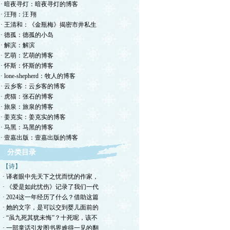
· 暗夜寻灯：暗夜寻灯的博客
· 汪翔：汪 翔
· 王清和：《金瓶梅》揭密市井私生
· 德孤：德孤的小岛
· 解滨：解滨
· 艺萌：艺萌的博客
· 怀斯：怀斯的博客
· lone-shepherd：牧人的博客
· 云乡客：云乡客的博客
· 虎猫：张石的博客
· 旅泉：旅泉的博客
· 姜克实：姜克实的博客
· 马黑：马黑的博客
· 壹嘉出版：壹嘉出版的博客
分类目录
【诗】
· 译者眼中先天下之忧而忧的作家，
· 《爱是如此忧伤》记录了我们一代
· 2024这一年经历了什么？借助这篇
· 她的文字，是可以交到婴儿面前的
· “虽九死其犹未悔”？十死呢，该不
· 一部童话引发图书界难得一见的翻