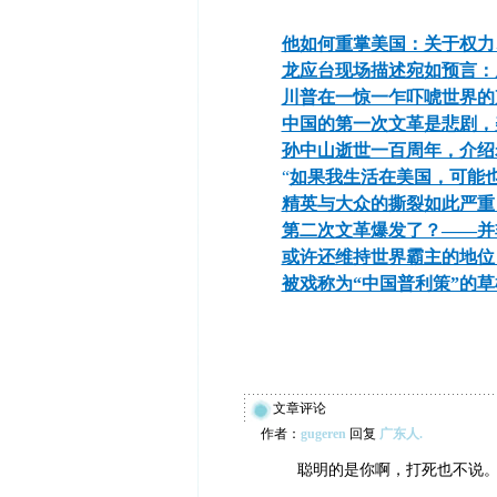
他如何重掌美国：关于权力
龙应台现场描述宛如预言：
川普在一惊一乍吓唬世界的
中国的第一次文革是悲剧，
孙中山逝世一百周年，介绍
“
如果我生活在美国，可能也
精英与大众的撕裂如此严重
第二次文革爆发了？——并
或许还维持世界霸主的地位
被戏称为“中国普利策”的
文章评论
作者：
gugeren
回复
广东人.
聪明的是你啊，打死也不说