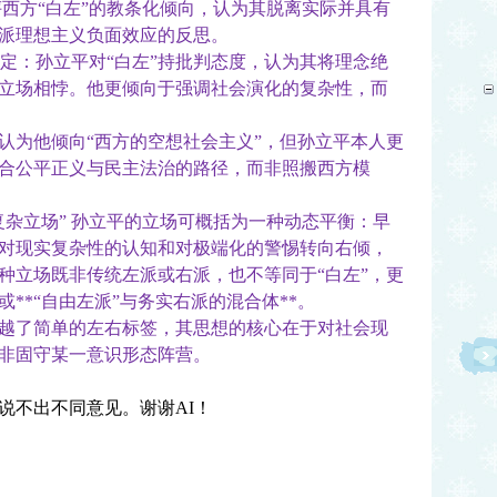
方“白左”的教条化倾向，认为其脱离实际并具有
左派理想主义负面效应的反思。
否定：孙立平对“白左”持批判态度，认为其将理念绝
立场相悖。他更倾向于强调社会演化的复杂性，而
。
为他倾向“西方的空想社会主义”，但孙立平本人更
合公平正义与民主法治的路径，而非照搬西方模
复杂立场” 孙立平的立场可概括为一种动态平衡：早
对现实复杂性的认知和对极端化的警惕转向右倾，
种立场既非传统左派或右派，也不等同于“白左”，更
**“自由左派”与务实右派的混合体**。
了简单的左右标签，其思想的核心在于对社会现
非固守某一意识形态阵营。
不出不同意见。谢谢AI！