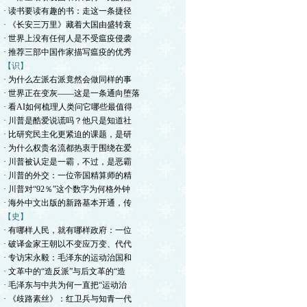
· 读书要读有趣的书：走这一条捷径
· 《长安三万里》藏着大国由盛转衰
· 世界上没有任何人是不受瘟疫侵袭
· 推荐三部中国作家描写瘟疫的优秀
【识】
· 为什么左派右派竟然会做同样的事
· 世界正在变灰——这是一条通向堕落
· 看AI如何梳理人类问它哪些最值得
· 川普是酷爱说谎吗？他只是知道社
· 比研究民主化更紧迫的课题，是研
· 为什么权贵名流都热衷于围绕在爱
· 川普被认定是一霸，不过，是恶霸
· 川普的外交：一位帝国精算师的精
· 川普对“92％”这个数字为何格外钟
· 海外中文出版的新路基本开通，传
【史】
· 有哪样人民，就有哪样政府：一位
· 破译金家王朝以不变应万变、代代
· 专访宋永毅：毛泽东的运动治国和
· 文革中的“造反派”与后文革的“造
· 毛泽东与中共为何一直把“运动治
· 《歧路素丝》：红卫兵与知青一代