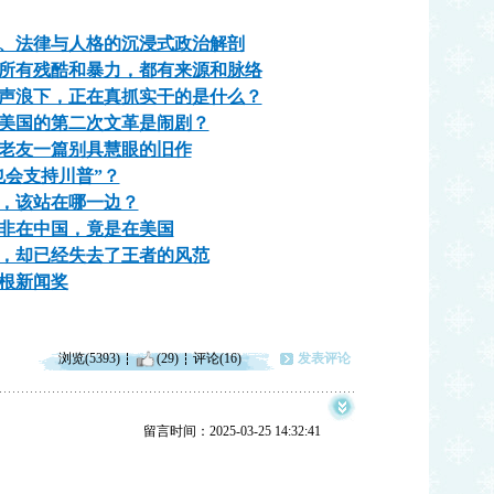
、法律与人格的沉浸式政治解剖
所有残酷和暴力，都有来源和脉络
声浪下，正在真抓实干的是什么？
美国的第二次文革是闹剧？
老友一篇别具慧眼的旧作
会支持川普”？
，该站在哪一边？
非在中国，竟是在美国
，却已经失去了王者的风范
草根新闻奖
浏览(5393)
(29)
评论(16)
发表评论
留言时间：2025-03-25 14:32:41
。