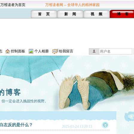
设万维读者为首页
万维读者网 -- 全球华人的精神家园
首 页
新 闻
视 频
博 客
志
控制面板
个人相册
给我留言
的博客
，但一定会进入挑战性的视野。
白左反的是什么？
2025-03-24 13:20:13