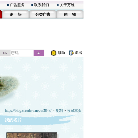
广告服务
联系我们
关于万维
论 坛
分类广告
购 物
帮助
退出
https://blog.creaders.net/u/3843/
>
复制
>
收藏本页
我的名片