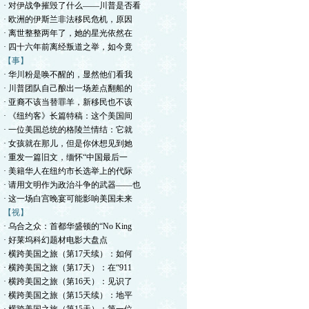
· 对伊战争摧毁了什么——川普是否看
· 欧洲的伊斯兰非法移民危机，原因
· 离世整整两年了，她的星光依然在
· 四十六年前离经叛道之举，如今竟
【事】
· 华川粉是唤不醒的，显然他们看我
· 川普团队自己酿出一场差点翻船的
· 亚裔不该当替罪羊，新移民也不该
· 《纽约客》长篇特稿：这个美国间
· 一位美国总统的格陵兰情结：它就
· 女孩就在那儿，但是你休想见到她
· 重发一篇旧文，缅怀“中国最后一
· 美籍华人在纽约市长选举上的代际
· 请用文明作为政治斗争的武器——也
· 这一场白宫晚宴可能影响美国未来
【视】
· 乌合之众：首都华盛顿的“No King
· 好莱坞科幻题材电影大盘点
· 横跨美国之旅（第17天续）：如何
· 横跨美国之旅（第17天）：在“911
· 横跨美国之旅（第16天）：见识了
· 横跨美国之旅（第15天续）：地平