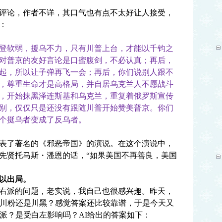
论，作者不详，其口气也有点不太好让人接受，
：
登软弱，援乌不力，只有川普上台，才能以千钧之
对普京的友好言论是口蜜腹剑，不必认真；再后，
起，所以让子弹再飞一会；再后，你们说别人跟不
，尊重生命才是高格局，并自居乌克兰人不愿战斗
，开始抹黑泽连斯基和乌克兰，重复着俄罗斯宣传
别，仅仅只是还没有跟随川普开始赞美普京。你们
个挺乌者变成了反乌者。
发表了著名的《邪恶帝国》的演说。在这个演说中，
先贤托马斯・潘恩的话，“如果美国不再善良，美国
以出局。
派的问题，老实说，我自己也很感兴趣。昨天，
是川粉还是川黑？感觉答案还比较靠谱，于是今天又
派？是受白左影响吗？
AI
给出的答案如下：