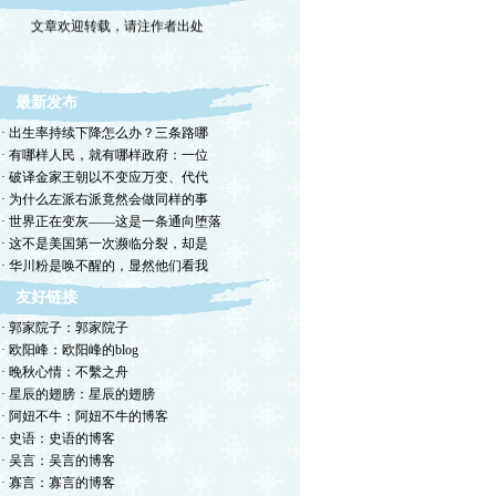
文章欢迎转载，请注作者出处
最新发布
· 出生率持续下降怎么办？三条路哪
· 有哪样人民，就有哪样政府：一位
· 破译金家王朝以不变应万变、代代
· 为什么左派右派竟然会做同样的事
· 世界正在变灰——这是一条通向堕落
· 这不是美国第一次濒临分裂，却是
· 华川粉是唤不醒的，显然他们看我
友好链接
· 郭家院子：郭家院子
· 欧阳峰：欧阳峰的blog
· 晚秋心情：不繫之舟
· 星辰的翅膀：星辰的翅膀
· 阿妞不牛：阿妞不牛的博客
· 史语：史语的博客
· 吴言：吴言的博客
· 寡言：寡言的博客