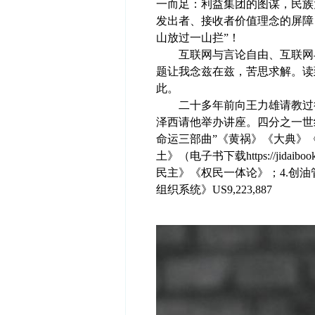
一而足：利益集团的图谋，民族
发出者、接收者价值理念的屏障
山放过一山拦”！
互联网与言论自由、互联网与
题让我念兹在兹，苦思求解。读
此。
二十多年前向王力雄请教过很
泽西请他举办讲座。四分之一世
命运三部曲”《黄祸》《大典》
土》（电子书下载https://jidai
民主》《权民一体论》；4.创油
组织系统》US9,223,887