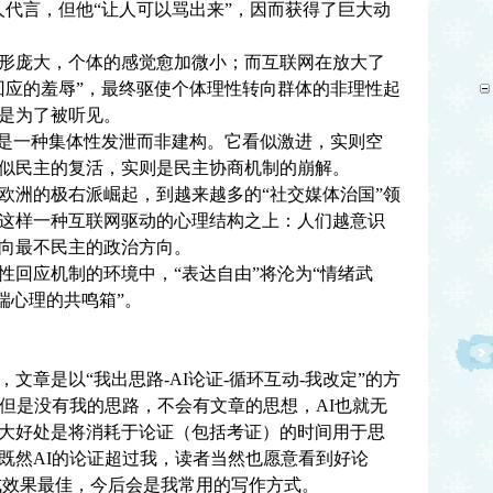
人代言，但他“让人可以骂出来”，因而获得了巨大动
庞大，个体的感觉愈加微小；而互联网在放大了
回应的羞辱”，最终驱使个体理性转向群体的非理性起
是为了被听见。
是一种集体性发泄而非建构。它看似激进，实则空
似民主的复活，实则是民主协商机制的崩解。
洲的极右派崛起，到越来越多的“社交媒体治国”领
这样一种互联网驱动的心理结构之上：人们越意识
向最不民主的政治方向。
应机制的环境中，“表达自由”将沦为“情绪武
极端心理的共鸣箱”。
章是以“我出思路-AI论证-循环互动-我改定”的方
，但是没有我的思路，不会有文章的思想，AI也就无
大好处是将消耗于论证（包括考证）的时间用于思
既然AI的论证超过我，读者当然也愿意看到好论
方式效果最佳，今后会是我常用的写作方式。