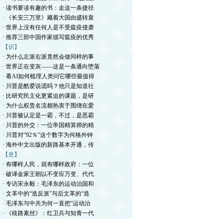
· 读书要读有趣的书：走这一条捷径
· 《长安三万里》藏着大国由盛转衰
· 世界上没有任何人是不受瘟疫侵袭
· 推荐三部中国作家描写瘟疫的优秀
【识】
· 为什么左派右派竟然会做同样的事
· 世界正在变灰——这是一条通向堕落
· 看AI如何梳理人类问它哪些最值得
· 川普是酷爱说谎吗？他只是知道社
· 比研究民主化更紧迫的课题，是研
· 为什么权贵名流都热衷于围绕在爱
· 川普被认定是一霸，不过，是恶霸
· 川普的外交：一位帝国精算师的精
· 川普对“92％”这个数字为何格外钟
· 海外中文出版的新路基本开通，传
【史】
· 有哪样人民，就有哪样政府：一位
· 破译金家王朝以不变应万变、代代
· 专访宋永毅：毛泽东的运动治国和
· 文革中的“造反派”与后文革的“造
· 毛泽东与中共为何一直把“运动治
· 《歧路素丝》：红卫兵与知青一代