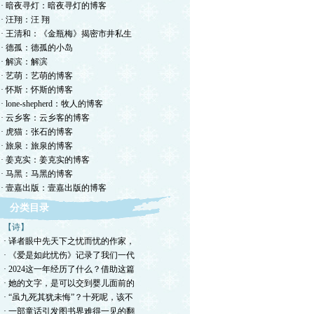
· 暗夜寻灯：暗夜寻灯的博客
· 汪翔：汪 翔
· 王清和：《金瓶梅》揭密市井私生
· 德孤：德孤的小岛
· 解滨：解滨
· 艺萌：艺萌的博客
· 怀斯：怀斯的博客
· lone-shepherd：牧人的博客
· 云乡客：云乡客的博客
· 虎猫：张石的博客
· 旅泉：旅泉的博客
· 姜克实：姜克实的博客
· 马黑：马黑的博客
· 壹嘉出版：壹嘉出版的博客
分类目录
【诗】
· 译者眼中先天下之忧而忧的作家，
· 《爱是如此忧伤》记录了我们一代
· 2024这一年经历了什么？借助这篇
· 她的文字，是可以交到婴儿面前的
· “虽九死其犹未悔”？十死呢，该不
· 一部童话引发图书界难得一见的翻