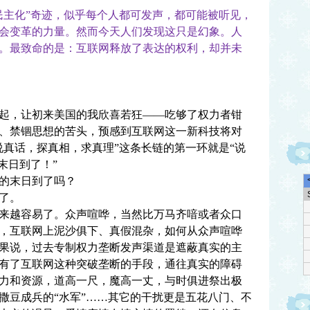
主化”奇迹，似乎每个人都可发声，都可能被听见，
会变革的力量。然而今天人们发现这只是幻象。人
。最致命的是：互联网释放了表达的权利，却并未
起，让初来美国的我欣喜若狂——吃够了权力者钳
、禁锢思想的苦头，预感到互联网这一新科技将对
说真话，探真相，求真理”这条长链的第一环就是“说
末日到了！”
的末日到了吗？
了。
越容易了。众声喧哗，当然比万马齐喑或者众口
，互联网上泥沙俱下、真假混杂，如何从众声喧哗
果说，过去专制权力垄断发声渠道是遮蔽真实的主
有了互联网这种突破垄断的手段，通往真实的障碍
力和资源，道高一尺，魔高一丈，与时俱进祭出极
撒豆成兵的“水军”……其它的干扰更是五花八门、不