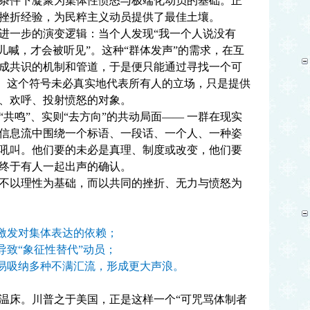
条件下凝聚为集体性愤怒与极端化动员的基础。正
挫折经验，为民粹主义动员提供了最佳土壤。
一步的演变逻辑：当个人发现“我一个人说没有
儿喊，才会被听见”。这种“群体发声”的需求，在互
成共识的机制和管道，于是便只能通过寻找一个可
成。这个符号未必真实地代表所有人的立场，只是提供
、欢呼、投射愤怒的对象。
鸣”、实则“去方向”的共动局面—— 一群在现实
信息流中围绕一个标语、一段话、一个人、一种姿
吼叫。他们要的未必是真理、制度或改变，他们要
终于有人一起出声的确认。
以理性为基础，而以共同的挫折、无力与愤怒为
激发对集体表达的依赖；
导致“象征性替代”动员；
易吸纳多种不满汇流，形成更大声浪。
床。川普之于美国，正是这样一个“可咒骂体制者