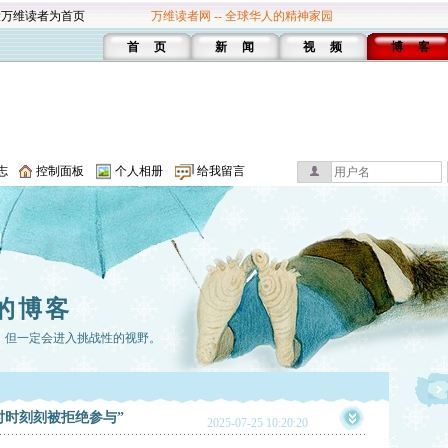
设万维读者为首页
万维读者网 -- 全球华人的精神家园
首 页
新 闻
视 频
博 客
志
控制面板
个人相册
给我留言
的博客
，但一定会进入挑战性的视野。
时时刻刻被拒绝参与”
2025-07-25 10:20:20