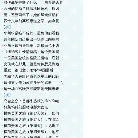
· 对伊战争摧毁了什么——川普是否看
· 欧洲的伊斯兰非法移民危机，原因
· 离世整整两年了，她的星光依然在
· 四十六年前离经叛道之举，如今竟
【事】
· 华川粉是唤不醒的，显然他们看我
· 川普团队自己酿出一场差点翻船的
· 亚裔不该当替罪羊，新移民也不该
· 《纽约客》长篇特稿：这个美国间
· 一位美国总统的格陵兰情结：它就
· 女孩就在那儿，但是你休想见到她
· 重发一篇旧文，缅怀“中国最后一
· 美籍华人在纽约市长选举上的代际
· 请用文明作为政治斗争的武器——也
· 这一场白宫晚宴可能影响美国未来
【视】
· 乌合之众：首都华盛顿的“No King
· 好莱坞科幻题材电影大盘点
· 横跨美国之旅（第17天续）：如何
· 横跨美国之旅（第17天）：在“911
· 横跨美国之旅（第16天）：见识了
· 横跨美国之旅（第15天续）：地平