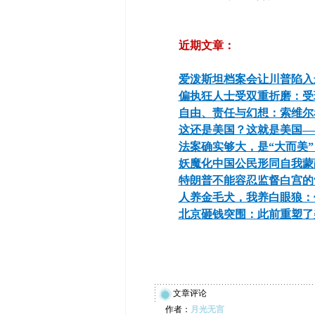
近期文章：
爱泼斯坦档案会让川普陷入
偏执狂人士受双重折磨：受
自由、责任与幻想：索维尔
这还是美国？这就是美国—
法案确实够大，是“大而美”
妖魔化中国公民形同自我蒙
特朗普不能容忍监督白宫的
人养金毛犬，我养白眼狼：
北京砸钱突围：此前重塑了
文章评论
作者：
月光无言