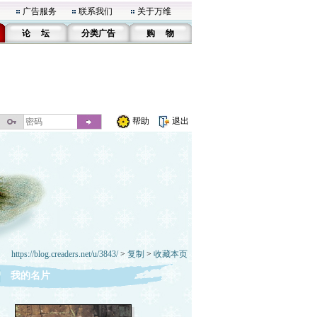
广告服务
联系我们
关于万维
论 坛
分类广告
购 物
帮助
退出
https://blog.creaders.net/u/3843/
>
复制
>
收藏本页
我的名片