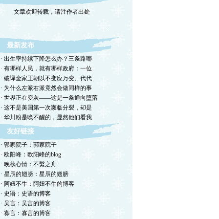
文章欢迎转载，请注作者出处
最新发布
· 出生率持续下降怎么办？三条路哪
· 有哪样人民，就有哪样政府：一位
· 破译金家王朝以不变应万变、代代
· 为什么左派右派竟然会做同样的事
· 世界正在变灰——这是一条通向堕落
· 这不是美国第一次濒临分裂，却是
· 华川粉是唤不醒的，显然他们看我
友好链接
· 郭家院子：郭家院子
· 欧阳峰：欧阳峰的blog
· 晚秋心情：不繫之舟
· 星辰的翅膀：星辰的翅膀
· 阿妞不牛：阿妞不牛的博客
· 史语：史语的博客
· 吴言：吴言的博客
· 寡言：寡言的博客