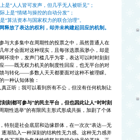
上是“人人皆可发声，但几乎无人被听见”；
际上是“情绪与操控的自动分发”；
是“算法资本与国家权力的联合治理”。
网释放了表达的权利，却并未构建起回应的机制。
与大多集中在周期性的投票之中，虽然普通人在
几年才会面对这种现实，且每张选票虽渺小，却是
网环境中，发声门槛几乎为零，表达可以时时刻刻
应——既无权力机关的制度性回应，也无平台的对
馈与转化——多数人天天都要面对这种不被理睬。
的一种认知体验：
真正听；我可以看到所有不公，但没有任何机制让
时刻刻都可参与”的民主平台，但也因此让人“时时刻
“周期性选举”的有限民主形式形成共振，加剧了个体
特别是社会底层和边缘群体，在一次次“表达—无
，逐渐陷入一种深刻的结构性无力感。这种无力感并