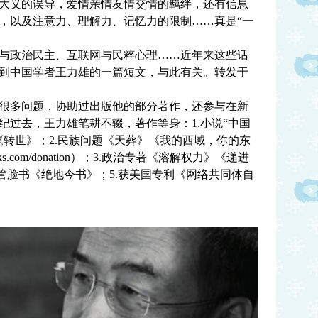
大义的误导，爱情亲情友情交情的羁绊，还有信息
，以及注意力、理解力、记忆力的限制……真是“一
政治民主、互联网与民粹心理……近年来这些话
到中国学者王力雄的一篇短文，与此有关。转发于
多问题，协助过出版他的部分著作，还参与在新
纪过去，王力雄笔耕不辍，著作等身：1.小说“中国
《转世》；2.民族问题《天葬》《我的西域，你的东
books.com/donation）；3.政治专著《溶解权力》《递进
管脸书《绝地今书》；5.获美国专利《网络共同体自