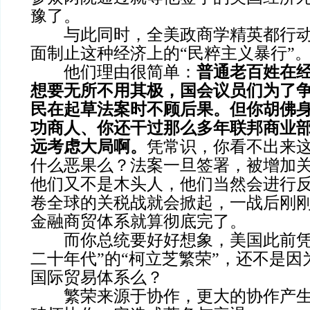
豫了。
与此同时，全美政商学精英都行动
面制止这种经济上的“民粹主义暴行”
他们理由很简单：
普通老百姓在
想要无所不用其极，国会议员们为了
民在起草法案时不顾后果。但你胡佛
功商人、你还干过那么多年联邦商业
远考虑大局啊。
凭常识，你看不出来
什么恶果么？法案一旦签署，被增加
他们又不是木头人，他们当然会进行
卷全球的关税战就会掀起，一战后刚
金融商贸体系就算彻底完了。
而你总统要好好想象，美国此前凭
二十年代”的“柯立芝繁荣”，还不是
国际贸易体系么？
繁荣来源于协作，更大的协作产生