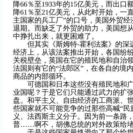
降66％至1933年的15亿美元，而出口
降61％至21亿美元，从此时开始，一
主国家的兵工厂”的口号，美国外贸经
退期。而缺乏了外贸的助力，美国想
中挣扎出来，就更困难了。
但其实《斯姆特-霍利法案》的深
经济上，从该法案推出开始，各国纷
关税壁垒，英国在它的殖民地和自治领
法国则有它的“法郎区”，在各自的境
商品的内部循环。
可德国和日本这些没有殖民地和广
业国呢？于是它们只能通过武力的扩
盘。和平主义、自由经济的工商派、
些国家就不可能竞争的过那些高喊“民
义、法西斯主义分子。因为前一条路
普……啊不，胡佛总统的对外政策给
于是这些国家最终滑向了那个给世