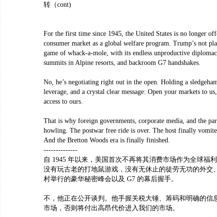
转（cont)
For the first time since 1945, the United States is no longer off
consumer market as a global welfare program. Trump’s not pla
game of whack-a-mole, with its endless unproductive diplomac
summits in Alpine resorts, and backroom G7 handshakes.
No, he’s negotiating right out in the open. Holding a sledgeham
leverage, and a crystal clear message: Open your markets to us,
access to ours.
That is why foreign governments, corporate media, and the para
howling. The postwar free ride is over. The host finally vomite
And the Bretton Woods era is finally finished.
--------------
自 1945 年以来，美国首次不再将其消费市场作为全球福
没有玩古老的打地鼠游戏，没有无休止的徒劳无功的外交
村举行的豪华秘密峰会以及 G7 的幕后握手。
不，他正在公开谈判。他手握关税大锤、筹码和明确的信
市场，否则将付出高昂代价进入我们的市场。