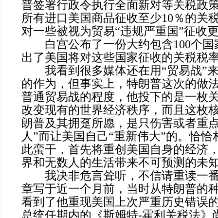
普签署行政令执行全面新对等关税政策
所有进口美国商品征收至少10％的关税
对一些被视为贸易“违规严重国”征收
白宫公布了一份大约包含100个国
出了美国将对这些国家征收的关税税
我看到很多媒体还在用“贸易战”来
的作为，但事实上，特朗普这次的做
普通贸易战的程度，他投下的是一枚
改变现有的世界经济秩序，而且这枚
朗普及其拥趸所愿，是只伤害或者重点
人”而让美国自己“重新伟大”的。恰
此蛮干，首先将重创美国自身的经济
界和无数人的生活带来不可预测的未
我决非危言耸听，不信请重读一番
章写于近一个月前，当时从特朗普的
看到了他重现美国上次严重历史错误
总统任期内的《斯姆特-霍利关税法》