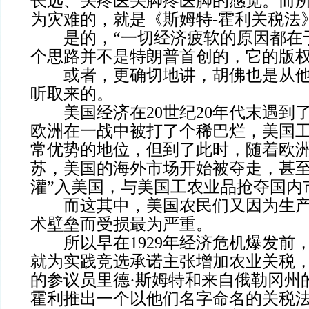
长远、头疼医头脚疼医脚的感觉。而
为灾难的，就是《斯姆特-霍利关税法
是的，“一切经济疲软的原因都在于
个思路并不是特朗普首创的，它的版
或者，更确切地讲，胡佛也是从他
听取来的。
美国经济在20世纪20年代末遇到
欧洲在一战中被打了个稀巴烂，美国
常优势的地位，但到了此时，随着欧
苏，美国的海外市场开始被夺走，甚至
灌”入美国，与美国工农业品抢夺国内
而这其中，美国农民们又因为生产
术壁垒而受损最为严重。
所以早在1929年经济危机爆发前
就为实践竞选承诺主张增加农业关税
的参议员里德·斯姆特和来自俄勒冈州
霍利推出一个以他们名字命名的关税