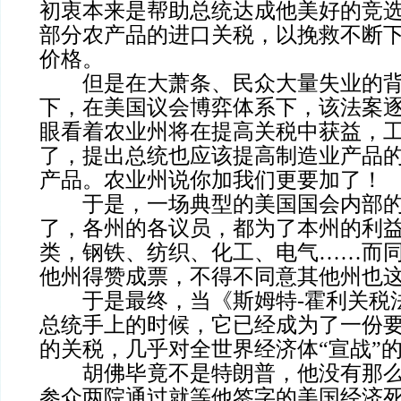
初衷本来是帮助总统达成他美好的竞
部分农产品的进口关税，以挽救不断
价格。
但是在大萧条、民众大量失业的背
下，在美国议会博弈体系下，该法案
眼看着农业州将在提高关税中获益，
了，提出总统也应该提高制造业产品
产品。农业州说你加我们更要加了！
于是，一场典型的美国国会内部的“
了，各州的各议员，都为了本州的利
类，钢铁、纺织、化工、电气……而
他州得赞成票，不得不同意其他州也
于是最终，当《斯姆特-霍利关税
总统手上的时候，它已经成为了一份
的关税，几乎对全世界经济体“宣战”
胡佛毕竟不是特朗普，他没有那么
参众两院通过就等他签字的美国经济