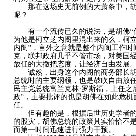
那在这场史无前例的大萧条中，胡
呢？
有一个流传已久的说法，是胡佛“什
为他是柯立芝内阁里混出来的么，柯立
内阁”，言外之意就是整个内阁工作时
克，联邦政府几乎不管市场，对美国
放任的大撒把态度，让经济自由发展
诚然，出身这个内阁的商务部长胡
总统时的主要纲领，也是鼓吹自由放
民主党总统富兰克林·罗斯福，上任之
政”，主要批评的也是胡佛在如此危机
任。
但有趣的是，根据后世历史学者的
的股灾，胡佛总统的政策其实恰恰不
而第一时间迅速进行强力干预。