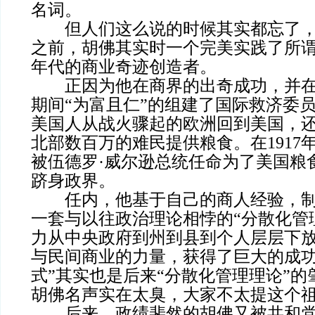
名词。
但人们这么说的时候其实都忘了，在
之前，胡佛其实时一个完美实践了所谓
年代的商业奇迹创造者。
正因为他在商界的出奇成功，并在
期间“为富且仁”的组建了国际救济委
美国人从战火骤起的欧洲回到美国，
北部数百万的难民提供粮食。在1917
被伍德罗·威尔逊总统任命为了美国粮
跻身政界。
任内，他基于自己的商人经验，制
一套与以往政治理论相悖的“分散化管
力从中央政府到州到县到个人层层下
与民间商业的力量，获得了巨大的成功
式”其实也是后来“分散化管理理论”
胡佛名声实在太臭，大家不太提这个
后来，政绩斐然的胡佛又被共和党