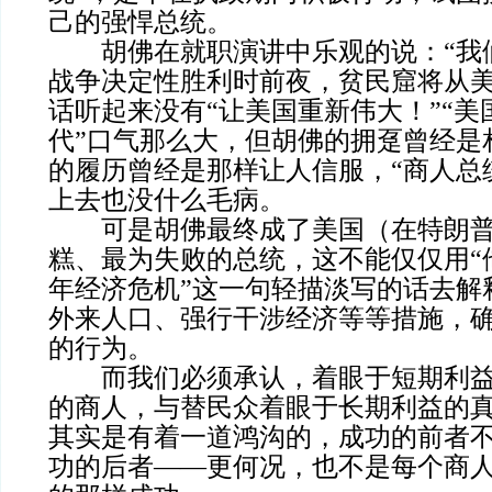
己的强悍总统。
胡佛在就职演讲中乐观的说：“我
战争决定性胜利时前夜，贫民窟将从美
话听起来没有“让美国重新伟大！”“
代”口气那么大，但胡佛的拥趸曾经是
的履历曾经是那样让人信服，“商人总
上去也没什么毛病。
可是胡佛最终成了美国（在特朗普
糕、最为失败的总统，这不能仅仅用“
年经济危机”这一句轻描淡写的话去解
外来人口、强行干涉经济等等措施，
的行为。
而我们必须承认，着眼于短期利益
的商人，与替民众着眼于长期利益的
其实是有着一道鸿沟的，成功的前者
功的后者——更何况，也不是每个商