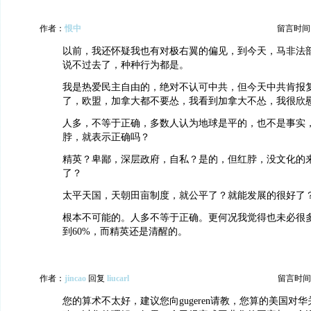
作者：
恨中
留言时间：20
以前，我还怀疑我也有对极右翼的偏见，到今天，马非法
说不过去了，种种行为都是。
我是热爱民主自由的，绝对不认可中共，但今天中共肯报复
了，欧盟，加拿大都不要怂，我看到加拿大不怂，我很欣
人多，不等于正确，多数人认为地球是平的，也不是事实
脖，就表示正确吗？
精英？卑鄙，深层政府，自私？是的，但红脖，没文化的
了？
太平天国，天朝田亩制度，就公平了？就能发展的很好了
根本不可能的。人多不等于正确。更何况我觉得也未必很多
到60%，而精英还是清醒的。
作者：
jincao
回复
liucarl
留言时间：20
您的算术不太好，建议您向gugeren请教，您算的美国对