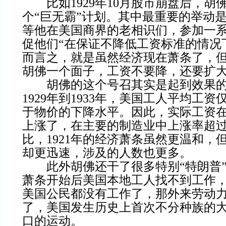
比如1929年10月股市崩盘后，胡
个“巨无霸”计划。其中最重要的举动
等他在美国商界的老相识们，参加一
促他们“在保证不降低工资标准的情况
而言之，就是虽然经济现在萧条了，
胡佛一个面子，工资不要降，还要扩
胡佛的这个号召其实是起到效果的
1929年到1933年，美国工人平均工资
于物价的下降水平。因此，实际工资
上涨了，在主要的制造业中上涨率超过
比，1921年的经济萧条虽然更温和，
却更迅速，涉及的人数也更多。
此外胡佛还干了很多特别“特朗普”
萧条开始后美国本地工人找不到工作
美国公民都没有工作了，那外来劳动
了，美国发生历史上首次不分种族的
口的运动。