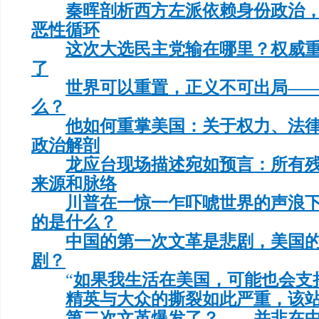
秦晖剖析西方左派依赖身份政治
恶性循环
这次大选民主党输在哪里？权威
了
世界可以重置，正义不可出局—
么？
他如何重掌美国：关于权力、法
政治解剖
龙应台现场描述宛如预言：所有
来源和脉络
川普在一惊一乍吓唬世界的声浪
的是什么？
中国的第一次文革是悲剧，美国
剧？
“
如果我生活在美国，可能也会支
精英与大众的撕裂如此严重，该
第二次文革爆发了？——并非在