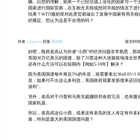
确。以您的理解，如果一个已经完成工业化的国家与一个
国家进行国际贸易，在互相无关税或想同关税的情况下进
结果？WTO规则里对此类贸易做出了发展中国家有用关税
的规定。您认为这是不合理的吗？
作者：
gugeren
回复
高伐林
留言时间：20
好吧，既然老高认为作者“小西”对经济问题非常熟悉，那就
美国36万亿美元的国债，除了川普这种大张旗鼓地涨全世
还有什么方法可以在短期内【例如5-10年】解决？
因为美国国债每年将近5%的年息，就需要拿出36x0.05=1
息；如果付不出这么多利息，美国政府就要发新债来还旧债
滚利”。
另外，老高对于川普和马斯克裁撤联邦各部冗员，也有腹
国家机器。
所以，老高或这位小西，或者还有老高的友人肯定有许多
盾，特别是庞大的美国国债问题？