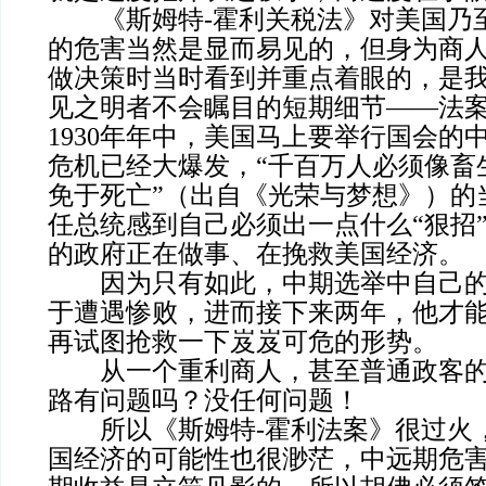
《斯姆特-霍利关税法》对美国乃
的危害当然是显而易见的，但身为商
做决策时当时看到并重点着眼的，是
见之明者不会瞩目的短期细节——法
1930年年中，美国马上要举行国会的
危机已经大爆发，“千百万人必须像畜
免于死亡”（出自《光荣与梦想》）的
任总统感到自己必须出一点什么“狠招
的政府正在做事、在挽救美国经济。
因为只有如此，中期选举中自己的
于遭遇惨败，进而接下来两年，他才
再试图抢救一下岌岌可危的形势。
从一个重利商人，甚至普通政客的
路有问题吗？没任何问题！
所以《斯姆特-霍利法案》很过火
国经济的可能性也很渺茫，中远期危