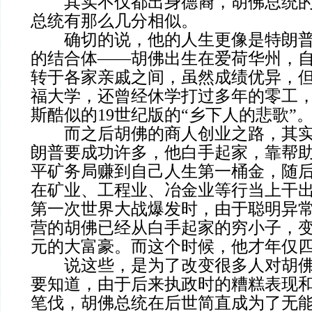
其实不仅都出身德裔，胡佛总统的
总统有那么几分相似。
确切的说，他的人生更像是特朗普
的结合体——胡佛出生在爱荷华州，
转于各家亲戚之间，虽然成绩优异，
福大学，还曾经休学打过多年的零工
斯酷似的19世纪版的“乡下人的悲歌”
而之后胡佛的商人创业之路，其实
朗普要成功许多，他白手起家，靠帮
平矿务局赚到自己人生第一桶金，随
在矿业、工程业、冶金业等行当上干出业
第一次世界大战爆发时，由于聪明异
营的胡佛已经从白手起家的穷小子，变
元的大富豪。而这个时候，他才年仅
说这些，是为了改变很多人对胡佛
要知道，由于后来执政时的糟糕表现
笔伐，胡佛总统在后世简直成为了无