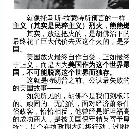
就像托马斯·拉蒙特所预言的一样，
主义（其实是民粹主义）烈火，熊熊
其实，放这把火的，是胡佛治下的
最终花了巨大代价去灭这个火的，是
国。
美国放火最终自作自受，正如最终
于正义，而是因为
美国作为这个世界
国，不可能脱离这个世界而独存
。
这就是特朗普之前、公认最失败的
的美国故事——
如您所见的，胡佛不是我们刻板印
的、顽固的、无能的，面对经济萧条
俗政客，恰恰相反，他曾经是斯坦福
的成功商人，是被美国保守精英寄予厚
统”，是个在执政期内积极行动，试图