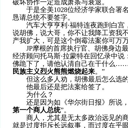
破坏协作一定造成萧条与衰退。
于是全美1028位经济学家联合署
恳请总统不要签字。
汽车大亨亨利·福特连夜跑到白宫
说胡佛，说大哥，你不让我降工资我
产我扩大，可是这个倒霉法案你可万
JP摩根的首席执行官、胡佛身边最
经济顾问托马斯·拉蒙特在回忆录中说
佛跪下了，请他认清自己在干什么…
民族主义烈火熊熊燃烧起来
。”
但这么多人劝，胡佛最后怎么选的
他最后还是把法案给签了。
为什么？
还是因为如《华尔街日报》所说，
第一个商人总统
”。
商人，尤其是无太多政治远见的商
就是过度拒斥长远叙事，而过度在乎