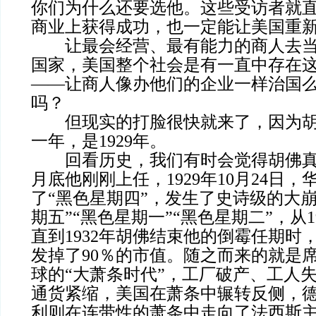
你们为什么还要选他。这些受访者就直
商业上获得成功，也一定能让美国重新
让最会经营、最有能力的商人去当
国家，美国整个社会是有一直中存在
——让商人像办他们的企业一样治国
吗？
但现实的打脸很快就来了，因为胡
一年，是1929年。
回看历史，我们有时会觉得胡佛真是倒
月底他刚刚上任，1929年10月24日
了“黑色星期四”，发生了史诗级的大
期五”“黑色星期一”“黑色星期二”，从1
直到1932年胡佛结束他的倒霉任期时
发掉了90％的市值。随之而来的就是
球的“大萧条时代”，工厂破产、工人
通货紧缩，美国在萧条中辗转反侧，
利则在连带性的萧条中走向了法西斯