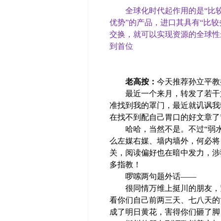
全球化时代起作用的是“比较优
优势”的产品，进口其具有“比
交换，就可以实现资源的全球性
到首位
老高按：
今天推荐孙立平教
最近一个来月，转发了若干文
准找到我的罩门，最近就讥讽我
在找不到配自己胃口的好文章了
哈哈，当然不是。不过“弱水
么左媒右媒、墙内墙外，何必将
关，阅读偏好也在暗中发力，涉
多指教！
啰嗦两句题外话——
很同情万维上挺川的朋友，紧
看你们自己前两三天、七八天的
成了明日黄花，害得你们砸了脚