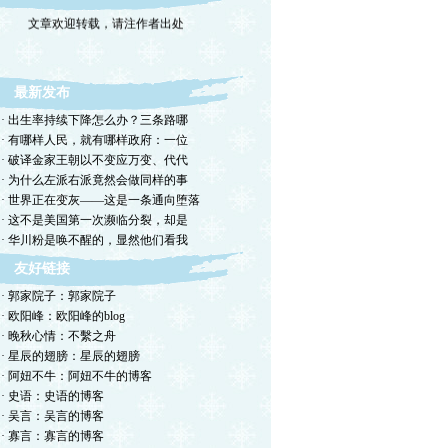
文章欢迎转载，请注作者出处
最新发布
· 出生率持续下降怎么办？三条路哪
· 有哪样人民，就有哪样政府：一位
· 破译金家王朝以不变应万变、代代
· 为什么左派右派竟然会做同样的事
· 世界正在变灰——这是一条通向堕落
· 这不是美国第一次濒临分裂，却是
· 华川粉是唤不醒的，显然他们看我
友好链接
· 郭家院子：郭家院子
· 欧阳峰：欧阳峰的blog
· 晚秋心情：不繫之舟
· 星辰的翅膀：星辰的翅膀
· 阿妞不牛：阿妞不牛的博客
· 史语：史语的博客
· 吴言：吴言的博客
· 寡言：寡言的博客