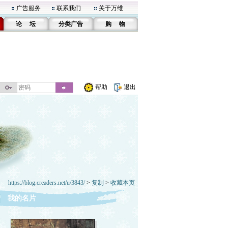
广告服务
联系我们
关于万维
论 坛
分类广告
购 物
帮助
退出
https://blog.creaders.net/u/3843/
>
复制
>
收藏本页
我的名片