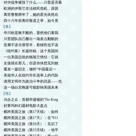
· 对伊战争摧毁了什么——川普是否看
· 欧洲的伊斯兰非法移民危机，原因
· 离世整整两年了，她的星光依然在
· 四十六年前离经叛道之举，如今竟
【事】
· 华川粉是唤不醒的，显然他们看我
· 川普团队自己酿出一场差点翻船的
· 亚裔不该当替罪羊，新移民也不该
· 《纽约客》长篇特稿：这个美国间
· 一位美国总统的格陵兰情结：它就
· 女孩就在那儿，但是你休想见到她
· 重发一篇旧文，缅怀“中国最后一
· 美籍华人在纽约市长选举上的代际
· 请用文明作为政治斗争的武器——也
· 这一场白宫晚宴可能影响美国未来
【视】
· 乌合之众：首都华盛顿的“No King
· 好莱坞科幻题材电影大盘点
· 横跨美国之旅（第17天续）：如何
· 横跨美国之旅（第17天）：在“911
· 横跨美国之旅（第16天）：见识了
· 横跨美国之旅（第15天续）：地平