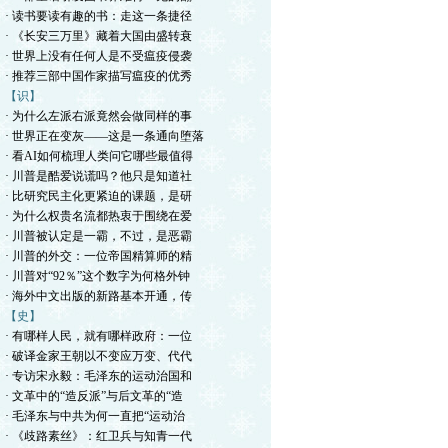
· 读书要读有趣的书：走这一条捷径
· 《长安三万里》藏着大国由盛转衰
· 世界上没有任何人是不受瘟疫侵袭
· 推荐三部中国作家描写瘟疫的优秀
【识】
· 为什么左派右派竟然会做同样的事
· 世界正在变灰——这是一条通向堕落
· 看AI如何梳理人类问它哪些最值得
· 川普是酷爱说谎吗？他只是知道社
· 比研究民主化更紧迫的课题，是研
· 为什么权贵名流都热衷于围绕在爱
· 川普被认定是一霸，不过，是恶霸
· 川普的外交：一位帝国精算师的精
· 川普对“92％”这个数字为何格外钟
· 海外中文出版的新路基本开通，传
【史】
· 有哪样人民，就有哪样政府：一位
· 破译金家王朝以不变应万变、代代
· 专访宋永毅：毛泽东的运动治国和
· 文革中的“造反派”与后文革的“造
· 毛泽东与中共为何一直把“运动治
· 《歧路素丝》：红卫兵与知青一代