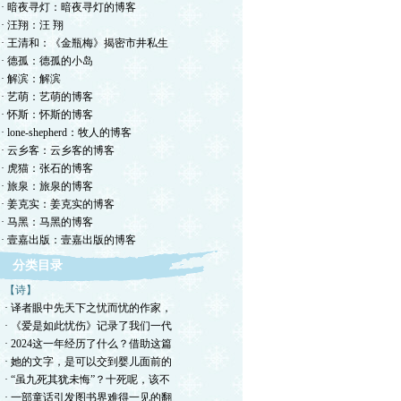
· 暗夜寻灯：暗夜寻灯的博客
· 汪翔：汪 翔
· 王清和：《金瓶梅》揭密市井私生
· 德孤：德孤的小岛
· 解滨：解滨
· 艺萌：艺萌的博客
· 怀斯：怀斯的博客
· lone-shepherd：牧人的博客
· 云乡客：云乡客的博客
· 虎猫：张石的博客
· 旅泉：旅泉的博客
· 姜克实：姜克实的博客
· 马黑：马黑的博客
· 壹嘉出版：壹嘉出版的博客
分类目录
【诗】
· 译者眼中先天下之忧而忧的作家，
· 《爱是如此忧伤》记录了我们一代
· 2024这一年经历了什么？借助这篇
· 她的文字，是可以交到婴儿面前的
· “虽九死其犹未悔”？十死呢，该不
· 一部童话引发图书界难得一见的翻