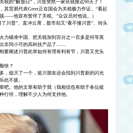
的“解放日”，川普突然一家伙就推迟90天了！
其贸易代表Greer正在国会为关税极力作证。“看起
毯——他宣布暂停了关税。”众议员对他说。）
川普”、直冲云霄，股市却又“看不懂川普”、转头
力瞄准中国、把关税加到百分之一百多是何等英
比非同小可的高科技产品了……
要阐述川普此举如何有理有利有节，川普又兜头
脸快？
，熄灭了一个，挺川朋友还会找到川普新的闪光
乐此不疲。
吧。他的文章有助于我（我相信也有助于各位挺
种行径，理解不少人为何支持他。