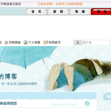
设万维读者为首页
万维读者网 -- 全球华人的精神家园
首 页
新 闻
视 频
博 客
志
控制面板
个人相册
给我留言
的博客
，但一定会进入挑战性的视野。
辑值得想想
2025-04-14 11:56:16