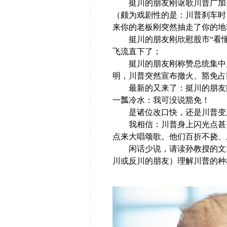
挺川的朋友刚讴歌川普广加关税
（颇为戏剧性的是：川普刹车时，
来你的老板刚突然抽走了你的地
挺川的朋友刚欣慰股市“看懂了
飞流直下了；
挺川的朋友刚称赞总统集中火
明，川普突然宣布撤火、豁免占
最新的又来了：挺川的朋友刚
一瓢冷水：我可没说豁免！
是诸位改口快，还是川普变
我相信：川普身上闪光点甚多
点来大唱颂歌。他们百折不挠、
闲话少说，请读孙教授的文章
川或反川的朋友）理解川普的种