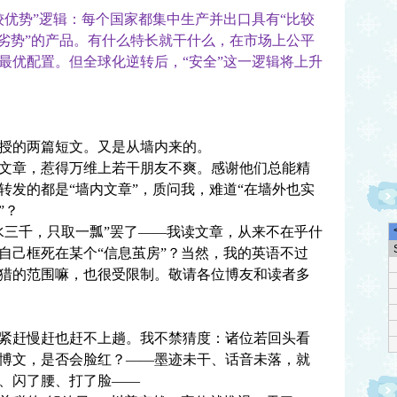
势”逻辑：每个国家都集中生产并出口具有“比较
较劣势”的产品。有什么特长就干什么，在市场上公平
最优配置。但全球化逆转后，“安全”这一逻辑将上升
授的两篇短文。又是从墙内来的。
章，惹得万维上若干朋友不爽。感谢他们总能精
转发的都是“墙内文章”，质问我，难道“在墙外也实
”？
三千，只取一瓢”罢了——我读文章，从来不在乎什
自己框死在某个“信息茧房”？当然，我的英语不过
猎的范围嘛，也很受限制。敬请各位博友和读者多
赶慢赶也赶不上趟。我不禁猜度：诸位若回头看
博文，是否会脸红？——墨迹未干、话音未落，就
、闪了腰、打了脸——