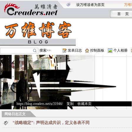
设万维读者为首页
万维
首 页
搜索>>
发表日志
控制面板
个人相册
https://blog.creaders.net/u/31946/
>
复制
>
收藏本页
网络日志正文
“战略稳定”: 声明达成共识，定义各表不同