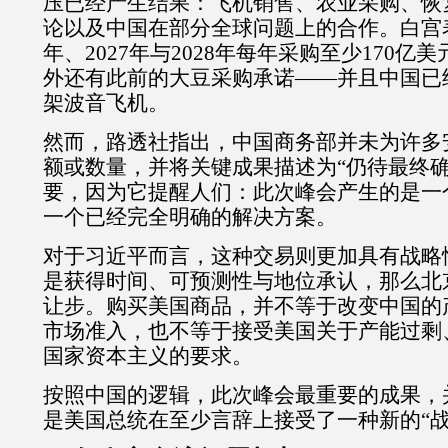
压已经产生结果：飞机销售、农业采购、恢
论以及中国在部分全球问题上的合作。白宫
年、
2027
年与
2028
年每年采购至少
170
亿美
外还有此前的大豆采购承诺
——
并且中国已
架波音飞机。
然而，路透社指出，中国商务部并未为许多
额或数量，并将关键成果描述为
“
仍待最终
要，因为它提醒人们：此次峰会产生的是一
一个已经完全明确的解决方案。
对于习近平而言，这种交易则更加具有战略
是获得时间、可预测性与地位承认，那么北
让步。购买美国商品，并不等于改变中国的
市场准入，也不等于接受美国关于产能过剩
国家资本主义的要求。
按照中国的逻辑，此次峰会最重要的成果，
是美国总统在至少言辞上接受了一种新的
“