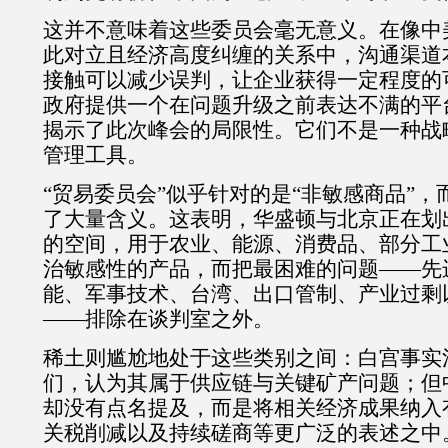
这并不意味着这些委员会毫无意义。在像中
此对立且经济高度纠缠的关系中，沟通渠道
接触可以减少误判，让企业获得一定程度的
政府提供一个在问题升级之前表达不满的平
揭示了此次峰会的局限性。它们不是一种战
管理工具。
“
贸易委员会
”
似乎针对的是
“
非敏感商品
”
，
了大量含义。这表明，华盛顿与北京正在划
的空间，用于农业、能源、消费品、部分工
治敏感性的产品，而把最困难的问题
——
先
能、军事技术、台湾、出口管制、产业过剩
——
排除在谈判室之外。
稀土则尴尬地处于这些类别之间：白宫事实
们，认为其属于供应链与关键矿产问题；但
却没有点名提及，而是将相关经济成果纳入
关税削减以及持续磋商等更广泛的表述之中