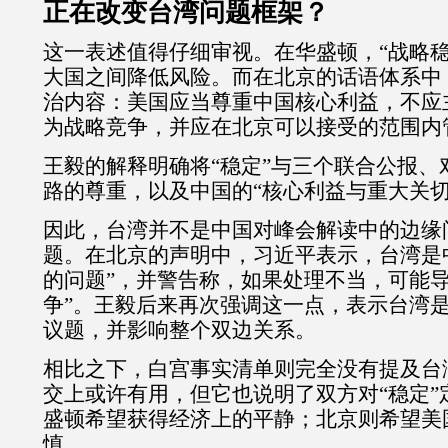
正在改变台湾问题框架？
这一表述值得仔细审视。在华盛顿，
“
战略
大国之间降低风险。而在北京的话语体系中
治内容：美国应当尊重中国核心利益，不应
为战略竞争，并应在北京可以接受的范围内
王毅的解释明确将
“
稳定
”
与三个联合公报、
路的尊重，以及中国的
“
核心利益与重大关
因此，台湾并不是中国对峰会解读中的边缘
题。在北京的声明中，习近平表示，台湾是
的问题
”
，并警告称，如果处理不当，可能
争
”
。王毅后来再次强调这一点，表示台湾
议题，并影响整个双边关系。
相比之下，白宫事实清单则完全没有提及台
交上或许有用，但它也说明了双方对
“
稳定
”
盛顿希望获得经济上的平静；北京则希望美
慎。