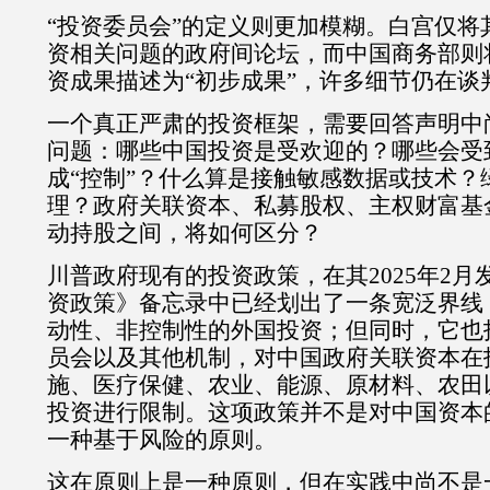
“
投资委员会
”
的定义则更加模糊。白宫仅将
资相关问题的政府间论坛，而中国商务部则
资成果描述为
“
初步成果
”
，许多细节仍在谈
一个真正严肃的投资框架，需要回答声明中
问题：哪些中国投资是受欢迎的？哪些会受
成
“
控制
”
？什么算是接触敏感数据或技术？
理？政府关联资本、私募股权、主权财富基
动持股之间，将如何区分？
川普政府现有的投资政策，在其
2025
年
2
月
资政策》备忘录中已经划出了一条宽泛界线
动性、非控制性的外国投资；但同时，它也
员会以及其他机制，对中国政府关联资本在
施、医疗保健、农业、能源、原材料、农田
投资进行限制。这项政策并不是对中国资本
一种基于风险的原则。
这在原则上是一种原则，但在实践中尚不是