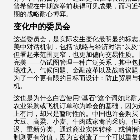
普希望在中期选举前获得可见成果，而习近
期的战略耐心博弈。
变化中的委员会
这些委员会，是实际发生变化最明显的标志
美中对话机制，包括
“
战略与经济对话
”
以及
“
但看起来范围更窄，也更加偏向交易性质。
完美
——
仍试图管理一种广泛关系，其中包
场准入、气候问题、金融改革以及战略议题
为了一个更有限的目标而设计：防止贸易与
机。
这也是为什么白宫使用
“
基石
”
这个词如此耐
农业采购或飞机订单称为峰会的基础，因为
上有用，却只是暂时性的。中国也许会购买
大豆、高粱、小麦、牛肉或家禽的采购。但
迟、重新分类、通过商业实体转移，或悄悄
制则更有价值，因为它创造了一个可以重复