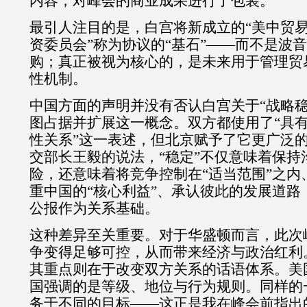
内容，对峰会的商业成果进行了包装。
最引人注目的是，白宫将新成立的
“
美中贸
资委员会
”
称为协议的
“
基石
”——
而不是波音
购；真正被视为核心的，是未来用于管理贸
性机制。
中国方面的声明并没有否认白宫关于
“
战略
图占据并扩展这一概念。双方都使用了
“
具
性关系
”
这一表述，但北京赋予了它更广泛
交部长王毅的说法，
“
稳定
”
不仅意味着保持
险，还意味着将竞争控制在
“
适当范围
”
之内
重中国的
“
核心利益
”
、承认彼此的发展道路
公报作为关系基础。
这种差异至关重要。对于华盛顿而言，此次
争变得足够可控，从而带来经济与政治红利
其重点则在于改变双方关系的话语体系。美
国强调的是等级、地位与行为规则。同样的
务于不同的目标
——
这正是我在峰会前指出