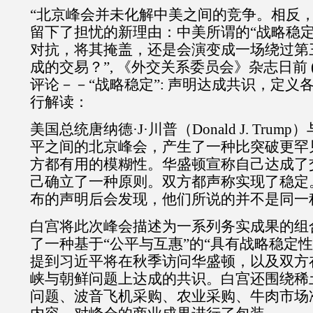
“
北京峰会并未化解中美之间的竞争。相反
留下了担忧的新理由：中美所谓的“战略稳定
对抗，将其掩盖，还是会演变成一场绕过第
成的交易？
”,
《外交关系委员会》杂志日前
评论－－
“
战略稳定
”:
声明达成共识，定义
行解读：
美国总统唐纳德
·J·
川普（
Donald J. Trump
）
平之间的北京峰会，产生了一种比突破更罕
方都有用的模糊性。华盛顿宣称自己达成了
己确立了一种原则。双方都声称实现了稳定
布的声明后会发现，他们所说的并不是同一
白宫将此次峰会描述为一系列务实成果的组
了一种基于
“
公平与互惠
”
的
“
具有战略稳定性
提到习近平将在秋季访问华盛顿，以及双方
峡与朝鲜问题上达成的共识。白宫还围绕稀
问题、波音飞机采购、农业采购、牛肉市场