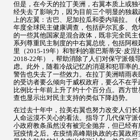
但是，在今天的拉丁美洲，右翼本质上或独
经失去了影响力，因为目前三个明显的独裁
上的左翼：古巴、尼加拉瓜和委内瑞拉。（
年度全球民主健康调查，包括萨尔瓦多、危
的一些其他国家是混合政体，既非完全民主
系列尊重民主制度的中右翼总统，包括阿根
里（
2015-19
年）和智利的塞巴斯蒂安·皮涅
2018-22
年），帮助消除了人们对保守派领
虑。此外，随着冷战记忆的消退和犯罪率的
警告也失去了一些效力。在拉丁美洲晴雨表
的受访者要么倾向于威权政府，要么不在乎
比例比十年前上升了约十个百分点。西方世
查也显示出对民主支持的类似下降趋势。
在过去十年中，拉美右翼也努力改变人们长
人命运漠不关心的看法。指导了几代保守派
小政府教条虽然没有被完全抛弃，但已经有
冠疫情之后。在疫情高峰期执政的右翼政府