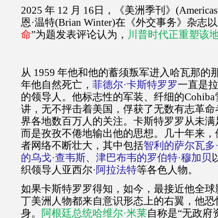
2025
年
12
月
16
日，《美洲季刊》
(Americas
恩·温特
(Brian Winter)
在《外交事务》杂志以
命
”
为题发表评论认为，
川普时代正重塑该
从
1959
年他和他的蓄须叛军进入哈瓦那的
年他自然死亡，
菲德尔·卡斯特罗罗
一直是
的领导人。他标志性的军装、纤细的
Cohiba
讲，无不抨击着美国，俘获了无数有志革命
界各地数百万人的关注。卡斯特罗罗从未满
而是孜孜不倦地输出他的思想。几十年来，
者网络不断壮大，其中包括
智利的萨尔瓦多
的乌戈·查韦斯
、
津巴布韦的罗伯特·穆加贝
织领导人亚西尔·
阿拉法特
等各色人物。
如果卡斯特罗罗得知，如今，最接近他全球
丁美洲人物都来自意识形态上的右翼，他恐
身。
阿根廷总统哈维尔·米莱
自称是“无政府