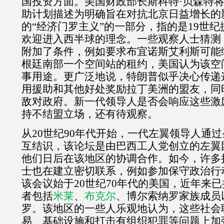
国投资方面。美国财政部长斯科特·贝森特
助计划描述为明确旨在对抗北京日益增长的
的“经济门罗主义”的一部分，指的是
19
世纪
欢迎进入西半球的理念。一些观察人士猜测
附加了条件，例如要求布宜诺斯艾利斯可能
根廷南部一个空间站的租约，美国认为该空
事用途。更广泛地说，特朗普似乎决心传递
用援助和其他好处奖励拉丁美洲的盟友，同
敌对政府。新一代领导人是否会响应这些激
持不结盟立场，还有待观察。
从
20
世纪
90
年代开始，一代左翼领导人通过
互结识，该论坛是由巴西工人党创立的左翼
他们日后在该地区的协调合作。如今，许多
士也在建立密切联系，例如参加保守政治行
该会议始于
20
世纪
70
年代的美国，近年来已
者包括
米莱
、
布克尔
、博尔索纳罗家族成员
罗。该地区的一些人乐观地认为，这些社会
易、基础设施和打击有组织犯罪等问题上加