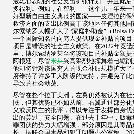
最雄心勃勃的社会支出扩张计划，并且此后
多福利。例如，在智利——这个几十年来一
好型新自由主义典范的国家——皮涅拉的保
救济方面的支出比例高于该地区任何其他国
尔索纳罗大幅扩大了“家庭补助金”（
Bolsa F
一个国际知名的向穷人提供现金补贴的项目
项目是错误的社会主义政策。在
2022
年竞选
里，博尔索纳罗甚至将该项目的补贴金额提
阿根廷，尽管
米莱
兴高采烈地挥舞着电锯削
他却将针对该国穷人的现金补贴规模扩大了
府维持了许多工人阶级的支持，并避免了此
导致的社会动荡。
尽管在整个拉丁美洲，左翼仍然被认为在社
慨，但其优势已不如从前。右翼通过部分化
义或反民主的批评，得以专注于发挥自身优
出的莫过于安全问题。在过去十年中，贩毒
罪团伙的势力大幅增强，部分原因是其毒品
长。据联合国毒品和犯罪问题办公室称，
20