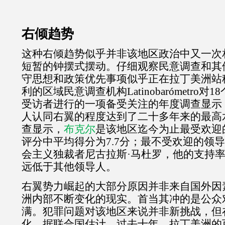
右倾趋势
这种右倾趋势似乎并非该地区政治中又一次
短暂的钟摆式摆动。仔细观察民意调查和其
守思想和政策优先事项似乎正在拉丁美洲站
利的区域民意调查机构
Latinobar
ó
metro
对
18
受访者进行的一项备受关注的年度调查显示
人认同右翼的程度达到了二十多年来的最高
查显示，
布克尔
是该地区迄今为止最受欢迎
评分中平均得分为
7.7
分；最不受欢迎的领导
会主义独裁者尼古拉斯·马杜罗，他的支持
远低于其他领导人。
右翼势力崛起的大部分原因并非来自国外因
洲内部不断变化的现实。首当其冲的是公众
满。犯罪问题对该地区来说并非新挑战，但
化。据联合国估计，过去十年，拉丁美洲的