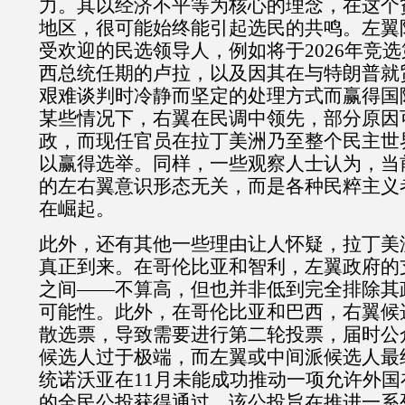
力。其以经济不平等为核心的理念，在这个
地区，很可能始终能引起选民的共鸣。左翼
受欢迎的民选领导人，例如将于
2026
年竞选
西总统任期的卢拉，以及因其在与特朗普就
艰难谈判时冷静而坚定的处理方式而赢得国
某些情况下，右翼在民调中领先，部分原因
政，而现任官员在拉丁美洲乃至整个民主世
以赢得选举。同样，一些观察人士认为，当
的左右翼意识形态无关，而是各种民粹主义
在崛起。
此外，还有其他一些理由让人怀疑，拉丁美
真正到来。在哥伦比亚和智利，左翼政府的
之间——不算高，但也并非低到完全排除其
可能性。此外，在哥伦比亚和巴西，右翼候
散选票，导致需要进行第二轮投票，届时公
候选人过于极端，而左翼或中间派候选人最
统诺沃亚在
11
月未能成功推动一项允许外国
的全民公投获得通过，该公投旨在推进一系