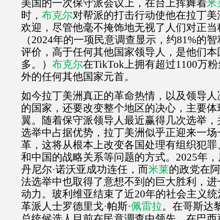
美国的一次保守派会议上，在台上挥舞着
米
时，
布克尔
对帮派的打击行动使他在拉丁美
欢迎，尽管他毫不掩饰地无视了人们对正当
（
2024
年的一项民意调查显示，约
81%
的智
评价，高于任何其他国家领导人，是他们本
多。）
布克尔
在
TikTok
上拥有超过
1100
万粉
外的任何其他国家元首。
如今拉丁美洲真正的革命热情，以及领导人
的国家，还要改变整个地区的决心，主要体
翼。随着保守派领导人最近赢得几次选举，
选举中占据优势，拉丁美洲似乎正迎来一场
革，这将从根本上改变各国处理有组织犯罪
和中国的战略关系等问题的方式。
2025
年，
丹尼尔·诺沃亚成功连任，而
米莱
的政党在
法选举中也取得了意想不到的巨大胜利，进
动力。玻利维亚结束了近
20
年的社会主义统
革派人士罗德里戈·帕斯·
佩雷拉
。在哥斯达
总统候选人目前在民意调查中领先，在巴西