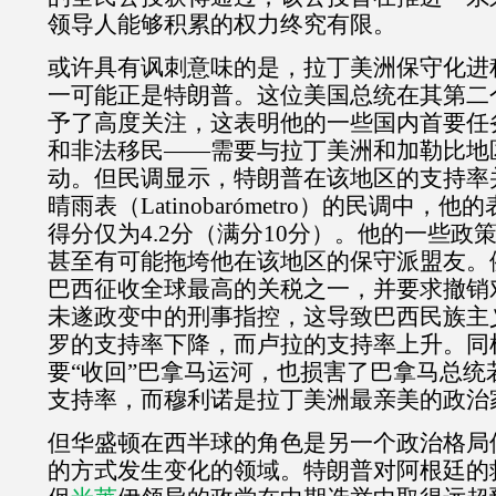
领导人能够积累的权力终究有限。
或许具有讽刺意味的是，拉丁美洲保守化进
一可能正是特朗普。这位美国总统在其第二
予了高度关注，这表明他的一些国内首要任
和非法移民——需要与拉丁美洲和加勒比地
动。但民调显示，特朗普在该地区的支持率
晴雨表（
Latinobar
ó
metro
）的民调中，他的
得分仅为
4.2
分（满分
10
分）。他的一些政
甚至有可能拖垮他在该地区的保守派盟友。
巴西征收全球最高的关税之一，并要求撤销
未遂政变中的刑事指控，这导致巴西民族主
罗的支持率下降，而卢拉的支持率上升。同
要“收回”巴拿马运河，也损害了巴拿马总统若
支持率，而穆利诺是拉丁美洲最亲美的政治
但华盛顿在西半球的角色是另一个政治格局
的方式发生变化的领域。特朗普对阿根廷的