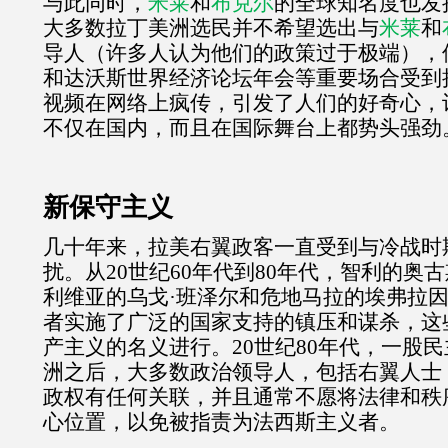
与此同时，
米莱
和
布克尔
的全球知名度也发
大多数拉丁美洲选民并不希望选出与
米莱
和
导人（许多人认为他们的政策过于极端），
和达沃斯世界经济论坛年会等重要场合受到
视频在网络上疯传，引发了人们的好奇心，
不仅在国内，而且在国际舞台上都势头强劲
新保守主义
几十年来，拉美右翼政客一直受到与冷战时
扰。从
20
世纪
60
年代到
80
年代，智利的奥古
利维亚的乌戈·班泽尔和危地马拉的埃弗拉因
者实施了广泛的国家支持的镇压和谋杀，这
产主义的名义进行。
20
世纪
80
年代，一股民
洲之后，大多数政治领导人，包括右翼人士
政权有任何关联，并且通常不愿将法律和秩
心位置，以免被指责为法西斯主义者。