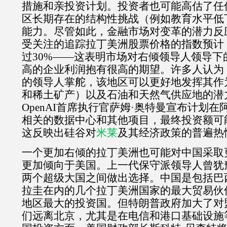
措施和亲投资计划。投资者也可能高估了任
区长期存在的结构性挑战（例如教育水平低
能力。尽管如此，金融市场对变革的潜力反
受关注的追踪拉丁美洲股票价格的指数预计
过
30%
——这表明市场对右倾领导人领导下
高的企业利润抱有很高的期望。许多人认为
的领导人掌舵，该地区可以更好地发挥其作
和稀土矿产）以及石油和天然气供应地的潜
OpenAI
首席执行官萨姆·奥特曼宣布计划在
相关的数据中心和其他项目，最终投资额可
这反映出硅谷对
米莱
及其经济政策的普遍热
一个更加右倾的拉丁美洲也可能对中国采取
更加倾向于美国。上一代保守派领导人曾犹
两个超级大国之间做出选择。中国是包括巴
拉圭在内的几个拉丁美洲国家的最大贸易伙
地区最大的投资国。但特朗普政府加大了对
们远离北京，尤其是在电信和港口基础设施