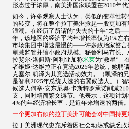
形态过于浓厚，南美洲国家联盟在
2010
年代
如今，许多观察人士认为，类似的变革性转
的转变，将在整个拉丁美洲掀起一股更加有
浪潮。在经历了所谓的“失去的十年”之后—
年，该地区的经济平均年增长率仅为
1%
左
市场集团中增速最慢的——许多政治家誓言
削减监管并缩小政府规模。秘鲁利马市长、
拉斐尔·洛佩斯·阿利亚加称
米莱
为“救星”。
者维姬·达维拉正在竞选
2026
年总统，她聘
克塞尔·凯泽为其竞选活动效力。（凯泽的
是智利
2025
年总统大选的右翼候选人。）智
候选人何塞·安东尼奥·卡斯特罗承诺削减
210
支，同时精简繁文缛节。他表示，这项计划
4%
的年经济增长率，是近年来增速的两倍
一个更加右倾的拉丁美洲可能会对中国持更
拉丁美洲现代史充斥着因社会动荡或缺乏政