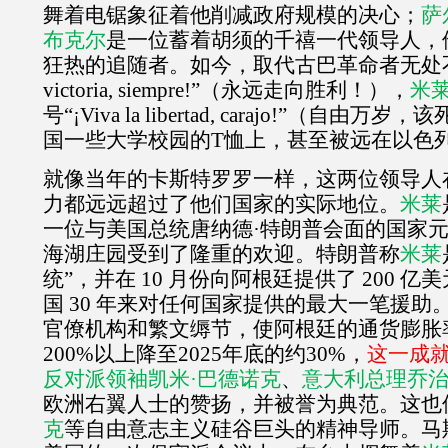
舞着电锯象征着他削减政府规模的决心；
萨
布克尔
是一位蓄着胡须的千禧一代领导人，
狂热的追随者。如今，取代古巴革命者无处不
victoria, siempre!
”（永远走向胜利！），
米
号“¡
Viva la libertad, carajo!
”（自由万岁，该
国一些大学校园的
T
恤上，甚至被远在以色
就像当年的卡斯特罗罗一样，这两位领导人
力都远远超过了他们国家的实际地位。
米莱
一位与美国总统唐纳德·特朗普会面的国家
海湖庄园受到了隆重的欢迎。特朗普称
米莱
统”，并在
10
月份向阿根廷提供了
200
亿美
国
30
年来对任何国家提供的最大一笔援助
官僚机构和繁文缛节，使阿根廷的通货膨胀
200%
以上降至
2025
年底的约
30%
，
这一成
反对派领袖凯米·巴德诺克
、
意大利总理乔治
欧洲右翼人士的赞扬，并被誉为典范。这也
克
等自由意志主义硅谷巨头的精神导师。马