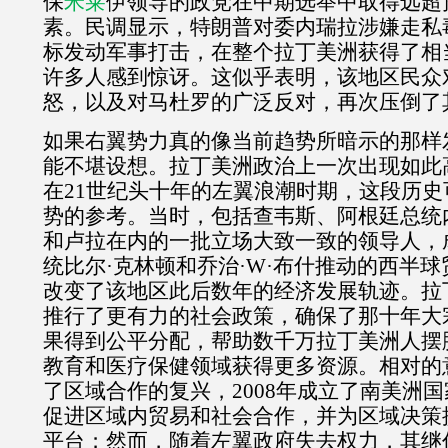
保
米莱
伊领导的政党在中期选举中取得远超
素。民调显示，特朗普对委内瑞拉涉嫌走私
标发动军事打击，在整个拉丁美洲获得了相
许多人感到惊讶。这似乎表明，该地区民众
怒，以及对马杜罗的广泛反对，再次压倒了
如果右翼势力真的像当前趋势所暗示的那样
能不堪设想。拉丁美洲政治上一次出现如此
在
21
世纪头十年的左翼浪潮时期，这段历史
势的参考。当时，包括查韦斯、阿根廷总统
和卢拉在内的一批立场大致一致的领导人，
统比尔·克林顿和乔治·
W
·布什推动的西半球
改变了该地区此后数年的经济发展轨迹。拉
推行了更有力的社会政策，确保了那十年大
果得到公平分配，帮助数千万拉丁美洲人摆
教育和医疗保健领域获得更多资源。相对的
了区域合作的复兴，
2008
年成立了南美洲国
促进区域内贸易和社会合作，并为区域决策
平台；然而，随着左翼政府失去权力，其继