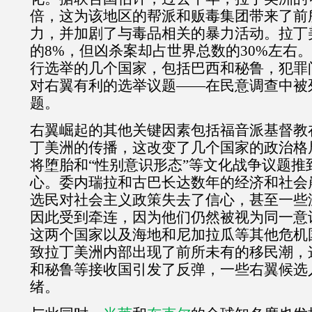
倍，这为该地区的帮派和贩毒集团带来了前
力，并加剧了与毒品相关的暴力活动。拉丁
的
8%
，但凶杀案却占世界总数的
30%
左右。
行选举的几个国家，包括巴西和秘鲁，犯罪
对右翼有利的选举议题——在民意调查中被
题。
右翼崛起的其他关键因素包括福音派基督教
丁美洲的传播，这改变了几个国家的政治格
将堕胎和“性别意识形态”等文化战争议题推
心。委内瑞拉和古巴长达数年的经济和社会
选民对社会主义政策失去了信心，甚至一些
因此受到牵连，因为他们仍然被视为同一意
这两个国家以及海地和尼加拉瓜等其他危机
致拉丁美洲内部出现了前所未有的移民潮，
和秘鲁等接收国引发了反弹，一些右翼候选
绪。