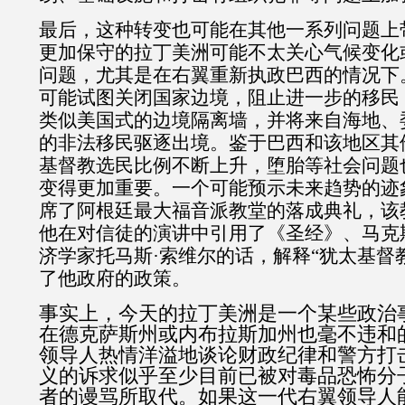
最后，这种转变也可能在其他一系列问题上
更加保守的拉丁美洲可能不太关心气候变化
问题，尤其是在右翼重新执政巴西的情况下
可能试图关闭国家边境，阻止进一步的移民
类似美国式的边境隔离墙，并将来自海地、
的非法移民驱逐出境。鉴于巴西和该地区其
基督教选民比例不断上升，堕胎等社会问题
变得更加重要。一个可能预示未来趋势的迹
席了阿根廷最大福音派教堂的落成典礼，该
他在对信徒的演讲中引用了《圣经》、马克
济学家托马斯·索维尔的话，解释“犹太基督
了他政府的政策。
事实上，今天的拉丁美洲是一个某些政治
在德克萨斯州或内布拉斯加州也毫不违和
领导人热情洋溢地谈论财政纪律和警方打
义的诉求似乎至少目前已被对毒品恐怖分
者的谩骂所取代。如果这一代右翼领导人