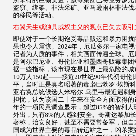
所未有的巨额资金，贩毒集团已将业务多元
盗窃、绑架、非法采矿、亚马逊雨林非法伐
的移民等活动。
右翼天生或独具威权主义的观点已失去吸引
即使对于一个长期饱受毒品贩运和暴力困扰
果也令人震惊。
2024
年，厄瓜多尔一家电视
记者为人质的事件，相关画面传遍全球。厄
是阿尔巴尼亚、哥伦比亚和墨西哥贩毒集团
据一些指标，该市现在是世界上最危险的城
10
万人
150
起——接近
20
世纪
90
年代初哥伦
平，当时正是臭名昭著的毒枭巴勃罗·埃斯
亚右翼总统候选人米格尔·乌里韦最近遇刺
担忧，认为该国二十年来在安全方面取得的
年的一项民意调查显示，超过
85%
的智利人
外出，只有
8%
的人感到安全。哥斯达黎加
著称，治安良好，甚至不需要常备军，但自
国成为世界主要的毒品转运站之一，凶杀案