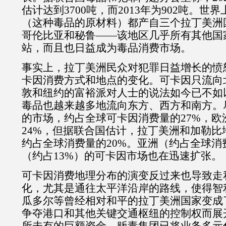
估计达到
3700
吨，而
2013
年为
902
吨。世界
（这种毒品的原材料）都产自三个拉丁美洲
哥伦比亚和秘鲁——该地区几乎所有其他国
站，而且也日益成为毒品消费市场。
事实上，拉丁美洲民众对犯罪日益增长的愤
卡因消费方式和地点的变化。可卡因只流向
敦和纽约的富裕派对人士的说法如今已不如
毒品也越来越多地流向东方、西方和南方。
的市场，约占全球可卡因消费量的
27%
，欧
24%
，但据联合国估计，拉丁美洲和加勒比
约占全球消费量的
20%
。亚洲（约占全球消
（约占
13%
）的可卡因市场也在迅速扩张。
可卡因消费地理分布的演变反过来也导致走
化，尤其是通往太平洋沿岸的路线，使得智
瓜多尔等曾经相对和平的拉丁美洲国家变成
争夺港口和其他关键交通枢纽的控制权而展