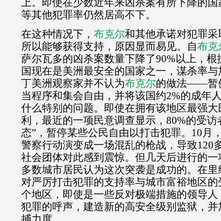
上。即使在少数近年来凶杀案有所下降的国
等其他犯罪率仍然居高不下。
在这种情况下，
布克尔
和其他承诺对犯罪采
所以能够获得支持，原因显而易见。自
布克
萨尔瓦多的凶杀案数量下降了
90%
以上，根
国现在是美洲最安全的国家之一，谋杀率与
丁美洲观察家并不认为
布克尔
的做法——暂
当程序和集会自由，并将该国约
2%
的成年
什么特别的问题。即使在拥有该地区最强大
利，最近的一项民意调查显示，
80%
的受访
态”，暂停某些公民自由以打击犯罪。
10
月
警察行动演变成一场混乱的枪战，导致
120
社会团体对此感到震惊。但几天后进行的一
多数城市居民认为这次突袭是成功的。在里
对严厉打击犯罪的支持率与城市富裕地区的
个地区，即使是一些反对极端措施的领导人
犯罪的呼声，建造新的高安全级别监狱，并
捕力度。