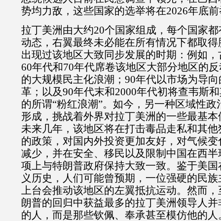
势均力敌，这些国家的选举将在
2026
年底前
拉丁美洲由大约
20
个国家组成，每个国家都
动态，右翼最终未必能在所有情况下都取得
出现过该地区大致同步发展的时期：例如，
60
年代和
70
年代席卷该地区大部分地区的反
的大规模民主化浪潮；
90
年代以市场为导向
革；以及
90
年代末和
2000
年代初将查韦斯和
的所谓“粉红浪潮”。如今，另一种区域性政
形成，挑战着外界对拉丁美洲的一些最基本
未来几年，该地区将在打击毒品走私和其他
的政策，对国内外投资更加友好，对气候变
减少，并在安全、移民以及限制中国在西半
项上与特朗普政府保持大致一致。鉴于美国
义历史，人们可能曾预期，一位强硬的民族
上台会推动该地区的左翼抵抗运动。然而，
朗普的回归中获益最多的拉丁美洲领导人并
的人，而是那些钦佩、奉承甚至模仿他的人