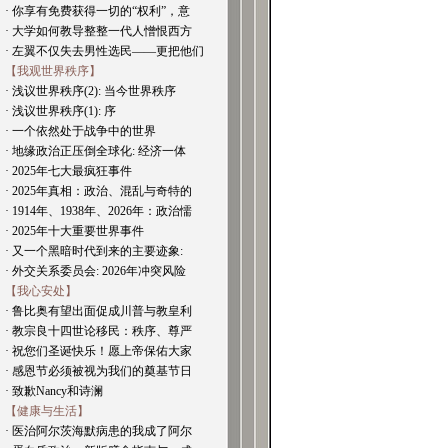
· 你享有免费获得一切的“权利”，意
· 大学如何教导整整一代人憎恨西方
· 左翼不仅失去男性选民——更把他们
【我观世界秩序】
· 浅议世界秩序(2): 当今世界秩序
· 浅议世界秩序(1): 序
· 一个依然处于战争中的世界
· 地缘政治正压倒全球化: 经济一体
· 2025年七大最疯狂事件
· 2025年真相：政治、混乱与奇特的
· 1914年、1938年、2026年：政治懦
· 2025年十大重要世界事件
· 又一个黑暗时代到来的主要迹象:
· 外交关系委员会: 2026年冲突风险
【我心安处】
· 鲁比奥有望出面促成川普与教皇利
· 教宗良十四世论移民：秩序、尊严
· 祝您们圣诞快乐！愿上帝保佑大家
· 感恩节必须被视为我们的奠基节日
· 致歉Nancy和诗澜
【健康与生活】
· 医治阿尔茨海默病患的我成了阿尔