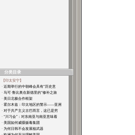
分类目录
【印太安宁】
· 近期举行的中朝峰会具有“历史意
· 马可·鲁比奥在新德里的“修补之旅
· 美日北极合作框架
· 霍尔木兹：印太地区的警示——亚洲
· 对于共产主义古巴而言，这已是穷
· “川习会”：对东南亚与南亚意味着
· 美国如何威慑贩毒集团
· 为何日韩不会发展核武器
· 欧洲为何无法理解美国