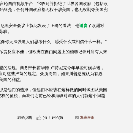
言论自由视频平台，它收到并拒绝了世界各国政府（包括欧
始终是，任何外国政府都无权干涉美国，也无权剥夺美国宪
慕尼黑安全会议上就此发表了正确的看法，他
谴责
了欧洲对
苏联。
就像你无法强迫人们思考什么、感受什么或相信什么一样。”
斥责反应不佳，但欧洲在自由问题上的糟糕记录对所有人来
盟的法规。商务部长霍华德·卢特尼克今年早些时候承诺，
来应对这些严苛的规定。众所周知，如果川普总统认为有必
美国的利益。
那是他们的选择，但他们不应该在这样做的同时试图从美国
授权的征税，而我们之前已经和海峡对岸的人们就这个问题
浏览(509)
(4)
评论(0)
发表评论