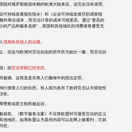
摆脱对俄罗斯能源依赖的欧洲大陆来说，这完全没有道理。
业可持续发展报告指令》和《企业可持续发展尽职调查指
额外商业成本，而无法计算的成本可能更高。通过“更高的
少的产品和服务选择”，美国和其他地区的消费者将遭受无
人
强加给其他人的法规
。
么，但这与欧洲对言论自由的所作所为如出一辙，而言论自
国）的
言论管制已经失控
。
而被捕。这简直是在将人们脑海中的想法定罪。
例行搜查人们的住所。有人因为发布了政府官员认为冒犯性
没收。
辱警察或君主制而被起诉。
魁祸首。《数字服务法案》不仅将欧盟对可接受言论的定义
其他地区。如果欧盟认为某些内容可以在网上被看到，它就
何处。