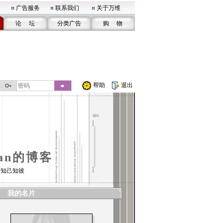
广告服务
联系我们
关于万维
论 坛
分类广告
购 物
帮助
退出
san的博客
 知己知彼
我的名片