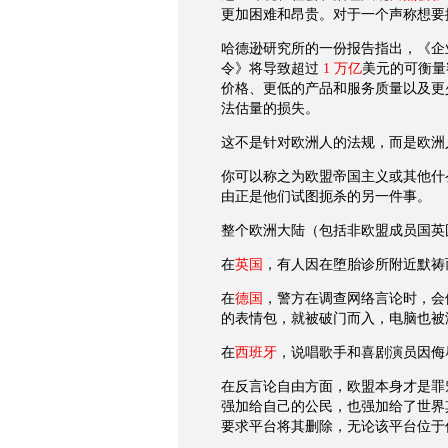
更加困难和昂贵。对于一个声称想要
哈德逊研究所的一份报告指出，《企
令》将导致超过
1
万亿
美元的可衡量
价格、更低的产品和服务质量以及更
法估量的损失。
这不是针对欧洲人的法规，而是欧洲
你可以称之为欧盟帝国主义或其他什
由正是他们试图扼杀的另一件事。
整个欧洲大陆（包括非欧盟成员国英
在
英国
，有人因在堕胎诊所附近默祷
在
德国
，警方在调查网络言论时，会
的表情包，就被破门而入，电脑也被
在
西班牙
，说唱歌手和喜剧演员因侮
在反言论自由方面，欧盟本身才是罪
强加给自己的公民，也强加给了世界
要求平台将其删除，无论该平台位于