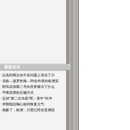
最新发布
· 以色列再次在中东问题上否决了川
· 北欧—波罗的海—B9合作填补欧洲安
· 阿耳忒弥斯二号向世界展示了什么
· 平衡贸易的正确方式
· 忘掉“第二次冷战”吧：美中“对冲
· 伊朗抵抗轴心如何恢复元气
· 抱歉了，欧洲：川普已经在亚洲找