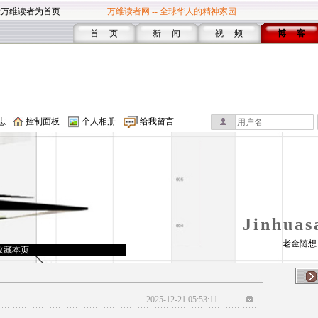
设万维读者为首页
万维读者网 -- 全球华人的精神家园
首 页
新 闻
视 频
博 客
志
控制面板
个人相册
给我留言
Jinhua
老金随想
收藏本页
2025-12-21 05:53:11