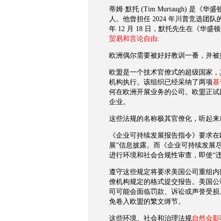
蒂姆·默托
(Tim Murtaugh)
是《华盛
人。他曾担任
2024
年川普竞选团队
年
12
月
18
日，默托先生在《华盛顿
贸易和言论自由
:
欧洲偶尔需要被好好教训一番，并被
欧盟是一个技术官僚式的超级国家，
机构执行。该组织已经采纳了两项
基
何在欧洲开展业务的公司。欧盟正试
企业。
这些法规的名称极其官僚化，听起来
《企业可持续发展报告指令》要求在
展”信息披露。而《企业可持续发展
进行环境和社会合规性审查，即使“
遵守这些规定将要求美国公司重组内
僚机构规定的格式提交报告。美国公
司可能会面临罚款、诉讼或声誉受损
免卷入欧盟的繁文缛节。
这些环境、社会和治理法规
自然会影