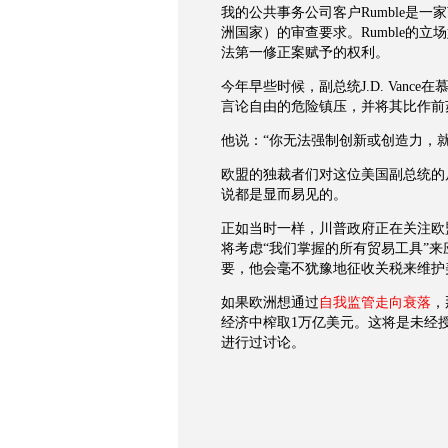
我的公共事务公司客户
Rumble
是一家
洲国家）的审查要求。
Rumble
的立场
法第一修正案赋予的权利。
今年早些时候，副总统
J.D. Vance
在
言论自由的危险镇压，并将其比作前
他说：“你无法强制创新或创造力，
欧盟的独裁者们对这位美国副总统的
说都是显而易见的。
正如当时一样，川普政府正在关注欧
将考虑“我们掌握的所有贸易工具”
要，他会毫不犹豫地征收关税来维护
如果欧洲想通过
自我监管走向衰落
，
经济中榨取
1
万亿美元。这将是未经
进行过讨论。