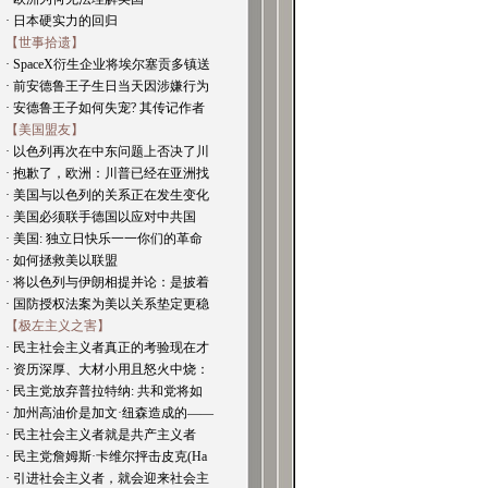
· 日本硬实力的回归
【世事拾遗】
· SpaceX衍生企业将埃尔塞贡多镇送
· 前安德鲁王子生日当天因涉嫌行为
· 安德鲁王子如何失宠? 其传记作者
【美国盟友】
· 以色列再次在中东问题上否决了川
· 抱歉了，欧洲：川普已经在亚洲找
· 美国与以色列的关系正在发生变化
· 美国必须联手德国以应对中共国
· 美国: 独立日快乐一一你们的革命
· 如何拯救美以联盟
· 将以色列与伊朗相提并论：是披着
· 国防授权法案为美以关系垫定更稳
【极左主义之害】
· 民主社会主义者真正的考验现在才
· 资历深厚、大材小用且怒火中烧：
· 民主党放弃普拉特纳: 共和党将如
· 加州高油价是加文·纽森造成的——
· 民主社会主义者就是共产主义者
· 民主党詹姆斯·卡维尔抨击皮克(Ha
· 引进社会主义者，就会迎来社会主