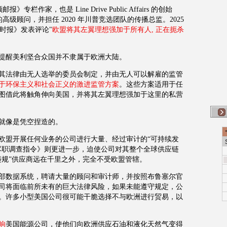
顿邮报》专栏作家，也是
Line Drive Public Affairs
的创始
的高级顾问，并担任
2020
年川普竞选团队的传播总监。
2025
时报》发表评论
"
欧盟将其左翼理想强加于所有人
,
正在扼杀
提醒美利坚合众国并不隶属于欧洲大陆。
其法律由无人选举的委员会制定，并由无人可以解雇的监管
于环保主义和社会正义的激进监管方案
。这些方案适用于任
图借此将触角伸向美国，并将其左翼理想强加于这里的私营
就像是凭空捏造的。
欧盟开展任何业务的公司进行大量、经过审计的“可持续发
尽职调查指令》则更进一步，迫使公司对其整个全球供应链
违规”供应商远在千里之外，完全不受欧盟管辖。
部数据系统，聘请大量的顾问和审计师，并按照布鲁塞尔官
司将面临前所未有的巨大法律风险，如果未能遵守规定，公
。许多小型美国公司很可能干脆选择不与欧洲进行贸易，以
响
美国能源公司，使他们向欧洲供应石油和液化天然气变得