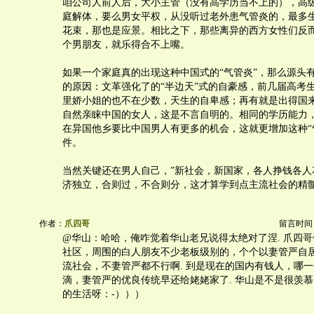
咱公司人前人后，大小主管（没有高学历当不上的），高
庭解体，要么男女平权，从没听过老外患气管炎的，最多
花束，那也是应景。相比之下，那些离异的西方女性们反
个男朋友，就乐得合不上嘴。
如果一个家庭真的出现这种中国式的“气管炎”，那么源头
的原因：文革强化了的“半边天”式的自豪感，前几届高考
里娇小姐的也不在少数，天生的自卑感；再有就是出得国
自然亲睐中国的女人，这是不言自明的。相同的学历能力
在异国他乡要比中国男人有更多的机会，这就更增加这种“
件。
当然关键还在男人自己，”新社会，新国家，各人挣钱各人
济独立，合则过，不合则分，这才算学到点主流社会的精
作者：
爪四哥
留言时间：20
@华山：哈哈，俺咋觉着华山老兄说得太绝对了涅. 爪四
社区，周围的白人朋友不少老板级别的，个个以妻管严自居
流社会，不妻管严都不行啊. 到是现在的国内有钱人，哪
滴，妻管严的优良传统早还给姥姥家了. 华山是不是很羡
的生活呀：-）））