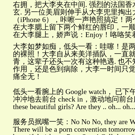
右拥，把大李夹在中间. 强烈的法国
玄. 另一位美眉则伸手从大李兜里掏出
（iPhone 6），咔嚓一声艳照搞定
在大李腮上留下两个鲜红的唇印，一
在大李腿上，娇声说：Enjoy！咯咯笑
大李如梦如痴，低头一看：哇噻！是
的裸照！大李自从来美洋插队，一直
青，这辈子还头一次有这种艳遇. 也不知是 
作用，还是色到病除，大李一时间只
痛全无！
低头一看腕上的 Google watch， 已
冲冲地去前台 check in，激动地问前台服
these beautiful girls? Are they .. oh... oh.
服务员抿嘴一笑：No No No, they are WAY 
There will be a porn convention tomorrow