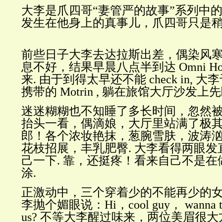
大李是爪四哥“妻管严的故事”系列中的
发生在他身上的真事儿，爪四哥只是稍做
前些日子大李去达拉斯出差，偶染风
息不好，结果早晨八点半到达 Omni Ho
来. 由于到得太早还不能 check in,
携带的 Motrin , 躺在旅馆大厅沙发
迷迷糊糊也不知睡了多长时间，忽然被
抬头一看，偶滴娘，大厅里站满了极
郎！各个浓妆艳抹，葱腕雪肤，波涛
花枝招展，丰乳肥臀. 大李看得两眼
己一下. 靠，还挺疼！看来自己不是
涂.
正激动中，三个穿着少的不能再少的
李抛个媚眼说：Hi，cool guy， wanna take
us? 不等大李醒过味来，两位美眉很