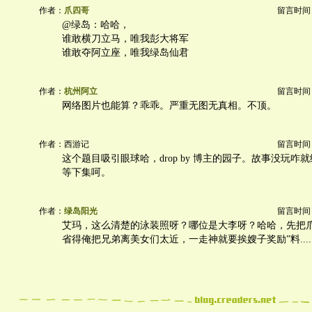
作者：
爪四哥
留言时间：20
@绿岛：哈哈，
谁敢横刀立马，唯我彭大将军
谁敢夺阿立座，唯我绿岛仙君
作者：
杭州阿立
留言时间：20
网络图片也能算？乖乖。严重无图无真相。不顶。
作者：西游记
留言时间：20
这个题目吸引眼球哈，drop by 博主的园子。故事没玩咋
等下集呵。
作者：
绿岛阳光
留言时间：20
艾玛，这么清楚的泳装照呀？哪位是大李呀？哈哈，先把
省得俺把兄弟离美女们太近，一走神就要挨嫂子奖励”料......