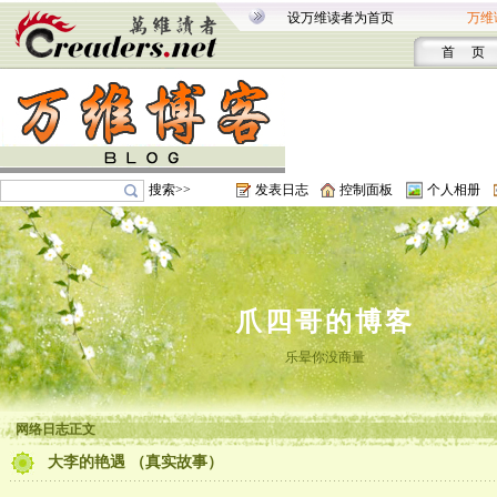
设万维读者为首页
万维
首 页
搜索>>
发表日志
控制面板
个人相册
爪四哥的博客
乐晕你没商量
网络日志正文
大李的艳遇 （真实故事）