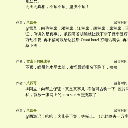
顶立兄。
无图无真相，不顶不顶、坚决不顶！
作者：
爪四哥
留言时间：20
@雪草：向毛主席，邓主席，江主席，胡主席，席主席，
证，俺讲的是真事儿. 爪四哥若胡编就让我下辈子做李登
万劫不复. 再不信可以给达拉斯 Omni hotel 打电话确认.
草下酒...
作者：
雪山下的绛珠草
留言时间：20
不顶，瞎掰的水平太差，难怪最近排名下降了，哈哈
作者：
爪四哥
留言时间：20
@阿立：向帮主保证：真是真事儿. 不信可古狗一下..照
私，就放一张网上的porn star 玉照充数了...
作者：
爪四哥
留言时间：20
@西游记：哈哈，这儿是下集：搓板上...（此处略去一万字