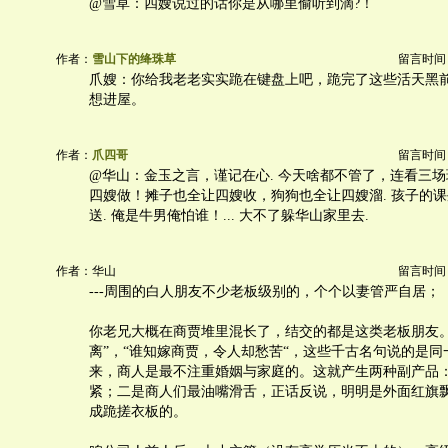
@雪草：四嫂说过的话你是从哪里偷听到滴?！
作者：
雪山下的绛珠草
留言时间：20
爪嫂：你给我老老实实跪在键盘上吧，跪完了这些活天黑
想进屋。
作者：
爪四哥
留言时间：20
@华山：金玉之言，谨记在心. 今天啥都不管了，连看三
四嫂做！摊子也全让四嫂收，狗狗也全让四嫂溜. 孩子的
送. 俺是牛男俺怕谁！... 大不了躲华山家里去.
作者：华山
留言时间：20
---周围的白人朋友不少老板级别的，个个以妻管严自居；
你老兄大概在商贾堆里混长了，结交的都是这类老板朋友。
离”，“谁知嫁商贾，令人却愁苦“，这些千古名句说的是
来，商人是最不注重婚姻与家庭的。这就产生两种副产品
紧；二是商人们最油嘴滑舌，正话反说，明明是外面红旗
成跪搓衣板的。