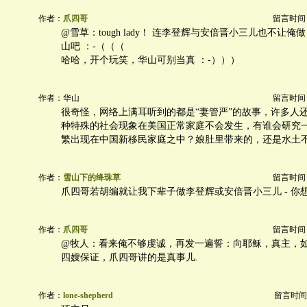
作者：
爪四哥
留言时间：20
@雪草：tough lady！ 连李登辉与安倍晋小三儿也不让
山吧 ：-（（（
哈哈，开个玩笑，华山可别当真 ：-）））
作者：华山
留言时间：20
很奇怪，网络上满耳听到的都是“妻管严”的故事，许多人
种特殊的社会现象在美国正常家庭不会发生，有谁会研究
繁出现在中国新移民家庭之中？娘肚里带来的，还是水土
作者：
雪山下的绛珠草
留言时间：20
爪四哥若胡编就让我下辈子做李登辉或安倍晋小三儿 - 你
作者：
爪四哥
留言时间：20
@牧人：看来俺不够虔诚，再发一遍誓：向耶稣，真主，
四嫂保证，爪四哥讲的是真事儿.
作者：
lone-shepherd
留言时间：20