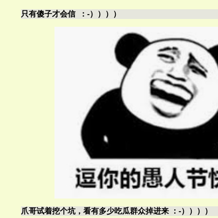
只有傻子才会信 ：-））））
爪哥试着挖个坑，看有多少吃瓜群众掉进来 ：-））））