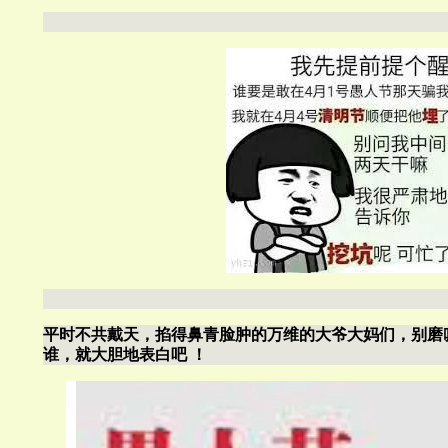
平时不共戴天，掐得鼻青脸肿的万维的大爷大妈们，别磨
谁，就大胆地表白吧 ！