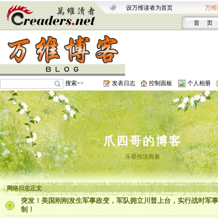
设万维读者为首页
万维
首 页
搜索>>
发表日志
控制面板
个人相册
爪四哥的博客
乐晕你没商量
网络日志正文
突发！美国刚刚发生军事政变，军队拥立川普上台，实行战时军
制！