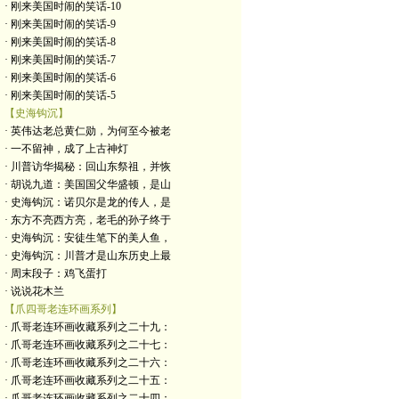
· 刚来美国时闹的笑话-10
· 刚来美国时闹的笑话-9
· 刚来美国时闹的笑话-8
· 刚来美国时闹的笑话-7
· 刚来美国时闹的笑话-6
· 刚来美国时闹的笑话-5
【史海钩沉】
· 英伟达老总黄仁勋，为何至今被老
· 一不留神，成了上古神灯
· 川普访华揭秘：回山东祭祖，并恢
· 胡说九道：美国国父华盛顿，是山
· 史海钩沉：诺贝尔是龙的传人，是
· 东方不亮西方亮，老毛的孙子终于
· 史海钩沉：安徒生笔下的美人鱼，
· 史海钩沉：川普才是山东历史上最
· 周末段子：鸡飞蛋打
· 说说花木兰
【爪四哥老连环画系列】
· 爪哥老连环画收藏系列之二十九：
· 爪哥老连环画收藏系列之二十七：
· 爪哥老连环画收藏系列之二十六：
· 爪哥老连环画收藏系列之二十五：
· 爪哥老连环画收藏系列之二十四：