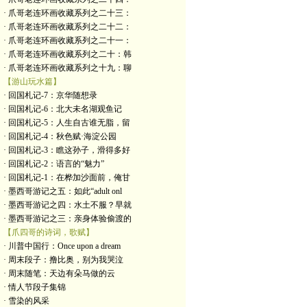
· 爪哥老连环画收藏系列之二十三：
· 爪哥老连环画收藏系列之二十二：
· 爪哥老连环画收藏系列之二十一：
· 爪哥老连环画收藏系列之二十：韩
· 爪哥老连环画收藏系列之十九：聊
【游山玩水篇】
· 回国札记-7：京华随想录
· 回国札记-6：北大未名湖观鱼记
· 回国札记-5：人生自古谁无脂，留
· 回国札记-4：秋色赋·海淀公园
· 回国札记-3：瞧这孙子，滑得多好
· 回国札记-2：语言的“魅力”
· 回国札记-1：在桦加沙面前，俺甘
· 墨西哥游记之五：如此“adult onl
· 墨西哥游记之四：水土不服？早就
· 墨西哥游记之三：亲身体验偷渡的
【爪四哥的诗词，歌赋】
· 川普中国行：Once upon a dream
· 周末段子：撸比奥，别为我哭泣
· 周末随笔：天边有朵马做的云
· 情人节段子集锦
· 雪染的风采