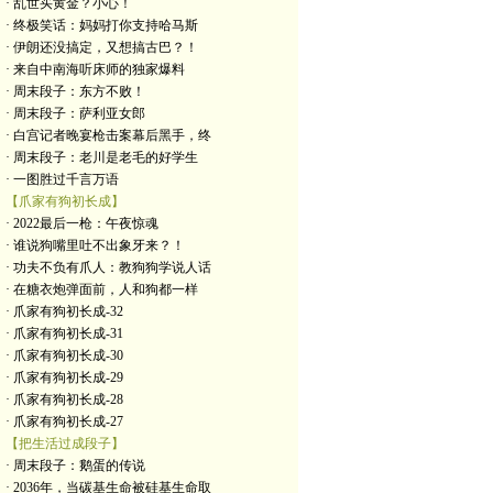
· 乱世买黄金？小心！
· 终极笑话：妈妈打你支持哈马斯
· 伊朗还没搞定，又想搞古巴？！
· 来自中南海听床师的独家爆料
· 周末段子：东方不败！
· 周末段子：萨利亚女郎
· 白宫记者晚宴枪击案幕后黑手，终
· 周末段子：老川是老毛的好学生
· 一图胜过千言万语
【爪家有狗初长成】
· 2022最后一枪：午夜惊魂
· 谁说狗嘴里吐不出象牙来？！
· 功夫不负有爪人：教狗狗学说人话
· 在糖衣炮弹面前，人和狗都一样
· 爪家有狗初长成-32
· 爪家有狗初长成-31
· 爪家有狗初长成-30
· 爪家有狗初长成-29
· 爪家有狗初长成-28
· 爪家有狗初长成-27
【把生活过成段子】
· 周末段子：鹅蛋的传说
· 2036年，当碳基生命被硅基生命取