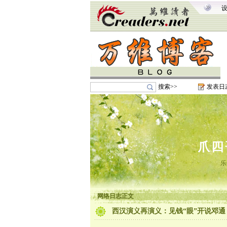
搜索>>
发表日
爪四
乐
网络日志正文
西汉演义再演义：见钱“眼”开说邓通