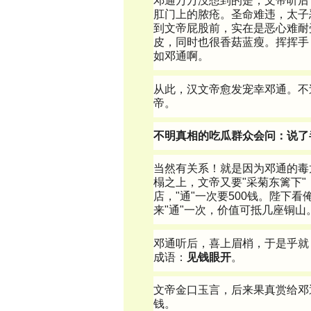
邓通万万没想到的是，文帝听后
肛门上的脓疮。圣命难违，太子
到文帝屁股前，实在是恶心难耐
皮，同时也很香菇蓝瘦。挥挥手
如邓通啊。
从此，汉文帝愈发宠幸邓通。不
帝。
不明真相的吃瓜群众会问：说了
当然有关系！就是因为邓通的毒
榻之上，文帝又要"采菊东篱下
店，"通"一次要500钱。陛下
来"通"一次，价值可抵几座铜山
邓通听后，喜上眉梢，于是乎就 
成语：
见钱眼开
。
文帝金口玉言，后来果真赏给邓
钱。