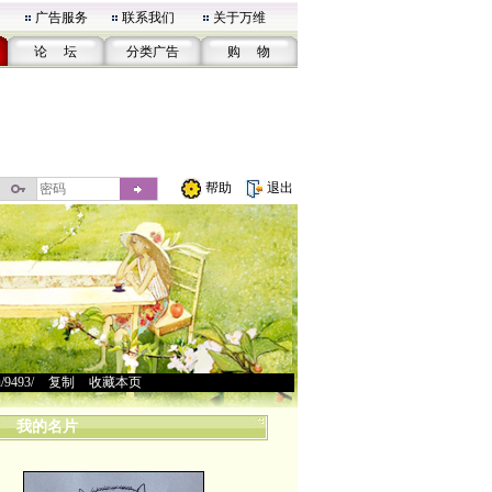
广告服务
联系我们
关于万维
论 坛
分类广告
购 物
帮助
退出
u/9493/
>
复制
>
收藏本页
我的名片