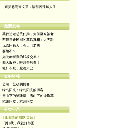
嬉笑怒骂皆文章，酸甜苦辣铸人生
最新发布
· 英伟达老总黄仁勋，为何至今被老
· 西班牙难民潮的幕后真相：太无耻
· 无语问苍天，苍天问老川
· 要脸不？
· 如此赤裸裸的钱权交易！
· 四大股神，唯川普独尊！
· 杠杆不死，股难未已
友好链接
· 艺萌：艺萌的博客
· 绿岛阳光：绿岛阳光的博客
· 雪山下的绛珠草：雪山下的绛珠草
· 杭州阿立：杭州阿立
分类目录
【爪四哥的幽默,笑话】
· 你打我，我就打邻国！