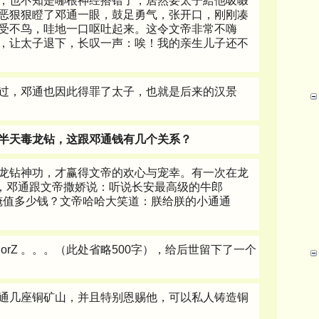
，也不知是哪根神经搭错了，居然要太子給他吸啜
恶狠狠瞪了邓通一眼，鼓足勇气，张开口，刚刚凑
受不鸟，哇地一口呕吐起来。这令文帝非常不嗨
，让太子退下，长叹一声：唉！我的亲生儿子还不
过，邓通也因此得罪了太子，也就是后来的汉景
半天毒龙钻，这跟邓通钱有几个关系？
龙钻神功，才赢得文帝的欢心与宠幸。有一次在龙
"，邓通跟文帝撒娇说：听说长安最高级的牛郎
看俺值多少钱？文帝哈哈大笑道：朕给朕的小通通
。
orZ 。。。（此处省略500字），给后世留下了一个
通几座铜矿山，并且特别恩赐他，可以私人铸造铜