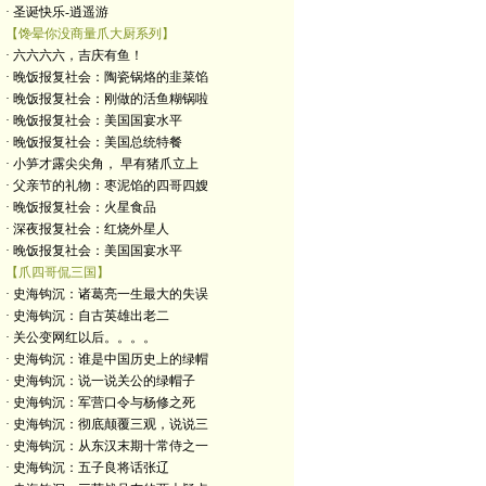
· 圣诞快乐-逍遥游
【馋晕你没商量爪大厨系列】
· 六六六六，吉庆有鱼！
· 晚饭报复社会：陶瓷锅烙的韭菜馅
· 晚饭报复社会：刚做的活鱼糊锅啦
· 晚饭报复社会：美国国宴水平
· 晚饭报复社会：美国总统特餐
· 小笋才露尖尖角， 早有猪爪立上
· 父亲节的礼物：枣泥馅的四哥四嫂
· 晚饭报复社会：火星食品
· 深夜报复社会：红烧外星人
· 晚饭报复社会：美国国宴水平
【爪四哥侃三国】
· 史海钩沉：诸葛亮一生最大的失误
· 史海钩沉：自古英雄出老二
· 关公变网红以后。。。。
· 史海钩沉：谁是中国历史上的绿帽
· 史海钩沉：说一说关公的绿帽子
· 史海钩沉：军营口令与杨修之死
· 史海钩沉：彻底颠覆三观，说说三
· 史海钩沉：从东汉末期十常侍之一
· 史海钩沉：五子良将话张辽