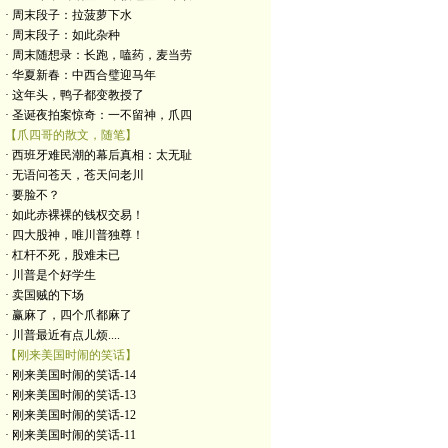
· 周末段子：拉菠萝下水
· 周末段子：如此杂种
· 周末随想录：长跑，嗑药，麦当劳
· 华夏新春：中西合璧迎马年
· 这年头，鸭子都变教授了
· 圣诞夜拍案惊奇：一不留神，爪四
【爪四哥的散文，随笔】
· 西班牙难民潮的幕后真相：太无耻
· 无语问苍天，苍天问老川
· 要脸不？
· 如此赤裸裸的钱权交易！
· 四大股神，唯川普独尊！
· 杠杆不死，股难未已
· 川普是个好学生
· 卖国贼的下场
· 赢麻了，四个爪都麻了
· 川普最近有点儿烦....
【刚来美国时闹的笑话】
· 刚来美国时闹的笑话-14
· 刚来美国时闹的笑话-13
· 刚来美国时闹的笑话-12
· 刚来美国时闹的笑话-11