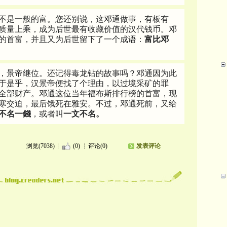
不是一般的富。您还别说，这邓通做事，有板有
质量上乘，成为后世最有收藏价值的汉代钱币。邓
的首富，并且又为后世留下了一个成语：
富比邓
，景帝继位。还记得毒龙钻的故事吗？邓通因为此
于是乎，汉景帝便找了个理由，以过境采矿的罪
全部财产。邓通这位当年福布斯排行榜的首富，现
寒交迫，最后饿死在雅安。不过，邓通死前，又给
不名一錢
，或者叫
一文不名。
浏览(7038)
(0)
评论(0)
发表评论