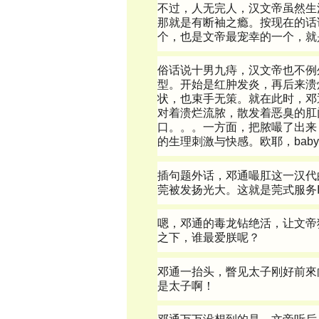
不过，人无完人，汉文帝虽然生
那就是有断袖之瘾。按现在的话
个，也是文帝最宠幸的一个，就
俗话说十男九痔，汉文帝也不例
型。开始是红肿发炎，再后来溃
状，也束手无策。就在此时，邓
对着溃烂流脓，散发着恶臭的肛
口。。。一方面，把脓嘬了出来
的生理刺激与快感。欧耶，ba
插句题外话，邓通嘬肛这一汉代
莞被发扬光大。这就是莞式服务I
嗯，邓通的毒龙钻绝活，让文帝
之下，谁最爱朕呢？
邓通一抬头，瞥见太子刚好前來
是太子啊！