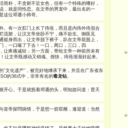
活简朴，不贪财不近女色，但有一个特殊的嗜好，
说，就是同性恋。在文帝的男宠中，最出名的一
是这位邓通小帅哥。
外。有一次肛门上长了痔疮，而且是内痔外痔混合
烂流脓，让汉文帝坐卧不宁，痛不欲生。御医见
通挺身而出，让文帝脱下裤子，趴在文帝屁股上，
门，一口嘬了下去！一口，两口，三口，四
，让疼痛减轻；另一方面，带给文帝一种前所未有
by！让文帝既感动又销魂。很快，痔疮渐渐好起来。
的"文化遗产"，被完好地继承下来，并且在广东省东
SO的36式中，非常有名的
毒龙钻
。
狠开心。于是就抚着邓通的头，明知故问道：普天
向皇帝探問病情，于是想一箭双雕，逢迎道：当然