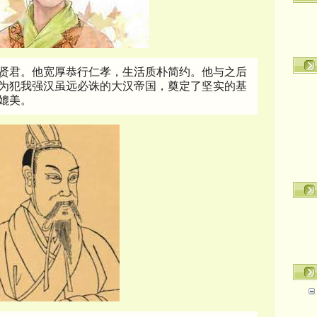
贤君。他宽厚恭行仁孝，生活质朴简约。他与之后
为犯我强汉虽远必诛的大汉帝国，奠定了坚实的基
媲美。