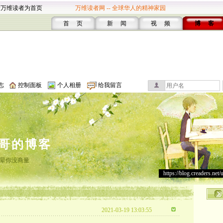
设万维读者为首页
万维读者网 -- 全球华人的精神家园
首 页
新 闻
视 频
博 客
志
控制面板
个人相册
给我留言
哥的博客
晕你没商量
https://blog.creaders.net/
2021-03-19 13:03:55