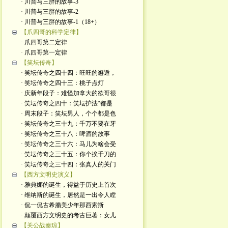
· 川普与三胖的故事-3
· 川普与三胖的故事-2
· 川普与三胖的故事-1（18+）
【爪四哥的科学定律】
· 爪四哥第二定律
· 爪四哥第一定律
【笑坛传奇】
· 笑坛传奇之四十四：旺旺的邂逅，
· 笑坛传奇之四十三：桃子点灯
· 庆新年段子：难怪加拿大的欲哥很
· 笑坛传奇之四十：笑坛护法“都是
· 周末段子：笑坛男人，个个都是色
· 笑坛传奇之三十九：千万不要在牙
· 笑坛传奇之三十八：啤酒的故事
· 笑坛传奇之三十六：马儿为啥会受
· 笑坛传奇之三十五：你个挨千刀的
· 笑坛传奇之三十四：张真人的关门
【西方文明史演义】
· 雅典娜的诞生，得益于历史上首次
· 维纳斯的诞生，居然是一出令人瞠
· 侃一侃古希腊美少年那西索斯
· 颠覆西方文明史的考古巨著：女儿
【关公战秦琼】