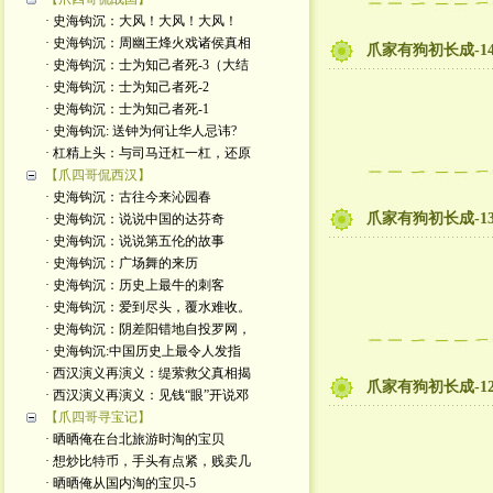
· 史海钩沉：大风！大风！大风！
· 史海钩沉：周幽王烽火戏诸侯真相
爪家有狗初长成-1
· 史海钩沉：士为知己者死-3（大结
· 史海钩沉：士为知己者死-2
· 史海钩沉：士为知己者死-1
· 史海钩沉: 送钟为何让华人忌讳?
· 杠精上头：与司马迁杠一杠，还原
【爪四哥侃西汉】
· 史海钩沉：古往今来沁园春
爪家有狗初长成-1
· 史海钩沉：说说中国的达芬奇
· 史海钩沉：说说第五伦的故事
· 史海钩沉：广场舞的来历
· 史海钩沉：历史上最牛的刺客
· 史海钩沉：爱到尽头，覆水难收。
· 史海钩沉：阴差阳错地自投罗网，
· 史海钩沉:中国历史上最令人发指
· 西汉演义再演义：缇萦救父真相揭
爪家有狗初长成-1
· 西汉演义再演义：见钱“眼”开说邓
【爪四哥寻宝记】
· 晒晒俺在台北旅游时淘的宝贝
· 想炒比特币，手头有点紧，贱卖几
· 晒晒俺从国内淘的宝贝-5