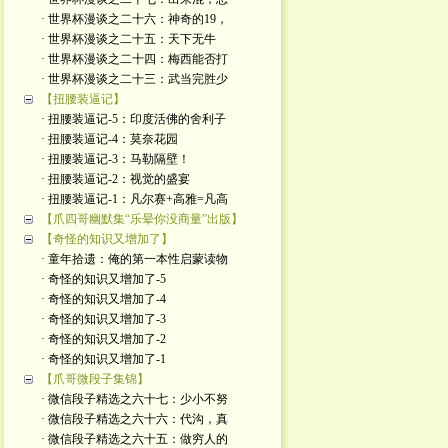
· 世界杯漫谈之二十六：神奇的19，
· 世界杯漫谈之二十五：天下无牛
· 世界杯漫谈之二十四：梅西能否打
· 世界杯漫谈之二十三：武当完胜少
【扭腰装逼记】
· 扭腰装逼记-5：印度活佛的舍利子
· 扭腰装逼记-4：莫奈花园
· 扭腰装逼记-3：马勒隔壁！
· 扭腰装逼记-2：视觉的盛宴
· 扭腰装逼记-1：凡尔赛+高雅=凡高
【爪四哥幽默集“乐晕你没商量”出版】
【奇怪的知识又增加了】
· 童年拾遗：俺的第一本性启蒙读物
· 奇怪的知识又增加了-5
· 奇怪的知识又增加了-4
· 奇怪的知识又增加了-3
· 奇怪的知识又增加了-2
· 奇怪的知识又增加了-1
【爪哥微段子集锦】
· 微信段子精选之六十七：少小不努
· 微信段子精选之六十六：代沟，真
· 微信段子精选之六十五：做穷人的