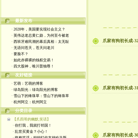
最新发布
嬉笑怒骂皆文章，酸甜苦辣铸人生
· 2028年，美国要实现社会主义？
· 英伟达老总黄仁勋，为何至今被老
爪家有狗初长成-3
· 西班牙难民潮的幕后真相：太无耻
· 无语问苍天，苍天问老川
· 要脸不？
· 如此赤裸裸的钱权交易！
· 四大股神，唯川普独尊！
友好链接
· 艺萌：艺萌的博客
爪家有狗初长成-3
· 绿岛阳光：绿岛阳光的博客
· 雪山下的绛珠草：雪山下的绛珠草
· 杭州阿立：杭州阿立
分类目录
【爪四哥的幽默,笑话】
· 你打我，我就打邻国！
· 乱世买黄金？小心！
爪家有狗初长成-3
· 终极笑话：妈妈打你支持哈马斯