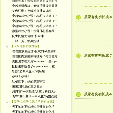
· 目瞪狗呆：说说射雕英文版里的那
· 金粉等级考核，兼谈爪哥版倚天屠
· 笑傲江湖：令狐冲身世大揭秘
· 穿越体武侠小说：梅花步摇簪（下
爪家有狗初长成-8
· 穿越体武侠小说：梅花步摇簪（中
· 穿越体武侠小说：梅花步摇簪（上
· 微型武侠小说：侠骨丹心照春秋
· 问世间情为何物: 忆金庸
· 三胖二蛋，中美折腰
【爪四哥的影视世界】
· 说说播放量超过5亿次的AI生成影
爪家有狗初长成-7
· 说说国内热播剧锦绣芳华与国色芳
· 美国夏季档大片Superman，是supe
· 刚刚去影院看了oppenheimer，被
· 歌剧“波希米亚人”观后感
· 少林！少林！
· 吐槽四下：妈的多重宇宙！
· 谈谈对同桌的三点看法
· 感恩节“一锅乱炖”之三：科幻大片
爪家有狗初长成-6
· 看完“三生三世十里桃花”的四点感
【天不怕地不怕就怕爪哥有文化】
· 天不怕地不怕就怕爪哥有文化-7
· 天不怕地不怕就怕爪哥有文化-6