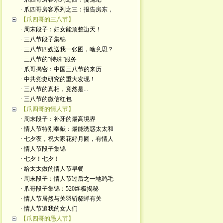
· 爪四哥房客系列之三：报告房东，
【爪四哥的三八节】
· 周末段子：妇女能顶整边天！
· 三八节段子集锦
· 三八节四嫂送我一张图，啥意思？
· 三八节的“特殊”服务
· 爪哥揭密：中国三八节的来历
· 中共党史研究的重大发现！
· 三八节的真相，竟然是...
· 三八节的微信红包
【爪四哥的情人节】
· 周末段子：补牙的最高境界
· 情人节特别奉献：最能诱惑太太和
· 七夕夜，祝大家花好月圆，有情人
· 情人节段子集锦
· 七夕！七夕！
· 给太太做的情人节早餐
· 周末段子：情人节过后之一地鸡毛
· 爪哥段子集锦：520终极揭秘
· 情人节居然与关羽斩貂蝉有关
· 情人节追我的女人们
【爪四哥的愚人节】