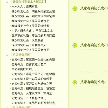
【馋晕你没商量爪大厨系列】
· 六六六六，吉庆有鱼！
爪家有狗初长成-1
· 晚饭报复社会：陶瓷锅烙的韭菜馅
· 晚饭报复社会：刚做的活鱼糊锅啦
· 晚饭报复社会：美国国宴水平
· 晚饭报复社会：美国总统特餐
· 小笋才露尖尖角， 早有猪爪立上
· 父亲节的礼物：枣泥馅的四哥四嫂
· 晚饭报复社会：火星食品
· 深夜报复社会：红烧外星人
爪家有狗初长成-1
· 晚饭报复社会：美国国宴水平
【爪四哥侃三国】
· 史海钩沉：诸葛亮一生最大的失误
· 史海钩沉：自古英雄出老二
· 关公变网红以后。。。。
· 史海钩沉：谁是中国历史上的绿帽
· 史海钩沉：说一说关公的绿帽子
爪家有狗初长成-1
· 史海钩沉：军营口令与杨修之死
· 史海钩沉：彻底颠覆三观，说说三
· 史海钩沉：从东汉末期十常侍之一
· 史海钩沉：五子良将话张辽
· 史海钩沉：三英战吕布的两大疑点
【爪四哥侃战国】