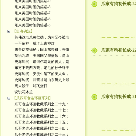
· 刚来美国时闹的笑话-9
爪家有狗初长成-2
· 刚来美国时闹的笑话-8
· 刚来美国时闹的笑话-7
· 刚来美国时闹的笑话-6
· 刚来美国时闹的笑话-5
【史海钩沉】
· 英伟达老总黄仁勋，为何至今被老
· 一不留神，成了上古神灯
· 川普访华揭秘：回山东祭祖，并恢
爪家有狗初长成-2
· 胡说九道：美国国父华盛顿，是山
· 史海钩沉：诺贝尔是龙的传人，是
· 东方不亮西方亮，老毛的孙子终于
· 史海钩沉：安徒生笔下的美人鱼，
· 史海钩沉：川普才是山东历史上最
· 周末段子：鸡飞蛋打
· 说说花木兰
爪家有狗初长成-2
【爪四哥老连环画系列】
· 爪哥老连环画收藏系列之二十九：
· 爪哥老连环画收藏系列之二十七：
· 爪哥老连环画收藏系列之二十六：
· 爪哥老连环画收藏系列之二十五：
· 爪哥老连环画收藏系列之二十四：
· 爪哥老连环画收藏系列之二十三：