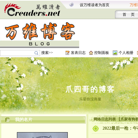
设万维读者为首页
万维
首 页
搜索>>
发表日志
控制面板
个人相册
爪四哥的博客
乐晕你没商量
网络日志列表 【爪家有狗
我的名片
2022最后一枪：