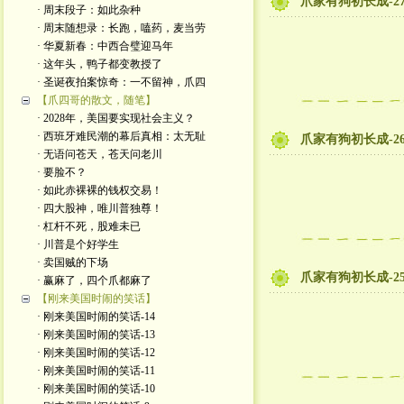
爪家有狗初长成-2
· 周末段子：如此杂种
· 周末随想录：长跑，嗑药，麦当劳
· 华夏新春：中西合璧迎马年
· 这年头，鸭子都变教授了
· 圣诞夜拍案惊奇：一不留神，爪四
【爪四哥的散文，随笔】
· 2028年，美国要实现社会主义？
· 西班牙难民潮的幕后真相：太无耻
爪家有狗初长成-2
· 无语问苍天，苍天问老川
· 要脸不？
· 如此赤裸裸的钱权交易！
· 四大股神，唯川普独尊！
· 杠杆不死，股难未已
· 川普是个好学生
· 卖国贼的下场
爪家有狗初长成-2
· 赢麻了，四个爪都麻了
【刚来美国时闹的笑话】
· 刚来美国时闹的笑话-14
· 刚来美国时闹的笑话-13
· 刚来美国时闹的笑话-12
· 刚来美国时闹的笑话-11
· 刚来美国时闹的笑话-10