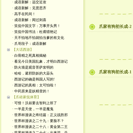
· 成语新解：远交近攻
· 成语新解：见贤思齐
· 高手在民间！
· 成语新解：闻过则喜
· 笑侃中国文字：万事开头男！
爪家有狗初长成-2
· 笑侃中国书法：杜甫猎艳记
· 天不怕地不怕就怕当爹的有文化
· 爪哥段子：成语新解
【大话西游】
· 白骨精之死真相揭秘
· 看见今日美国乱象，才明白西游记
· 防火墙是观音菩萨发明的
爪家有狗初长成-1
· 哈哈，避邪防妖的大蒜头
· 西游记的确是韩国人写的!
· 西游记的真相：太可怕啦！
· 中药原来是妖精变的！
【爪砖家侃体育】
· 可惜！沃叔要去智利上班了
· 一半是天使，一半是魔鬼
· 世界杯漫谈之终结篇：正义战胜邪
· 世界杯漫谈之二十九：要脸不？
· 世界杯漫谈之二十八：黄金第二王
· 世界杯漫谈之二十七：出来混，总