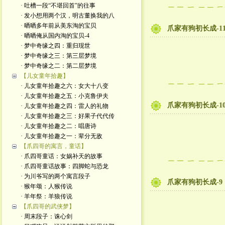
· 吐槽一段“不堪回首”的往事
· 发小想用两个汉，明古董换我的八
· 晒晒多年前从美东淘的宝贝
爪家有狗初长成-1
· 晒晒俺从国内淘的宝贝-4
· 梦中奇缘之四：重归现世
· 梦中奇缘之三：第三层梦境
· 梦中奇缘之二：第二层梦境
【儿女童年拾趣】
· 儿女童年拾趣之六：女大十八变
· 儿女童年拾趣之五：小克鲁伊夫
爪家有狗初长成-1
· 儿女童年拾趣之四：雷人的礼物
· 儿女童年拾趣之三：好果子代代传
· 儿女童年拾趣之二：唱唐诗
· 儿女童年拾趣之一：辈分无敌
【爪四哥的寓言，童话】
· 爪四哥童话：女娲补天的故事
· 爪四哥童话故事：四脚蛇与恐龙
· 为川爷写的两个寓言段子
爪家有狗初长成-9
· 猴年颂：人猴传说
· 羊年祭：羊狼传说
【爪四哥的武侠梦】
· 周末段子：诛心剑