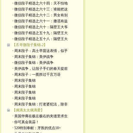
· 微信段子精选之六十四：天不怕地
· 微信段子精选之六十三：谁能把这
· 微信段子精选之六十二：男女有别
· 微信段子精选之六十一：撒谎有益
· 微信段子精选之六十：隔壁王大爷
· 微信段子精选之五十九：隔壁王大
· 微信段子精选之五十八：隔壁王大
【爪哥微段子集锦-2】
· 周末段子：高士早苗这表情，似乎
· 周末段子集锦：美伊战争
· 微信段子集锦：美伊战争
· 美伊战争，让段子手们的春天提前
· 周末段子：一图胜过千言万语
· 周末段子集锦
· 周末段子集锦
· 周末段子集锦
· 周末段子集锦
· 周末段子集锦：打老婆犯法，除非
【偶滴太太偶滴爱】
· 美国华裔在极左极右的夹缝里求生
· 你可真会装蒜！
· 520特别奉献：牙医的优点18+