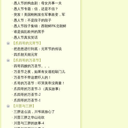
· 愚人节的狗血剧：母女共事一夫
· 愚人节专题：信，还是不信？
· 突发！美国刚刚发生军事政变，军
· 愚人节：不是段子的段子
· 愚人节段子集锦：西朝鲜PK北朝鲜
· 谁是搞乱欧州的黑手
· 愚人节真实笑话
【爪四哥的元宵节】
· 把忽悠进行到底：元宵节的传说
· 四爪朝天闹元宵
【爪四哥的万圣节】
· 四哥四嫂的万圣节。。。
· 万圣节之夜，如果有女逃犯敲门儿
· 万圣节不带这麽吓人的！
· 爪哥的万圣节：吓哭美帝没商量！
· 爪四哥的万圣节-3 （真实故事）
· 爪四哥的万圣节-2
· 爪四哥的万圣节-1
【川普与三胖】
· 三胖这么说，川爷就放心了
· 川普三胖之华山论吹
· 川普与三胖的故事-4