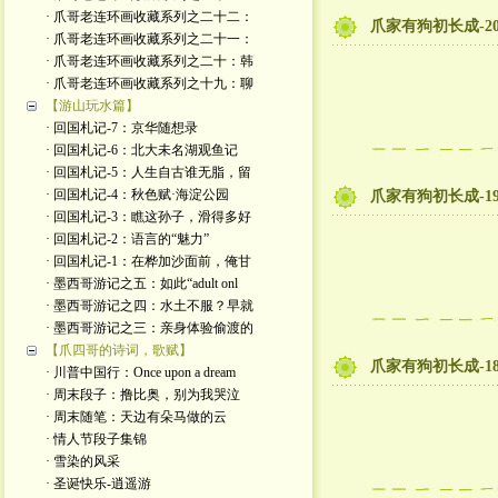
· 爪哥老连环画收藏系列之二十二：
爪家有狗初长成-2
· 爪哥老连环画收藏系列之二十一：
· 爪哥老连环画收藏系列之二十：韩
· 爪哥老连环画收藏系列之十九：聊
【游山玩水篇】
· 回国札记-7：京华随想录
· 回国札记-6：北大未名湖观鱼记
· 回国札记-5：人生自古谁无脂，留
· 回国札记-4：秋色赋·海淀公园
爪家有狗初长成-1
· 回国札记-3：瞧这孙子，滑得多好
· 回国札记-2：语言的“魅力”
· 回国札记-1：在桦加沙面前，俺甘
· 墨西哥游记之五：如此“adult onl
· 墨西哥游记之四：水土不服？早就
· 墨西哥游记之三：亲身体验偷渡的
【爪四哥的诗词，歌赋】
爪家有狗初长成-1
· 川普中国行：Once upon a dream
· 周末段子：撸比奥，别为我哭泣
· 周末随笔：天边有朵马做的云
· 情人节段子集锦
· 雪染的风采
· 圣诞快乐-逍遥游