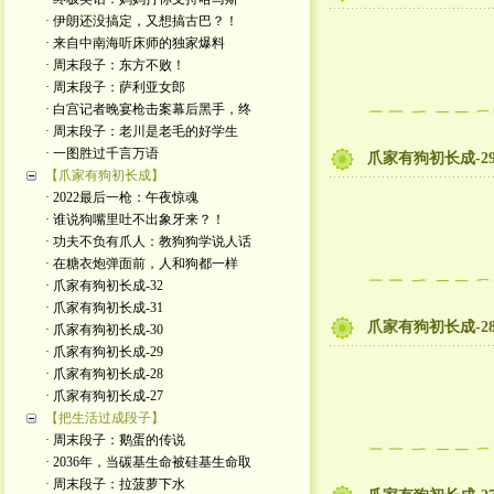
· 伊朗还没搞定，又想搞古巴？！
· 来自中南海听床师的独家爆料
· 周末段子：东方不败！
· 周末段子：萨利亚女郎
· 白宫记者晚宴枪击案幕后黑手，终
· 周末段子：老川是老毛的好学生
· 一图胜过千言万语
爪家有狗初长成-2
【爪家有狗初长成】
· 2022最后一枪：午夜惊魂
· 谁说狗嘴里吐不出象牙来？！
· 功夫不负有爪人：教狗狗学说人话
· 在糖衣炮弹面前，人和狗都一样
· 爪家有狗初长成-32
· 爪家有狗初长成-31
爪家有狗初长成-2
· 爪家有狗初长成-30
· 爪家有狗初长成-29
· 爪家有狗初长成-28
· 爪家有狗初长成-27
【把生活过成段子】
· 周末段子：鹅蛋的传说
· 2036年，当碳基生命被硅基生命取
· 周末段子：拉菠萝下水