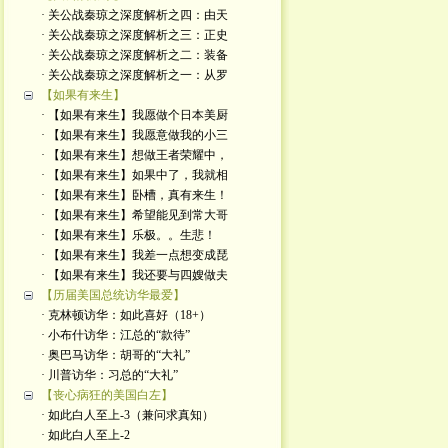
· 关公战秦琼之深度解析之四：由天
· 关公战秦琼之深度解析之三：正史
· 关公战秦琼之深度解析之二：装备
· 关公战秦琼之深度解析之一：从罗
【如果有来生】
· 【如果有来生】我愿做个日本美厨
· 【如果有来生】我愿意做我的小三
· 【如果有来生】想做王者荣耀中，
· 【如果有来生】如果中了，我就相
· 【如果有来生】卧槽，真有来生！
· 【如果有来生】希望能见到常大哥
· 【如果有来生】乐极。。生悲！
· 【如果有来生】我差一点想变成琵
· 【如果有来生】我还要与四嫂做夫
【历届美国总统访华最爱】
· 克林顿访华：如此喜好（18+）
· 小布什访华：江总的“款待”
· 奥巴马访华：胡哥的“大礼”
· 川普访华：习总的“大礼”
【丧心病狂的美国白左】
· 如此白人至上-3（兼问求真知）
· 如此白人至上-2