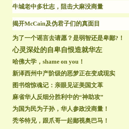
牛城老中多壮志，阻击大麻没商量
揭开McCain及伪君子们的真面目
为了一个谣言去请愿？是弱智还是卑鄙?！
心灵深处的自卑自恨造就华左
哈佛大学，shame on you！
新泽西州中产阶级的恶梦正在变成现实
图书馆惊魂记：亲眼见证美国文革
麻省华人反细分胜利中的“神助攻”
为国为民为子孙，华人参政没商量！
秃爷特兄，跟爪哥一起鄙视奥巴马！