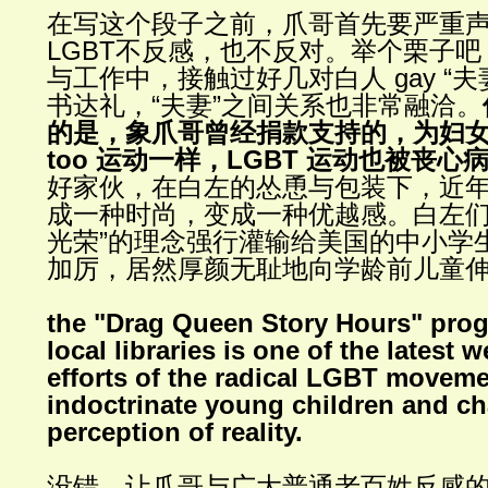
在写这个段子之前，爪哥首先要严重
LGBT
不反感，也不反对。举个栗子吧
与工作中，接触过好几对白人
gay “
夫
书达礼，
“
夫妻
”
之间关系也非常融洽。
的是，象爪哥曾经捐款支持的，为妇
too
运动一样，
LGBT
运动也被丧心
好家伙，在白左的怂恿与包装下，近
成一种时尚，变成一种优越感。白左
光荣
”
的理念强行灌输给美国的中小学
加厉，居然厚颜无耻地向学龄前儿童
the "Drag Queen Story Hours" prog
local libraries is one of the latest 
efforts of the radical LGBT moveme
indoctrinate young children and ch
perception of reality.
没错，让爪哥与广大普通老百姓反感