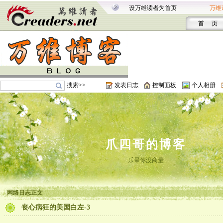
设万维读者为首页
万维
首 页
搜索>>
发表日志
控制面板
个人相册
爪四哥的博客
乐晕你没商量
网络日志正文
丧心病狂的美国白左-3