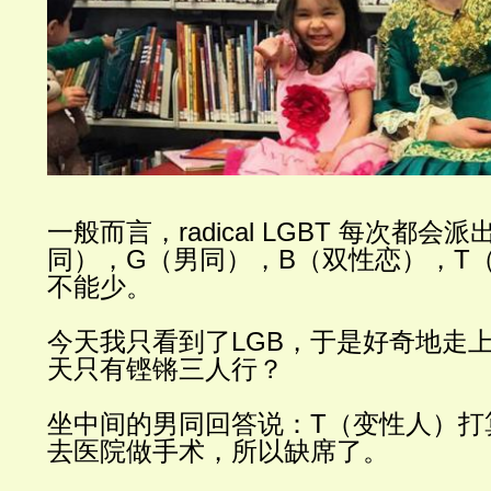
一般而言，
radical LGBT
每次都会派
同），
G
（男同），
B
（双性恋），
T
不能少。
今天我只看到了
LGB
，于是好奇地走
天只有铿锵三人行？
坐中间的男同回答说：
T
（变性人）打
去医院做手术，所以缺席了。