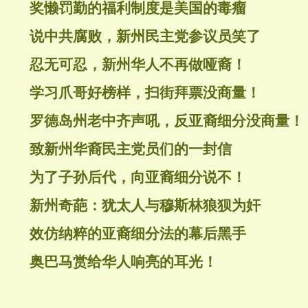
奖懒罚勤的福利制度是美国的毒瘤
说中共腐败，新州民主党参议员笑了
忍无可忍，新州华人不再做哑裔！
学习爪哥好榜样，扫街拜票没商量！
罗德岛州老中齐声吼，反亚裔细分没商量！
致新州华裔民主党员们的一封信
为了子孙后代，向亚裔细分说不！
新州奇葩：犹太人与穆斯林狼狈为奸
效仿纳粹的亚裔细分法的幕后黑手
奥巴马赏给华人响亮的耳光！