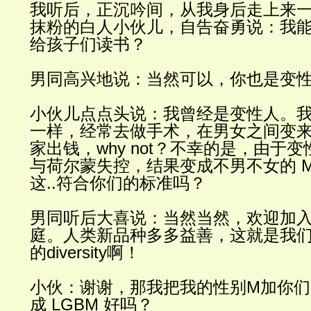
我听后，正沉吟间，从我身后走上来
抹粉的白人小伙儿，自告奋勇说：我
给孩子们读书？
男同
高兴地说：当然可以，你也是变
小伙儿点点头说：我曾经是变性人。
一样，经常去做手术，在男女之间变
家出钱，
why not
？不幸的是，由于变
与荷尔蒙失控，结果变成不男不女的 
这
..
符合你们的标准吗？
男同
听后大喜说：当然当然，欢迎加
庭。人类新品种多多益善，这就是我
的
diversity
啊！
小伙：谢谢，那我把我的性别
M
加你
成
LGBM
好吗？