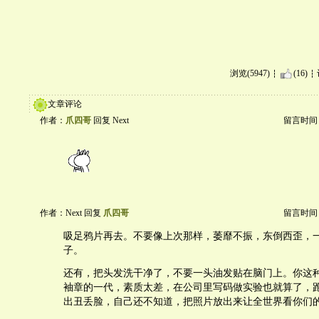
浏览(5947)
(16)
文章评论
作者：
爪四哥
回复 Next
留言时间：20
作者：Next 回复
爪四哥
留言时间：20
吸足鸦片再去。不要像上次那样，萎靡不振，东倒西歪，
子。
还有，把头发洗干净了，不要一头油发贴在脑门上。你这
袖章的一代，素质太差，在公司里写码做实验也就算了，
出丑丢脸，自己还不知道，把照片放出来让全世界看你们