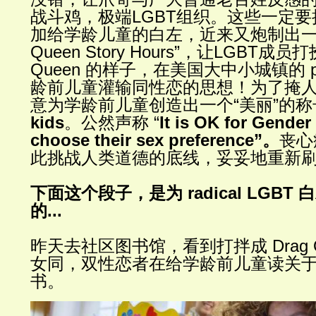
战斗鸡，极端
LGBT
组织。这些一定要
加给学龄儿童的白左，近来又炮制出
Queen Story Hours”
，让
LGBT
成员打
Queen
的样子，在美国大中小城镇的
龄前儿童灌输同性恋的思想！为了掩
意为学龄前儿童创造出一个
“
美丽
”
的称
kids
。公然声称
“
It is OK for Gender 
choose their sex preference”
。
丧心
此挑战人类道德的底线，妥妥地重新
下面这个段子，是为
radical LGBT
白
的
...
昨天去社区图书馆，看到打拌成 D
rag
女同，双性恋者在给学龄前儿童读关
书。