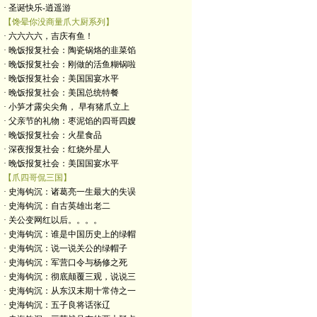
· 圣诞快乐-逍遥游
【馋晕你没商量爪大厨系列】
· 六六六六，吉庆有鱼！
· 晚饭报复社会：陶瓷锅烙的韭菜馅
· 晚饭报复社会：刚做的活鱼糊锅啦
· 晚饭报复社会：美国国宴水平
· 晚饭报复社会：美国总统特餐
· 小笋才露尖尖角， 早有猪爪立上
· 父亲节的礼物：枣泥馅的四哥四嫂
· 晚饭报复社会：火星食品
· 深夜报复社会：红烧外星人
· 晚饭报复社会：美国国宴水平
【爪四哥侃三国】
· 史海钩沉：诸葛亮一生最大的失误
· 史海钩沉：自古英雄出老二
· 关公变网红以后。。。。
· 史海钩沉：谁是中国历史上的绿帽
· 史海钩沉：说一说关公的绿帽子
· 史海钩沉：军营口令与杨修之死
· 史海钩沉：彻底颠覆三观，说说三
· 史海钩沉：从东汉末期十常侍之一
· 史海钩沉：五子良将话张辽