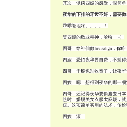
其次，谈谈四嫂的感受，狠简单
夜华的下排的牙齿不好，需要做Invis
乖乖隆地咚。。。。！
赞四嫂的敬业精神，哈哈 ：-）
四哥：给神仙做Invisalign，你
四嫂：恐怕夜华要自费，不觉得美国有任何d
四哥：干脆也别收费了，让夜华
四嫂：嗯，想得到夜华的哪一项
四哥：还记得夜华要偷渡去日本
热时，嫌脱美女衣服太麻烦，就
踪。这项简单实用的法术，传给
四嫂：滚！