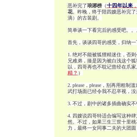
十四年以来
恶补完了
琅琊榜
（
花
。昨晚，终于陪四嫂恶补完了
滴）的古装剧。
简单谈一下看完后的感受吧。。
首先，谈谈四哥的感受，归纳一
1. 绝对不能被狐狸精迷住，否
兄难弟，揍是因为被白浅这个狐
以，四哥再也不耽记曾经在爪家
精？
）
2. please，please，
武打场面已经令我不忍卒视，没
3. 不过，剧中的诸多插曲确实
4. 四嫂说四哥特适合编写这种
然。不过，如果三生三世十里桃
力，最终一女同事二夫的大团圆