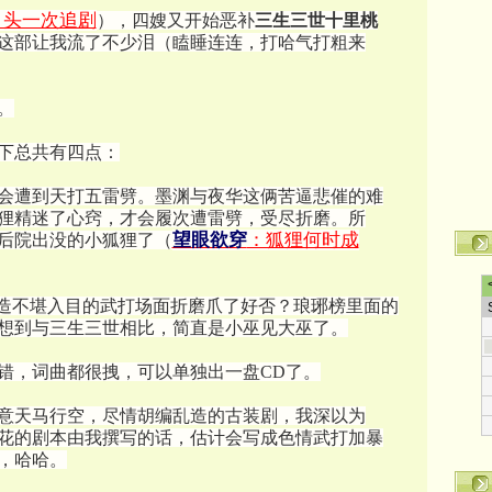
，头一次追剧
），四嫂又开始恶补
三生三世十里桃
这部让我流了不少泪（瞌睡连连，打哈气打粗来
。
下总共有四点：
则会遭到天打五雷劈。墨渊与夜华这俩苦逼悲催的难
狸精迷了心窍，才会履次遭雷劈，受尽折磨。所
望眼欲穿
：狐狸何时成
后院出没的小狐狸了（
别再用粗制滥造不堪入目的武打场面折磨爪了好否？琅琊榜里面的
想到与三生三世相比，简直是小巫见大巫了。
不错，词曲都很拽，可以单独出一盘CD了。
肆意天马行空，尽情胡编乱造的古装剧，我深以为
花的剧本由我撰写的话，估计会写成色情武打加暴
，哈哈。