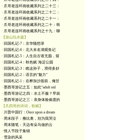
· 爪哥老连环画收藏系列之二十三：
· 爪哥老连环画收藏系列之二十二：
· 爪哥老连环画收藏系列之二十一：
· 爪哥老连环画收藏系列之二十：韩
· 爪哥老连环画收藏系列之十九：聊
【游山玩水篇】
· 回国札记-7：京华随想录
· 回国札记-6：北大未名湖观鱼记
· 回国札记-5：人生自古谁无脂，留
· 回国札记-4：秋色赋·海淀公园
· 回国札记-3：瞧这孙子，滑得多好
· 回国札记-2：语言的“魅力”
· 回国札记-1：在桦加沙面前，俺甘
· 墨西哥游记之五：如此“adult onl
· 墨西哥游记之四：水土不服？早就
· 墨西哥游记之三：亲身体验偷渡的
【爪四哥的诗词，歌赋】
· 川普中国行：Once upon a dream
· 周末段子：撸比奥，别为我哭泣
· 周末随笔：天边有朵马做的云
· 情人节段子集锦
· 雪染的风采