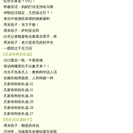
· 乱世买黄金？小心！
· 终极笑话：妈妈打你支持哈马斯
· 伊朗还没搞定，又想搞古巴？！
· 来自中南海听床师的独家爆料
· 周末段子：东方不败！
· 周末段子：萨利亚女郎
· 白宫记者晚宴枪击案幕后黑手，终
· 周末段子：老川是老毛的好学生
· 一图胜过千言万语
【爪家有狗初长成】
· 2022最后一枪：午夜惊魂
· 谁说狗嘴里吐不出象牙来？！
· 功夫不负有爪人：教狗狗学说人话
· 在糖衣炮弹面前，人和狗都一样
· 爪家有狗初长成-32
· 爪家有狗初长成-31
· 爪家有狗初长成-30
· 爪家有狗初长成-29
· 爪家有狗初长成-28
· 爪家有狗初长成-27
【把生活过成段子】
· 周末段子：鹅蛋的传说
· 2036年，当碳基生命被硅基生命取