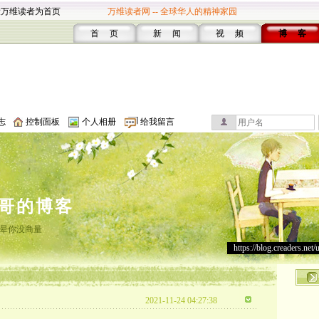
设万维读者为首页
万维读者网 -- 全球华人的精神家园
首 页
新 闻
视 频
博 客
志
控制面板
个人相册
给我留言
哥的博客
晕你没商量
https://blog.creaders.net/
2021-11-24 04:27:38