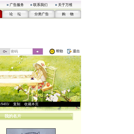
广告服务
联系我们
关于万维
论 坛
分类广告
购 物
帮助
退出
u/9493/
>
复制
>
收藏本页
我的名片