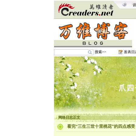
搜索>>
发表日
爪四
乐
网络日志正文
看完“三生三世十里桃花”的四点感受