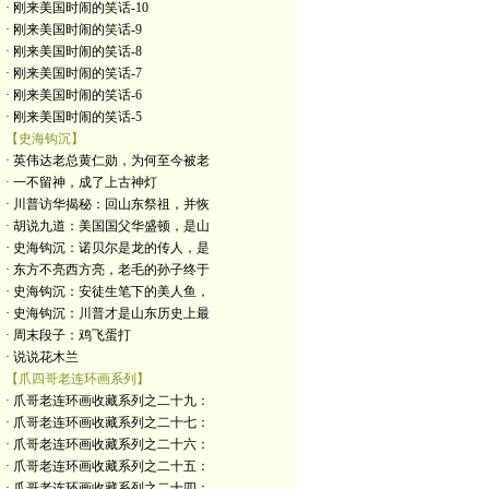
· 刚来美国时闹的笑话-10
· 刚来美国时闹的笑话-9
· 刚来美国时闹的笑话-8
· 刚来美国时闹的笑话-7
· 刚来美国时闹的笑话-6
· 刚来美国时闹的笑话-5
【史海钩沉】
· 英伟达老总黄仁勋，为何至今被老
· 一不留神，成了上古神灯
· 川普访华揭秘：回山东祭祖，并恢
· 胡说九道：美国国父华盛顿，是山
· 史海钩沉：诺贝尔是龙的传人，是
· 东方不亮西方亮，老毛的孙子终于
· 史海钩沉：安徒生笔下的美人鱼，
· 史海钩沉：川普才是山东历史上最
· 周末段子：鸡飞蛋打
· 说说花木兰
【爪四哥老连环画系列】
· 爪哥老连环画收藏系列之二十九：
· 爪哥老连环画收藏系列之二十七：
· 爪哥老连环画收藏系列之二十六：
· 爪哥老连环画收藏系列之二十五：
· 爪哥老连环画收藏系列之二十四：