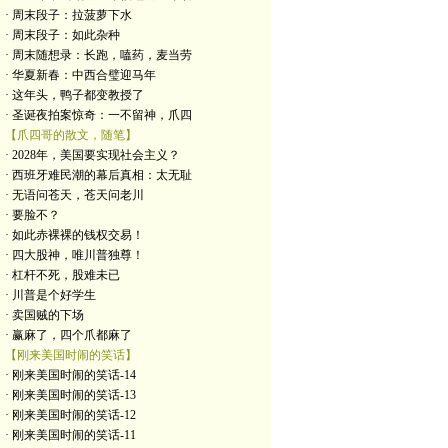
· 周末段子：拉菠萝下水
· 周末段子：如此杂种
· 周末随想录：长跑，嗑药，麦当劳
· 华夏新春：中西合璧迎马年
· 这年头，鸭子都变教授了
· 圣诞夜拍案惊奇：一不留神，爪四
【爪四哥的散文，随笔】
· 2028年，美国要实现社会主义？
· 西班牙难民潮的幕后真相：太无耻
· 无语问苍天，苍天问老川
· 要脸不？
· 如此赤裸裸的钱权交易！
· 四大股神，唯川普独尊！
· 杠杆不死，股难未已
· 川普是个好学生
· 卖国贼的下场
· 赢麻了，四个爪都麻了
【刚来美国时闹的笑话】
· 刚来美国时闹的笑话-14
· 刚来美国时闹的笑话-13
· 刚来美国时闹的笑话-12
· 刚来美国时闹的笑话-11