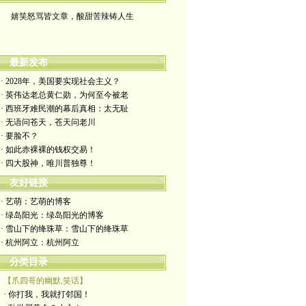
嬉笑怒骂皆文章，酸甜苦辣铸人生
最新发布
· 2028年，美国要实现社会主义？
· 英伟达老总黄仁勋，为何至今被老
· 西班牙难民潮的幕后真相：太无耻
· 无语问苍天，苍天问老川
· 要脸不？
· 如此赤裸裸的钱权交易！
· 四大股神，唯川普独尊！
友好链接
· 艺萌：艺萌的博客
· 绿岛阳光：绿岛阳光的博客
· 雪山下的绛珠草：雪山下的绛珠草
· 杭州阿立：杭州阿立
分类目录
【爪四哥的幽默,笑话】
· 你打我，我就打邻国！