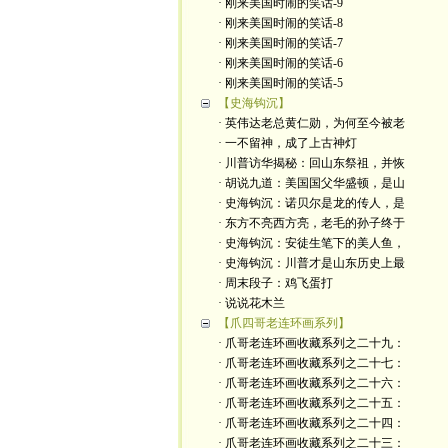
· 刚来美国时闹的笑话-9
· 刚来美国时闹的笑话-8
· 刚来美国时闹的笑话-7
· 刚来美国时闹的笑话-6
· 刚来美国时闹的笑话-5
【史海钩沉】
· 英伟达老总黄仁勋，为何至今被老
· 一不留神，成了上古神灯
· 川普访华揭秘：回山东祭祖，并恢
· 胡说九道：美国国父华盛顿，是山
· 史海钩沉：诺贝尔是龙的传人，是
· 东方不亮西方亮，老毛的孙子终于
· 史海钩沉：安徒生笔下的美人鱼，
· 史海钩沉：川普才是山东历史上最
· 周末段子：鸡飞蛋打
· 说说花木兰
【爪四哥老连环画系列】
· 爪哥老连环画收藏系列之二十九：
· 爪哥老连环画收藏系列之二十七：
· 爪哥老连环画收藏系列之二十六：
· 爪哥老连环画收藏系列之二十五：
· 爪哥老连环画收藏系列之二十四：
· 爪哥老连环画收藏系列之二十三：