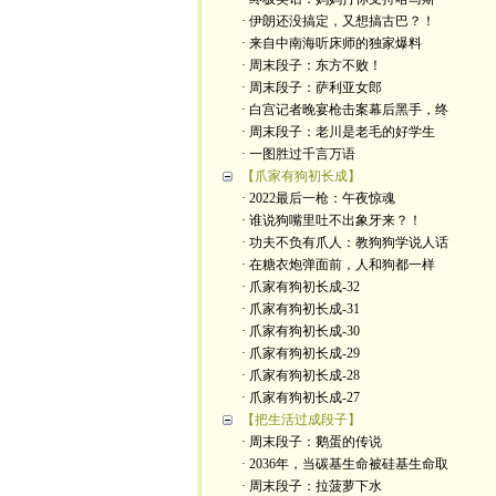
· 伊朗还没搞定，又想搞古巴？！
· 来自中南海听床师的独家爆料
· 周末段子：东方不败！
· 周末段子：萨利亚女郎
· 白宫记者晚宴枪击案幕后黑手，终
· 周末段子：老川是老毛的好学生
· 一图胜过千言万语
【爪家有狗初长成】
· 2022最后一枪：午夜惊魂
· 谁说狗嘴里吐不出象牙来？！
· 功夫不负有爪人：教狗狗学说人话
· 在糖衣炮弹面前，人和狗都一样
· 爪家有狗初长成-32
· 爪家有狗初长成-31
· 爪家有狗初长成-30
· 爪家有狗初长成-29
· 爪家有狗初长成-28
· 爪家有狗初长成-27
【把生活过成段子】
· 周末段子：鹅蛋的传说
· 2036年，当碳基生命被硅基生命取
· 周末段子：拉菠萝下水