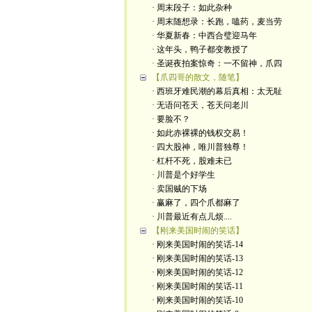
· 周末段子：如此杂种
· 周末随想录：长跑，嗑药，麦当劳
· 华夏新春：中西合璧迎马年
· 这年头，鸭子都变教授了
· 圣诞夜拍案惊奇：一不留神，爪四
【爪四哥的散文，随笔】
· 西班牙难民潮的幕后真相：太无耻
· 无语问苍天，苍天问老川
· 要脸不？
· 如此赤裸裸的钱权交易！
· 四大股神，唯川普独尊！
· 杠杆不死，股难未已
· 川普是个好学生
· 卖国贼的下场
· 赢麻了，四个爪都麻了
· 川普最近有点儿烦....
【刚来美国时闹的笑话】
· 刚来美国时闹的笑话-14
· 刚来美国时闹的笑话-13
· 刚来美国时闹的笑话-12
· 刚来美国时闹的笑话-11
· 刚来美国时闹的笑话-10