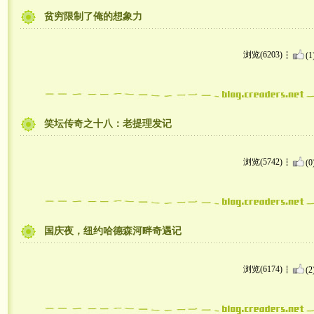
贫穷限制了俺的想象力
浏览(6203)
(1
笑坛传奇之十八：老提理发记
浏览(5742)
(0
国庆夜，纽约哈德森河畔奇遇记
浏览(6174)
(2