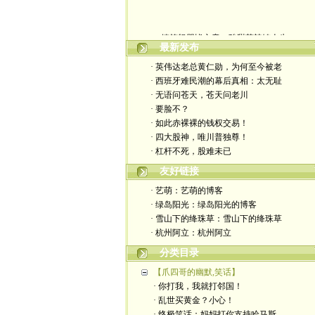
嬉笑怒骂皆文章，酸甜苦辣铸人生
最新发布
· 英伟达老总黄仁勋，为何至今被老
· 西班牙难民潮的幕后真相：太无耻
· 无语问苍天，苍天问老川
· 要脸不？
· 如此赤裸裸的钱权交易！
· 四大股神，唯川普独尊！
· 杠杆不死，股难未已
友好链接
· 艺萌：艺萌的博客
· 绿岛阳光：绿岛阳光的博客
· 雪山下的绛珠草：雪山下的绛珠草
· 杭州阿立：杭州阿立
分类目录
【爪四哥的幽默,笑话】
· 你打我，我就打邻国！
· 乱世买黄金？小心！
· 终极笑话：妈妈打你支持哈马斯