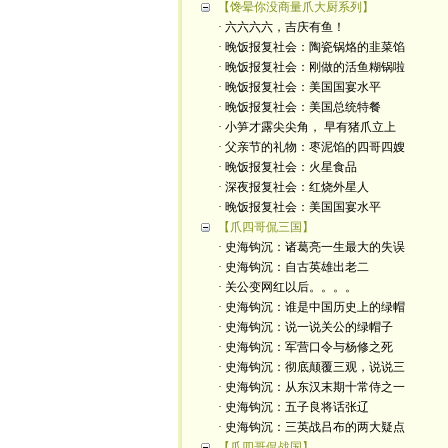
【馋晕你没商量爪大厨系列】
· 六六六六，吉庆有鱼！
· 晚饭报复社会：陶瓷锅烙的韭菜馅
· 晚饭报复社会：刚做的活鱼糊锅啦
· 晚饭报复社会：美国国宴水平
· 晚饭报复社会：美国总统特餐
· 小笋才露尖尖角， 早有猪爪立上
· 父亲节的礼物：枣泥馅的四哥四嫂
· 晚饭报复社会：火星食品
· 深夜报复社会：红烧外星人
· 晚饭报复社会：美国国宴水平
【爪四哥侃三国】
· 史海钩沉：诸葛亮一生最大的失误
· 史海钩沉：自古英雄出老二
· 关公变网红以后。。。。
· 史海钩沉：谁是中国历史上的绿帽
· 史海钩沉：说一说关公的绿帽子
· 史海钩沉：军营口令与杨修之死
· 史海钩沉：彻底颠覆三观，说说三
· 史海钩沉：从东汉末期十常侍之一
· 史海钩沉：五子良将话张辽
· 史海钩沉：三英战吕布的两大疑点
【爪四哥侃战国】