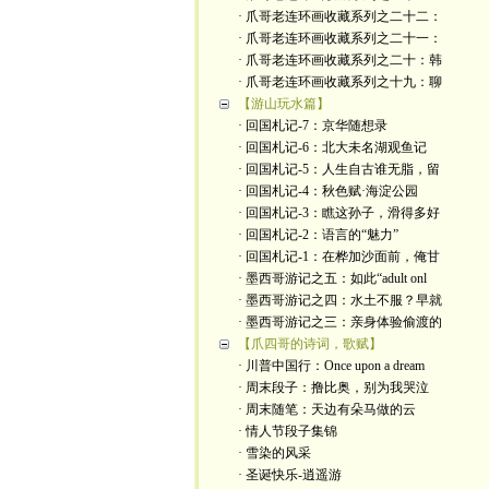
· 爪哥老连环画收藏系列之二十二：
· 爪哥老连环画收藏系列之二十一：
· 爪哥老连环画收藏系列之二十：韩
· 爪哥老连环画收藏系列之十九：聊
【游山玩水篇】
· 回国札记-7：京华随想录
· 回国札记-6：北大未名湖观鱼记
· 回国札记-5：人生自古谁无脂，留
· 回国札记-4：秋色赋·海淀公园
· 回国札记-3：瞧这孙子，滑得多好
· 回国札记-2：语言的“魅力”
· 回国札记-1：在桦加沙面前，俺甘
· 墨西哥游记之五：如此“adult onl
· 墨西哥游记之四：水土不服？早就
· 墨西哥游记之三：亲身体验偷渡的
【爪四哥的诗词，歌赋】
· 川普中国行：Once upon a dream
· 周末段子：撸比奥，别为我哭泣
· 周末随笔：天边有朵马做的云
· 情人节段子集锦
· 雪染的风采
· 圣诞快乐-逍遥游