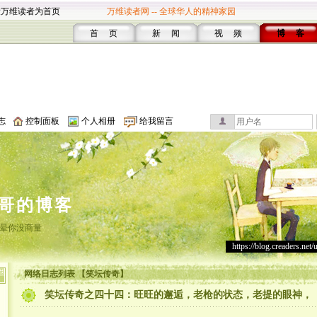
设万维读者为首页
万维读者网 -- 全球华人的精神家园
首 页
新 闻
视 频
博 客
志
控制面板
个人相册
给我留言
哥的博客
晕你没商量
https://blog.creaders.net/
网络日志列表 【笑坛传奇】
笑坛传奇之四十四：旺旺的邂逅，老枪的状态，老提的眼神，