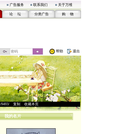
广告服务
联系我们
关于万维
论 坛
分类广告
购 物
帮助
退出
u/9493/
>
复制
>
收藏本页
我的名片