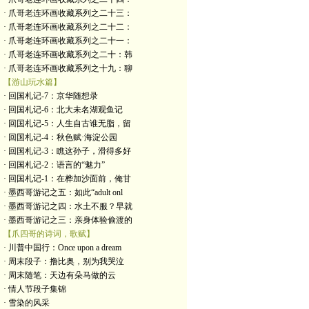
· 爪哥老连环画收藏系列之二十三：
· 爪哥老连环画收藏系列之二十二：
· 爪哥老连环画收藏系列之二十一：
· 爪哥老连环画收藏系列之二十：韩
· 爪哥老连环画收藏系列之十九：聊
【游山玩水篇】
· 回国札记-7：京华随想录
· 回国札记-6：北大未名湖观鱼记
· 回国札记-5：人生自古谁无脂，留
· 回国札记-4：秋色赋·海淀公园
· 回国札记-3：瞧这孙子，滑得多好
· 回国札记-2：语言的“魅力”
· 回国札记-1：在桦加沙面前，俺甘
· 墨西哥游记之五：如此“adult onl
· 墨西哥游记之四：水土不服？早就
· 墨西哥游记之三：亲身体验偷渡的
【爪四哥的诗词，歌赋】
· 川普中国行：Once upon a dream
· 周末段子：撸比奥，别为我哭泣
· 周末随笔：天边有朵马做的云
· 情人节段子集锦
· 雪染的风采