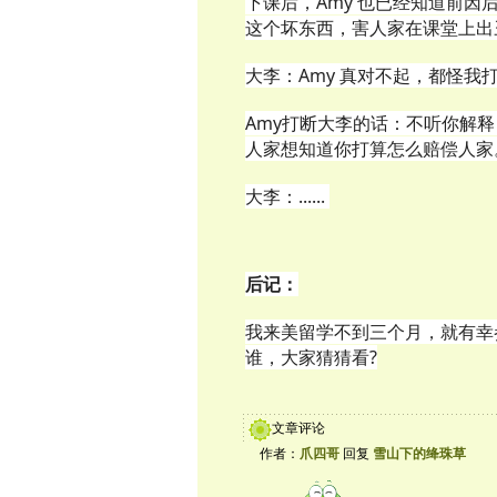
下课后，Amy 也已经知道前
这个坏东西，害人家在课堂上出
大李：Amy 真对不起，都怪我打
Amy打断大李的话：不听你解
人家想知道你打算怎么赔偿人家
大李：......
后记：
我来美留学不到三个月，就有幸
谁，大家猜猜看?
文章评论
作者：
爪四哥
回复
雪山下的绛珠草