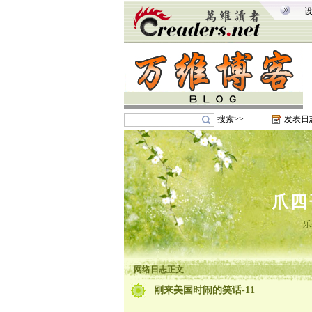
搜索>>
发表日
爪四
乐
网络日志正文
刚来美国时闹的笑话-11