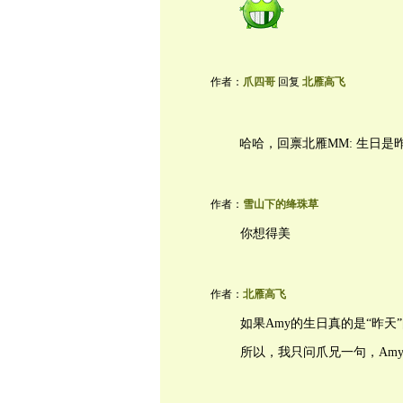
作者：
爪四哥
回复
北雁高飞
哈哈，回禀北雁MM: 生日是
作者：
雪山下的绛珠草
你想得美
作者：
北雁高飞
如果Amy的生日真的是“昨天”
所以，我只问爪兄一句，Am