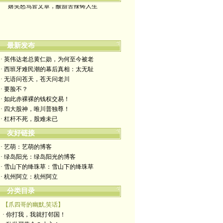
嬉笑怒骂皆文章，酸甜苦辣铸人生
最新发布
· 英伟达老总黄仁勋，为何至今被老
· 西班牙难民潮的幕后真相：太无耻
· 无语问苍天，苍天问老川
· 要脸不？
· 如此赤裸裸的钱权交易！
· 四大股神，唯川普独尊！
· 杠杆不死，股难未已
友好链接
· 艺萌：艺萌的博客
· 绿岛阳光：绿岛阳光的博客
· 雪山下的绛珠草：雪山下的绛珠草
· 杭州阿立：杭州阿立
分类目录
【爪四哥的幽默,笑话】
· 你打我，我就打邻国！