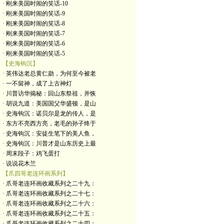
· 刚来美国时闹的笑话-10
· 刚来美国时闹的笑话-9
· 刚来美国时闹的笑话-8
· 刚来美国时闹的笑话-7
· 刚来美国时闹的笑话-6
· 刚来美国时闹的笑话-5
【史海钩沉】
· 英伟达老总黄仁勋，为何至今被老
· 一不留神，成了上古神灯
· 川普访华揭秘：回山东祭祖，并恢
· 胡说九道：美国国父华盛顿，是山
· 史海钩沉：诺贝尔是龙的传人，是
· 东方不亮西方亮，老毛的孙子终于
· 史海钩沉：安徒生笔下的美人鱼，
· 史海钩沉：川普才是山东历史上最
· 周末段子：鸡飞蛋打
· 说说花木兰
【爪四哥老连环画系列】
· 爪哥老连环画收藏系列之二十九：
· 爪哥老连环画收藏系列之二十七：
· 爪哥老连环画收藏系列之二十六：
· 爪哥老连环画收藏系列之二十五：
· 爪哥老连环画收藏系列之二十四：