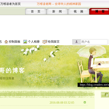
设万维读者为首页
万维读者网 -- 全球华人的精神家园
首 页
新 闻
视 频
博 客
志
控制面板
个人相册
给我留言
哥的博客
晕你没商量
https://blog.creaders.net/
2016-08-08 03:32:05