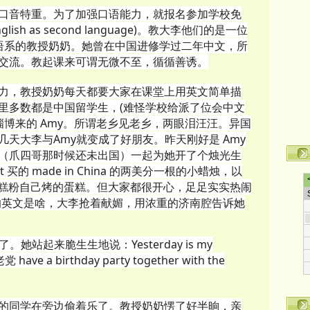
口音特重。为了加强口语能力，就报名参加学校免
ish as second language)。教大李他们的是一位
at 的英语系的教授奶奶。她曾在中国进修学过二年中文，所
交流。教起课来可谓无微不至，循循善诱。
力，教授奶奶每天都要大家在课堂上用英文简单描
里多数都是中国留学生，(难怪学校给派了位会中文
淄博来的 Amy。所谓老乡见老乡，两眼泪汪汪。异国
几天大李与Amy就变成了好朋友。
昨天刚好是 Amy
（爪四哥那时候还未出国）一起为她开了个烛光生
t 买的 made in China 的两美分一根的小蜡烛，以
 两袋的蛋糕粉自己烤的蛋糕。但大家都很开心，足足实实热闹
烛的英文是啥，大李抢着献媚，用浓重的济南腔告诉她
她站起来脆生生地说：Yesterday is my
ave a birthday party together with the
的同学在旁边偷着乐了。教授奶奶愣了好半晌，亲