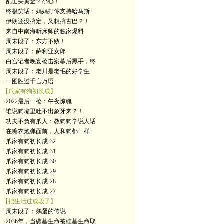
· 乱世买黄金？小心！
· 终极笑话：妈妈打你支持哈马斯
· 伊朗还没搞定，又想搞古巴？！
· 来自中南海听床师的独家爆料
· 周末段子：东方不败！
· 周末段子：萨利亚女郎
· 白宫记者晚宴枪击案幕后黑手，终
· 周末段子：老川是老毛的好学生
· 一图胜过千言万语
【爪家有狗初长成】
· 2022最后一枪：午夜惊魂
· 谁说狗嘴里吐不出象牙来？！
· 功夫不负有爪人：教狗狗学说人话
· 在糖衣炮弹面前，人和狗都一样
· 爪家有狗初长成-32
· 爪家有狗初长成-31
· 爪家有狗初长成-30
· 爪家有狗初长成-29
· 爪家有狗初长成-28
· 爪家有狗初长成-27
【把生活过成段子】
· 周末段子：鹅蛋的传说
· 2036年，当碳基生命被硅基生命取