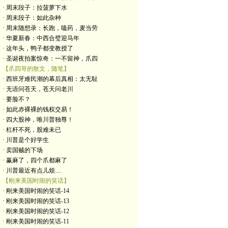
· 周末段子：拉菠萝下水
· 周末段子：如此杂种
· 周末随想录：长跑，嗑药，麦当劳
· 华夏新春：中西合璧迎马年
· 这年头，鸭子都变教授了
· 圣诞夜拍案惊奇：一不留神，爪四
【爪四哥的散文，随笔】
· 西班牙难民潮的幕后真相：太无耻
· 无语问苍天，苍天问老川
· 要脸不？
· 如此赤裸裸的钱权交易！
· 四大股神，唯川普独尊！
· 杠杆不死，股难未已
· 川普是个好学生
· 卖国贼的下场
· 赢麻了，四个爪都麻了
· 川普最近有点儿烦....
【刚来美国时闹的笑话】
· 刚来美国时闹的笑话-14
· 刚来美国时闹的笑话-13
· 刚来美国时闹的笑话-12
· 刚来美国时闹的笑话-11