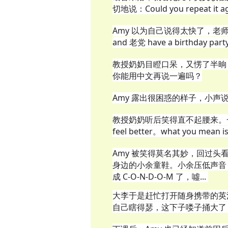
切地说：Could you repeat it a
Amy 以为自己说得太快了，老师
and 老党 have a birthday part
教授奶奶目瞪口呆，又愣了半晌
你能用中文再说一遍吗？
Amy 露出很困惑的样子，小声
教授奶奶听后笑得直不起腰来。一边捂
feel better。what you mean 
Amy 被笑得莫名其妙，回过
身边的小余童鞋。小余压低声音
成 C-O-N-D-O-M 了，噓...
大李于是赶忙打开随身携带的英汉
自己瞎得瑟，这下子喽子捅大了