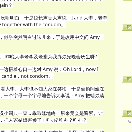
gain？
没听明白。于是拉长声音大声说：I and 大李，老李
y together with the condom。
，似乎突然明白过味儿来，于是改用中文问 Amy：
说：昨晚大李老李及老党为我办烛光晚会庆生呀?
着心口一边对 Amy 说：Oh Lord，now I
is candle，not condom。
头看看大李。大李也不知大家在笑啥，于是偷偷问坐在
，一个字母一个字母地告诉大李说：Amy 把蜡烛读
小词典一查... 乖乖隆地咚！原来竟会是酱紫。让
，把人家姑娘害惨了！咋办? 咋办？咋办？