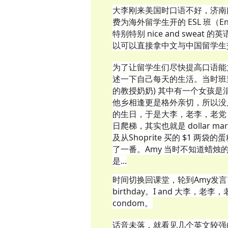
大李刚来美国时口语不好，济南
费为海外留学生开的 ESL 班（Engl
特别特别 nice and swe
以可以直接拿中文与中国留学生
为了让留学生们尽快提高口语能
述一下自己每天的生活。当时班
的教授奶奶) 其中有一个女孩是
他乡相逢更是格外亲切，所以没
的生日，于是大李，老李，老党
日爬梯，其实也就是 dollar mar
及从Shoprite 买的 $1
了一番。Amy 当时不知道蜡
是...
时间切换回课堂，轮到Amy发言了。
birthday。I and 大李，老李，老党 h
condom。
话音未落，就看见几个英文较强