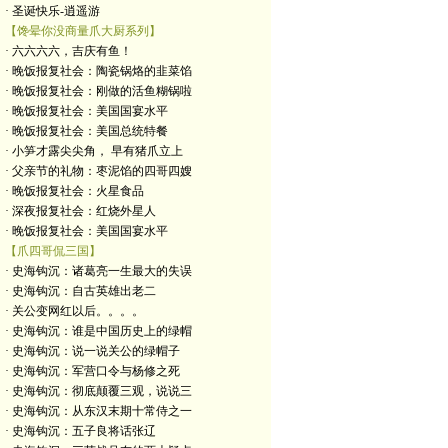
· 圣诞快乐-逍遥游
【馋晕你没商量爪大厨系列】
· 六六六六，吉庆有鱼！
· 晚饭报复社会：陶瓷锅烙的韭菜馅
· 晚饭报复社会：刚做的活鱼糊锅啦
· 晚饭报复社会：美国国宴水平
· 晚饭报复社会：美国总统特餐
· 小笋才露尖尖角， 早有猪爪立上
· 父亲节的礼物：枣泥馅的四哥四嫂
· 晚饭报复社会：火星食品
· 深夜报复社会：红烧外星人
· 晚饭报复社会：美国国宴水平
【爪四哥侃三国】
· 史海钩沉：诸葛亮一生最大的失误
· 史海钩沉：自古英雄出老二
· 关公变网红以后。。。。
· 史海钩沉：谁是中国历史上的绿帽
· 史海钩沉：说一说关公的绿帽子
· 史海钩沉：军营口令与杨修之死
· 史海钩沉：彻底颠覆三观，说说三
· 史海钩沉：从东汉末期十常侍之一
· 史海钩沉：五子良将话张辽