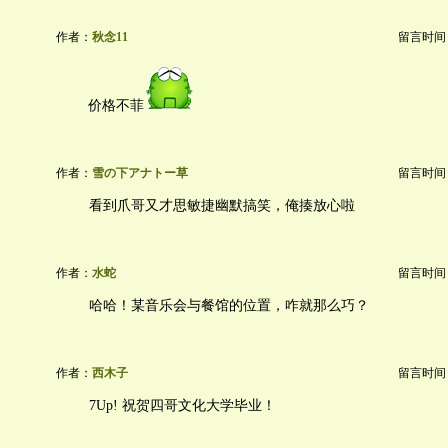
作者：
秋念11
留言时间：20
价格不菲
作者：
雪の下アナトー草
留言时间：20
看到爪哥又才思敏捷幽默搞笑，俺揍放心啦
作者：
水蛇
留言时间：20
哈哈！某音乐会与餐馆的位置，咋就那么巧？
作者：
西木子
留言时间：20
7Up! 祝贺四哥文化大学毕业！