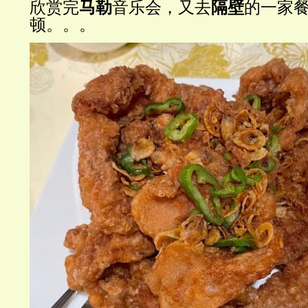
欣赏完
马勒
音乐会，又去
隔壁
的一家
顿。。。