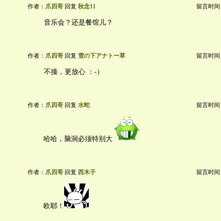
作者：
爪四哥
回复
秋念11
留言时间：20
音乐会？还是餐馆儿？
作者：
爪四哥
回复
雪の下アナトー草
留言时间：20
不揍，更放心 ：-）
作者：
爪四哥
回复
水蛇
留言时间：20
哈哈，脑洞必须特别大
作者：
爪四哥
回复
西木子
留言时间：20
欧耶！