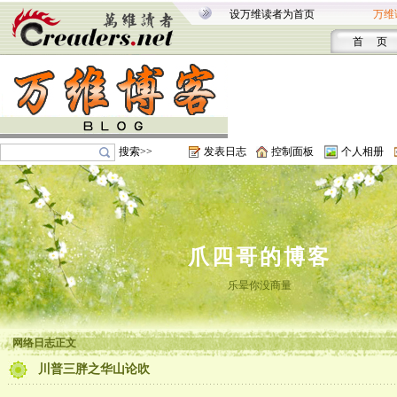
设万维读者为首页
万维
首 页
搜索>>
发表日志
控制面板
个人相册
爪四哥的博客
乐晕你没商量
网络日志正文
川普三胖之华山论吹