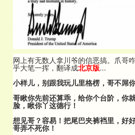
网上有无数人拿川爷的信恶搞。爪哥
乎大笔一挥，翻译成
北京版
...
小样儿，别跟我玩儿里格楞，哥不屌
哥瞅你先前还算乖，给你个台阶，你
脸，瞅你丫这德行！
想见哥？容易！把尾巴夹裤裆里，好
哥弄不死你！