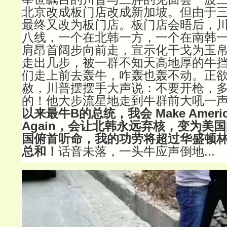
北京改成板门店改成新加坡。但由于
最终又改为板门店。板门店会晤后，
八线，一个在北韩一方，一个在南韩
肩昂首阔步向前走，宣示化干戈为玉
走出几步，被一群不知天高地厚的牛
们走上前去轰牛，咋轰也轰不动。正
赦，川普摆摆手大声说：不要开枪，
的！他大步流星地走到牛群前大吼一
以来最牛B的总统，我会 Make America
Again，会让北韩永远弃核，变为美
国俯首听命，我的功劳将超过华盛顿
总和！
话音未落，一头牛应声倒地...