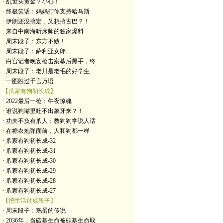
· 乱世买黄金？小心！
· 终极笑话：妈妈打你支持哈马斯
· 伊朗还没搞定，又想搞古巴？！
· 来自中南海听床师的独家爆料
· 周末段子：东方不败！
· 周末段子：萨利亚女郎
· 白宫记者晚宴枪击案幕后黑手，终
· 周末段子：老川是老毛的好学生
· 一图胜过千言万语
【爪家有狗初长成】
· 2022最后一枪：午夜惊魂
· 谁说狗嘴里吐不出象牙来？！
· 功夫不负有爪人：教狗狗学说人话
· 在糖衣炮弹面前，人和狗都一样
· 爪家有狗初长成-32
· 爪家有狗初长成-31
· 爪家有狗初长成-30
· 爪家有狗初长成-29
· 爪家有狗初长成-28
· 爪家有狗初长成-27
【把生活过成段子】
· 周末段子：鹅蛋的传说
· 2036年，当碳基生命被硅基生命取