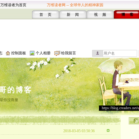
设万维读者为首页
万维读者网 -- 全球华人的精神家园
首 页
新 闻
视 频
博 客
志
控制面板
个人相册
给我留言
哥的博客
晕你没商量
https://blog.creaders.net/
2018-03-05 03:50:36