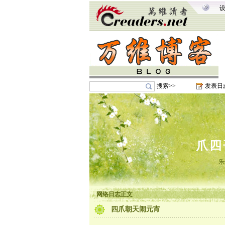
搜索>>
发表日
爪四
乐
网络日志正文
四爪朝天闹元宵