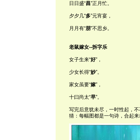
日日盛“
昌
”正月忙。
夕夕几“
多
”元宵宴，
月月有“
朋
”不思乡。
老鼠嫁女--拆字乐
女子生来“
好
”，
少女长得“
妙
”。
家女虽要“
嫁
”，
十曰尚太“
早
”。
写完后意犹未尽，一时性起，不
猜：每幅图都是一句诗，合起来