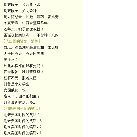
· 周末段子：拉菠萝下水
· 周末段子：如此杂种
· 周末随想录：长跑，嗑药，麦当劳
· 华夏新春：中西合璧迎马年
· 这年头，鸭子都变教授了
· 圣诞夜拍案惊奇：一不留神，爪四
【爪四哥的散文，随笔】
· 西班牙难民潮的幕后真相：太无耻
· 无语问苍天，苍天问老川
· 要脸不？
· 如此赤裸裸的钱权交易！
· 四大股神，唯川普独尊！
· 杠杆不死，股难未已
· 川普是个好学生
· 卖国贼的下场
· 赢麻了，四个爪都麻了
· 川普最近有点儿烦....
【刚来美国时闹的笑话】
· 刚来美国时闹的笑话-14
· 刚来美国时闹的笑话-13
· 刚来美国时闹的笑话-12
· 刚来美国时闹的笑话-11