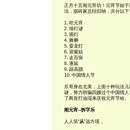
正月十五闹元宵叻！元宵节始于
法，据砖家总结归纳，共分以下
1. 吃元宵
2. 猜灯谜
3. 观灯
4. 舞狮
5. 耍龙灯
6. 迎紫姑
7. 走百病
8. 逐鼠
9. 踩高跷
10. 中国情人节
爪哥身在北美，上面十种玩法儿
谜，努力哄骗四嫂过个中国情人
了两首打油湿来庆祝元宵节哈。
闹元宵--拆字乐
人人笑“
从
”远方现，