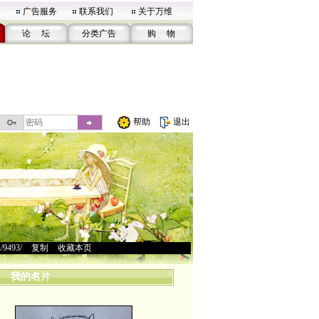
广告服务
联系我们
关于万维
论 坛
分类广告
购 物
帮助
退出
u/9493/
>
复制
>
收藏本页
我的名片