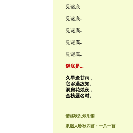
见谜底..
见谜底..
见谜底..
见谜底..
见谜底..
谜底是...
久旱逢甘雨，
它乡遇故知。
洞房花烛夜，
金榜题名时。
情丝吹乱烛泪悄
爪湿人咏秋四首：一爪一首