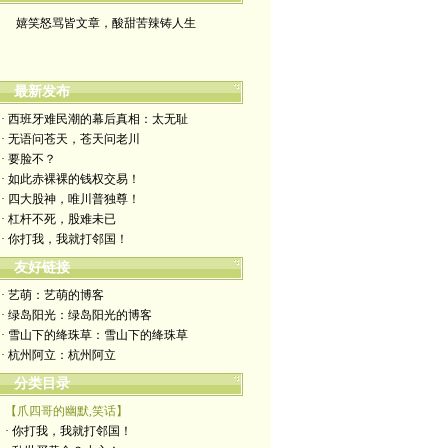
嬉笑怒骂皆文章，酸甜苦辣铸人生
最新发布
· 西班牙难民潮的幕后真相：太无耻
· 无语问苍天，苍天问老川
· 要脸不？
· 如此赤裸裸的钱权交易！
· 四大股神，唯川普独尊！
· 杠杆不死，股难未已
· 你打我，我就打邻国！
友好链接
· 艺萌：艺萌的博客
· 绿岛阳光：绿岛阳光的博客
· 雪山下的绛珠草：雪山下的绛珠草
· 杭州阿立：杭州阿立
分类目录
【爪四哥的幽默,笑话】
· 你打我，我就打邻国！