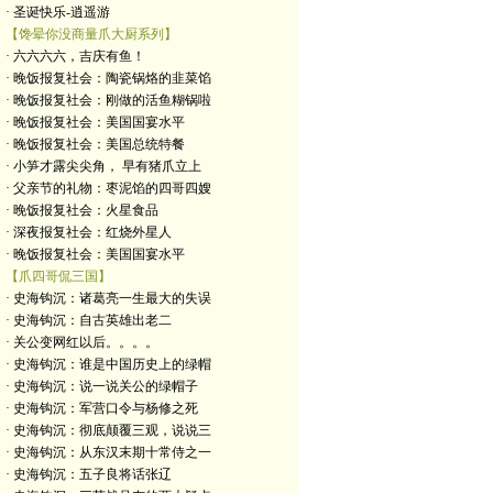
· 圣诞快乐-逍遥游
【馋晕你没商量爪大厨系列】
· 六六六六，吉庆有鱼！
· 晚饭报复社会：陶瓷锅烙的韭菜馅
· 晚饭报复社会：刚做的活鱼糊锅啦
· 晚饭报复社会：美国国宴水平
· 晚饭报复社会：美国总统特餐
· 小笋才露尖尖角， 早有猪爪立上
· 父亲节的礼物：枣泥馅的四哥四嫂
· 晚饭报复社会：火星食品
· 深夜报复社会：红烧外星人
· 晚饭报复社会：美国国宴水平
【爪四哥侃三国】
· 史海钩沉：诸葛亮一生最大的失误
· 史海钩沉：自古英雄出老二
· 关公变网红以后。。。。
· 史海钩沉：谁是中国历史上的绿帽
· 史海钩沉：说一说关公的绿帽子
· 史海钩沉：军营口令与杨修之死
· 史海钩沉：彻底颠覆三观，说说三
· 史海钩沉：从东汉末期十常侍之一
· 史海钩沉：五子良将话张辽