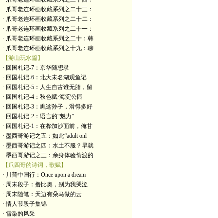
· 爪哥老连环画收藏系列之二十三：
· 爪哥老连环画收藏系列之二十二：
· 爪哥老连环画收藏系列之二十一：
· 爪哥老连环画收藏系列之二十：韩
· 爪哥老连环画收藏系列之十九：聊
【游山玩水篇】
· 回国札记-7：京华随想录
· 回国札记-6：北大未名湖观鱼记
· 回国札记-5：人生自古谁无脂，留
· 回国札记-4：秋色赋·海淀公园
· 回国札记-3：瞧这孙子，滑得多好
· 回国札记-2：语言的“魅力”
· 回国札记-1：在桦加沙面前，俺甘
· 墨西哥游记之五：如此“adult onl
· 墨西哥游记之四：水土不服？早就
· 墨西哥游记之三：亲身体验偷渡的
【爪四哥的诗词，歌赋】
· 川普中国行：Once upon a dream
· 周末段子：撸比奥，别为我哭泣
· 周末随笔：天边有朵马做的云
· 情人节段子集锦
· 雪染的风采