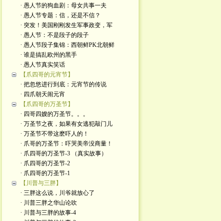
· 愚人节的狗血剧：母女共事一夫
· 愚人节专题：信，还是不信？
· 突发！美国刚刚发生军事政变，军
· 愚人节：不是段子的段子
· 愚人节段子集锦：西朝鲜PK北朝鲜
· 谁是搞乱欧州的黑手
· 愚人节真实笑话
【爪四哥的元宵节】
· 把忽悠进行到底：元宵节的传说
· 四爪朝天闹元宵
【爪四哥的万圣节】
· 四哥四嫂的万圣节。。。
· 万圣节之夜，如果有女逃犯敲门儿
· 万圣节不带这麽吓人的！
· 爪哥的万圣节：吓哭美帝没商量！
· 爪四哥的万圣节-3 （真实故事）
· 爪四哥的万圣节-2
· 爪四哥的万圣节-1
【川普与三胖】
· 三胖这么说，川爷就放心了
· 川普三胖之华山论吹
· 川普与三胖的故事-4