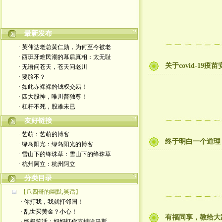
最新发布
嬉笑怒骂皆文章，酸甜苦辣铸人生
· 英伟达老总黄仁勋，为何至今被老
· 西班牙难民潮的幕后真相：太无耻
关于covid-1
· 无语问苍天，苍天问老川
· 要脸不？
· 如此赤裸裸的钱权交易！
· 四大股神，唯川普独尊！
· 杠杆不死，股难未已
友好链接
· 艺萌：艺萌的博客
终于明白一个道理
· 绿岛阳光：绿岛阳光的博客
· 雪山下的绛珠草：雪山下的绛珠草
· 杭州阿立：杭州阿立
分类目录
【爪四哥的幽默,笑话】
· 你打我，我就打邻国！
· 乱世买黄金？小心！
有福同享，教给大
· 终极笑话：妈妈打你支持哈马斯