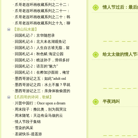
· 爪哥老连环画收藏系列之二十二：
情人节过后：最后
· 爪哥老连环画收藏系列之二十一：
· 爪哥老连环画收藏系列之二十：韩
· 爪哥老连环画收藏系列之十九：聊
【游山玩水篇】
· 回国札记-7：京华随想录
· 回国札记-6：北大未名湖观鱼记
· 回国札记-5：人生自古谁无脂，留
· 回国札记-4：秋色赋·海淀公园
给太太做的情人节
· 回国札记-3：瞧这孙子，滑得多好
· 回国札记-2：语言的“魅力”
· 回国札记-1：在桦加沙面前，俺甘
· 墨西哥游记之五：如此“adult onl
· 墨西哥游记之四：水土不服？早就
· 墨西哥游记之三：亲身体验偷渡的
【爪四哥的诗词，歌赋】
半夜鸡叫
· 川普中国行：Once upon a dream
· 周末段子：撸比奥，别为我哭泣
· 周末随笔：天边有朵马做的云
· 情人节段子集锦
· 雪染的风采
· 圣诞快乐-逍遥游