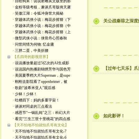
· 目瞪狗呆：说说射雕英文版里的那
· 金粉等级考核，兼谈爪哥版倚天屠
· 笑傲江湖：令狐冲身世大揭秘
· 穿越体武侠小说：梅花步摇簪（下
关公战秦琼之深度
· 穿越体武侠小说：梅花步摇簪（中
· 穿越体武侠小说：梅花步摇簪（上
· 微型武侠小说：侠骨丹心照春秋
· 问世间情为何物: 忆金庸
· 三胖二蛋，中美折腰
【爪四哥的影视世界】
· 说说播放量超过5亿次的AI生成影
【过年七天乐】爪
· 说说国内热播剧锦绣芳华与国色芳
· 美国夏季档大片Superman，是supe
· 刚刚去影院看了oppenheimer，被
· 歌剧“波希米亚人”观后感
· 少林！少林！
· 吐槽四下：妈的多重宇宙！
· 谈谈对同桌的三点看法
· 感恩节“一锅乱炖”之三：科幻大片
如此影评！
· 看完“三生三世十里桃花”的四点感
【天不怕地不怕就怕爪哥有文化】
· 天不怕地不怕就怕爪哥有文化-7
· 天不怕地不怕就怕爪哥有文化-6