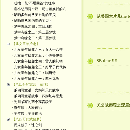
· 吐槽一段“不堪回首”的往事
· 发小想用两个汉，明古董换我的八
· 晒晒多年前从美东淘的宝贝
从美国大片儿the b
· 晒晒俺从国内淘的宝贝-4
· 梦中奇缘之四：重归现世
· 梦中奇缘之三：第三层梦境
· 梦中奇缘之二：第二层梦境
【儿女童年拾趣】
· 儿女童年拾趣之六：女大十八变
· 儿女童年拾趣之五：小克鲁伊夫
SB time !!!!
· 儿女童年拾趣之四：雷人的礼物
· 儿女童年拾趣之三：好果子代代传
· 儿女童年拾趣之二：唱唐诗
· 儿女童年拾趣之一：辈分无敌
【爪四哥的寓言，童话】
· 爪四哥童话：女娲补天的故事
· 爪四哥童话故事：四脚蛇与恐龙
· 为川爷写的两个寓言段子
关公战秦琼之深度
· 猴年颂：人猴传说
· 羊年祭：羊狼传说
【爪四哥的武侠梦】
· 周末段子：诛心剑