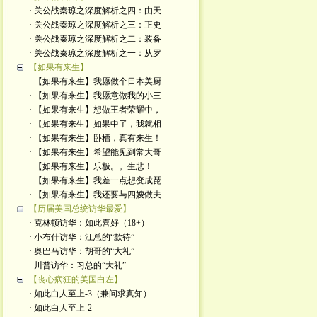
· 关公战秦琼之深度解析之四：由天
· 关公战秦琼之深度解析之三：正史
· 关公战秦琼之深度解析之二：装备
· 关公战秦琼之深度解析之一：从罗
【如果有来生】
· 【如果有来生】我愿做个日本美厨
· 【如果有来生】我愿意做我的小三
· 【如果有来生】想做王者荣耀中，
· 【如果有来生】如果中了，我就相
· 【如果有来生】卧槽，真有来生！
· 【如果有来生】希望能见到常大哥
· 【如果有来生】乐极。。生悲！
· 【如果有来生】我差一点想变成琵
· 【如果有来生】我还要与四嫂做夫
【历届美国总统访华最爱】
· 克林顿访华：如此喜好（18+）
· 小布什访华：江总的“款待”
· 奥巴马访华：胡哥的“大礼”
· 川普访华：习总的“大礼”
【丧心病狂的美国白左】
· 如此白人至上-3（兼问求真知）
· 如此白人至上-2