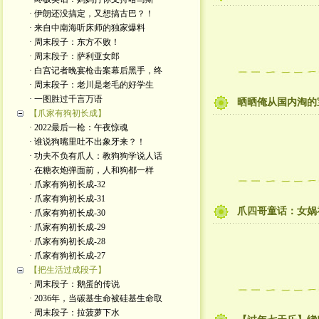
· 伊朗还没搞定，又想搞古巴？！
· 来自中南海听床师的独家爆料
· 周末段子：东方不败！
· 周末段子：萨利亚女郎
· 白宫记者晚宴枪击案幕后黑手，终
· 周末段子：老川是老毛的好学生
· 一图胜过千言万语
晒晒俺从国内淘的宝
【爪家有狗初长成】
· 2022最后一枪：午夜惊魂
· 谁说狗嘴里吐不出象牙来？！
· 功夫不负有爪人：教狗狗学说人话
· 在糖衣炮弹面前，人和狗都一样
· 爪家有狗初长成-32
· 爪家有狗初长成-31
爪四哥童话：女娲
· 爪家有狗初长成-30
· 爪家有狗初长成-29
· 爪家有狗初长成-28
· 爪家有狗初长成-27
【把生活过成段子】
· 周末段子：鹅蛋的传说
· 2036年，当碳基生命被硅基生命取
· 周末段子：拉菠萝下水