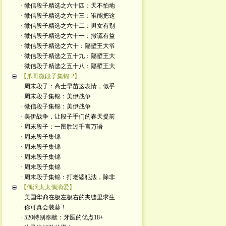
· 微信段子精选之六十四：天不怕地
· 微信段子精选之六十三：谁能把这
· 微信段子精选之六十二：男女有别
· 微信段子精选之六十一：撒谎有益
· 微信段子精选之六十：隔壁王大爷
· 微信段子精选之五十九：隔壁王大
· 微信段子精选之五十八：隔壁王大
【爪哥微段子集锦-2】
· 周末段子：高士早苗这表情，似乎
· 周末段子集锦：美伊战争
· 微信段子集锦：美伊战争
· 美伊战争，让段子手们的春天提前
· 周末段子：一图胜过千言万语
· 周末段子集锦
· 周末段子集锦
· 周末段子集锦
· 周末段子集锦
· 周末段子集锦：打老婆犯法，除非
【偶滴太太偶滴爱】
· 美国华裔在极左极右的夹缝里求生
· 你可真会装蒜！
· 520特别奉献：牙医的优点18+