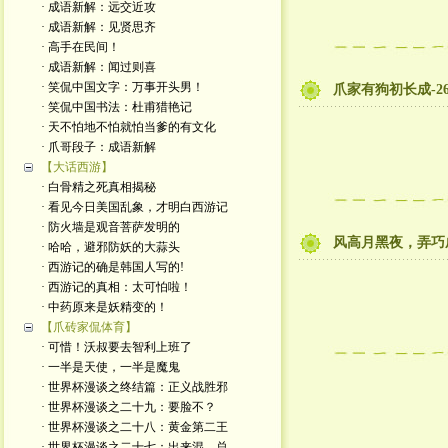
· 成语新解：远交近攻
· 成语新解：见贤思齐
· 高手在民间！
· 成语新解：闻过则喜
· 笑侃中国文字：万事开头男！
爪家有狗初长成-2
· 笑侃中国书法：杜甫猎艳记
· 天不怕地不怕就怕当爹的有文化
· 爪哥段子：成语新解
【大话西游】
· 白骨精之死真相揭秘
· 看见今日美国乱象，才明白西游记
· 防火墙是观音菩萨发明的
风高月黑夜，弄巧
· 哈哈，避邪防妖的大蒜头
· 西游记的确是韩国人写的!
· 西游记的真相：太可怕啦！
· 中药原来是妖精变的！
【爪砖家侃体育】
· 可惜！沃叔要去智利上班了
· 一半是天使，一半是魔鬼
· 世界杯漫谈之终结篇：正义战胜邪
· 世界杯漫谈之二十九：要脸不？
· 世界杯漫谈之二十八：黄金第二王
· 世界杯漫谈之二十七：出来混，总