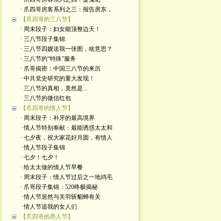
· 爪四哥房客系列之三：报告房东，
【爪四哥的三八节】
· 周末段子：妇女能顶整边天！
· 三八节段子集锦
· 三八节四嫂送我一张图，啥意思？
· 三八节的“特殊”服务
· 爪哥揭密：中国三八节的来历
· 中共党史研究的重大发现！
· 三八节的真相，竟然是...
· 三八节的微信红包
【爪四哥的情人节】
· 周末段子：补牙的最高境界
· 情人节特别奉献：最能诱惑太太和
· 七夕夜，祝大家花好月圆，有情人
· 情人节段子集锦
· 七夕！七夕！
· 给太太做的情人节早餐
· 周末段子：情人节过后之一地鸡毛
· 爪哥段子集锦：520终极揭秘
· 情人节居然与关羽斩貂蝉有关
· 情人节追我的女人们
【爪四哥的愚人节】