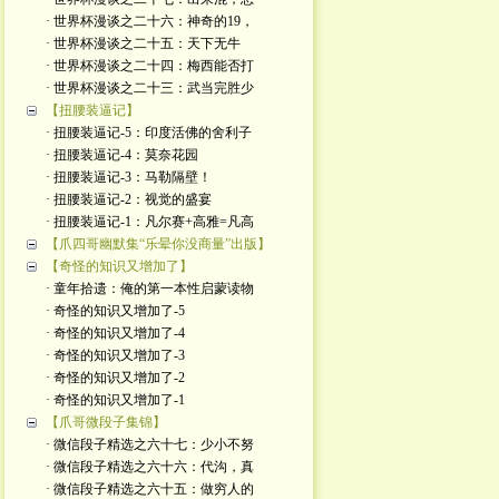
· 世界杯漫谈之二十六：神奇的19，
· 世界杯漫谈之二十五：天下无牛
· 世界杯漫谈之二十四：梅西能否打
· 世界杯漫谈之二十三：武当完胜少
【扭腰装逼记】
· 扭腰装逼记-5：印度活佛的舍利子
· 扭腰装逼记-4：莫奈花园
· 扭腰装逼记-3：马勒隔壁！
· 扭腰装逼记-2：视觉的盛宴
· 扭腰装逼记-1：凡尔赛+高雅=凡高
【爪四哥幽默集“乐晕你没商量”出版】
【奇怪的知识又增加了】
· 童年拾遗：俺的第一本性启蒙读物
· 奇怪的知识又增加了-5
· 奇怪的知识又增加了-4
· 奇怪的知识又增加了-3
· 奇怪的知识又增加了-2
· 奇怪的知识又增加了-1
【爪哥微段子集锦】
· 微信段子精选之六十七：少小不努
· 微信段子精选之六十六：代沟，真
· 微信段子精选之六十五：做穷人的