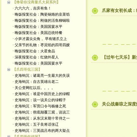
【馋晕你没商量爪大厨系列】
· 六六六六，吉庆有鱼！
爪家有女初长成：
· 晚饭报复社会：陶瓷锅烙的韭菜馅
· 晚饭报复社会：刚做的活鱼糊锅啦
· 晚饭报复社会：美国国宴水平
· 晚饭报复社会：美国总统特餐
· 小笋才露尖尖角， 早有猪爪立上
· 父亲节的礼物：枣泥馅的四哥四嫂
· 晚饭报复社会：火星食品
· 深夜报复社会：红烧外星人
【过年七天乐】新
· 晚饭报复社会：美国国宴水平
【爪四哥侃三国】
· 史海钩沉：诸葛亮一生最大的失误
· 史海钩沉：自古英雄出老二
· 关公变网红以后。。。。
· 史海钩沉：谁是中国历史上的绿帽
· 史海钩沉：说一说关公的绿帽子
关公战秦琼之深度
· 史海钩沉：军营口令与杨修之死
· 史海钩沉：彻底颠覆三观，说说三
· 史海钩沉：从东汉末期十常侍之一
· 史海钩沉：五子良将话张辽
· 史海钩沉：三英战吕布的两大疑点
【爪四哥侃战国】