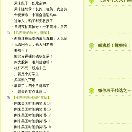
【过年七天乐】绕
· 周末段子：如此杂种
· 周末随想录：长跑，嗑药，麦当劳
· 华夏新春：中西合璧迎马年
· 这年头，鸭子都变教授了
· 圣诞夜拍案惊奇：一不留神，爪四
【爪四哥的散文，随笔】
· 西班牙难民潮的幕后真相：太无耻
· 无语问苍天，苍天问老川
螺狮粉！螺狮粉！
· 要脸不？
· 如此赤裸裸的钱权交易！
· 四大股神，唯川普独尊！
· 杠杆不死，股难未已
· 川普是个好学生
· 卖国贼的下场
· 赢麻了，四个爪都麻了
微信段子精选之三
· 川普最近有点儿烦....
【刚来美国时闹的笑话】
· 刚来美国时闹的笑话-14
· 刚来美国时闹的笑话-13
· 刚来美国时闹的笑话-12
· 刚来美国时闹的笑话-11
· 刚来美国时闹的笑话-10