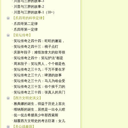
· 川普与三胖的故事-3
· 川普与三胖的故事-2
· 川普与三胖的故事-1（18+）
【爪四哥的科学定律】
· 爪四哥第二定律
· 爪四哥第一定律
【笑坛传奇】
· 笑坛传奇之四十四：旺旺的邂逅，
· 笑坛传奇之四十三：桃子点灯
· 庆新年段子：难怪加拿大的欲哥很
· 笑坛传奇之四十：笑坛护法“都是
· 周末段子：笑坛男人，个个都是色
· 笑坛传奇之三十九：千万不要在牙
· 笑坛传奇之三十八：啤酒的故事
· 笑坛传奇之三十六：马儿为啥会受
· 笑坛传奇之三十五：你个挨千刀的
· 笑坛传奇之三十四：张真人的关门
【西方文明史演义】
· 雅典娜的诞生，得益于历史上首次
· 维纳斯的诞生，居然是一出令人瞠
· 侃一侃古希腊美少年那西索斯
· 颠覆西方文明史的考古巨著：女儿
【关公战秦琼】