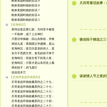
· 刚来美国时闹的笑话-9
爪四哥童话故事：
· 刚来美国时闹的笑话-8
· 刚来美国时闹的笑话-7
· 刚来美国时闹的笑话-6
· 刚来美国时闹的笑话-5
【史海钩沉】
· 英伟达老总黄仁勋，为何至今被老
· 一不留神，成了上古神灯
· 川普访华揭秘：回山东祭祖，并恢
微信段子精选之三
· 胡说九道：美国国父华盛顿，是山
· 史海钩沉：诺贝尔是龙的传人，是
· 东方不亮西方亮，老毛的孙子终于
· 史海钩沉：安徒生笔下的美人鱼，
· 史海钩沉：川普才是山东历史上最
· 周末段子：鸡飞蛋打
· 说说花木兰
谈谈情人节之夜的预热
【爪四哥老连环画系列】
· 爪哥老连环画收藏系列之二十九：
· 爪哥老连环画收藏系列之二十七：
· 爪哥老连环画收藏系列之二十六：
· 爪哥老连环画收藏系列之二十五：
· 爪哥老连环画收藏系列之二十四：
· 爪哥老连环画收藏系列之二十三：