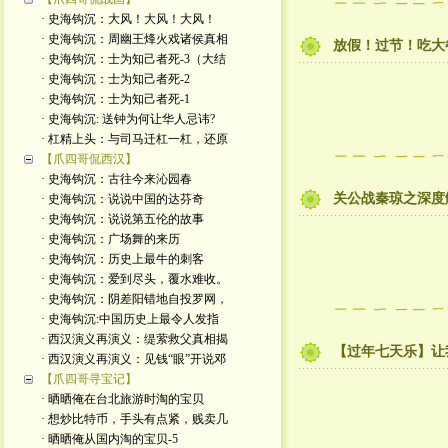
· 史海钩沉：大风！大风！大风！
· 史海钩沉：周幽王烽火戏诸侯真相
放假！过节！吃大
· 史海钩沉：士为知己者死-3（大结
· 史海钩沉：士为知己者死-2
· 史海钩沉：士为知己者死-1
· 史海钩沉: 送钟为何让华人忌讳?
· 杠精上头：与司马迁杠一杠，还原
【爪四哥侃西汉】
· 史海钩沉：古往今来沁园春
关公战秦琼之深度
· 史海钩沉：说说中国的达芬奇
· 史海钩沉：说说第五伦的故事
· 史海钩沉：广场舞的来历
· 史海钩沉：历史上最牛的刺客
· 史海钩沉：爱到尽头，覆水难收。
· 史海钩沉：阴差阳错地自投罗网，
· 史海钩沉:中国历史上最令人发指
· 西汉演义再演义：缇萦救父真相揭
【过年七天乐】让
· 西汉演义再演义：见钱“眼”开说邓
【爪四哥寻宝记】
· 晒晒俺在台北旅游时淘的宝贝
· 想炒比特币，手头有点紧，贱卖几
· 晒晒俺从国内淘的宝贝-5