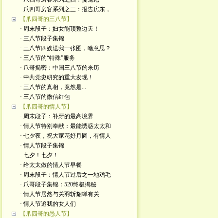
· 爪四哥房客系列之三：报告房东，
【爪四哥的三八节】
· 周末段子：妇女能顶整边天！
· 三八节段子集锦
· 三八节四嫂送我一张图，啥意思？
· 三八节的“特殊”服务
· 爪哥揭密：中国三八节的来历
· 中共党史研究的重大发现！
· 三八节的真相，竟然是...
· 三八节的微信红包
【爪四哥的情人节】
· 周末段子：补牙的最高境界
· 情人节特别奉献：最能诱惑太太和
· 七夕夜，祝大家花好月圆，有情人
· 情人节段子集锦
· 七夕！七夕！
· 给太太做的情人节早餐
· 周末段子：情人节过后之一地鸡毛
· 爪哥段子集锦：520终极揭秘
· 情人节居然与关羽斩貂蝉有关
· 情人节追我的女人们
【爪四哥的愚人节】