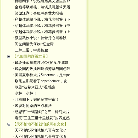
· 目瞪狗呆：说说射雕英文版里的那
· 金粉等级考核，兼谈爪哥版倚天屠
· 笑傲江湖：令狐冲身世大揭秘
· 穿越体武侠小说：梅花步摇簪（下
· 穿越体武侠小说：梅花步摇簪（中
· 穿越体武侠小说：梅花步摇簪（上
· 微型武侠小说：侠骨丹心照春秋
· 问世间情为何物: 忆金庸
· 三胖二蛋，中美折腰
【爪四哥的影视世界】
· 说说播放量超过5亿次的AI生成影
· 说说国内热播剧锦绣芳华与国色芳
· 美国夏季档大片Superman，是supe
· 刚刚去影院看了oppenheimer，被
· 歌剧“波希米亚人”观后感
· 少林！少林！
· 吐槽四下：妈的多重宇宙！
· 谈谈对同桌的三点看法
· 感恩节“一锅乱炖”之三：科幻大片
· 看完“三生三世十里桃花”的四点感
【天不怕地不怕就怕爪哥有文化】
· 天不怕地不怕就怕爪哥有文化-7
· 天不怕地不怕就怕爪哥有文化-6