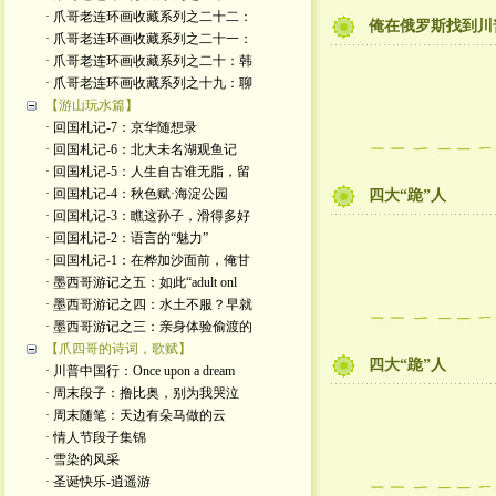
· 爪哥老连环画收藏系列之二十二：
俺在俄罗斯找到川
· 爪哥老连环画收藏系列之二十一：
· 爪哥老连环画收藏系列之二十：韩
· 爪哥老连环画收藏系列之十九：聊
【游山玩水篇】
· 回国札记-7：京华随想录
· 回国札记-6：北大未名湖观鱼记
· 回国札记-5：人生自古谁无脂，留
· 回国札记-4：秋色赋·海淀公园
四大“跪”人
· 回国札记-3：瞧这孙子，滑得多好
· 回国札记-2：语言的“魅力”
· 回国札记-1：在桦加沙面前，俺甘
· 墨西哥游记之五：如此“adult onl
· 墨西哥游记之四：水土不服？早就
· 墨西哥游记之三：亲身体验偷渡的
【爪四哥的诗词，歌赋】
四大“跪”人
· 川普中国行：Once upon a dream
· 周末段子：撸比奥，别为我哭泣
· 周末随笔：天边有朵马做的云
· 情人节段子集锦
· 雪染的风采
· 圣诞快乐-逍遥游