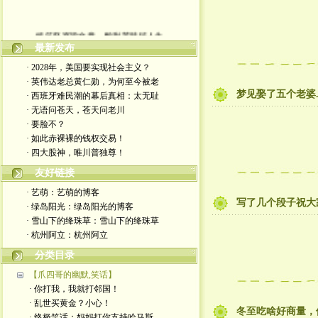
嬉笑怒骂皆文章，酸甜苦辣铸人生
最新发布
· 2028年，美国要实现社会主义？
· 英伟达老总黄仁勋，为何至今被老
梦见娶了五个老婆..
· 西班牙难民潮的幕后真相：太无耻
· 无语问苍天，苍天问老川
· 要脸不？
· 如此赤裸裸的钱权交易！
· 四大股神，唯川普独尊！
友好链接
· 艺萌：艺萌的博客
写了几个段子祝大
· 绿岛阳光：绿岛阳光的博客
· 雪山下的绛珠草：雪山下的绛珠草
· 杭州阿立：杭州阿立
分类目录
【爪四哥的幽默,笑话】
· 你打我，我就打邻国！
· 乱世买黄金？小心！
冬至吃啥好商量，
· 终极笑话：妈妈打你支持哈马斯