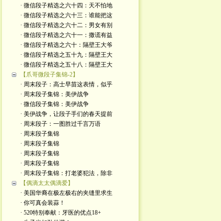
· 微信段子精选之六十四：天不怕地
· 微信段子精选之六十三：谁能把这
· 微信段子精选之六十二：男女有别
· 微信段子精选之六十一：撒谎有益
· 微信段子精选之六十：隔壁王大爷
· 微信段子精选之五十九：隔壁王大
· 微信段子精选之五十八：隔壁王大
【爪哥微段子集锦-2】
· 周末段子：高士早苗这表情，似乎
· 周末段子集锦：美伊战争
· 微信段子集锦：美伊战争
· 美伊战争，让段子手们的春天提前
· 周末段子：一图胜过千言万语
· 周末段子集锦
· 周末段子集锦
· 周末段子集锦
· 周末段子集锦
· 周末段子集锦：打老婆犯法，除非
【偶滴太太偶滴爱】
· 美国华裔在极左极右的夹缝里求生
· 你可真会装蒜！
· 520特别奉献：牙医的优点18+