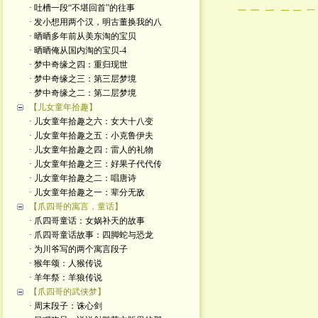
· 吐槽一段“不堪回首”的往事
· 发小想用两个汉，明古董换我的八
· 晒晒多年前从美东淘的宝贝
· 晒晒俺从国内淘的宝贝-4
· 梦中奇缘之四：重归现世
· 梦中奇缘之三：第三层梦境
· 梦中奇缘之二：第二层梦境
【儿女童年拾趣】
· 儿女童年拾趣之六：女大十八变
· 儿女童年拾趣之五：小克鲁伊夫
· 儿女童年拾趣之四：雷人的礼物
· 儿女童年拾趣之三：好果子代代传
· 儿女童年拾趣之二：唱唐诗
· 儿女童年拾趣之一：辈分无敌
【爪四哥的寓言，童话】
· 爪四哥童话：女娲补天的故事
· 爪四哥童话故事：四脚蛇与恐龙
· 为川爷写的两个寓言段子
· 猴年颂：人猴传说
· 羊年祭：羊狼传说
【爪四哥的武侠梦】
· 周末段子：诛心剑