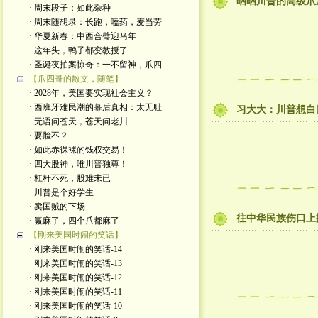
晒晒川普的高级爪
· 周末段子：如此杂种
· 周末随想录：长跑，嗑药，麦当劳
· 华夏新春：中西合璧迎马年
· 这年头，鸭子都变教授了
· 圣诞夜拍案惊奇：一不留神，爪四
【爪四哥的散文，随笔】
· 2028年，美国要实现社会主义？
· 西班牙难民潮的幕后真相：太无耻
习大大：川普想白
· 无语问苍天，苍天问老川
· 要脸不？
· 如此赤裸裸的钱权交易！
· 四大股神，唯川普独尊！
· 杠杆不死，股难未已
· 川普是个好学生
· 卖国贼的下场
往中华民族伤口上
· 赢麻了，四个爪都麻了
【刚来美国时闹的笑话】
· 刚来美国时闹的笑话-14
· 刚来美国时闹的笑话-13
· 刚来美国时闹的笑话-12
· 刚来美国时闹的笑话-11
· 刚来美国时闹的笑话-10