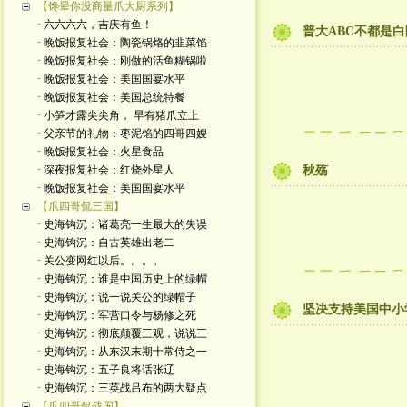
【馋晕你没商量爪大厨系列】
· 六六六六，吉庆有鱼！
普大ABC不都是
· 晚饭报复社会：陶瓷锅烙的韭菜馅
· 晚饭报复社会：刚做的活鱼糊锅啦
· 晚饭报复社会：美国国宴水平
· 晚饭报复社会：美国总统特餐
· 小笋才露尖尖角， 早有猪爪立上
· 父亲节的礼物：枣泥馅的四哥四嫂
· 晚饭报复社会：火星食品
· 深夜报复社会：红烧外星人
秋殇
· 晚饭报复社会：美国国宴水平
【爪四哥侃三国】
· 史海钩沉：诸葛亮一生最大的失误
· 史海钩沉：自古英雄出老二
· 关公变网红以后。。。。
· 史海钩沉：谁是中国历史上的绿帽
· 史海钩沉：说一说关公的绿帽子
坚决支持美国中小
· 史海钩沉：军营口令与杨修之死
· 史海钩沉：彻底颠覆三观，说说三
· 史海钩沉：从东汉末期十常侍之一
· 史海钩沉：五子良将话张辽
· 史海钩沉：三英战吕布的两大疑点
【爪四哥侃战国】