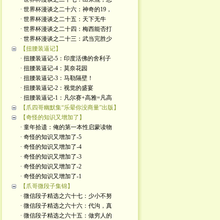
· 世界杯漫谈之二十六：神奇的19，
· 世界杯漫谈之二十五：天下无牛
· 世界杯漫谈之二十四：梅西能否打
· 世界杯漫谈之二十三：武当完胜少
【扭腰装逼记】
· 扭腰装逼记-5：印度活佛的舍利子
· 扭腰装逼记-4：莫奈花园
· 扭腰装逼记-3：马勒隔壁！
· 扭腰装逼记-2：视觉的盛宴
· 扭腰装逼记-1：凡尔赛+高雅=凡高
【爪四哥幽默集“乐晕你没商量”出版】
【奇怪的知识又增加了】
· 童年拾遗：俺的第一本性启蒙读物
· 奇怪的知识又增加了-5
· 奇怪的知识又增加了-4
· 奇怪的知识又增加了-3
· 奇怪的知识又增加了-2
· 奇怪的知识又增加了-1
【爪哥微段子集锦】
· 微信段子精选之六十七：少小不努
· 微信段子精选之六十六：代沟，真
· 微信段子精选之六十五：做穷人的