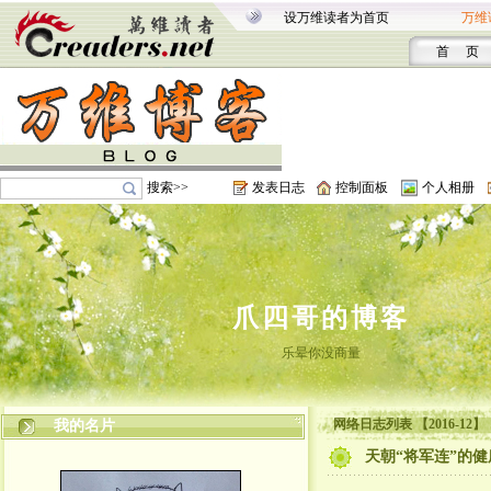
设万维读者为首页
万维
首 页
搜索>>
发表日志
控制面板
个人相册
爪四哥的博客
乐晕你没商量
网络日志列表 【2016-12】
我的名片
天朝“将军连”的