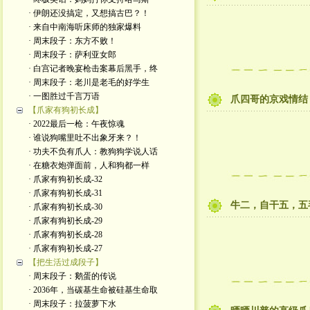
· 伊朗还没搞定，又想搞古巴？！
· 来自中南海听床师的独家爆料
· 周末段子：东方不败！
· 周末段子：萨利亚女郎
· 白宫记者晚宴枪击案幕后黑手，终
· 周末段子：老川是老毛的好学生
· 一图胜过千言万语
爪四哥的京戏情结
【爪家有狗初长成】
· 2022最后一枪：午夜惊魂
· 谁说狗嘴里吐不出象牙来？！
· 功夫不负有爪人：教狗狗学说人话
· 在糖衣炮弹面前，人和狗都一样
· 爪家有狗初长成-32
· 爪家有狗初长成-31
牛二，自干五，五
· 爪家有狗初长成-30
· 爪家有狗初长成-29
· 爪家有狗初长成-28
· 爪家有狗初长成-27
【把生活过成段子】
· 周末段子：鹅蛋的传说
· 2036年，当碳基生命被硅基生命取
· 周末段子：拉菠萝下水