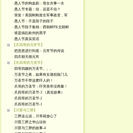
· 愚人节的狗血剧：母女共事一夫
· 愚人节专题：信，还是不信？
· 突发！美国刚刚发生军事政变，军
· 愚人节：不是段子的段子
· 愚人节段子集锦：西朝鲜PK北朝鲜
· 谁是搞乱欧州的黑手
· 愚人节真实笑话
【爪四哥的元宵节】
· 把忽悠进行到底：元宵节的传说
· 四爪朝天闹元宵
【爪四哥的万圣节】
· 四哥四嫂的万圣节。。。
· 万圣节之夜，如果有女逃犯敲门儿
· 万圣节不带这麽吓人的！
· 爪哥的万圣节：吓哭美帝没商量！
· 爪四哥的万圣节-3 （真实故事）
· 爪四哥的万圣节-2
· 爪四哥的万圣节-1
【川普与三胖】
· 三胖这么说，川爷就放心了
· 川普三胖之华山论吹
· 川普与三胖的故事-4