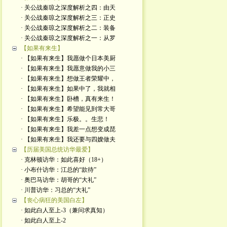
· 关公战秦琼之深度解析之四：由天
· 关公战秦琼之深度解析之三：正史
· 关公战秦琼之深度解析之二：装备
· 关公战秦琼之深度解析之一：从罗
【如果有来生】
· 【如果有来生】我愿做个日本美厨
· 【如果有来生】我愿意做我的小三
· 【如果有来生】想做王者荣耀中，
· 【如果有来生】如果中了，我就相
· 【如果有来生】卧槽，真有来生！
· 【如果有来生】希望能见到常大哥
· 【如果有来生】乐极。。生悲！
· 【如果有来生】我差一点想变成琵
· 【如果有来生】我还要与四嫂做夫
【历届美国总统访华最爱】
· 克林顿访华：如此喜好（18+）
· 小布什访华：江总的“款待”
· 奥巴马访华：胡哥的“大礼”
· 川普访华：习总的“大礼”
【丧心病狂的美国白左】
· 如此白人至上-3（兼问求真知）
· 如此白人至上-2