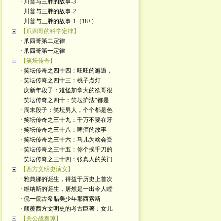
· 川普与三胖的故事-3
· 川普与三胖的故事-2
· 川普与三胖的故事-1（18+）
【爪四哥的科学定律】
· 爪四哥第二定律
· 爪四哥第一定律
【笑坛传奇】
· 笑坛传奇之四十四：旺旺的邂逅，
· 笑坛传奇之四十三：桃子点灯
· 庆新年段子：难怪加拿大的欲哥很
· 笑坛传奇之四十：笑坛护法“都是
· 周末段子：笑坛男人，个个都是色
· 笑坛传奇之三十九：千万不要在牙
· 笑坛传奇之三十八：啤酒的故事
· 笑坛传奇之三十六：马儿为啥会受
· 笑坛传奇之三十五：你个挨千刀的
· 笑坛传奇之三十四：张真人的关门
【西方文明史演义】
· 雅典娜的诞生，得益于历史上首次
· 维纳斯的诞生，居然是一出令人瞠
· 侃一侃古希腊美少年那西索斯
· 颠覆西方文明史的考古巨著：女儿
【关公战秦琼】