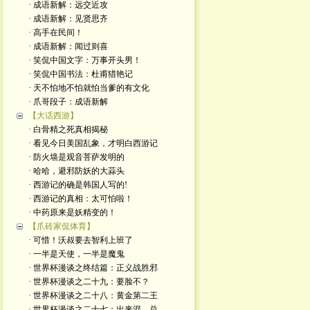
· 成语新解：远交近攻
· 成语新解：见贤思齐
· 高手在民间！
· 成语新解：闻过则喜
· 笑侃中国文字：万事开头男！
· 笑侃中国书法：杜甫猎艳记
· 天不怕地不怕就怕当爹的有文化
· 爪哥段子：成语新解
【大话西游】
· 白骨精之死真相揭秘
· 看见今日美国乱象，才明白西游记
· 防火墙是观音菩萨发明的
· 哈哈，避邪防妖的大蒜头
· 西游记的确是韩国人写的!
· 西游记的真相：太可怕啦！
· 中药原来是妖精变的！
【爪砖家侃体育】
· 可惜！沃叔要去智利上班了
· 一半是天使，一半是魔鬼
· 世界杯漫谈之终结篇：正义战胜邪
· 世界杯漫谈之二十九：要脸不？
· 世界杯漫谈之二十八：黄金第二王
· 世界杯漫谈之二十七：出来混，总