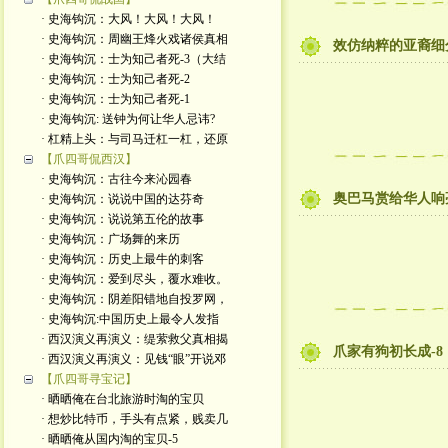
· 史海钩沉：大风！大风！大风！
· 史海钩沉：周幽王烽火戏诸侯真相
效仿纳粹的亚裔细
· 史海钩沉：士为知己者死-3（大结
· 史海钩沉：士为知己者死-2
· 史海钩沉：士为知己者死-1
· 史海钩沉: 送钟为何让华人忌讳?
· 杠精上头：与司马迁杠一杠，还原
【爪四哥侃西汉】
· 史海钩沉：古往今来沁园春
奥巴马赏给华人响
· 史海钩沉：说说中国的达芬奇
· 史海钩沉：说说第五伦的故事
· 史海钩沉：广场舞的来历
· 史海钩沉：历史上最牛的刺客
· 史海钩沉：爱到尽头，覆水难收。
· 史海钩沉：阴差阳错地自投罗网，
· 史海钩沉:中国历史上最令人发指
· 西汉演义再演义：缇萦救父真相揭
爪家有狗初长成-8
· 西汉演义再演义：见钱“眼”开说邓
【爪四哥寻宝记】
· 晒晒俺在台北旅游时淘的宝贝
· 想炒比特币，手头有点紧，贱卖几
· 晒晒俺从国内淘的宝贝-5