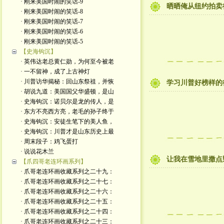
· 刚来美国时闹的笑话-9
晒晒俺从纽约拍卖
· 刚来美国时闹的笑话-8
· 刚来美国时闹的笑话-7
· 刚来美国时闹的笑话-6
· 刚来美国时闹的笑话-5
【史海钩沉】
· 英伟达老总黄仁勋，为何至今被老
· 一不留神，成了上古神灯
· 川普访华揭秘：回山东祭祖，并恢
学习川普好榜样的
· 胡说九道：美国国父华盛顿，是山
· 史海钩沉：诺贝尔是龙的传人，是
· 东方不亮西方亮，老毛的孙子终于
· 史海钩沉：安徒生笔下的美人鱼，
· 史海钩沉：川普才是山东历史上最
· 周末段子：鸡飞蛋打
· 说说花木兰
让我在雪地里撒点
【爪四哥老连环画系列】
· 爪哥老连环画收藏系列之二十九：
· 爪哥老连环画收藏系列之二十七：
· 爪哥老连环画收藏系列之二十六：
· 爪哥老连环画收藏系列之二十五：
· 爪哥老连环画收藏系列之二十四：
· 爪哥老连环画收藏系列之二十三：