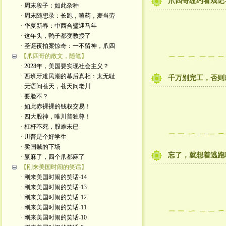
爪四哥纽约看戏记-
· 周末段子：如此杂种
· 周末随想录：长跑，嗑药，麦当劳
· 华夏新春：中西合璧迎马年
· 这年头，鸭子都变教授了
· 圣诞夜拍案惊奇：一不留神，爪四
【爪四哥的散文，随笔】
· 2028年，美国要实现社会主义？
· 西班牙难民潮的幕后真相：太无耻
千万别完工，否则
· 无语问苍天，苍天问老川
· 要脸不？
· 如此赤裸裸的钱权交易！
· 四大股神，唯川普独尊！
· 杠杆不死，股难未已
· 川普是个好学生
· 卖国贼的下场
忘了，就想着逃跑
· 赢麻了，四个爪都麻了
【刚来美国时闹的笑话】
· 刚来美国时闹的笑话-14
· 刚来美国时闹的笑话-13
· 刚来美国时闹的笑话-12
· 刚来美国时闹的笑话-11
· 刚来美国时闹的笑话-10