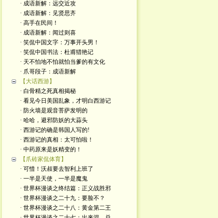
· 成语新解：远交近攻
· 成语新解：见贤思齐
· 高手在民间！
· 成语新解：闻过则喜
· 笑侃中国文字：万事开头男！
· 笑侃中国书法：杜甫猎艳记
· 天不怕地不怕就怕当爹的有文化
· 爪哥段子：成语新解
【大话西游】
· 白骨精之死真相揭秘
· 看见今日美国乱象，才明白西游记
· 防火墙是观音菩萨发明的
· 哈哈，避邪防妖的大蒜头
· 西游记的确是韩国人写的!
· 西游记的真相：太可怕啦！
· 中药原来是妖精变的！
【爪砖家侃体育】
· 可惜！沃叔要去智利上班了
· 一半是天使，一半是魔鬼
· 世界杯漫谈之终结篇：正义战胜邪
· 世界杯漫谈之二十九：要脸不？
· 世界杯漫谈之二十八：黄金第二王
· 世界杯漫谈之二十七：出来混，总