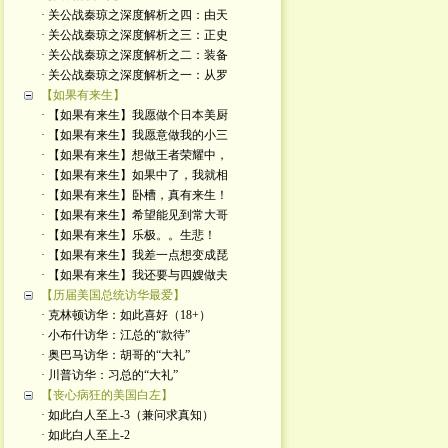
· 关公战秦琼之深度解析之四：由天
· 关公战秦琼之深度解析之三：正史
· 关公战秦琼之深度解析之二：装备
· 关公战秦琼之深度解析之一：从罗
【如果有来生】
· 【如果有来生】我愿做个日本美厨
· 【如果有来生】我愿意做我的小三
· 【如果有来生】想做王者荣耀中，
· 【如果有来生】如果中了，我就相
· 【如果有来生】卧槽，真有来生！
· 【如果有来生】希望能见到常大哥
· 【如果有来生】乐极。。生悲！
· 【如果有来生】我差一点想变成琵
· 【如果有来生】我还要与四嫂做夫
【历届美国总统访华最爱】
· 克林顿访华：如此喜好（18+）
· 小布什访华：江总的“款待”
· 奥巴马访华：胡哥的“大礼”
· 川普访华：习总的“大礼”
【丧心病狂的美国白左】
· 如此白人至上-3（兼问求真知）
· 如此白人至上-2