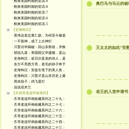
· 刚来美国时闹的笑话-9
奥巴马与马云的秘
· 刚来美国时闹的笑话-8
· 刚来美国时闹的笑话-7
· 刚来美国时闹的笑话-6
· 刚来美国时闹的笑话-5
【史海钩沉】
· 英伟达老总黄仁勋，为何至今被老
· 一不留神，成了上古神灯
· 川普访华揭秘：回山东祭祖，并恢
王太太的如此“安慰
· 胡说九道：美国国父华盛顿，是山
· 史海钩沉：诺贝尔是龙的传人，是
· 东方不亮西方亮，老毛的孙子终于
· 史海钩沉：安徒生笔下的美人鱼，
· 史海钩沉：川普才是山东历史上最
· 周末段子：鸡飞蛋打
· 说说花木兰
老王的入党申请书
【爪四哥老连环画系列】
· 爪哥老连环画收藏系列之二十九：
· 爪哥老连环画收藏系列之二十七：
· 爪哥老连环画收藏系列之二十六：
· 爪哥老连环画收藏系列之二十五：
· 爪哥老连环画收藏系列之二十四：
· 爪哥老连环画收藏系列之二十三：