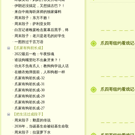
· 伊朗还没搞定，又想搞古巴？！
· 来自中南海听床师的独家爆料
· 周末段子：东方不败！
· 周末段子：萨利亚女郎
· 白宫记者晚宴枪击案幕后黑手，终
· 周末段子：老川是老毛的好学生
· 一图胜过千言万语
爪四哥纽约看戏记-
【爪家有狗初长成】
· 2022最后一枪：午夜惊魂
· 谁说狗嘴里吐不出象牙来？！
· 功夫不负有爪人：教狗狗学说人话
· 在糖衣炮弹面前，人和狗都一样
· 爪家有狗初长成-32
· 爪家有狗初长成-31
爪四哥纽约看戏记-
· 爪家有狗初长成-30
· 爪家有狗初长成-29
· 爪家有狗初长成-28
· 爪家有狗初长成-27
【把生活过成段子】
· 周末段子：鹅蛋的传说
· 2036年，当碳基生命被硅基生命取
· 周末段子：拉菠萝下水