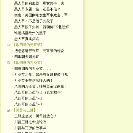
· 愚人节的狗血剧：母女共事一夫
· 愚人节专题：信，还是不信？
· 突发！美国刚刚发生军事政变，军
· 愚人节：不是段子的段子
· 愚人节段子集锦：西朝鲜PK北朝鲜
· 谁是搞乱欧州的黑手
· 愚人节真实笑话
【爪四哥的元宵节】
· 把忽悠进行到底：元宵节的传说
· 四爪朝天闹元宵
【爪四哥的万圣节】
· 四哥四嫂的万圣节。。。
· 万圣节之夜，如果有女逃犯敲门儿
· 万圣节不带这麽吓人的！
· 爪哥的万圣节：吓哭美帝没商量！
· 爪四哥的万圣节-3 （真实故事）
· 爪四哥的万圣节-2
· 爪四哥的万圣节-1
【川普与三胖】
· 三胖这么说，川爷就放心了
· 川普三胖之华山论吹
· 川普与三胖的故事-4