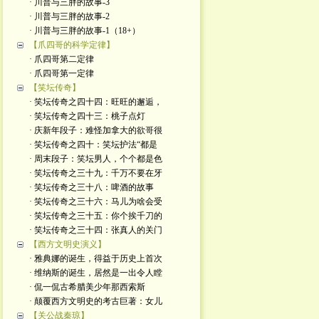
· 川普与三胖的故事-3
· 川普与三胖的故事-2
· 川普与三胖的故事-1（18+）
【爪四哥的科学定律】
· 爪四哥第二定律
· 爪四哥第一定律
【笑坛传奇】
· 笑坛传奇之四十四：旺旺的邂逅，
· 笑坛传奇之四十三：桃子点灯
· 庆新年段子：难怪加拿大的欲哥很
· 笑坛传奇之四十：笑坛护法“都是
· 周末段子：笑坛男人，个个都是色
· 笑坛传奇之三十九：千万不要在牙
· 笑坛传奇之三十八：啤酒的故事
· 笑坛传奇之三十六：马儿为啥会受
· 笑坛传奇之三十五：你个挨千刀的
· 笑坛传奇之三十四：张真人的关门
【西方文明史演义】
· 雅典娜的诞生，得益于历史上首次
· 维纳斯的诞生，居然是一出令人瞠
· 侃一侃古希腊美少年那西索斯
· 颠覆西方文明史的考古巨著：女儿
【关公战秦琼】