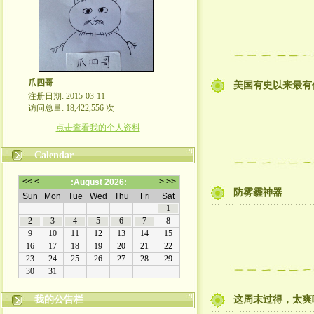
爪四哥
美国有史以来最有
注册日期: 2015-03-11
访问总量: 18,422,556 次
点击查看我的个人资料
Calendar
防雾霾神器
嬉笑怒骂皆文章，酸甜苦辣铸人生
我的公告栏
这周末过得，太爽