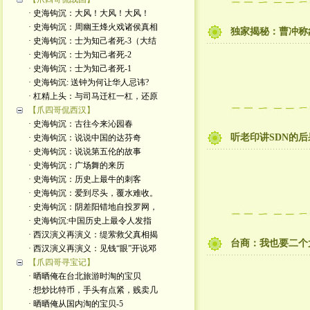
· 史海钩沉：大风！大风！大风！
· 史海钩沉：周幽王烽火戏诸侯真相
独家揭秘：曹冲称
· 史海钩沉：士为知己者死-3（大结
· 史海钩沉：士为知己者死-2
· 史海钩沉：士为知己者死-1
· 史海钩沉: 送钟为何让华人忌讳?
· 杠精上头：与司马迁杠一杠，还原
【爪四哥侃西汉】
· 史海钩沉：古往今来沁园春
听老印讲SDN的后
· 史海钩沉：说说中国的达芬奇
· 史海钩沉：说说第五伦的故事
· 史海钩沉：广场舞的来历
· 史海钩沉：历史上最牛的刺客
· 史海钩沉：爱到尽头，覆水难收。
· 史海钩沉：阴差阳错地自投罗网，
· 史海钩沉:中国历史上最令人发指
· 西汉演义再演义：缇萦救父真相揭
台商：我也要二个
· 西汉演义再演义：见钱“眼”开说邓
【爪四哥寻宝记】
· 晒晒俺在台北旅游时淘的宝贝
· 想炒比特币，手头有点紧，贱卖几
· 晒晒俺从国内淘的宝贝-5