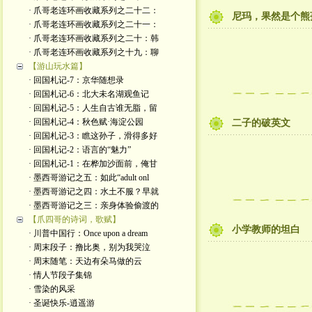
· 爪哥老连环画收藏系列之二十二：
尼玛，果然是个熊
· 爪哥老连环画收藏系列之二十一：
· 爪哥老连环画收藏系列之二十：韩
· 爪哥老连环画收藏系列之十九：聊
【游山玩水篇】
· 回国札记-7：京华随想录
· 回国札记-6：北大未名湖观鱼记
· 回国札记-5：人生自古谁无脂，留
· 回国札记-4：秋色赋·海淀公园
二子的破英文
· 回国札记-3：瞧这孙子，滑得多好
· 回国札记-2：语言的“魅力”
· 回国札记-1：在桦加沙面前，俺甘
· 墨西哥游记之五：如此“adult onl
· 墨西哥游记之四：水土不服？早就
· 墨西哥游记之三：亲身体验偷渡的
【爪四哥的诗词，歌赋】
小学教师的坦白
· 川普中国行：Once upon a dream
· 周末段子：撸比奥，别为我哭泣
· 周末随笔：天边有朵马做的云
· 情人节段子集锦
· 雪染的风采
· 圣诞快乐-逍遥游