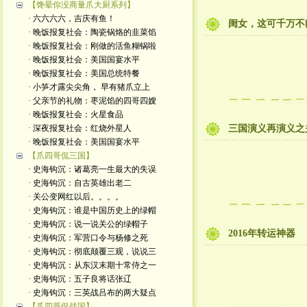
【馋晕你没商量爪大厨系列】
· 六六六六，吉庆有鱼！
闺女，这可千万不
· 晚饭报复社会：陶瓷锅烙的韭菜馅
· 晚饭报复社会：刚做的活鱼糊锅啦
· 晚饭报复社会：美国国宴水平
· 晚饭报复社会：美国总统特餐
· 小笋才露尖尖角， 早有猪爪立上
· 父亲节的礼物：枣泥馅的四哥四嫂
· 晚饭报复社会：火星食品
· 深夜报复社会：红烧外星人
三国演义再演义之
· 晚饭报复社会：美国国宴水平
【爪四哥侃三国】
· 史海钩沉：诸葛亮一生最大的失误
· 史海钩沉：自古英雄出老二
· 关公变网红以后。。。。
· 史海钩沉：谁是中国历史上的绿帽
· 史海钩沉：说一说关公的绿帽子
2016年转运神器
· 史海钩沉：军营口令与杨修之死
· 史海钩沉：彻底颠覆三观，说说三
· 史海钩沉：从东汉末期十常侍之一
· 史海钩沉：五子良将话张辽
· 史海钩沉：三英战吕布的两大疑点
【爪四哥侃战国】