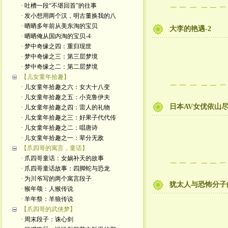
· 吐槽一段“不堪回首”的往事
· 发小想用两个汉，明古董换我的八
· 晒晒多年前从美东淘的宝贝
大李的艳遇-2
· 晒晒俺从国内淘的宝贝-4
· 梦中奇缘之四：重归现世
· 梦中奇缘之三：第三层梦境
· 梦中奇缘之二：第二层梦境
【儿女童年拾趣】
· 儿女童年拾趣之六：女大十八变
· 儿女童年拾趣之五：小克鲁伊夫
日本AV女优依山
· 儿女童年拾趣之四：雷人的礼物
· 儿女童年拾趣之三：好果子代代传
· 儿女童年拾趣之二：唱唐诗
· 儿女童年拾趣之一：辈分无敌
【爪四哥的寓言，童话】
· 爪四哥童话：女娲补天的故事
· 爪四哥童话故事：四脚蛇与恐龙
· 为川爷写的两个寓言段子
犹太人与恐怖分子
· 猴年颂：人猴传说
· 羊年祭：羊狼传说
【爪四哥的武侠梦】
· 周末段子：诛心剑