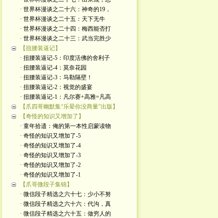
· 世界杯漫谈之二十六：神奇的19，
· 世界杯漫谈之二十五：天下无牛
· 世界杯漫谈之二十四：梅西能否打
· 世界杯漫谈之二十三：武当完胜少
【扭腰装逼记】
· 扭腰装逼记-5：印度活佛的舍利子
· 扭腰装逼记-4：莫奈花园
· 扭腰装逼记-3：马勒隔壁！
· 扭腰装逼记-2：视觉的盛宴
· 扭腰装逼记-1：凡尔赛+高雅=凡高
【爪四哥幽默集“乐晕你没商量”出版】
【奇怪的知识又增加了】
· 童年拾遗：俺的第一本性启蒙读物
· 奇怪的知识又增加了-5
· 奇怪的知识又增加了-4
· 奇怪的知识又增加了-3
· 奇怪的知识又增加了-2
· 奇怪的知识又增加了-1
【爪哥微段子集锦】
· 微信段子精选之六十七：少小不努
· 微信段子精选之六十六：代沟，真
· 微信段子精选之六十五：做穷人的