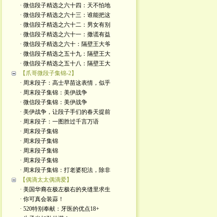
· 微信段子精选之六十四：天不怕地
· 微信段子精选之六十三：谁能把这
· 微信段子精选之六十二：男女有别
· 微信段子精选之六十一：撒谎有益
· 微信段子精选之六十：隔壁王大爷
· 微信段子精选之五十九：隔壁王大
· 微信段子精选之五十八：隔壁王大
【爪哥微段子集锦-2】
· 周末段子：高士早苗这表情，似乎
· 周末段子集锦：美伊战争
· 微信段子集锦：美伊战争
· 美伊战争，让段子手们的春天提前
· 周末段子：一图胜过千言万语
· 周末段子集锦
· 周末段子集锦
· 周末段子集锦
· 周末段子集锦
· 周末段子集锦：打老婆犯法，除非
【偶滴太太偶滴爱】
· 美国华裔在极左极右的夹缝里求生
· 你可真会装蒜！
· 520特别奉献：牙医的优点18+