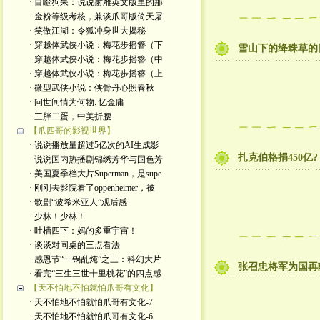
· 目瞪狗呆：说说射雕英文版里的那
· 金粉等级考核，兼谈爪哥版倚天屠
· 笑傲江湖：令狐冲身世大揭秘
· 穿越体武侠小说：梅花步摇簪（下
雪山下的绛珠草的日
· 穿越体武侠小说：梅花步摇簪（中
· 穿越体武侠小说：梅花步摇簪（上
· 微型武侠小说：侠骨丹心照春秋
· 问世间情为何物: 忆金庸
· 三胖二蛋，中美折腰
【爪四哥的影视世界】
· 说说播放量超过5亿次的AI生成影
扎克伯格捐450亿?
· 说说国内热播剧锦绣芳华与国色芳
· 美国夏季档大片Superman，是supe
· 刚刚去影院看了oppenheimer，被
· 歌剧“波希米亚人”观后感
· 少林！少林！
· 吐槽四下：妈的多重宇宙！
· 谈谈对同桌的三点看法
· 感恩节“一锅乱炖”之三：科幻大片
张召忠将军为国再
· 看完“三生三世十里桃花”的四点感
【天不怕地不怕就怕爪哥有文化】
· 天不怕地不怕就怕爪哥有文化-7
· 天不怕地不怕就怕爪哥有文化-6