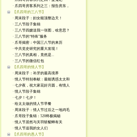
· 爪四哥房客系列之三：报告房东，
【爪四哥的三八节】
· 周末段子：妇女能顶整边天！
· 三八节段子集锦
· 三八节四嫂送我一张图，啥意思？
· 三八节的“特殊”服务
· 爪哥揭密：中国三八节的来历
· 中共党史研究的重大发现！
· 三八节的真相，竟然是...
· 三八节的微信红包
【爪四哥的情人节】
· 周末段子：补牙的最高境界
· 情人节特别奉献：最能诱惑太太和
· 七夕夜，祝大家花好月圆，有情人
· 情人节段子集锦
· 七夕！七夕！
· 给太太做的情人节早餐
· 周末段子：情人节过后之一地鸡毛
· 爪哥段子集锦：520终极揭秘
· 情人节居然与关羽斩貂蝉有关
· 情人节追我的女人们
【爪四哥的愚人节】