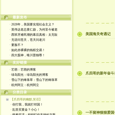
最新发布
· 2028年，美国要实现社会主义？
· 英伟达老总黄仁勋，为何至今被老
美国海关奇遇记
· 西班牙难民潮的幕后真相：太无耻
· 无语问苍天，苍天问老川
· 要脸不？
· 如此赤裸裸的钱权交易！
· 四大股神，唯川普独尊！
友好链接
· 艺萌：艺萌的博客
爪四哥的新年奋斗
· 绿岛阳光：绿岛阳光的博客
· 雪山下的绛珠草：雪山下的绛珠草
· 杭州阿立：杭州阿立
分类目录
【爪四哥的幽默,笑话】
· 你打我，我就打邻国！
· 乱世买黄金？小心！
一不留神狠狠爱国
· 终极笑话：妈妈打你支持哈马斯