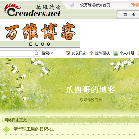
设万维读者为首页
万维
首 页
搜索>>
发表日志
控制面板
个人相册
爪四哥的博客
乐晕你没商量
网络日志正文
清华理工男的日记-11