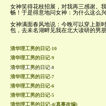
女神笑得花枝招展，对我再三感谢。
畅！于是得意地问女神：为什么这么
女神满面春风地说：今晚可以穿上新
包，去未名湖畔见我在北大读研的男
清华理工男的日记-10
清华理工男的日记-9
清华理工男的日记-8
清华理工男的日记-7
清华理工男的日记-6
清华理工男的日记-5
清华理工男的日记-4(真事改编)