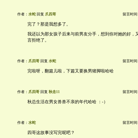
作者：
水蛇
回复
爪四哥
留言时间：20
完了？那是我想多了。
我还以为那女孩子后来与前男友分手，想到你对她的好，
言拒绝了。
作者：
爪四哥
回复
水蛇
留言时间：20
完啦呀，翻篇儿啦，下篇又要换男猪脚啦哈哈
作者：
爪四哥
回复
秋念11
留言时间：20
秋总生活在男女兽兽不亲的年代哈哈 ：-）
作者：
水蛇
留言时间：20
四哥这故事没写完呢吧？