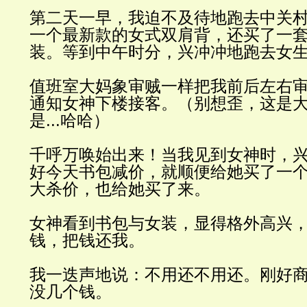
第二天一早，我迫不及待地跑去中关
一个最新款的女式双肩背，还买了一
装。等到中午时分，兴冲冲地跑去女
值班室大妈象审贼一样把我前后左右
通知女神下楼接客。（别想歪，这是
是...哈哈）
千呼万唤始出来！当我见到女神时，
好今天书包减价，就顺便给她买了一
大杀价，也给她买了来。
女神看到书包与女装，显得格外高兴
钱，把钱还我。
我一迭声地说：不用还不用还。刚好
没几个钱。