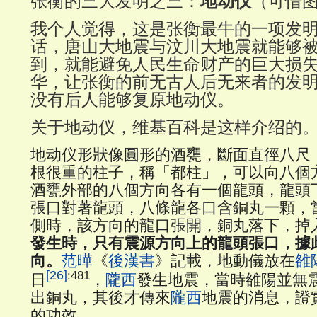
张衡的三大发明之三：
地动仪
（可惜
我个人觉得，这是张衡最牛的一项发
话，唐山大地震与汶川大地震就能够
到，就能避免人民生命财产的巨大损
华，让张衡的前无古人后无来者的发
没有后人能够复原地动仪。
关于地动仪，维基百科是这样介绍的
地动仪形狀像圓形的酒甕，斷面直徑八尺
根很重的柱子，稱「都柱」，可以向八個
酒甕外部的八個方向各有一個龍頭，龍頭
張口對著龍頭，八條龍各口含銅丸一顆，
側時，該方向的龍口張開，銅丸落下，掉
發生時，只有震源方向上的龍頭張口，據
向。
范曄
《
後漢書
》記載，地動儀放在
雒
[26]
:481
日
，
隴西
發生地震，當時雒陽並無
出銅丸，其後才傳來
隴西
地震的消息，證
的功效。