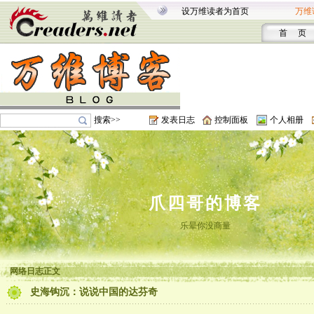
设万维读者为首页
万维
首 页
搜索>>
发表日志
控制面板
个人相册
爪四哥的博客
乐晕你没商量
网络日志正文
史海钩沉：说说中国的达芬奇