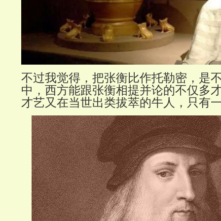
不过我觉得，把张衡比作托勒密，是
中，西方能跟张衡相提并论的不仅多
才艺又在当世出类拔萃的牛人，只有