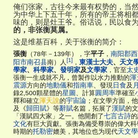
俺们张家，古往今来最有权势的，当
为中华上下五千年，所有的帝王将相
味的，则是灶王爷。俗话说，民以食
的，非张衡莫属。
这是维基百科，关于张衡的简介：
張衡
平子
南阳郡
西
（78年－139年），字
，
[1]
阳市
南召县
東漢
士大夫
天文
南）人
，
、
學家
科學家
發明家
文學家
太
、
、
及
，官至
渾
張衡一生成就不凡，曾製作以水力推動的
震源
地動儀
指南車
日食
方向的
和
、發現
及
星圖
圓周率
錄2,500顆星體的
、計算
準確至
渾天說
宇宙論
釋和確立
的
；在文學方面，他
歸田賦
辭賦
漢賦
及《
》等
名篇，拓展了
的
七言古詩
「漢賦四大家」之一。他開創了
的
文化
有巨大貢獻。張衡為備受尊崇的偉大科
托勒密
天文學
時期的
媲美，其地位也为现代