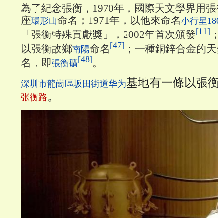
為了紀念張衡，1970年，國際天文學界用
座
命名；1971年，以他來命名
環形山
小行星18
[11]
「張衡特殊貢獻獎」，2002年首次頒發
；
[47]
以張衡故鄉
命名
；一種銅鋅合金的天
南陽
[48]
名，即
。
張衡礦
基地有一條以張
深圳市
龍崗區
坂田街道
华为
。
张衡路