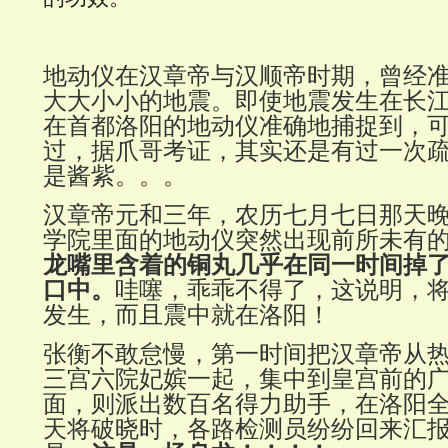
地动仪在汉章帝与汉顺帝时期，曾经
大大小小的地震。即使地震发生在长
在首都洛阳的地动仪准确地捕捉到，
过，据爪哥考证，其实还是有过一次
是酱紫。。。
汉章帝元和三年，农历七月七日那天
学院里面的地动仪突然出现前所未有
龙嘴里含着的铜丸几乎在同一时间掉
口中。
哇噻，乖乖不得了，这说明，
发生，而且震中就在洛阳！
张衡不敢怠慢，第一时间把汉章帝从
三宫六院妃嫔一起，集中到皇宫前的
面，则派出数百名得力助手，在洛阳
天将破晓时，各路检测员纷纷回来汇