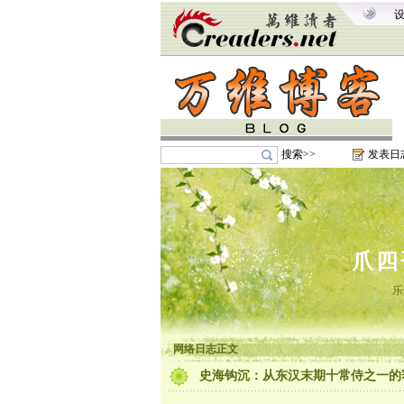
搜索>>
发表日
爪四
乐
网络日志正文
史海钩沉：从东汉末期十常侍之一的