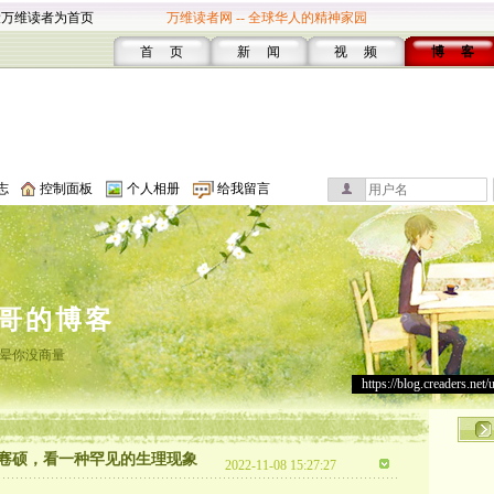
设万维读者为首页
万维读者网 -- 全球华人的精神家园
首 页
新 闻
视 频
博 客
志
控制面板
个人相册
给我留言
哥的博客
晕你没商量
https://blog.creaders.net/
寋硕，看一种罕见的生理现象
2022-11-08 15:27:27