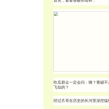
首先，看看寋硕长啥样：
吃瓜群众一定会问：咦？寋硕不
飞似的？
经过爪哥在历史的长河里深挖猛