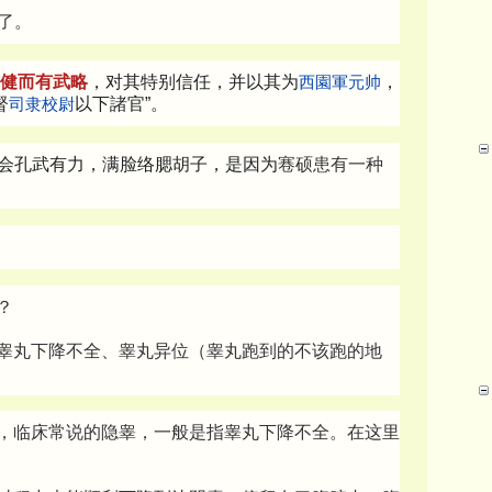
了。
健而有武略
，对其特别信任，并以其为
西園軍
元帅
，
督
司隶校尉
以下諸官”。
以会孔武有力，满脸络腮胡子，是因为
寋硕患有一种
？
睾丸下降不全、睾丸异位（睾丸跑到的不该跑的地
，临床常说的隐睾，一般是指睾丸下降不全。在这里