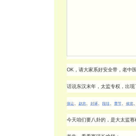
OK，请大家系好安全带，老中
话说东汉末年，太监专权，出现
、
、
、
、
、
张让
赵忠
封谞
段珪
曹节
侯览
今天咱们要八卦的，是大太监寋