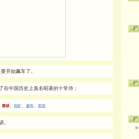
医要开始飙车了。
了在中国历史上臭名昭著的十常侍：
、
、
、
、
蹇硕
程旷
夏恽
郭胜
硕。