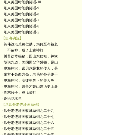
· 刚来美国时闹的笑话-10
· 刚来美国时闹的笑话-9
· 刚来美国时闹的笑话-8
· 刚来美国时闹的笑话-7
· 刚来美国时闹的笑话-6
· 刚来美国时闹的笑话-5
【史海钩沉】
· 英伟达老总黄仁勋，为何至今被老
· 一不留神，成了上古神灯
· 川普访华揭秘：回山东祭祖，并恢
· 胡说九道：美国国父华盛顿，是山
· 史海钩沉：诺贝尔是龙的传人，是
· 东方不亮西方亮，老毛的孙子终于
· 史海钩沉：安徒生笔下的美人鱼，
· 史海钩沉：川普才是山东历史上最
· 周末段子：鸡飞蛋打
· 说说花木兰
【爪四哥老连环画系列】
· 爪哥老连环画收藏系列之二十九：
· 爪哥老连环画收藏系列之二十七：
· 爪哥老连环画收藏系列之二十六：
· 爪哥老连环画收藏系列之二十五：
· 爪哥老连环画收藏系列之二十四：