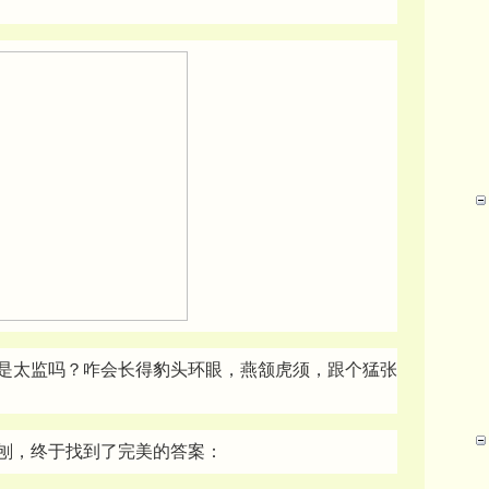
是太监吗？咋会长得豹头环眼，燕颔虎须，跟个猛张
刨，终于找到了完美的答案：