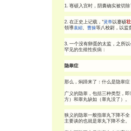
1. 寋硕入宫时，阴囊确实被切除
2. 在正史上记载，“
灵帝
以蹇硕
壮
領導
袁紹
、
曹操
等八校尉，以监
3. 一个没有卵蛋的太监，之所
罕见的生殖性疾病：
隐睾症
那么，焖蹄来了：什么是隐睾症
广义的隐睾，包括三种类型，即
方）和睾丸缺如（睾丸没了）。
狭义的隐睾一般指睾丸下降不全
主要谈的也就是睾丸下降不全。