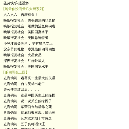
· 圣诞快乐-逍遥游
【馋晕你没商量爪大厨系列】
· 六六六六，吉庆有鱼！
· 晚饭报复社会：陶瓷锅烙的韭菜馅
· 晚饭报复社会：刚做的活鱼糊锅啦
· 晚饭报复社会：美国国宴水平
· 晚饭报复社会：美国总统特餐
· 小笋才露尖尖角， 早有猪爪立上
· 父亲节的礼物：枣泥馅的四哥四嫂
· 晚饭报复社会：火星食品
· 深夜报复社会：红烧外星人
· 晚饭报复社会：美国国宴水平
【爪四哥侃三国】
· 史海钩沉：诸葛亮一生最大的失误
· 史海钩沉：自古英雄出老二
· 关公变网红以后。。。。
· 史海钩沉：谁是中国历史上的绿帽
· 史海钩沉：说一说关公的绿帽子
· 史海钩沉：军营口令与杨修之死
· 史海钩沉：彻底颠覆三观，说说三
· 史海钩沉：从东汉末期十常侍之一
· 史海钩沉：五子良将话张辽