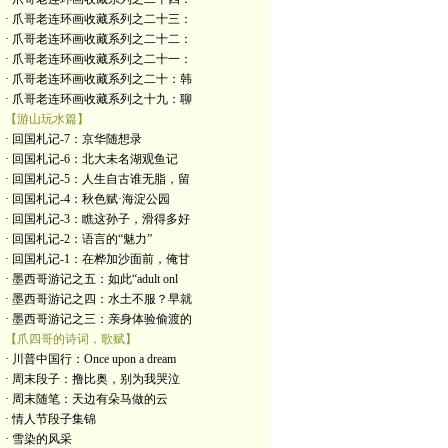
· 爪哥老连环画收藏系列之二十三：
· 爪哥老连环画收藏系列之二十二：
· 爪哥老连环画收藏系列之二十一：
· 爪哥老连环画收藏系列之二十：韩
· 爪哥老连环画收藏系列之十九：聊
【游山玩水篇】
· 回国札记-7：京华随想录
· 回国札记-6：北大未名湖观鱼记
· 回国札记-5：人生自古谁无脂，留
· 回国札记-4：秋色赋·海淀公园
· 回国札记-3：瞧这孙子，滑得多好
· 回国札记-2：语言的“魅力”
· 回国札记-1：在桦加沙面前，俺甘
· 墨西哥游记之五：如此“adult onl
· 墨西哥游记之四：水土不服？早就
· 墨西哥游记之三：亲身体验偷渡的
【爪四哥的诗词，歌赋】
· 川普中国行：Once upon a dream
· 周末段子：撸比奥，别为我哭泣
· 周末随笔：天边有朵马做的云
· 情人节段子集锦
· 雪染的风采