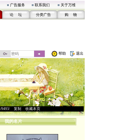
广告服务
联系我们
关于万维
论 坛
分类广告
购 物
帮助
退出
u/9493/
>
复制
>
收藏本页
我的名片