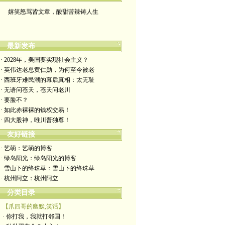
嬉笑怒骂皆文章，酸甜苦辣铸人生
最新发布
· 2028年，美国要实现社会主义？
· 英伟达老总黄仁勋，为何至今被老
· 西班牙难民潮的幕后真相：太无耻
· 无语问苍天，苍天问老川
· 要脸不？
· 如此赤裸裸的钱权交易！
· 四大股神，唯川普独尊！
友好链接
· 艺萌：艺萌的博客
· 绿岛阳光：绿岛阳光的博客
· 雪山下的绛珠草：雪山下的绛珠草
· 杭州阿立：杭州阿立
分类目录
【爪四哥的幽默,笑话】
· 你打我，我就打邻国！