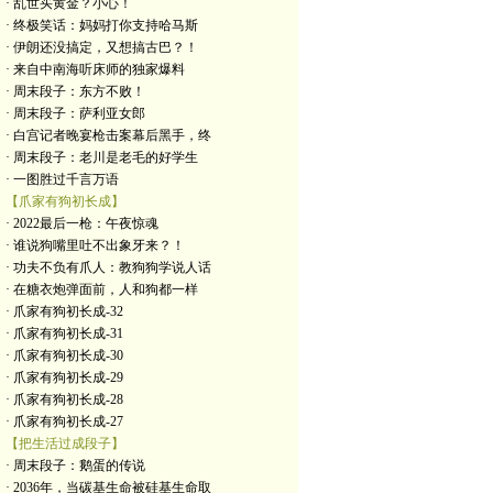
· 乱世买黄金？小心！
· 终极笑话：妈妈打你支持哈马斯
· 伊朗还没搞定，又想搞古巴？！
· 来自中南海听床师的独家爆料
· 周末段子：东方不败！
· 周末段子：萨利亚女郎
· 白宫记者晚宴枪击案幕后黑手，终
· 周末段子：老川是老毛的好学生
· 一图胜过千言万语
【爪家有狗初长成】
· 2022最后一枪：午夜惊魂
· 谁说狗嘴里吐不出象牙来？！
· 功夫不负有爪人：教狗狗学说人话
· 在糖衣炮弹面前，人和狗都一样
· 爪家有狗初长成-32
· 爪家有狗初长成-31
· 爪家有狗初长成-30
· 爪家有狗初长成-29
· 爪家有狗初长成-28
· 爪家有狗初长成-27
【把生活过成段子】
· 周末段子：鹅蛋的传说
· 2036年，当碳基生命被硅基生命取