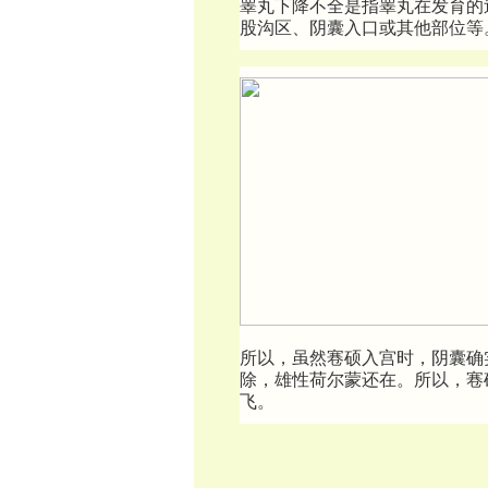
睾丸下降不全是指睾丸在发育的
股沟区、阴囊入口或其他部位等
所以，虽然寋硕入宫时，阴囊确
除，雄性荷尔蒙还在。所以，寋
飞。