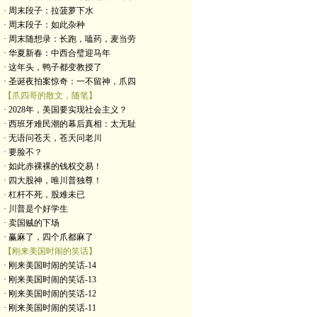
· 周末段子：拉菠萝下水
· 周末段子：如此杂种
· 周末随想录：长跑，嗑药，麦当劳
· 华夏新春：中西合璧迎马年
· 这年头，鸭子都变教授了
· 圣诞夜拍案惊奇：一不留神，爪四
【爪四哥的散文，随笔】
· 2028年，美国要实现社会主义？
· 西班牙难民潮的幕后真相：太无耻
· 无语问苍天，苍天问老川
· 要脸不？
· 如此赤裸裸的钱权交易！
· 四大股神，唯川普独尊！
· 杠杆不死，股难未已
· 川普是个好学生
· 卖国贼的下场
· 赢麻了，四个爪都麻了
【刚来美国时闹的笑话】
· 刚来美国时闹的笑话-14
· 刚来美国时闹的笑话-13
· 刚来美国时闹的笑话-12
· 刚来美国时闹的笑话-11