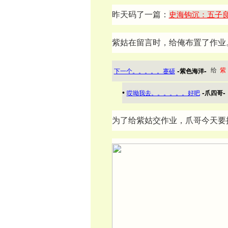
昨天码了一篇：
史海钩沉：五子
紫姑在留言时，给俺布置了作业
-
-
下一个。。。。。蹇硕
紫色海洋
•
-
-
哎呦我去。。。。。。好吧
爪四哥
为了给紫姑交作业，爪哥今天要