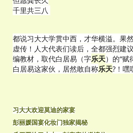
但愿粪长久
千里共三八
都说习大大学贯中西，才华横溢。果
虚传！人大代表们读后，全都强烈建
编教材，取代白居易（字
乐天
）的“赋
白居易这家伙，居然敢自称
乐天
?！嘿
习大大欢迎莫迪的家宴
彭丽媛国宴化妆门独家揭秘