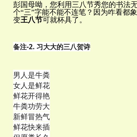
彭国母呦，您利用三八节秀您的书法
个“三”字能不能不连笔？因为咋看都象
变
王八节
可就杯具了。
备注-2.
习大大的三八贺诗
男人是牛粪
女人是鲜花
鲜花开得艳
牛粪功劳大
新鲜冒热气
鲜花快来插