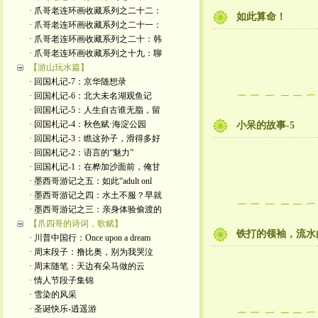
· 爪哥老连环画收藏系列之二十二：
如此算命！
· 爪哥老连环画收藏系列之二十一：
· 爪哥老连环画收藏系列之二十：韩
· 爪哥老连环画收藏系列之十九：聊
【游山玩水篇】
· 回国札记-7：京华随想录
· 回国札记-6：北大未名湖观鱼记
· 回国札记-5：人生自古谁无脂，留
· 回国札记-4：秋色赋·海淀公园
小呆的故事-5
· 回国札记-3：瞧这孙子，滑得多好
· 回国札记-2：语言的“魅力”
· 回国札记-1：在桦加沙面前，俺甘
· 墨西哥游记之五：如此“adult onl
· 墨西哥游记之四：水土不服？早就
· 墨西哥游记之三：亲身体验偷渡的
【爪四哥的诗词，歌赋】
铁打的领袖，流水
· 川普中国行：Once upon a dream
· 周末段子：撸比奥，别为我哭泣
· 周末随笔：天边有朵马做的云
· 情人节段子集锦
· 雪染的风采
· 圣诞快乐-逍遥游