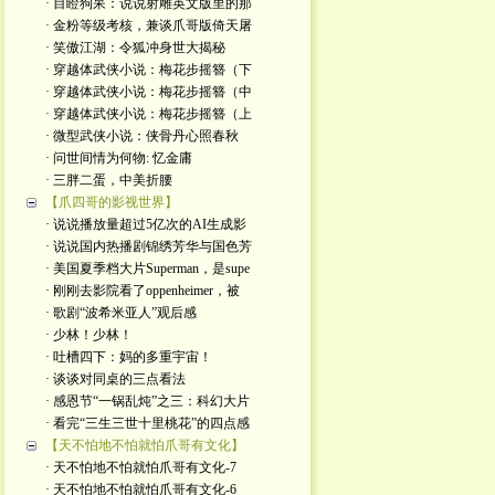
· 目瞪狗呆：说说射雕英文版里的那
· 金粉等级考核，兼谈爪哥版倚天屠
· 笑傲江湖：令狐冲身世大揭秘
· 穿越体武侠小说：梅花步摇簪（下
· 穿越体武侠小说：梅花步摇簪（中
· 穿越体武侠小说：梅花步摇簪（上
· 微型武侠小说：侠骨丹心照春秋
· 问世间情为何物: 忆金庸
· 三胖二蛋，中美折腰
【爪四哥的影视世界】
· 说说播放量超过5亿次的AI生成影
· 说说国内热播剧锦绣芳华与国色芳
· 美国夏季档大片Superman，是supe
· 刚刚去影院看了oppenheimer，被
· 歌剧“波希米亚人”观后感
· 少林！少林！
· 吐槽四下：妈的多重宇宙！
· 谈谈对同桌的三点看法
· 感恩节“一锅乱炖”之三：科幻大片
· 看完“三生三世十里桃花”的四点感
【天不怕地不怕就怕爪哥有文化】
· 天不怕地不怕就怕爪哥有文化-7
· 天不怕地不怕就怕爪哥有文化-6