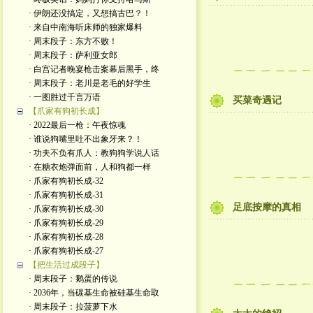
· 伊朗还没搞定，又想搞古巴？！
· 来自中南海听床师的独家爆料
· 周末段子：东方不败！
· 周末段子：萨利亚女郎
· 白宫记者晚宴枪击案幕后黑手，终
· 周末段子：老川是老毛的好学生
· 一图胜过千言万语
买菜奇遇记
【爪家有狗初长成】
· 2022最后一枪：午夜惊魂
· 谁说狗嘴里吐不出象牙来？！
· 功夫不负有爪人：教狗狗学说人话
· 在糖衣炮弹面前，人和狗都一样
· 爪家有狗初长成-32
· 爪家有狗初长成-31
足底按摩的真相
· 爪家有狗初长成-30
· 爪家有狗初长成-29
· 爪家有狗初长成-28
· 爪家有狗初长成-27
【把生活过成段子】
· 周末段子：鹅蛋的传说
· 2036年，当碳基生命被硅基生命取
· 周末段子：拉菠萝下水