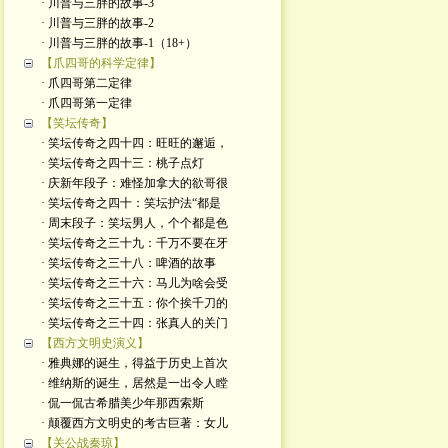
· 川普与三胖的故事-3
· 川普与三胖的故事-2
· 川普与三胖的故事-1（18+）
【爪四哥的科学定律】
· 爪四哥第二定律
· 爪四哥第一定律
【笑坛传奇】
· 笑坛传奇之四十四：旺旺的邂逅，
· 笑坛传奇之四十三：桃子点灯
· 庆新年段子：难怪加拿大的欲哥很
· 笑坛传奇之四十：笑坛护法“都是
· 周末段子：笑坛男人，个个都是色
· 笑坛传奇之三十九：千万不要在牙
· 笑坛传奇之三十八：啤酒的故事
· 笑坛传奇之三十六：马儿为啥会受
· 笑坛传奇之三十五：你个挨千刀的
· 笑坛传奇之三十四：张真人的关门
【西方文明史演义】
· 雅典娜的诞生，得益于历史上首次
· 维纳斯的诞生，居然是一出令人瞠
· 侃一侃古希腊美少年那西索斯
· 颠覆西方文明史的考古巨著：女儿
【关公战秦琼】