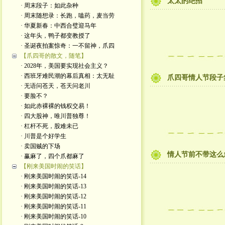
太太的绝招
· 周末段子：如此杂种
· 周末随想录：长跑，嗑药，麦当劳
· 华夏新春：中西合璧迎马年
· 这年头，鸭子都变教授了
· 圣诞夜拍案惊奇：一不留神，爪四
【爪四哥的散文，随笔】
· 2028年，美国要实现社会主义？
· 西班牙难民潮的幕后真相：太无耻
爪四哥情人节段子
· 无语问苍天，苍天问老川
· 要脸不？
· 如此赤裸裸的钱权交易！
· 四大股神，唯川普独尊！
· 杠杆不死，股难未已
· 川普是个好学生
· 卖国贼的下场
情人节前不带这么忽
· 赢麻了，四个爪都麻了
【刚来美国时闹的笑话】
· 刚来美国时闹的笑话-14
· 刚来美国时闹的笑话-13
· 刚来美国时闹的笑话-12
· 刚来美国时闹的笑话-11
· 刚来美国时闹的笑话-10