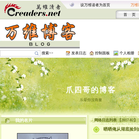
设万维读者为首页
万维
首 页
搜索>>
发表日志
控制面板
个人相册
爪四哥的博客
乐晕你没商量
网络日志列表 【2017-02】
我的名片
晒晒俺从湖底捡到的