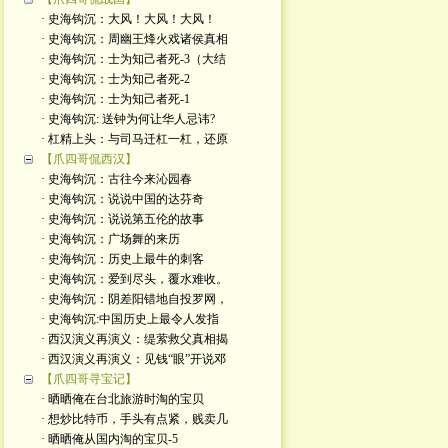
· 史海钩沉：大风！大风！大风！
· 史海钩沉：周幽王烽火戏诸侯真相
· 史海钩沉：士为知己者死-3（大结
· 史海钩沉：士为知己者死-2
· 史海钩沉：士为知己者死-1
· 史海钩沉: 送钟为何让华人忌讳?
· 杠精上头：与司马迁杠一杠，还原
【爪四哥侃西汉】
· 史海钩沉：古往今来沁园春
· 史海钩沉：说说中国的达芬奇
· 史海钩沉：说说第五伦的故事
· 史海钩沉：广场舞的来历
· 史海钩沉：历史上最牛的刺客
· 史海钩沉：爱到尽头，覆水难收。
· 史海钩沉：阴差阳错地自投罗网，
· 史海钩沉:中国历史上最令人发指
· 西汉演义再演义：缇萦救父真相揭
· 西汉演义再演义：见钱“眼”开说邓
【爪四哥寻宝记】
· 晒晒俺在台北旅游时淘的宝贝
· 想炒比特币，手头有点紧，贱卖几
· 晒晒俺从国内淘的宝贝-5