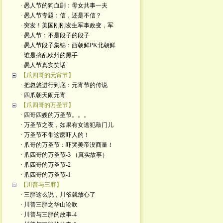
· 愚人节的狗血剧：母女共事一夫
· 愚人节专题：信，还是不信？
· 突发！美国刚刚发生军事政变，军
· 愚人节：不是段子的段子
· 愚人节段子集锦：西朝鲜PK北朝鲜
· 谁是搞乱欧州的黑手
· 愚人节真实笑话
【爪四哥的元宵节】
· 把忽悠进行到底：元宵节的传说
· 四爪朝天闹元宵
【爪四哥的万圣节】
· 四哥四嫂的万圣节。。。
· 万圣节之夜，如果有女逃犯敲门儿
· 万圣节不带这麽吓人的！
· 爪哥的万圣节：吓哭美帝没商量！
· 爪四哥的万圣节-3 （真实故事）
· 爪四哥的万圣节-2
· 爪四哥的万圣节-1
【川普与三胖】
· 三胖这么说，川爷就放心了
· 川普三胖之华山论吹
· 川普与三胖的故事-4