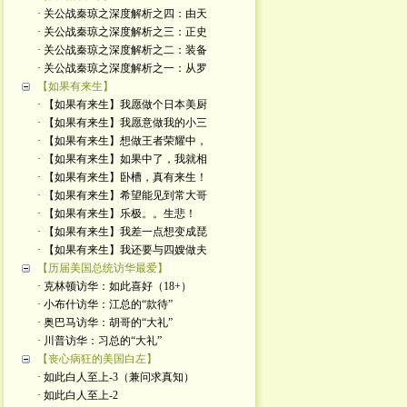
· 关公战秦琼之深度解析之四：由天
· 关公战秦琼之深度解析之三：正史
· 关公战秦琼之深度解析之二：装备
· 关公战秦琼之深度解析之一：从罗
【如果有来生】
· 【如果有来生】我愿做个日本美厨
· 【如果有来生】我愿意做我的小三
· 【如果有来生】想做王者荣耀中，
· 【如果有来生】如果中了，我就相
· 【如果有来生】卧槽，真有来生！
· 【如果有来生】希望能见到常大哥
· 【如果有来生】乐极。。生悲！
· 【如果有来生】我差一点想变成琵
· 【如果有来生】我还要与四嫂做夫
【历届美国总统访华最爱】
· 克林顿访华：如此喜好（18+）
· 小布什访华：江总的“款待”
· 奥巴马访华：胡哥的“大礼”
· 川普访华：习总的“大礼”
【丧心病狂的美国白左】
· 如此白人至上-3（兼问求真知）
· 如此白人至上-2