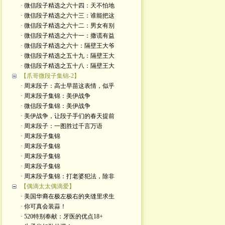
· 微信段子精选之六十四：天不怕地
· 微信段子精选之六十三：谁能把这
· 微信段子精选之六十二：男女有别
· 微信段子精选之六十一：撒谎有益
· 微信段子精选之六十：隔壁王大爷
· 微信段子精选之五十九：隔壁王大
· 微信段子精选之五十八：隔壁王大
【爪哥微段子集锦-2】
· 周末段子：高士早苗这表情，似乎
· 周末段子集锦：美伊战争
· 微信段子集锦：美伊战争
· 美伊战争，让段子手们的春天提前
· 周末段子：一图胜过千言万语
· 周末段子集锦
· 周末段子集锦
· 周末段子集锦
· 周末段子集锦
· 周末段子集锦：打老婆犯法，除非
【偶滴太太偶滴爱】
· 美国华裔在极左极右的夹缝里求生
· 你可真会装蒜！
· 520特别奉献：牙医的优点18+