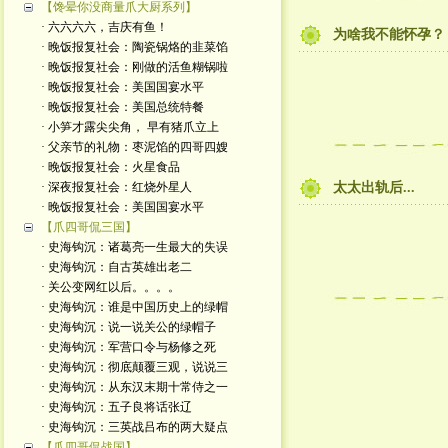
【馋晕你没商量爪大厨系列】
· 六六六六，吉庆有鱼！
为啥我不能怀孕？ 因
· 晚饭报复社会：陶瓷锅烙的韭菜馅
· 晚饭报复社会：刚做的活鱼糊锅啦
· 晚饭报复社会：美国国宴水平
· 晚饭报复社会：美国总统特餐
· 小笋才露尖尖角， 早有猪爪立上
· 父亲节的礼物：枣泥馅的四哥四嫂
· 晚饭报复社会：火星食品
· 深夜报复社会：红烧外星人
太太出轨后...
· 晚饭报复社会：美国国宴水平
【爪四哥侃三国】
· 史海钩沉：诸葛亮一生最大的失误
· 史海钩沉：自古英雄出老二
· 关公变网红以后。。。。
· 史海钩沉：谁是中国历史上的绿帽
· 史海钩沉：说一说关公的绿帽子
· 史海钩沉：军营口令与杨修之死
· 史海钩沉：彻底颠覆三观，说说三
· 史海钩沉：从东汉末期十常侍之一
· 史海钩沉：五子良将话张辽
· 史海钩沉：三英战吕布的两大疑点
【爪四哥侃战国】