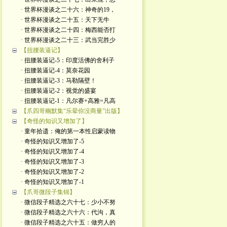
· 世界杯漫谈之二十六：神奇的19，
· 世界杯漫谈之二十五：天下无牛
· 世界杯漫谈之二十四：梅西能否打
· 世界杯漫谈之二十三：武当完胜少
【扭腰装逼记】
· 扭腰装逼记-5：印度活佛的舍利子
· 扭腰装逼记-4：莫奈花园
· 扭腰装逼记-3：马勒隔壁！
· 扭腰装逼记-2：视觉的盛宴
· 扭腰装逼记-1：凡尔赛+高雅=凡高
【爪四哥幽默集“乐晕你没商量”出版】
【奇怪的知识又增加了】
· 童年拾遗：俺的第一本性启蒙读物
· 奇怪的知识又增加了-5
· 奇怪的知识又增加了-4
· 奇怪的知识又增加了-3
· 奇怪的知识又增加了-2
· 奇怪的知识又增加了-1
【爪哥微段子集锦】
· 微信段子精选之六十七：少小不努
· 微信段子精选之六十六：代沟，真
· 微信段子精选之六十五：做穷人的