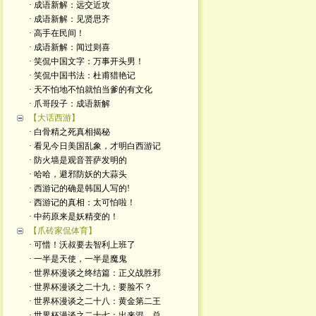
· 成语新解：远交近攻
· 成语新解：见贤思齐
· 高手在民间！
· 成语新解：闻过则喜
· 笑侃中国文字：万事开头男！
· 笑侃中国书法：杜甫猎艳记
· 天不怕地不怕就怕当爹的有文化
· 爪哥段子：成语新解
【大话西游】
· 白骨精之死真相揭秘
· 看见今日美国乱象，才明白西游记
· 防火墙是观音菩萨发明的
· 哈哈，避邪防妖的大蒜头
· 西游记的确是韩国人写的!
· 西游记的真相：太可怕啦！
· 中药原来是妖精变的！
【爪砖家侃体育】
· 可惜！沃叔要去智利上班了
· 一半是天使，一半是魔鬼
· 世界杯漫谈之终结篇：正义战胜邪
· 世界杯漫谈之二十九：要脸不？
· 世界杯漫谈之二十八：黄金第二王
· 世界杯漫谈之二十七：出来混，总