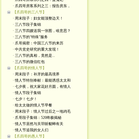
· 爪四哥房客系列之三：报告房东，
【爪四哥的三八节】
· 周末段子：妇女能顶整边天！
· 三八节段子集锦
· 三八节四嫂送我一张图，啥意思？
· 三八节的“特殊”服务
· 爪哥揭密：中国三八节的来历
· 中共党史研究的重大发现！
· 三八节的真相，竟然是...
· 三八节的微信红包
【爪四哥的情人节】
· 周末段子：补牙的最高境界
· 情人节特别奉献：最能诱惑太太和
· 七夕夜，祝大家花好月圆，有情人
· 情人节段子集锦
· 七夕！七夕！
· 给太太做的情人节早餐
· 周末段子：情人节过后之一地鸡毛
· 爪哥段子集锦：520终极揭秘
· 情人节居然与关羽斩貂蝉有关
· 情人节追我的女人们
【爪四哥的愚人节】