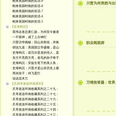
· 刚来美国时闹的笑话-9
川普为何突然与台
· 刚来美国时闹的笑话-8
· 刚来美国时闹的笑话-7
· 刚来美国时闹的笑话-6
· 刚来美国时闹的笑话-5
【史海钩沉】
· 英伟达老总黄仁勋，为何至今被老
· 一不留神，成了上古神灯
· 川普访华揭秘：回山东祭祖，并恢
职业闻屁师
· 胡说九道：美国国父华盛顿，是山
· 史海钩沉：诺贝尔是龙的传人，是
· 东方不亮西方亮，老毛的孙子终于
· 史海钩沉：安徒生笔下的美人鱼，
· 史海钩沉：川普才是山东历史上最
· 周末段子：鸡飞蛋打
· 说说花木兰
万维抢答题：世界
【爪四哥老连环画系列】
· 爪哥老连环画收藏系列之二十九：
· 爪哥老连环画收藏系列之二十七：
· 爪哥老连环画收藏系列之二十六：
· 爪哥老连环画收藏系列之二十五：
· 爪哥老连环画收藏系列之二十四：
· 爪哥老连环画收藏系列之二十三：