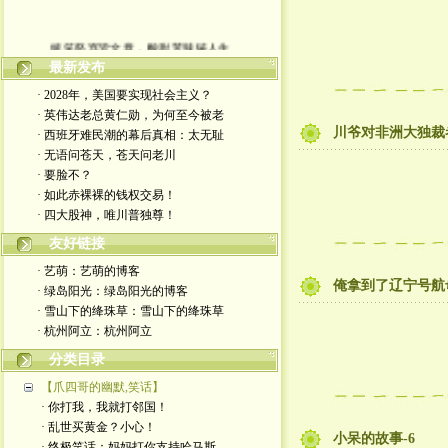
嬉笑怒骂皆文章，酸甜苦辣铸人生
最新发布
· 2028年，美国要实现社会主义？
· 英伟达老总黄仁勋，为何至今被老
川爷对非洲大独裁
· 西班牙难民潮的幕后真相：太无耻
· 无语问苍天，苍天问老川
· 要脸不？
· 如此赤裸裸的钱权交易！
· 四大股神，唯川普独尊！
友好链接
· 艺萌：艺萌的博客
俺拿到了辽宁号航
· 绿岛阳光：绿岛阳光的博客
· 雪山下的绛珠草：雪山下的绛珠草
· 杭州阿立：杭州阿立
分类目录
【爪四哥的幽默,笑话】
· 你打我，我就打邻国！
· 乱世买黄金？小心！
小呆的故事-6
· 终极笑话：妈妈打你支持哈马斯