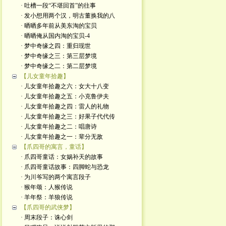
· 吐槽一段“不堪回首”的往事
· 发小想用两个汉，明古董换我的八
· 晒晒多年前从美东淘的宝贝
· 晒晒俺从国内淘的宝贝-4
· 梦中奇缘之四：重归现世
· 梦中奇缘之三：第三层梦境
· 梦中奇缘之二：第二层梦境
【儿女童年拾趣】
· 儿女童年拾趣之六：女大十八变
· 儿女童年拾趣之五：小克鲁伊夫
· 儿女童年拾趣之四：雷人的礼物
· 儿女童年拾趣之三：好果子代代传
· 儿女童年拾趣之二：唱唐诗
· 儿女童年拾趣之一：辈分无敌
【爪四哥的寓言，童话】
· 爪四哥童话：女娲补天的故事
· 爪四哥童话故事：四脚蛇与恐龙
· 为川爷写的两个寓言段子
· 猴年颂：人猴传说
· 羊年祭：羊狼传说
【爪四哥的武侠梦】
· 周末段子：诛心剑