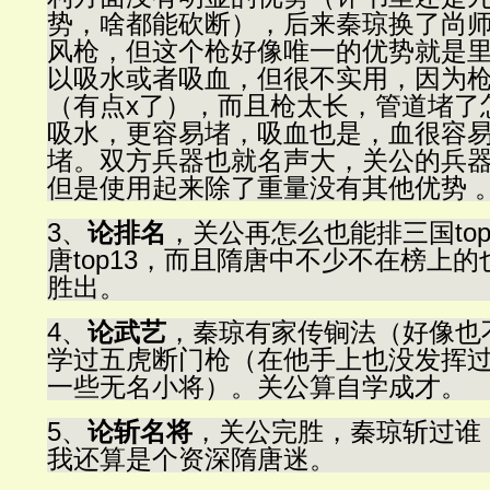
势，啥都能砍断），后来秦琼换了尚
风枪，但这个枪好像唯一的优势就是
以吸水或者吸血，但很不实用，因为
（有点x了），而且枪太长，管道堵了
吸水，更容易堵，吸血也是，血很容
堵。双方兵器也就名声大，关公的兵
但是使用起来除了重量没有其他优势 
3、
论排名
，关公再怎么也能排三国to
唐top13，而且隋唐中不少不在榜上
胜出。
4、
论武艺
，秦琼有家传锏法（好像也
学过五虎断门枪（在他手上也没发挥
一些无名小将）。关公算自学成才。
5、
论斩名将
，关公完胜，秦琼斩过谁
我还算是个资深隋唐迷。