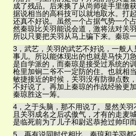
成了残品。后来换了从尚师徒手里缴
据说相当的高科技可以就地取水。打
还真不好说。虽然一个占据气势一个
然秦琼比关羽能说会道，激将法对关
所以只要把关羽从马上骗下来。秦琼
3，武艺，关羽的武艺不好说，一般人
事儿。所以能体现出的也就是马快刀
是自学派的，而秦琼是接受过系统的
枪里加锏二爷不一定防的住。也就相
敏捷接近的时候，关羽没有防御点数
不好说了。再加上秦琼的作战经验更
秦琼胜这一筹。
4，之于头脑，那不用说了。显然关羽
且关羽成名之后忒傲气，才有的走麦
是临死前为了儿子和尉迟恭抢过帅印
5，再有说同时代相比，秦琼和关羽都