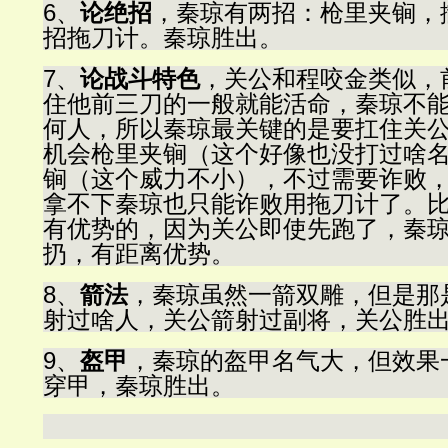
6、
论绝招
，秦琼有两招：枪里夹锏，
招拖刀计。秦琼胜出。
7、
论战斗特色
，关公和程咬金类似，
住他前三刀的一般就能活命，秦琼不
何人，所以秦琼最关键的是要扛住关
机会枪里夹锏（这个好像也没打过啥
锏（这个威力不小），不过需要诈败
拿不下秦琼也只能诈败用拖刀计了。
有优势的，因为关公即使先跑了，秦
扔，有距离优势。
8、
箭法
，秦琼虽然一箭双雕，但是那
射过啥人，关公箭射过副将，关公胜
9、
盔甲
，秦琼的盔甲名气大，但效果
穿甲，秦琼胜出。