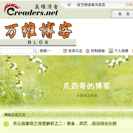
设万维读者为首页
万维
首 页
搜索>>
发表日志
控制面板
个人相册
爪四哥的博客
乐晕你没商量
网络日志正文
关公战秦琼之深度解析之二：装备，武艺，战法综合比较