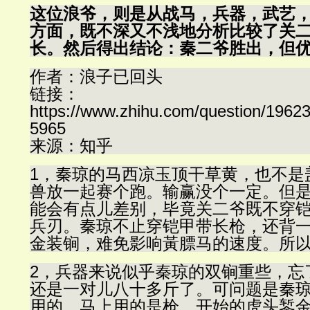
这位浪爷，则是从战马，兵器，武艺
方面，既不深又不浅地分析比较了关
长。然后得出结论：秦二爷胜出，但
作者：浪子已回头
链接：
https://www.zhihu.com/question/1962
5965
来源：知乎
1，秦琼的马西凉玉顶干草黄，也不是
兽放一起赛个跑。输赢没个一定。但
能会有点儿差别，毕竟关二爷既不穿
兵刃。秦琼不止穿铠甲带长枪，还背
金装锏，难免影响黃膘马的速度。所
2，兵器来说似乎秦琼的双锏重些，忘
还是一对儿八十多斤了。可问题是秦
用的。马上用的是枪，开始的虎头錾