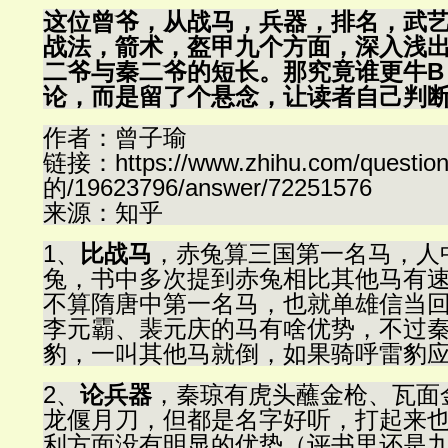
这位曾爷，从战马，兵器，排名，武
战法，箭术，盔甲九个方面，深入浅
二爷与秦二爷的短长。那究竟谁更牛B
论，而是留了个悬念，让读者自己判
作者：曾子瑜
链接：https://www.zhihu.com/quest
的/19623796/answer/72251576
来源：知乎
1、
比战马
，赤兔算三国第一名马，人
兔，书中多次提到赤兔相比其他马有
不算隋唐中第一名马，也就单雄信当
李元霸、裴元庆的马有啥优势，不过
豹，一叫其他马就倒，如果骑呼雷豹
2、
论兵器
，秦琼有虎头蘸金枪、瓦面
龙偃月刀，但都是名字好听，打起来
利方面没有明显的优势（评书里还是