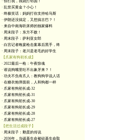
· 你打我，我就打邻国！
· 乱世买黄金？小心！
· 终极笑话：妈妈打你支持哈马斯
· 伊朗还没搞定，又想搞古巴？！
· 来自中南海听床师的独家爆料
· 周末段子：东方不败！
· 周末段子：萨利亚女郎
· 白宫记者晚宴枪击案幕后黑手，终
· 周末段子：老川是老毛的好学生
【爪家有狗初长成】
· 2022最后一枪：午夜惊魂
· 谁说狗嘴里吐不出象牙来？！
· 功夫不负有爪人：教狗狗学说人话
· 在糖衣炮弹面前，人和狗都一样
· 爪家有狗初长成-32
· 爪家有狗初长成-31
· 爪家有狗初长成-30
· 爪家有狗初长成-29
· 爪家有狗初长成-28
· 爪家有狗初长成-27
【把生活过成段子】
· 周末段子：鹅蛋的传说
· 2036年，当碳基生命被硅基生命取