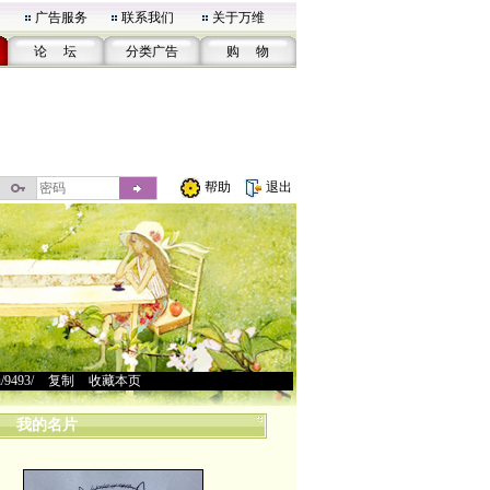
广告服务
联系我们
关于万维
论 坛
分类广告
购 物
帮助
退出
u/9493/
>
复制
>
收藏本页
我的名片