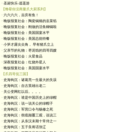
· 圣诞快乐-逍遥游
【馋晕你没商量爪大厨系列】
· 六六六六，吉庆有鱼！
· 晚饭报复社会：陶瓷锅烙的韭菜馅
· 晚饭报复社会：刚做的活鱼糊锅啦
· 晚饭报复社会：美国国宴水平
· 晚饭报复社会：美国总统特餐
· 小笋才露尖尖角， 早有猪爪立上
· 父亲节的礼物：枣泥馅的四哥四嫂
· 晚饭报复社会：火星食品
· 深夜报复社会：红烧外星人
· 晚饭报复社会：美国国宴水平
【爪四哥侃三国】
· 史海钩沉：诸葛亮一生最大的失误
· 史海钩沉：自古英雄出老二
· 关公变网红以后。。。。
· 史海钩沉：谁是中国历史上的绿帽
· 史海钩沉：说一说关公的绿帽子
· 史海钩沉：军营口令与杨修之死
· 史海钩沉：彻底颠覆三观，说说三
· 史海钩沉：从东汉末期十常侍之一
· 史海钩沉：五子良将话张辽