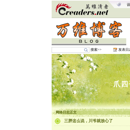
搜索>>
发表日
爪四
乐
网络日志正文
三胖这么说，川爷就放心了