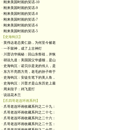
· 刚来美国时闹的笑话-10
· 刚来美国时闹的笑话-9
· 刚来美国时闹的笑话-8
· 刚来美国时闹的笑话-7
· 刚来美国时闹的笑话-6
· 刚来美国时闹的笑话-5
【史海钩沉】
· 英伟达老总黄仁勋，为何至今被老
· 一不留神，成了上古神灯
· 川普访华揭秘：回山东祭祖，并恢
· 胡说九道：美国国父华盛顿，是山
· 史海钩沉：诺贝尔是龙的传人，是
· 东方不亮西方亮，老毛的孙子终于
· 史海钩沉：安徒生笔下的美人鱼，
· 史海钩沉：川普才是山东历史上最
· 周末段子：鸡飞蛋打
· 说说花木兰
【爪四哥老连环画系列】
· 爪哥老连环画收藏系列之二十九：
· 爪哥老连环画收藏系列之二十七：
· 爪哥老连环画收藏系列之二十六：
· 爪哥老连环画收藏系列之二十五：
· 爪哥老连环画收藏系列之二十四：