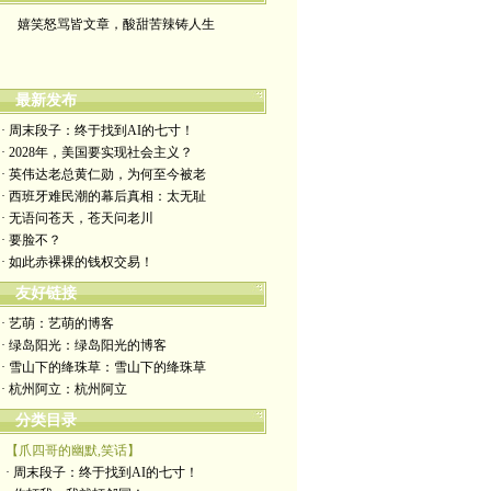
嬉笑怒骂皆文章，酸甜苦辣铸人生
最新发布
· 周末段子：终于找到AI的七寸！
· 2028年，美国要实现社会主义？
· 英伟达老总黄仁勋，为何至今被老
· 西班牙难民潮的幕后真相：太无耻
· 无语问苍天，苍天问老川
· 要脸不？
· 如此赤裸裸的钱权交易！
友好链接
· 艺萌：艺萌的博客
· 绿岛阳光：绿岛阳光的博客
· 雪山下的绛珠草：雪山下的绛珠草
· 杭州阿立：杭州阿立
分类目录
【爪四哥的幽默,笑话】
· 周末段子：终于找到AI的七寸！