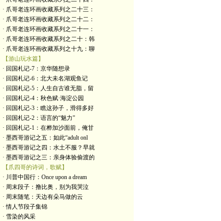
· 爪哥老连环画收藏系列之二十三：
· 爪哥老连环画收藏系列之二十二：
· 爪哥老连环画收藏系列之二十一：
· 爪哥老连环画收藏系列之二十：韩
· 爪哥老连环画收藏系列之十九：聊
【游山玩水篇】
· 回国札记-7：京华随想录
· 回国札记-6：北大未名湖观鱼记
· 回国札记-5：人生自古谁无脂，留
· 回国札记-4：秋色赋·海淀公园
· 回国札记-3：瞧这孙子，滑得多好
· 回国札记-2：语言的“魅力”
· 回国札记-1：在桦加沙面前，俺甘
· 墨西哥游记之五：如此“adult onl
· 墨西哥游记之四：水土不服？早就
· 墨西哥游记之三：亲身体验偷渡的
【爪四哥的诗词，歌赋】
· 川普中国行：Once upon a dream
· 周末段子：撸比奥，别为我哭泣
· 周末随笔：天边有朵马做的云
· 情人节段子集锦
· 雪染的风采