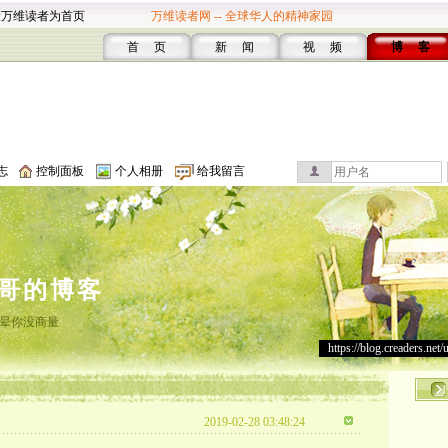
设万维读者为首页
万维读者网 -- 全球华人的精神家园
首 页
新 闻
视 频
博 客
志
控制面板
个人相册
给我留言
哥的博客
晕你没商量
https://blog.creaders.net/
2019-02-28 03:48:24