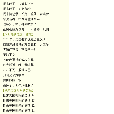
· 周末段子：拉菠萝下水
· 周末段子：如此杂种
· 周末随想录：长跑，嗑药，麦当劳
· 华夏新春：中西合璧迎马年
· 这年头，鸭子都变教授了
· 圣诞夜拍案惊奇：一不留神，爪四
【爪四哥的散文，随笔】
· 2028年，美国要实现社会主义？
· 西班牙难民潮的幕后真相：太无耻
· 无语问苍天，苍天问老川
· 要脸不？
· 如此赤裸裸的钱权交易！
· 四大股神，唯川普独尊！
· 杠杆不死，股难未已
· 川普是个好学生
· 卖国贼的下场
· 赢麻了，四个爪都麻了
【刚来美国时闹的笑话】
· 刚来美国时闹的笑话-14
· 刚来美国时闹的笑话-13
· 刚来美国时闹的笑话-12
· 刚来美国时闹的笑话-11