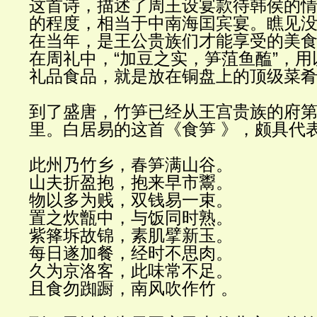
这首诗，描述了周王设宴款待韩侯的
的程度，相当于中南海囯宾宴。瞧见
在当年，是王公贵族们才能享受的美
在周礼中，
“
加豆之实，笋菹鱼醢
”
，用
礼品食品，就是放在铜盘上的顶级菜
到了盛唐，竹笋已经从王宫贵族的府
里。白居易的这首《食笋 》，颇具代
此州乃竹乡，春笋满山谷。
山夫折盈抱，抱来早市鬻。
物以多为贱，双钱易一束。
置之炊甑中，与饭同时熟。
紫箨坼故锦，素肌擘新玉。
每日遂加餐，经时不思肉。
久为京洛客，此味常不足。
且食勿踟蹰，南风吹作竹 。