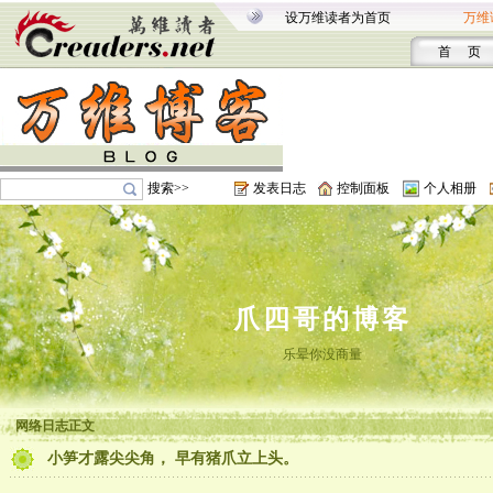
设万维读者为首页
万维
首 页
搜索>>
发表日志
控制面板
个人相册
爪四哥的博客
乐晕你没商量
网络日志正文
小笋才露尖尖角， 早有猪爪立上头。