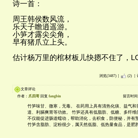
诗一首：
周王韩侯数风流，
乐天子瞻逍遥游。
小笋才露尖尖角，
早有猪爪立上头。
估计杨万里的棺材板儿快摁不住了
，L
浏览(3487)
(2)
文章评论
作者：
爪四哥
回复
fangbin
留言时间：20
竹笋味甘、微寒，无毒。 在药用上具有清热化痰、益气和
道、利膈爽胃等功效。 竹笋还具有低脂肪、低糖、多纤维
不仅能促进肠道蠕动，帮助消化，去积食，防便秘，并有
竹笋含脂肪、淀粉很少，属天然低脂、低热量食品，是肥