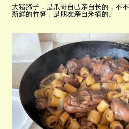
大猪蹄子，是爪哥自己亲自长的，不
新鲜的竹笋，是朋友亲自釆摘的。