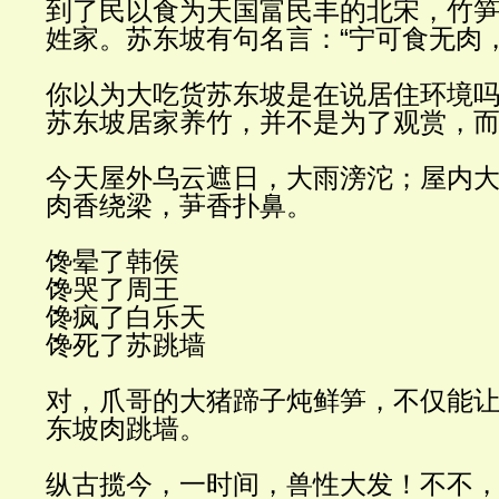
到了民以食为天国富民丰的北宋，竹
姓家。苏东坡有句名言：
“
宁可食无肉
你以为大吃货苏东坡是在说居住环境
苏东坡居家养竹，并不是为了观赏，
今天屋外乌云遮日，大雨滂沱；屋内
肉香绕梁，芛香扑鼻。
馋晕了韩侯
馋哭了周王
馋疯了白乐天
馋死了苏跳墙
对，爪哥的大猪蹄子炖鲜笋，不仅能
东坡肉跳墙。
纵古揽今，一时间，兽性大发！不不