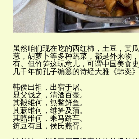
虽然咱们现在吃的西红柿，土豆，黄
葱，胡萝卜等多种蔬菜，都是外来物
有。但竹笋这玩意儿，可谓中国美食
几千年前孔子编篡的诗经大雅《韩奕
韩侯出祖，出宿于屠。
显父饯之，清酒百壶。
其殽维何，炰鳖鲜鱼。
其蔌维何，维笋及蒲。
其赠维何，乘马路车。
笾豆有且，侯氏燕胥。