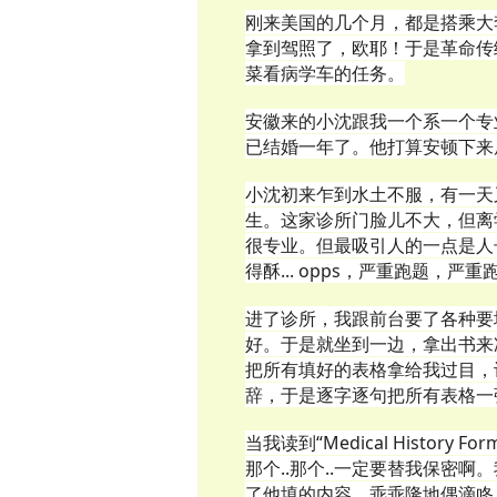
刚来美国的几个月，都是搭乘大
拿到驾照了，欧耶！于是革命传
菜看病学车的任务。
安徽来的小沈跟我一个系一个专
已结婚一年了。他打算安顿下来
小沈初来乍到水土不服，有一天
生。这家诊所门脸儿不大，但离
很专业。但最吸引人的一点是人
得酥... opps，严重跑题，严
进了诊所，我跟前台要了各种要
好。于是就坐到一边，拿出书来
把所有填好的表格拿给我过目，
辞，于是逐字逐句把所有表格一
当我读到“Medical Histor
那个..那个..一定要替我保密
了他填的内容，乖乖隆地偶滴咚！