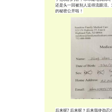
还是头一回被别人逗得流眼泪。
的秘密公开啦！
后来呢? 后来呢？后来我使劲忍住