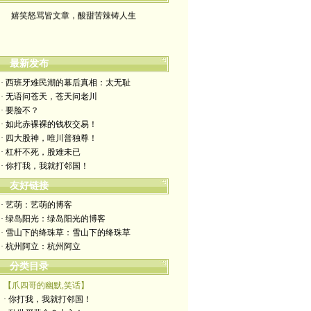
嬉笑怒骂皆文章，酸甜苦辣铸人生
最新发布
· 西班牙难民潮的幕后真相：太无耻
· 无语问苍天，苍天问老川
· 要脸不？
· 如此赤裸裸的钱权交易！
· 四大股神，唯川普独尊！
· 杠杆不死，股难未已
· 你打我，我就打邻国！
友好链接
· 艺萌：艺萌的博客
· 绿岛阳光：绿岛阳光的博客
· 雪山下的绛珠草：雪山下的绛珠草
· 杭州阿立：杭州阿立
分类目录
【爪四哥的幽默,笑话】
· 你打我，我就打邻国！