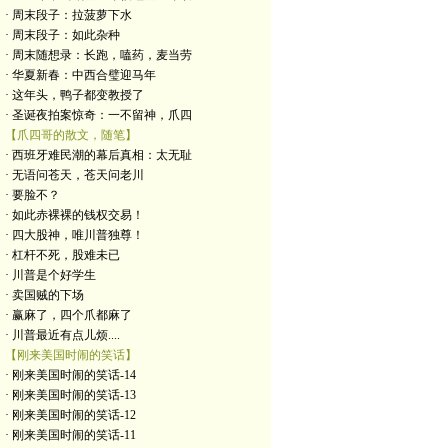
· 周末段子：拉菠萝下水
· 周末段子：如此杂种
· 周末随想录：长跑，嗑药，麦当劳
· 华夏新春：中西合璧迎马年
· 这年头，鸭子都变教授了
· 圣诞夜拍案惊奇：一不留神，爪四
【爪四哥的散文，随笔】
· 西班牙难民潮的幕后真相：太无耻
· 无语问苍天，苍天问老川
· 要脸不？
· 如此赤裸裸的钱权交易！
· 四大股神，唯川普独尊！
· 杠杆不死，股难未已
· 川普是个好学生
· 卖国贼的下场
· 赢麻了，四个爪都麻了
· 川普最近有点儿烦....
【刚来美国时闹的笑话】
· 刚来美国时闹的笑话-14
· 刚来美国时闹的笑话-13
· 刚来美国时闹的笑话-12
· 刚来美国时闹的笑话-11