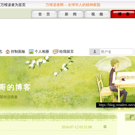
设万维读者为首页
万维读者网 -- 全球华人的精神家园
首 页
新 闻
视 频
博 客
志
控制面板
个人相册
给我留言
哥的博客
晕你没商量
https://blog.creaders.net/
2016-07-12 03:51:08