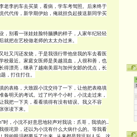
李老李的车去买菜，看病，学车考驾照。后来终于
统代代传，新学期伊始，俺就担负起接送新同学买
业，别看一张娃娃脸特腼腆的样子，人家年纪轻轻
后就把在艺校做老师的太太办过来。
又吐又泻还发烧，于是我强行带他坐我的车去看医
学校最近。家庭女医师是美越混血，人很和善，也
长得漂亮，继承了越南美眉与加州女郞的优点，长
重跑题，打住打住。
填的表格，大致跟小沈交待了一下，让他把表格填
准备明天的考试。过了约半个小时，小沈走过来，
让我把一下关，看看填得有没有错误。我义不容
张张读下来。
y Form”时，小沈不好意思地轻声对我说：爪哥，我填的..
啊。我很诧异，还以为小沈有什么大病什么的。等我看
我的眼泪都要乐了出来...从来都是我逗别人乐，这