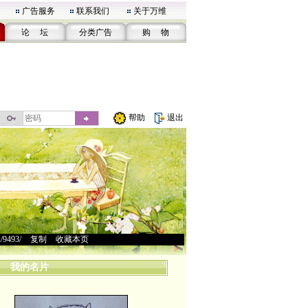
广告服务
联系我们
关于万维
论 坛
分类广告
购 物
帮助
退出
u/9493/
>
复制
>
收藏本页
我的名片