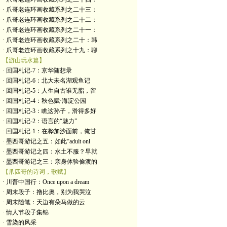
· 爪哥老连环画收藏系列之二十三：
· 爪哥老连环画收藏系列之二十二：
· 爪哥老连环画收藏系列之二十一：
· 爪哥老连环画收藏系列之二十：韩
· 爪哥老连环画收藏系列之十九：聊
【游山玩水篇】
· 回国札记-7：京华随想录
· 回国札记-6：北大未名湖观鱼记
· 回国札记-5：人生自古谁无脂，留
· 回国札记-4：秋色赋·海淀公园
· 回国札记-3：瞧这孙子，滑得多好
· 回国札记-2：语言的“魅力”
· 回国札记-1：在桦加沙面前，俺甘
· 墨西哥游记之五：如此“adult onl
· 墨西哥游记之四：水土不服？早就
· 墨西哥游记之三：亲身体验偷渡的
【爪四哥的诗词，歌赋】
· 川普中国行：Once upon a dream
· 周末段子：撸比奥，别为我哭泣
· 周末随笔：天边有朵马做的云
· 情人节段子集锦
· 雪染的风采