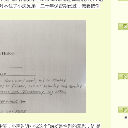
对不住了小沈兄弟，二十年保密期已过，俺要把你
笑，小声告诉小沈这个“sex”是性别的意思，M 是