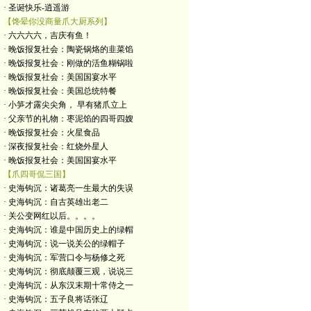
· 圣诞快乐-逍遥游
【馋晕你没商量爪大厨系列】
· 六六六六，吉庆有鱼！
· 晚饭报复社会：陶瓷锅烙的韭菜馅
· 晚饭报复社会：刚做的活鱼糊锅啦
· 晚饭报复社会：美国国宴水平
· 晚饭报复社会：美国总统特餐
· 小笋才露尖尖角， 早有猪爪立上
· 父亲节的礼物：枣泥馅的四哥四嫂
· 晚饭报复社会：火星食品
· 深夜报复社会：红烧外星人
· 晚饭报复社会：美国国宴水平
【爪四哥侃三国】
· 史海钩沉：诸葛亮一生最大的失误
· 史海钩沉：自古英雄出老二
· 关公变网红以后。。。。
· 史海钩沉：谁是中国历史上的绿帽
· 史海钩沉：说一说关公的绿帽子
· 史海钩沉：军营口令与杨修之死
· 史海钩沉：彻底颠覆三观，说说三
· 史海钩沉：从东汉末期十常侍之一
· 史海钩沉：五子良将话张辽