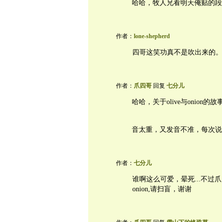
哈哈，牧人兄看明天俺贴的段
作者：
lone-shepherd
四哥这笑功真不是吹出来的
作者：
爪四哥
回复
七分儿
哈哈，关于olive与onio
音太重，又发音不准，每次说oni
作者：
七分儿
谁啊这么可爱，晕死...不过爪
onion,请扫盲，谢谢