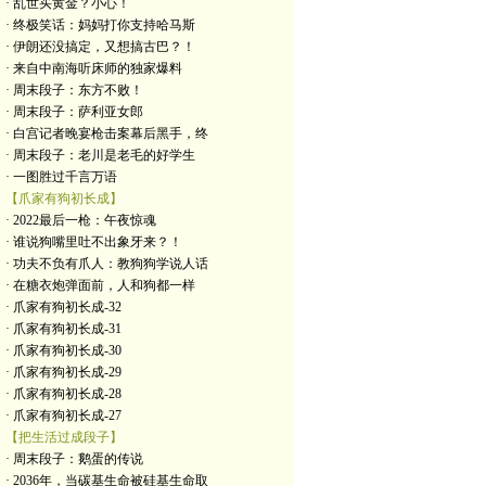
· 乱世买黄金？小心！
· 终极笑话：妈妈打你支持哈马斯
· 伊朗还没搞定，又想搞古巴？！
· 来自中南海听床师的独家爆料
· 周末段子：东方不败！
· 周末段子：萨利亚女郎
· 白宫记者晚宴枪击案幕后黑手，终
· 周末段子：老川是老毛的好学生
· 一图胜过千言万语
【爪家有狗初长成】
· 2022最后一枪：午夜惊魂
· 谁说狗嘴里吐不出象牙来？！
· 功夫不负有爪人：教狗狗学说人话
· 在糖衣炮弹面前，人和狗都一样
· 爪家有狗初长成-32
· 爪家有狗初长成-31
· 爪家有狗初长成-30
· 爪家有狗初长成-29
· 爪家有狗初长成-28
· 爪家有狗初长成-27
【把生活过成段子】
· 周末段子：鹅蛋的传说
· 2036年，当碳基生命被硅基生命取