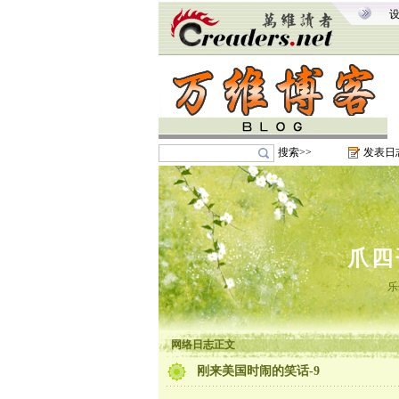
搜索>>
发表日
爪四
乐
网络日志正文
刚来美国时闹的笑话-9