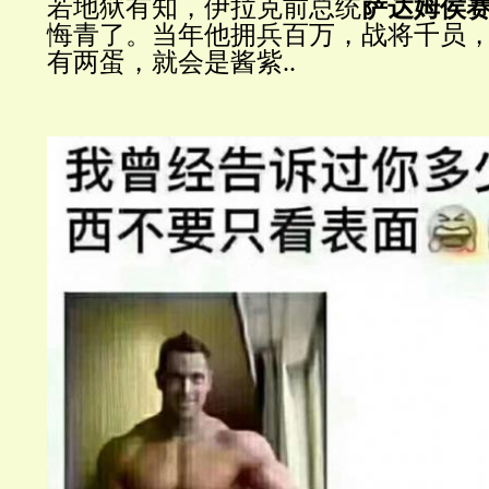
若地狱有知，伊拉克前总统
萨达姆侯
悔青了。当年他拥兵百万，战将千员
有两蛋，就会是酱紫
..