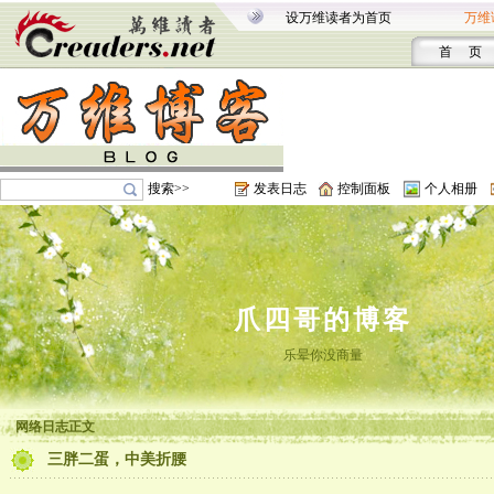
设万维读者为首页
万维
首 页
搜索>>
发表日志
控制面板
个人相册
爪四哥的博客
乐晕你没商量
网络日志正文
三胖二蛋，中美折腰