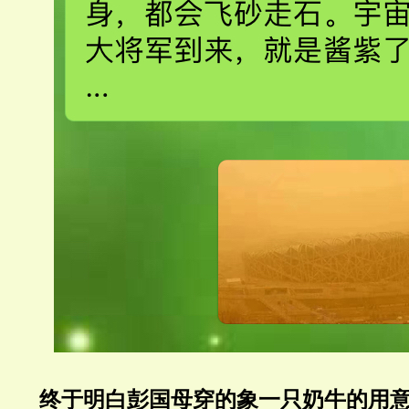
终于明白彭国母穿的象一只奶牛的用