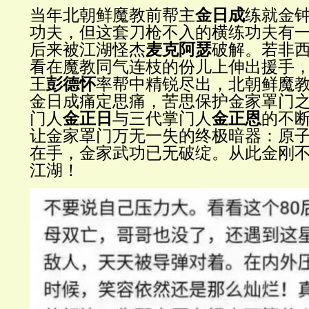
当年北朝鲜魔教前帮主
金日成
练就金
功夫，但这套刀枪不入的横练功夫有
后来被江湖怪杰
麦克阿瑟
破解。若非
看在魔教同气连枝的份儿上伸出援手
王
彭德怀
率帮中精锐尽出，北朝鲜魔
金日成痛定思痛，苦思保护金家罩门
门人
金正日
与三代掌门人
金正恩
的不
让金家罩门万无一失的终极暗器：原
在手，金家武功已无破绽。从此金刚
江湖！