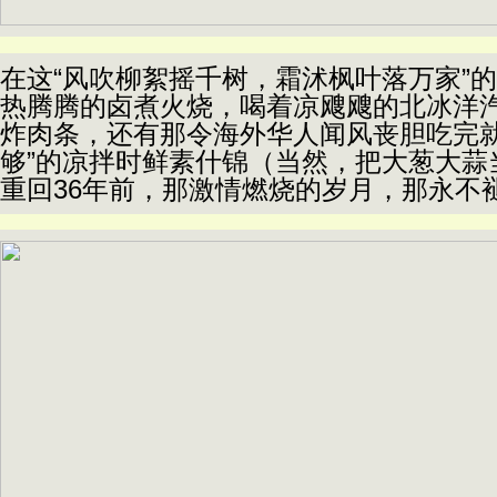
在这
“
风吹柳絮摇千树，霜沭枫叶落万家
”
的
热腾腾的卤煮火烧，喝着凉飕飕的北冰洋
炸肉条，还有那令海外华人闻风丧胆吃完
够
”
的凉拌时鲜素什锦（当然，把大葱大蒜
重回
36
年前，那激情燃烧的岁月，那永不