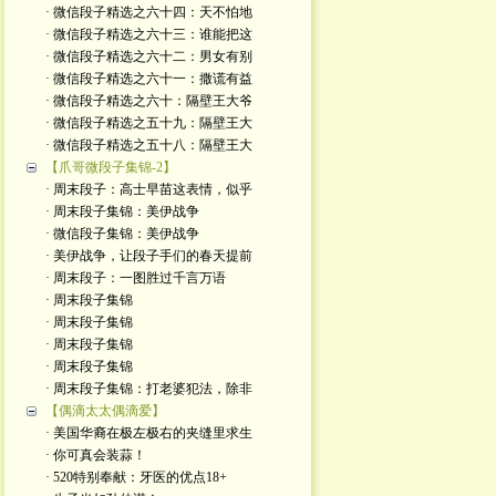
· 微信段子精选之六十四：天不怕地
· 微信段子精选之六十三：谁能把这
· 微信段子精选之六十二：男女有别
· 微信段子精选之六十一：撒谎有益
· 微信段子精选之六十：隔壁王大爷
· 微信段子精选之五十九：隔壁王大
· 微信段子精选之五十八：隔壁王大
【爪哥微段子集锦-2】
· 周末段子：高士早苗这表情，似乎
· 周末段子集锦：美伊战争
· 微信段子集锦：美伊战争
· 美伊战争，让段子手们的春天提前
· 周末段子：一图胜过千言万语
· 周末段子集锦
· 周末段子集锦
· 周末段子集锦
· 周末段子集锦
· 周末段子集锦：打老婆犯法，除非
【偶滴太太偶滴爱】
· 美国华裔在极左极右的夹缝里求生
· 你可真会装蒜！
· 520特别奉献：牙医的优点18+