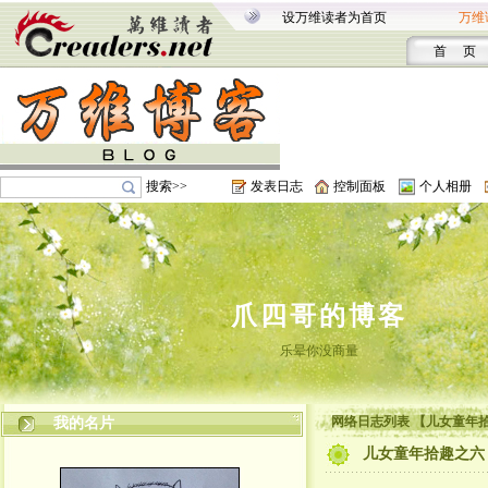
设万维读者为首页
万维
首 页
搜索>>
发表日志
控制面板
个人相册
爪四哥的博客
乐晕你没商量
网络日志列表 【儿女童年
我的名片
儿女童年拾趣之六