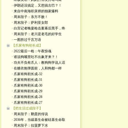
· 伊朗还没搞定，又想搞古巴？！
· 来自中南海听床师的独家爆料
· 周末段子：东方不败！
· 周末段子：萨利亚女郎
· 白宫记者晚宴枪击案幕后黑手，终
· 周末段子：老川是老毛的好学生
· 一图胜过千言万语
【爪家有狗初长成】
· 2022最后一枪：午夜惊魂
· 谁说狗嘴里吐不出象牙来？！
· 功夫不负有爪人：教狗狗学说人话
· 在糖衣炮弹面前，人和狗都一样
· 爪家有狗初长成-32
· 爪家有狗初长成-31
· 爪家有狗初长成-30
· 爪家有狗初长成-29
· 爪家有狗初长成-28
· 爪家有狗初长成-27
【把生活过成段子】
· 周末段子：鹅蛋的传说
· 2036年，当碳基生命被硅基生命取
· 周末段子：拉菠萝下水