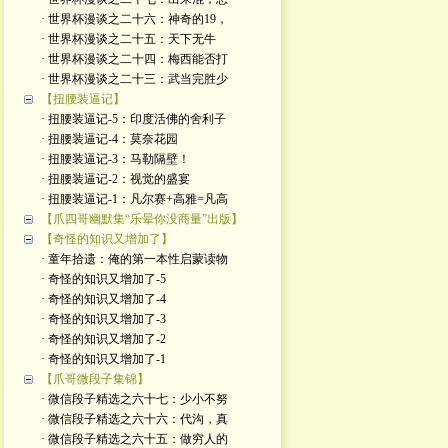
· 世界杯漫谈之二十六：神奇的19，
· 世界杯漫谈之二十五：天下无牛
· 世界杯漫谈之二十四：梅西能否打
· 世界杯漫谈之二十三：武当完胜少
【扭腰装逼记】
· 扭腰装逼记-5：印度活佛的舍利子
· 扭腰装逼记-4：莫奈花园
· 扭腰装逼记-3：马勒隔壁！
· 扭腰装逼记-2：视觉的盛宴
· 扭腰装逼记-1：凡尔赛+高雅=凡高
【爪四哥幽默集“乐晕你没商量”出版】
【奇怪的知识又增加了】
· 童年拾遗：俺的第一本性启蒙读物
· 奇怪的知识又增加了-5
· 奇怪的知识又增加了-4
· 奇怪的知识又增加了-3
· 奇怪的知识又增加了-2
· 奇怪的知识又增加了-1
【爪哥微段子集锦】
· 微信段子精选之六十七：少小不努
· 微信段子精选之六十六：代沟，真
· 微信段子精选之六十五：做穷人的