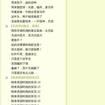
· 周末段子：如此杂种
· 周末随想录：长跑，嗑药，麦当劳
· 华夏新春：中西合璧迎马年
· 这年头，鸭子都变教授了
· 圣诞夜拍案惊奇：一不留神，爪四
【爪四哥的散文，随笔】
· 西班牙难民潮的幕后真相：太无耻
· 无语问苍天，苍天问老川
· 要脸不？
· 如此赤裸裸的钱权交易！
· 四大股神，唯川普独尊！
· 杠杆不死，股难未已
· 川普是个好学生
· 卖国贼的下场
· 赢麻了，四个爪都麻了
· 川普最近有点儿烦....
【刚来美国时闹的笑话】
· 刚来美国时闹的笑话-14
· 刚来美国时闹的笑话-13
· 刚来美国时闹的笑话-12
· 刚来美国时闹的笑话-11
· 刚来美国时闹的笑话-10