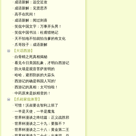
· 成语新解：远交近攻
· 成语新解：见贤思齐
· 高手在民间！
· 成语新解：闻过则喜
· 笑侃中国文字：万事开头男！
· 笑侃中国书法：杜甫猎艳记
· 天不怕地不怕就怕当爹的有文化
· 爪哥段子：成语新解
【大话西游】
· 白骨精之死真相揭秘
· 看见今日美国乱象，才明白西游记
· 防火墙是观音菩萨发明的
· 哈哈，避邪防妖的大蒜头
· 西游记的确是韩国人写的!
· 西游记的真相：太可怕啦！
· 中药原来是妖精变的！
【爪砖家侃体育】
· 可惜！沃叔要去智利上班了
· 一半是天使，一半是魔鬼
· 世界杯漫谈之终结篇：正义战胜邪
· 世界杯漫谈之二十九：要脸不？
· 世界杯漫谈之二十八：黄金第二王
· 世界杯漫谈之二十七：出来混，总