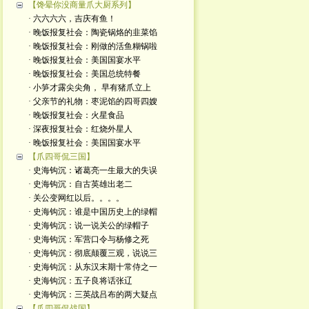
【馋晕你没商量爪大厨系列】
· 六六六六，吉庆有鱼！
· 晚饭报复社会：陶瓷锅烙的韭菜馅
· 晚饭报复社会：刚做的活鱼糊锅啦
· 晚饭报复社会：美国国宴水平
· 晚饭报复社会：美国总统特餐
· 小笋才露尖尖角， 早有猪爪立上
· 父亲节的礼物：枣泥馅的四哥四嫂
· 晚饭报复社会：火星食品
· 深夜报复社会：红烧外星人
· 晚饭报复社会：美国国宴水平
【爪四哥侃三国】
· 史海钩沉：诸葛亮一生最大的失误
· 史海钩沉：自古英雄出老二
· 关公变网红以后。。。。
· 史海钩沉：谁是中国历史上的绿帽
· 史海钩沉：说一说关公的绿帽子
· 史海钩沉：军营口令与杨修之死
· 史海钩沉：彻底颠覆三观，说说三
· 史海钩沉：从东汉末期十常侍之一
· 史海钩沉：五子良将话张辽
· 史海钩沉：三英战吕布的两大疑点
【爪四哥侃战国】