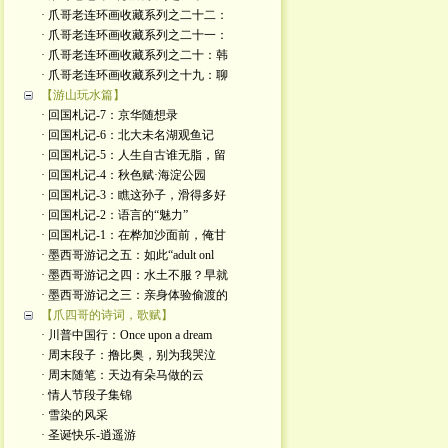
· 爪哥老连环画收藏系列之二十二：
· 爪哥老连环画收藏系列之二十一：
· 爪哥老连环画收藏系列之二十：韩
· 爪哥老连环画收藏系列之十九：聊
【游山玩水篇】
· 回国札记-7：京华随想录
· 回国札记-6：北大未名湖观鱼记
· 回国札记-5：人生自古谁无脂，留
· 回国札记-4：秋色赋·海淀公园
· 回国札记-3：瞧这孙子，滑得多好
· 回国札记-2：语言的“魅力”
· 回国札记-1：在桦加沙面前，俺甘
· 墨西哥游记之五：如此“adult onl
· 墨西哥游记之四：水土不服？早就
· 墨西哥游记之三：亲身体验偷渡的
【爪四哥的诗词，歌赋】
· 川普中国行：Once upon a dream
· 周末段子：撸比奥，别为我哭泣
· 周末随笔：天边有朵马做的云
· 情人节段子集锦
· 雪染的风采
· 圣诞快乐-逍遥游