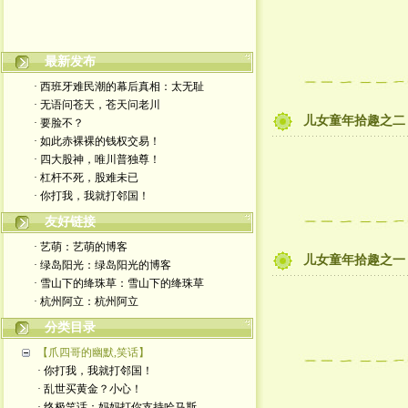
最新发布
· 西班牙难民潮的幕后真相：太无耻
· 无语问苍天，苍天问老川
儿女童年拾趣之二
· 要脸不？
· 如此赤裸裸的钱权交易！
· 四大股神，唯川普独尊！
· 杠杆不死，股难未已
· 你打我，我就打邻国！
友好链接
· 艺萌：艺萌的博客
儿女童年拾趣之一
· 绿岛阳光：绿岛阳光的博客
· 雪山下的绛珠草：雪山下的绛珠草
· 杭州阿立：杭州阿立
分类目录
【爪四哥的幽默,笑话】
· 你打我，我就打邻国！
· 乱世买黄金？小心！
· 终极笑话：妈妈打你支持哈马斯