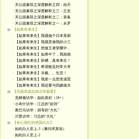
· 关公战秦琼之深度解析之四：由天
· 关公战秦琼之深度解析之三：正史
· 关公战秦琼之深度解析之二：装备
· 关公战秦琼之深度解析之一：从罗
【如果有来生】
· 【如果有来生】我愿做个日本美厨
· 【如果有来生】我愿意做我的小三
· 【如果有来生】想做王者荣耀中，
· 【如果有来生】如果中了，我就相
· 【如果有来生】卧槽，真有来生！
· 【如果有来生】希望能见到常大哥
· 【如果有来生】乐极。。生悲！
· 【如果有来生】我差一点想变成琵
· 【如果有来生】我还要与四嫂做夫
【历届美国总统访华最爱】
· 克林顿访华：如此喜好（18+）
· 小布什访华：江总的“款待”
· 奥巴马访华：胡哥的“大礼”
· 川普访华：习总的“大礼”
【丧心病狂的美国白左】
· 如此白人至上-3（兼问求真知）
· 如此白人至上-2