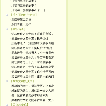
· 川普与三胖的故事-3
· 川普与三胖的故事-2
· 川普与三胖的故事-1（18+）
【爪四哥的科学定律】
· 爪四哥第二定律
· 爪四哥第一定律
【笑坛传奇】
· 笑坛传奇之四十四：旺旺的邂逅，
· 笑坛传奇之四十三：桃子点灯
· 庆新年段子：难怪加拿大的欲哥很
· 笑坛传奇之四十：笑坛护法“都是
· 周末段子：笑坛男人，个个都是色
· 笑坛传奇之三十九：千万不要在牙
· 笑坛传奇之三十八：啤酒的故事
· 笑坛传奇之三十六：马儿为啥会受
· 笑坛传奇之三十五：你个挨千刀的
· 笑坛传奇之三十四：张真人的关门
【西方文明史演义】
· 雅典娜的诞生，得益于历史上首次
· 维纳斯的诞生，居然是一出令人瞠
· 侃一侃古希腊美少年那西索斯
· 颠覆西方文明史的考古巨著：女儿
【关公战秦琼】