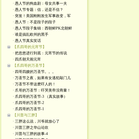
· 愚人节的狗血剧：母女共事一夫
· 愚人节专题：信，还是不信？
· 突发！美国刚刚发生军事政变，军
· 愚人节：不是段子的段子
· 愚人节段子集锦：西朝鲜PK北朝鲜
· 谁是搞乱欧州的黑手
· 愚人节真实笑话
【爪四哥的元宵节】
· 把忽悠进行到底：元宵节的传说
· 四爪朝天闹元宵
【爪四哥的万圣节】
· 四哥四嫂的万圣节。。。
· 万圣节之夜，如果有女逃犯敲门儿
· 万圣节不带这麽吓人的！
· 爪哥的万圣节：吓哭美帝没商量！
· 爪四哥的万圣节-3 （真实故事）
· 爪四哥的万圣节-2
· 爪四哥的万圣节-1
【川普与三胖】
· 三胖这么说，川爷就放心了
· 川普三胖之华山论吹
· 川普与三胖的故事-4