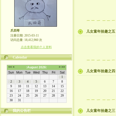
爪四哥
儿女童年拾趣之五
注册日期: 2015-03-11
访问总量: 18,412,960 次
点击查看我的个人资料
Calendar
儿女童年拾趣之四
嬉笑怒骂皆文章，酸甜苦辣铸人生
我的公告栏
儿女童年拾趣之三