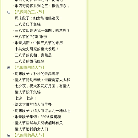
· 爪四哥房客系列之三：报告房东，
【爪四哥的三八节】
· 周末段子：妇女能顶整边天！
· 三八节段子集锦
· 三八节四嫂送我一张图，啥意思？
· 三八节的“特殊”服务
· 爪哥揭密：中国三八节的来历
· 中共党史研究的重大发现！
· 三八节的真相，竟然是...
· 三八节的微信红包
【爪四哥的情人节】
· 周末段子：补牙的最高境界
· 情人节特别奉献：最能诱惑太太和
· 七夕夜，祝大家花好月圆，有情人
· 情人节段子集锦
· 七夕！七夕！
· 给太太做的情人节早餐
· 周末段子：情人节过后之一地鸡毛
· 爪哥段子集锦：520终极揭秘
· 情人节居然与关羽斩貂蝉有关
· 情人节追我的女人们
【爪四哥的愚人节】