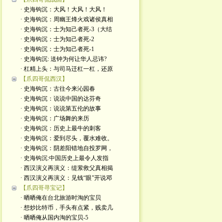
· 史海钩沉：大风！大风！大风！
· 史海钩沉：周幽王烽火戏诸侯真相
· 史海钩沉：士为知己者死-3（大结
· 史海钩沉：士为知己者死-2
· 史海钩沉：士为知己者死-1
· 史海钩沉: 送钟为何让华人忌讳?
· 杠精上头：与司马迁杠一杠，还原
【爪四哥侃西汉】
· 史海钩沉：古往今来沁园春
· 史海钩沉：说说中国的达芬奇
· 史海钩沉：说说第五伦的故事
· 史海钩沉：广场舞的来历
· 史海钩沉：历史上最牛的刺客
· 史海钩沉：爱到尽头，覆水难收。
· 史海钩沉：阴差阳错地自投罗网，
· 史海钩沉:中国历史上最令人发指
· 西汉演义再演义：缇萦救父真相揭
· 西汉演义再演义：见钱“眼”开说邓
【爪四哥寻宝记】
· 晒晒俺在台北旅游时淘的宝贝
· 想炒比特币，手头有点紧，贱卖几
· 晒晒俺从国内淘的宝贝-5