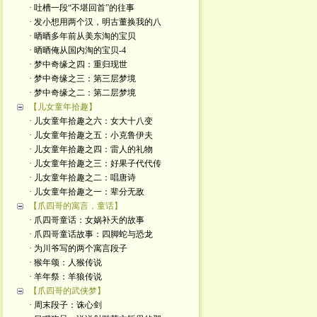
· 吐槽一段“不堪回首”的往事
· 发小想用两个汉，明古董换我的八
· 晒晒多年前从美东淘的宝贝
· 晒晒俺从国内淘的宝贝-4
· 梦中奇缘之四：重归现世
· 梦中奇缘之三：第三层梦境
· 梦中奇缘之二：第二层梦境
【儿女童年拾趣】
· 儿女童年拾趣之六：女大十八变
· 儿女童年拾趣之五：小克鲁伊夫
· 儿女童年拾趣之四：雷人的礼物
· 儿女童年拾趣之三：好果子代代传
· 儿女童年拾趣之二：唱唐诗
· 儿女童年拾趣之一：辈分无敌
【爪四哥的寓言，童话】
· 爪四哥童话：女娲补天的故事
· 爪四哥童话故事：四脚蛇与恐龙
· 为川爷写的两个寓言段子
· 猴年颂：人猴传说
· 羊年祭：羊狼传说
【爪四哥的武侠梦】
· 周末段子：诛心剑