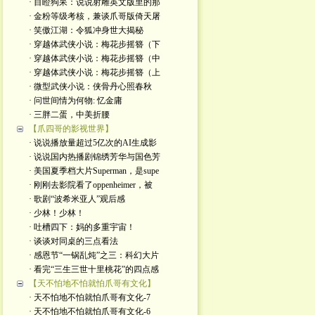
· 目瞪狗呆：说说射雕英文版里的那
· 金粉等级考核，兼谈爪哥版倚天屠
· 笑傲江湖：令狐冲身世大揭秘
· 穿越体武侠小说：梅花步摇簪（下
· 穿越体武侠小说：梅花步摇簪（中
· 穿越体武侠小说：梅花步摇簪（上
· 微型武侠小说：侠骨丹心照春秋
· 问世间情为何物: 忆金庸
· 三胖二蛋，中美折腰
【爪四哥的影视世界】
· 说说播放量超过5亿次的AI生成影
· 说说国内热播剧锦绣芳华与国色芳
· 美国夏季档大片Superman，是supe
· 刚刚去影院看了oppenheimer，被
· 歌剧“波希米亚人”观后感
· 少林！少林！
· 吐槽四下：妈的多重宇宙！
· 谈谈对同桌的三点看法
· 感恩节“一锅乱炖”之三：科幻大片
· 看完“三生三世十里桃花”的四点感
【天不怕地不怕就怕爪哥有文化】
· 天不怕地不怕就怕爪哥有文化-7
· 天不怕地不怕就怕爪哥有文化-6