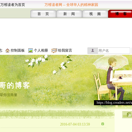
设万维读者为首页
万维读者网 -- 全球华人的精神家园
首 页
新 闻
视 频
博 客
志
控制面板
个人相册
给我留言
哥的博客
晕你没商量
https://blog.creaders.net/
2016-07-04 03:13:59