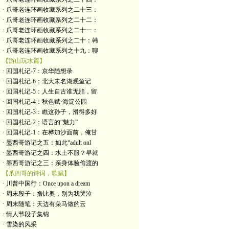
· 爪哥老连环画收藏系列之二十三：
· 爪哥老连环画收藏系列之二十二：
· 爪哥老连环画收藏系列之二十一：
· 爪哥老连环画收藏系列之二十：韩
· 爪哥老连环画收藏系列之十九：聊
【游山玩水篇】
· 回国札记-7：京华随想录
· 回国札记-6：北大未名湖观鱼记
· 回国札记-5：人生自古谁无脂，留
· 回国札记-4：秋色赋·海淀公园
· 回国札记-3：瞧这孙子，滑得多好
· 回国札记-2：语言的“魅力”
· 回国札记-1：在桦加沙面前，俺甘
· 墨西哥游记之五：如此“adult onl
· 墨西哥游记之四：水土不服？早就
· 墨西哥游记之三：亲身体验偷渡的
【爪四哥的诗词，歌赋】
· 川普中国行：Once upon a dream
· 周末段子：撸比奥，别为我哭泣
· 周末随笔：天边有朵马做的云
· 情人节段子集锦
· 雪染的风采