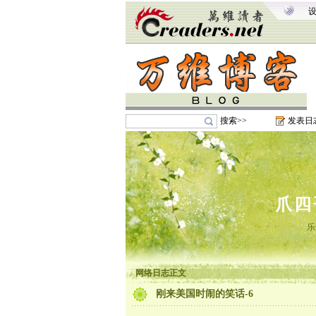
搜索>>
发表日
爪四
乐
网络日志正文
刚来美国时闹的笑话-6