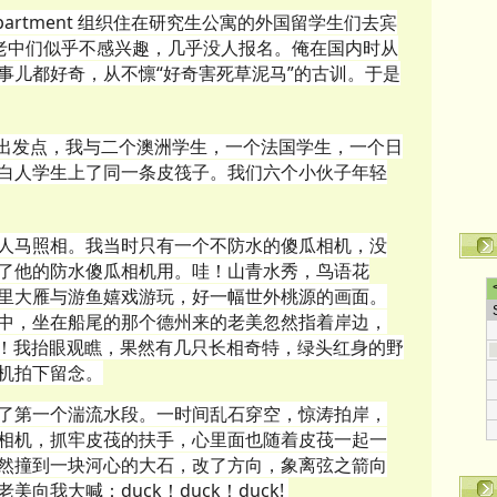
Department 组织住在研究生公寓的外国留学生们去宾
ting。老中们似乎不感兴趣，几乎没人报名。俺在国内时从
事儿都好奇，从不懔“好奇害死草泥马”的古训。于是
afting 出发点，我与二个澳洲学生，一个法国学生，一个日
白人学生上了同一条皮筏子。我们六个小伙子年轻
人马照相。我当时只有一个不防水的傻瓜相机，没
了他的防水傻瓜相机用。哇！山青水秀，鸟语花
里大雁与游鱼嬉戏游玩，好一幅世外桃源的画面。
中，坐在船尾的那个德州来的老美忽然指着岸边，
uck！我抬眼观瞧，果然有几只长相奇特，绿头红身的野
机拍下留念。
了第一个湍流水段。一时间乱石穿空，惊涛拍岸，
相机，抓牢皮茷的扶手，心里面也随着皮茷一起一
然撞到一块河心的大石，改了方向，象离弦之箭向
向我大喊：duck！duck！duck!