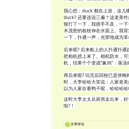
我心想：duck 都在上游，这儿
duck? 还要连说三遍？这老
狠打了一下，我措手不及，一下
木茂密的粗枝伸在水面上。我背
一下，扑通一声，光荣地成为革
后来呢? 后来船上的人扑通扑
把相机捞上来了。相机防水，可男
机，结果个个变成“象鸡”：落汤鸡.
再后来呢? 玩完后回校已是傍
时，大李哈哈大笑说：人家老美好心
以为人家在看鸭子呢，哈哈哈哈
这时大李太太从厨房走出来，好
啦?！
文章评论