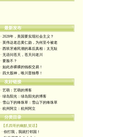
最新发布
· 2028年，美国要实现社会主义？
· 英伟达老总黄仁勋，为何至今被老
· 西班牙难民潮的幕后真相：太无耻
· 无语问苍天，苍天问老川
· 要脸不？
· 如此赤裸裸的钱权交易！
· 四大股神，唯川普独尊！
友好链接
· 艺萌：艺萌的博客
· 绿岛阳光：绿岛阳光的博客
· 雪山下的绛珠草：雪山下的绛珠草
· 杭州阿立：杭州阿立
分类目录
【爪四哥的幽默,笑话】
· 你打我，我就打邻国！