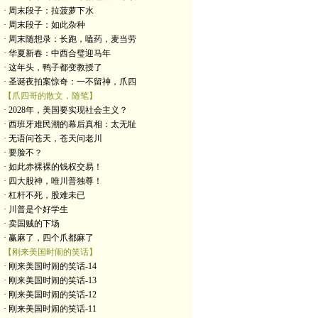
· 周末段子：拉菠萝下水
· 周末段子：如此杂种
· 周末随想录：长跑，嗑药，麦当劳
· 华夏新春：中西合璧迎马年
· 这年头，鸭子都变教授了
· 圣诞夜拍案惊奇：一不留神，爪四
【爪四哥的散文，随笔】
· 2028年，美国要实现社会主义？
· 西班牙难民潮的幕后真相：太无耻
· 无语问苍天，苍天问老川
· 要脸不？
· 如此赤裸裸的钱权交易！
· 四大股神，唯川普独尊！
· 杠杆不死，股难未已
· 川普是个好学生
· 卖国贼的下场
· 赢麻了，四个爪都麻了
【刚来美国时闹的笑话】
· 刚来美国时闹的笑话-14
· 刚来美国时闹的笑话-13
· 刚来美国时闹的笑话-12
· 刚来美国时闹的笑话-11