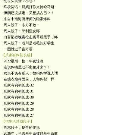
· 乱世买黄金？小心！
· 终极笑话：妈妈打你支持哈马斯
· 伊朗还没搞定，又想搞古巴？！
· 来自中南海听床师的独家爆料
· 周末段子：东方不败！
· 周末段子：萨利亚女郎
· 白宫记者晚宴枪击案幕后黑手，终
· 周末段子：老川是老毛的好学生
· 一图胜过千言万语
【爪家有狗初长成】
· 2022最后一枪：午夜惊魂
· 谁说狗嘴里吐不出象牙来？！
· 功夫不负有爪人：教狗狗学说人话
· 在糖衣炮弹面前，人和狗都一样
· 爪家有狗初长成-32
· 爪家有狗初长成-31
· 爪家有狗初长成-30
· 爪家有狗初长成-29
· 爪家有狗初长成-28
· 爪家有狗初长成-27
【把生活过成段子】
· 周末段子：鹅蛋的传说
· 2036年，当碳基生命被硅基生命取