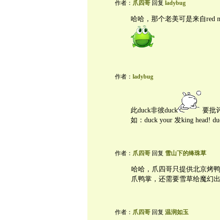
作者：
爪四哥
回复
ladybug
哈哈，那个老美可是来自red ne
作者：
ladybug
此duck非彼duck
要批
如：duck your 发king head!
作者：
爪四哥
回复
雪山下的绛珠草
哈哈，爪四哥只提供北京烤
爪鸭掌，还需要雪草给魔幻
作者：
爪四哥
回复
温润如玉