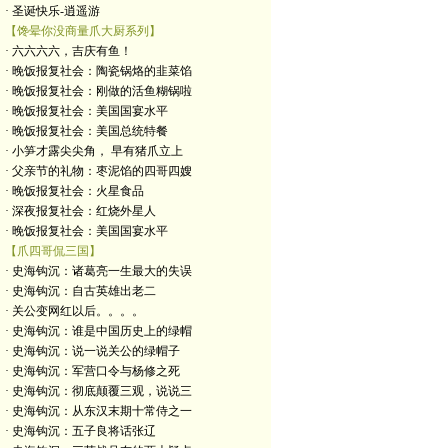
· 圣诞快乐-逍遥游
【馋晕你没商量爪大厨系列】
· 六六六六，吉庆有鱼！
· 晚饭报复社会：陶瓷锅烙的韭菜馅
· 晚饭报复社会：刚做的活鱼糊锅啦
· 晚饭报复社会：美国国宴水平
· 晚饭报复社会：美国总统特餐
· 小笋才露尖尖角， 早有猪爪立上
· 父亲节的礼物：枣泥馅的四哥四嫂
· 晚饭报复社会：火星食品
· 深夜报复社会：红烧外星人
· 晚饭报复社会：美国国宴水平
【爪四哥侃三国】
· 史海钩沉：诸葛亮一生最大的失误
· 史海钩沉：自古英雄出老二
· 关公变网红以后。。。。
· 史海钩沉：谁是中国历史上的绿帽
· 史海钩沉：说一说关公的绿帽子
· 史海钩沉：军营口令与杨修之死
· 史海钩沉：彻底颠覆三观，说说三
· 史海钩沉：从东汉末期十常侍之一
· 史海钩沉：五子良将话张辽