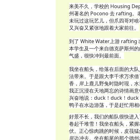
来美不久，学校的 Housing 
州著名的 Pocono 去 raf
未玩过这玩艺儿，但爪四哥对啥
又兴奋又紧张地跟着大家前往。
到了 White Water上游 r
本学生及一个来自德克萨斯州的
气盛，很快冲到最前面。
我坐在船头，给落在后面的大队
法带来。于是跟大李千求万求借
香，岸上鹿儿野兔时隐时现，水
我正沉浸在天地两忘的诗情画意
兴奋地说：duck！duck！d
鸭子在水边游荡，于是赶忙用相
好景不长，我们的船队很快进入
卷起千堆雪！我坐在船头，紧握
伏。正心惊肉跳的时候，皮茷猛
岸边冲去。坐在船尾的那个德州老美