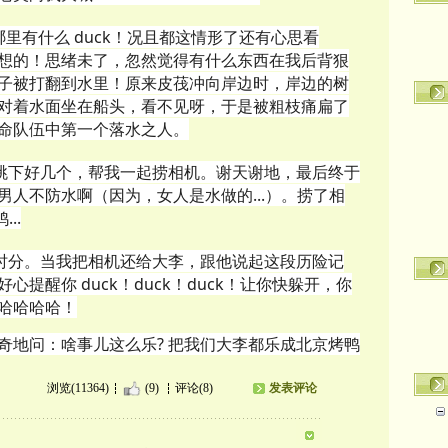
哪里有什么 duck！况且都这情形了还有心思看
美咋想的！思绪未了，忽然觉得有什么东西在我后背狠
子被打翻到水里！原来皮茷冲向岸边时，岸边的树
对着水面坐在船头，看不见呀，于是被粗枝痛扁了
命队伍中第一个落水之人。
通跳下好几个，帮我一起捞相机。谢天谢地，最后终于
人不防水啊（因为，女人是水做的...）。捞了相
..
晚时分。当我把相机还给大李，跟他说起这段历险记
提醒你 duck！duck！duck！让你快躲开，你
哈哈哈哈！
奇地问：啥事儿这么乐? 把我们大李都乐成北京烤鸭
浏览(11364)
(9)
评论(8)
发表评论