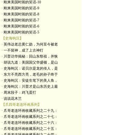
· 刚来美国时闹的笑话-10
· 刚来美国时闹的笑话-9
· 刚来美国时闹的笑话-8
· 刚来美国时闹的笑话-7
· 刚来美国时闹的笑话-6
· 刚来美国时闹的笑话-5
【史海钩沉】
· 英伟达老总黄仁勋，为何至今被老
· 一不留神，成了上古神灯
· 川普访华揭秘：回山东祭祖，并恢
· 胡说九道：美国国父华盛顿，是山
· 史海钩沉：诺贝尔是龙的传人，是
· 东方不亮西方亮，老毛的孙子终于
· 史海钩沉：安徒生笔下的美人鱼，
· 史海钩沉：川普才是山东历史上最
· 周末段子：鸡飞蛋打
· 说说花木兰
【爪四哥老连环画系列】
· 爪哥老连环画收藏系列之二十九：
· 爪哥老连环画收藏系列之二十七：
· 爪哥老连环画收藏系列之二十六：
· 爪哥老连环画收藏系列之二十五：
· 爪哥老连环画收藏系列之二十四：