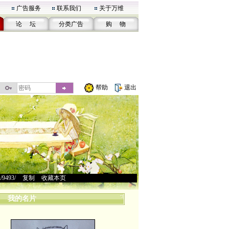
广告服务
联系我们
关于万维
论 坛
分类广告
购 物
帮助
退出
u/9493/
>
复制
>
收藏本页
我的名片