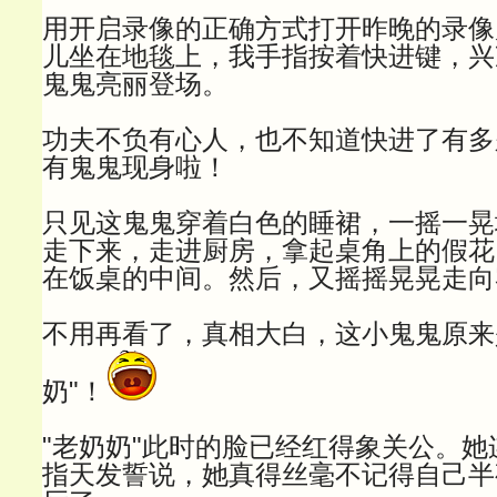
用开启录像的正确方式打开昨晚的录像
儿坐在地毯上，我手指按着快进键，兴
鬼鬼亮丽登场。
功夫不负有心人，也不知道快进了有多
有鬼鬼现身啦！
只见这鬼鬼穿着白色的睡裙，一摇一晃
走下来，走进厨房，拿起桌角上的假花
在饭桌的中间。然后，又摇摇晃晃走向
不用再看了，真相大白，这小鬼鬼原来
奶"！
"老奶奶"此时的脸已经红得象关公。
指天发誓说，她真得丝毫不记得自己半