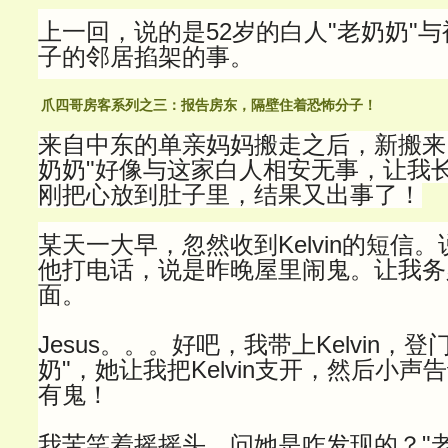
上一回，说的是52岁的白人"老奶奶"
子的邻居掐架的事。
爪四哥房客系列之三：报告房东，隔壁住着恐怖分子！
来自中东的单亲妈妈搬走之后，新搬来
奶奶"好像与这家白人相安无事，让我
刚把心放到肚子里，结果又出事了！
某天一大早，忽然收到Kelvin的短信。
他打电话，说是昨晚屋里闹鬼。让我务
面。
Jesus。。。好吧，我带上Kelvin，
奶"，她让我把Kelvin支开，然后小
有鬼！
我苦笑着摇摇头，问她是咋发现的？"