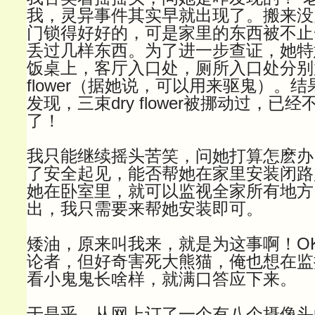
我，灵异事件其实早就出现了。搬来没
门锁得好好的，可是家里的东西被不止
丢过几样东西。为了进一步查证，她特
饭桌上，客厅入口处，厕所入口处分别放
flower（据她说，可以用来驱鬼）。
发现，三束dry flower被挪动过，已
了！
我只能继续摇头苦笑，问她打算怎麽办
了安全起见，能否帮她在家里安装闭路
她在卧室里，就可以监视全家所有地方
出，我只需要来帮她安装即可。
矮油，原来叫我来，就是为这事啊！O
论者，但好奇害死大熊猫，俺也想在监
看小鬼鬼长啥样，就满口答应下来。
于是乎，从网上订了一个有八个摄像头