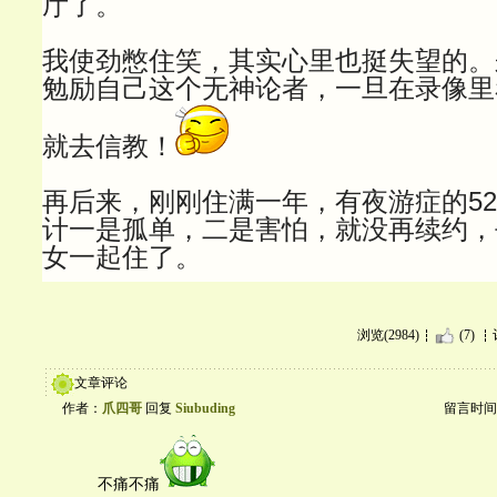
厅了。
我使劲憋住笑，其实心里也挺失望的。
勉励自己这个无神论者，一旦在录像里
就去信教！
再后来，刚刚住满一年，有夜游症的52
计一是孤单，二是害怕，就没再续约，
女一起住了。
浏览(2984)
(7)
文章评论
作者：
爪四哥
回复
Siubuding
留言时间：20
不痛不痛