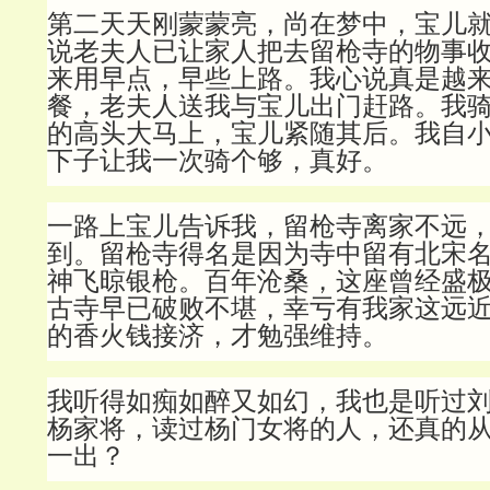
第二天天刚蒙蒙亮，尚在梦中，宝儿
说老夫人已让家人把去留枪寺的物事
来用早点，早些上路。我心说真是越
餐，老夫人送我与宝儿出门赶路。我
的高头大马上，宝儿紧随其后。我自
下子让我一次骑个够，真好。
一路上宝儿告诉我，留枪寺离家不远
到。留枪寺得名是因为寺中留有北宋
神飞晾银枪。百年沧桑，这座曾经盛
古寺早已破败不堪，幸亏有我家这远
的香火钱接济，才勉强维持。
我听得如痴如醉又如幻，我也是听过
杨家将，读过杨门女将的人，还真的
一出？