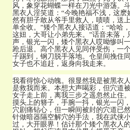
风，象穿花蝴蝶一样在刀光中游荡。
黑衣人淫笑道：“今晚艳福不浅，这麽
然有胆子敢从爷手里救人，啧啧，送
单全收。”矮个黑衣人接话道：“哈哈
这妞，大哥让小弟先来。”话音未落，
声，银光一闪，矮个黑衣人哎呦惨叫
跄后退。高个黑衣人见同伴受伤，一
子踢到，钢刀脱手落地。仓皇间挽住
女子也不追赶，返身向我走来。
我看得惊心动魄。很显然我是被黑衣
是救我而来。本想大声喝彩，但穴道
女子走上前，离我三步之遥忽然止住
摸头上的簪子，手腕一抖，银光一闪
穴剧痛钻心，但一瞬间被封的穴道已
针做暗器隔空解穴的手法，我在武侠
过，大开眼界！估计那个矮个黑衣人