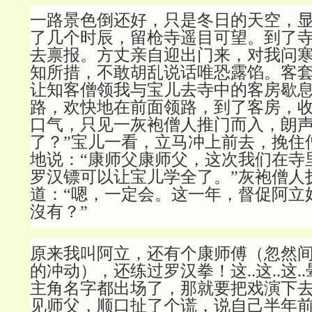
一路景色倒还好，只是冬日的天空，
了几个时辰，留枪寺遥目可望。到了
去禀报。方丈亲自迎出门来，对我问
知所措，不敢胡乱说话唯恐露馅。客
让知客僧领我与宝儿去寺中的客房歇
路，欢快地在前面领路，到了客房，
口气，只见一灰袍僧人推门而入，朗声
了？”宝儿一看，立马冲上前去，挽住
地说：“康师父康师父，这次我们在寺
罗汉镖可以让宝儿学全了。”灰袍僧人
道：“嗯，一定会。这一年，督促阿立
沒有？”
原来我叫阿立，还有个康师傅（忽然
的冲动），还练过罗汉拳！这..这..这
主角名字都出场了，那就要把戏演下
见师父，顺口扯了个谎，说自己半年