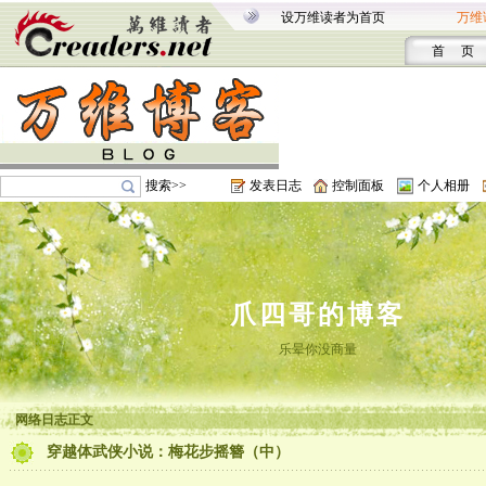
设万维读者为首页
万维
首 页
搜索>>
发表日志
控制面板
个人相册
爪四哥的博客
乐晕你没商量
网络日志正文
穿越体武侠小说：梅花步摇簪（中）