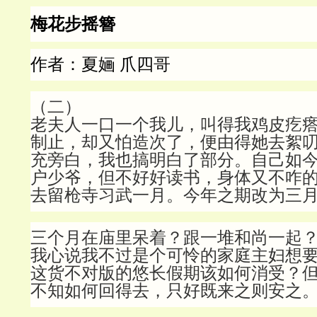
梅花步摇簪
作者：
夏婳 爪四哥
（二）
老夫人一口一个我儿，叫得我鸡皮疙
制止，却又怕造次了，便由得她去絮
充旁白，我也搞明白了部分。自己如
户少爷，但不好好读书，身体又不咋
去留枪寺习武一月。今年之期改为三
三个月在庙里呆着？跟一堆和尚一起
我心说我不过是个可怜的家庭主妇想
这货不对版的悠长假期该如何消受？
不知如何回得去，只好既来之则安之