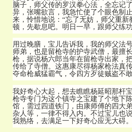
脑子，师父传的罗汉拳心法，全忘记
异，张嘴欲言，我急忙使了个眼色制
来，怜惜地说：“忘了无妨，师父重新
顿，先歇息吧。明日一早，跟师父练功
用过晚膳，宝儿告诉我，我的师父法
师弟，也是留枪寺的护寺武僧，最擅
枪，据说杨六郎当年在留枪寺出家，
传给了寺僧。这惠康尽得杨家枪法真
夺命枪威猛霸气，令四方歹徒贼盗不
我好奇心大起，想去瞧瞧杨延昭那杆
枪寺专门为这个镇寺之宝建了个地下
馆，需过四道铁门，由康师傅的四大
杂人等，一律不得入内。不过宝儿也
我熟络，去满足一下好奇心应无大碍