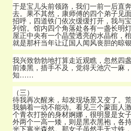
于是宝儿头前领路，我们一前一后直
去。果不其然，康师傅的四个弟子见
招呼，四道铁门依次缓缓打开，我与
列馆。馆内四个角落处各有一盏长明
屋正中央有一个晶莹透亮的水晶棺，
就是那杆当年让辽国人闻风丧胆的晾
我兴致勃勃地打算走近观瞧，忽然四
前漆黑，措手不及，觉得天池穴一麻
知……
（三）
待我再次醒来，却发现场景又变了。
我躺着一动不能动。看见三个蒙面人
个青衣打扮的身材婀娜，很明显是女
外两个一高一矮，则是黑衣黑袍，各
光下寒光森然。那女子虽然手无寸铁