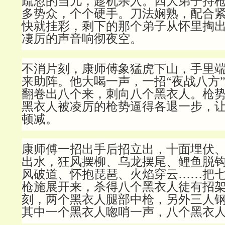
疏忽的当儿，趁机杀入。四大弟子持
多势众，个个硬手。刀法娴熟，配合
快就挂彩，剩下的那个弟子从怀里掏
凄厉的声音响彻夜空。
不消片刻，康师傅象猛虎下山，手里
来助阵。他大喝一声，一招“夜战八方
翻卷出八个来，刺向八个黑衣人。枪
黑衣人被凌厉的枪势逼得各退一步，
顿减。
康师傅一招出手后招立出，十面埋伏
出水，狂风摆柳、乌龙摆尾、鲤鱼脱
风破道、怀抱琵琶、火焰穿云……把
枪施展开来，杀得八个黑衣人徒有招
刻，两个黑衣人腿部中枪，另外三人
其中一个黑衣人唿哨一声，八个黑衣