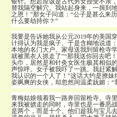
银针。想起应该是古代男女授受不亲
替我隔空解穴。我站起身来，一揖到地
之恩！”那女子问道：“公子是甚么来
什么要劫持你？”
我要是告诉她我从公元2019年的美国
计得认为我是疯子。于是含糊地说道：
本地的名门大户。家母送我到留枪寺
就被黑衣人抓走了”“那我送你回去吧！
头巾，居然是和针灸女医生极其相似
声惊呼。女子被我吓了一跳。我赶紧解
我认识的一个人了！”这话大约是撩妹
姿飒爽的女侠，却忽然间温柔妩媚：“
青梅姑娘领着我一路奔回留枪寺。寺
来我被掳走的同时，寺里也是一番恶
是两个，而是十个。他们趁我与宝儿