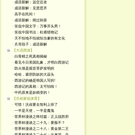
· 成语新解：远交近攻
· 成语新解：见贤思齐
· 高手在民间！
· 成语新解：闻过则喜
· 笑侃中国文字：万事开头男！
· 笑侃中国书法：杜甫猎艳记
· 天不怕地不怕就怕当爹的有文化
· 爪哥段子：成语新解
【大话西游】
· 白骨精之死真相揭秘
· 看见今日美国乱象，才明白西游记
· 防火墙是观音菩萨发明的
· 哈哈，避邪防妖的大蒜头
· 西游记的确是韩国人写的!
· 西游记的真相：太可怕啦！
· 中药原来是妖精变的！
【爪砖家侃体育】
· 可惜！沃叔要去智利上班了
· 一半是天使，一半是魔鬼
· 世界杯漫谈之终结篇：正义战胜邪
· 世界杯漫谈之二十九：要脸不？
· 世界杯漫谈之二十八：黄金第二王
· 世界杯漫谈之二十七：出来混，总