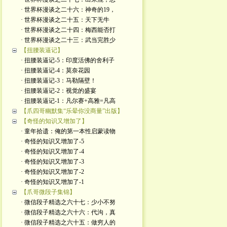
· 世界杯漫谈之二十六：神奇的19，
· 世界杯漫谈之二十五：天下无牛
· 世界杯漫谈之二十四：梅西能否打
· 世界杯漫谈之二十三：武当完胜少
【扭腰装逼记】
· 扭腰装逼记-5：印度活佛的舍利子
· 扭腰装逼记-4：莫奈花园
· 扭腰装逼记-3：马勒隔壁！
· 扭腰装逼记-2：视觉的盛宴
· 扭腰装逼记-1：凡尔赛+高雅=凡高
【爪四哥幽默集“乐晕你没商量”出版】
【奇怪的知识又增加了】
· 童年拾遗：俺的第一本性启蒙读物
· 奇怪的知识又增加了-5
· 奇怪的知识又增加了-4
· 奇怪的知识又增加了-3
· 奇怪的知识又增加了-2
· 奇怪的知识又增加了-1
【爪哥微段子集锦】
· 微信段子精选之六十七：少小不努
· 微信段子精选之六十六：代沟，真
· 微信段子精选之六十五：做穷人的