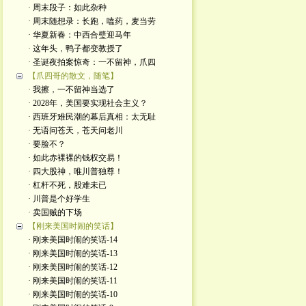
· 周末段子：如此杂种
· 周末随想录：长跑，嗑药，麦当劳
· 华夏新春：中西合璧迎马年
· 这年头，鸭子都变教授了
· 圣诞夜拍案惊奇：一不留神，爪四
【爪四哥的散文，随笔】
· 我擦，一不留神当选了
· 2028年，美国要实现社会主义？
· 西班牙难民潮的幕后真相：太无耻
· 无语问苍天，苍天问老川
· 要脸不？
· 如此赤裸裸的钱权交易！
· 四大股神，唯川普独尊！
· 杠杆不死，股难未已
· 川普是个好学生
· 卖国贼的下场
【刚来美国时闹的笑话】
· 刚来美国时闹的笑话-14
· 刚来美国时闹的笑话-13
· 刚来美国时闹的笑话-12
· 刚来美国时闹的笑话-11
· 刚来美国时闹的笑话-10