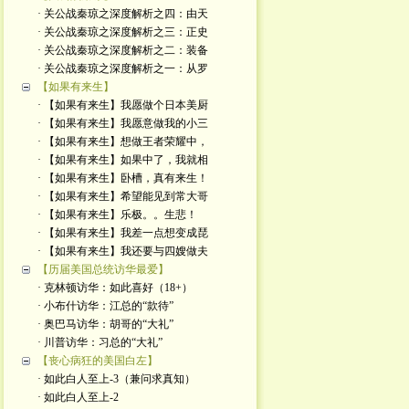
· 关公战秦琼之深度解析之四：由天
· 关公战秦琼之深度解析之三：正史
· 关公战秦琼之深度解析之二：装备
· 关公战秦琼之深度解析之一：从罗
【如果有来生】
· 【如果有来生】我愿做个日本美厨
· 【如果有来生】我愿意做我的小三
· 【如果有来生】想做王者荣耀中，
· 【如果有来生】如果中了，我就相
· 【如果有来生】卧槽，真有来生！
· 【如果有来生】希望能见到常大哥
· 【如果有来生】乐极。。生悲！
· 【如果有来生】我差一点想变成琵
· 【如果有来生】我还要与四嫂做夫
【历届美国总统访华最爱】
· 克林顿访华：如此喜好（18+）
· 小布什访华：江总的“款待”
· 奥巴马访华：胡哥的“大礼”
· 川普访华：习总的“大礼”
【丧心病狂的美国白左】
· 如此白人至上-3（兼问求真知）
· 如此白人至上-2