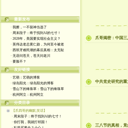
嬉笑怒骂皆文章，酸甜苦辣铸人生
最新发布
· 我擦，一不留神当选了
· 周末段子：终于找到AI的七寸！
爪哥揭密：中国三
· 2028年，美国要实现社会主义？
· 英伟达老总黄仁勋，为何至今被老
· 西班牙难民潮的幕后真相：太无耻
· 无语问苍天，苍天问老川
· 要脸不？
友好链接
· 艺萌：艺萌的博客
中共党史研究的重
· 绿岛阳光：绿岛阳光的博客
· 雪山下的绛珠草：雪山下的绛珠草
· 杭州阿立：杭州阿立
分类目录
【爪四哥的幽默,笑话】
· 周末段子：终于找到AI的七寸！
· 你打我，我就打邻国！
三八节的真相，竟然
· 乱世买黄金？小心！