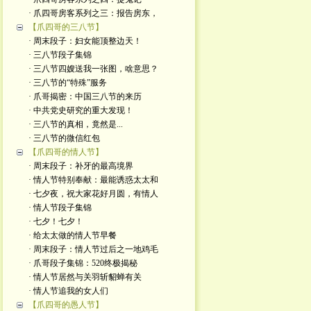
· 爪四哥房客系列之三：报告房东，
【爪四哥的三八节】
· 周末段子：妇女能顶整边天！
· 三八节段子集锦
· 三八节四嫂送我一张图，啥意思？
· 三八节的“特殊”服务
· 爪哥揭密：中国三八节的来历
· 中共党史研究的重大发现！
· 三八节的真相，竟然是...
· 三八节的微信红包
【爪四哥的情人节】
· 周末段子：补牙的最高境界
· 情人节特别奉献：最能诱惑太太和
· 七夕夜，祝大家花好月圆，有情人
· 情人节段子集锦
· 七夕！七夕！
· 给太太做的情人节早餐
· 周末段子：情人节过后之一地鸡毛
· 爪哥段子集锦：520终极揭秘
· 情人节居然与关羽斩貂蝉有关
· 情人节追我的女人们
【爪四哥的愚人节】