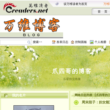
设万维读者为首页
万维
首 页
搜索>>
发表日志
控制面板
个人相册
爪四哥的博客
乐晕你没商量
网络日志列表 【爪四哥的
我的名片
周末段子：妇女能