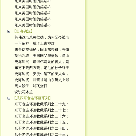
· 刚来美国时闹的笑话-9
· 刚来美国时闹的笑话-8
· 刚来美国时闹的笑话-7
· 刚来美国时闹的笑话-6
· 刚来美国时闹的笑话-5
【史海钩沉】
· 英伟达老总黄仁勋，为何至今被老
· 一不留神，成了上古神灯
· 川普访华揭秘：回山东祭祖，并恢
· 胡说九道：美国国父华盛顿，是山
· 史海钩沉：诺贝尔是龙的传人，是
· 东方不亮西方亮，老毛的孙子终于
· 史海钩沉：安徒生笔下的美人鱼，
· 史海钩沉：川普才是山东历史上最
· 周末段子：鸡飞蛋打
· 说说花木兰
【爪四哥老连环画系列】
· 爪哥老连环画收藏系列之二十九：
· 爪哥老连环画收藏系列之二十七：
· 爪哥老连环画收藏系列之二十六：
· 爪哥老连环画收藏系列之二十五：
· 爪哥老连环画收藏系列之二十四：
· 爪哥老连环画收藏系列之二十三：