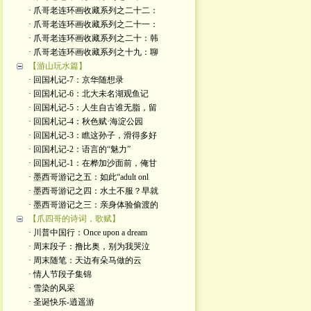
· 爪哥老连环画收藏系列之二十二：
· 爪哥老连环画收藏系列之二十一：
· 爪哥老连环画收藏系列之二十：韩
· 爪哥老连环画收藏系列之十九：聊
【游山玩水篇】
· 回国札记-7：京华随想录
· 回国札记-6：北大未名湖观鱼记
· 回国札记-5：人生自古谁无脂，留
· 回国札记-4：秋色赋·海淀公园
· 回国札记-3：瞧这孙子，滑得多好
· 回国札记-2：语言的“魅力”
· 回国札记-1：在桦加沙面前，俺甘
· 墨西哥游记之五：如此“adult onl
· 墨西哥游记之四：水土不服？早就
· 墨西哥游记之三：亲身体验偷渡的
【爪四哥的诗词，歌赋】
· 川普中国行：Once upon a dream
· 周末段子：撸比奥，别为我哭泣
· 周末随笔：天边有朵马做的云
· 情人节段子集锦
· 雪染的风采
· 圣诞快乐-逍遥游