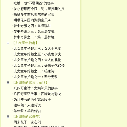
· 吐槽一段“不堪回首”的往事
· 发小想用两个汉，明古董换我的八
· 晒晒多年前从美东淘的宝贝
· 晒晒俺从国内淘的宝贝-4
· 梦中奇缘之四：重归现世
· 梦中奇缘之三：第三层梦境
· 梦中奇缘之二：第二层梦境
【儿女童年拾趣】
· 儿女童年拾趣之六：女大十八变
· 儿女童年拾趣之五：小克鲁伊夫
· 儿女童年拾趣之四：雷人的礼物
· 儿女童年拾趣之三：好果子代代传
· 儿女童年拾趣之二：唱唐诗
· 儿女童年拾趣之一：辈分无敌
【爪四哥的寓言，童话】
· 爪四哥童话：女娲补天的故事
· 爪四哥童话故事：四脚蛇与恐龙
· 为川爷写的两个寓言段子
· 猴年颂：人猴传说
· 羊年祭：羊狼传说
【爪四哥的武侠梦】
· 周末段子：诛心剑