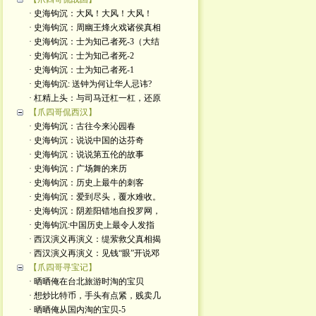
· 史海钩沉：大风！大风！大风！
· 史海钩沉：周幽王烽火戏诸侯真相
· 史海钩沉：士为知己者死-3（大结
· 史海钩沉：士为知己者死-2
· 史海钩沉：士为知己者死-1
· 史海钩沉: 送钟为何让华人忌讳?
· 杠精上头：与司马迁杠一杠，还原
【爪四哥侃西汉】
· 史海钩沉：古往今来沁园春
· 史海钩沉：说说中国的达芬奇
· 史海钩沉：说说第五伦的故事
· 史海钩沉：广场舞的来历
· 史海钩沉：历史上最牛的刺客
· 史海钩沉：爱到尽头，覆水难收。
· 史海钩沉：阴差阳错地自投罗网，
· 史海钩沉:中国历史上最令人发指
· 西汉演义再演义：缇萦救父真相揭
· 西汉演义再演义：见钱“眼”开说邓
【爪四哥寻宝记】
· 晒晒俺在台北旅游时淘的宝贝
· 想炒比特币，手头有点紧，贱卖几
· 晒晒俺从国内淘的宝贝-5