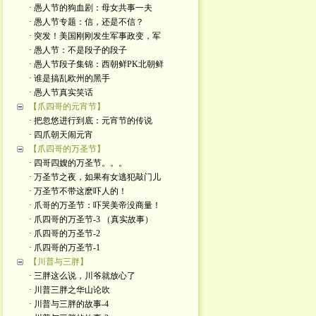
· 愚人节的狗血剧：母女共事一夫
· 愚人节专题：信，还是不信？
· 突发！美国刚刚发生军事政变，军
· 愚人节：不是段子的段子
· 愚人节段子集锦：西朝鲜PK北朝鲜
· 谁是搞乱欧州的黑手
· 愚人节真实笑话
【爪四哥的元宵节】
· 把忽悠进行到底：元宵节的传说
· 四爪朝天闹元宵
【爪四哥的万圣节】
· 四哥四嫂的万圣节。。。
· 万圣节之夜，如果有女逃犯敲门儿
· 万圣节不带这麽吓人的！
· 爪哥的万圣节：吓哭美帝没商量！
· 爪四哥的万圣节-3 （真实故事）
· 爪四哥的万圣节-2
· 爪四哥的万圣节-1
【川普与三胖】
· 三胖这么说，川爷就放心了
· 川普三胖之华山论吹
· 川普与三胖的故事-4