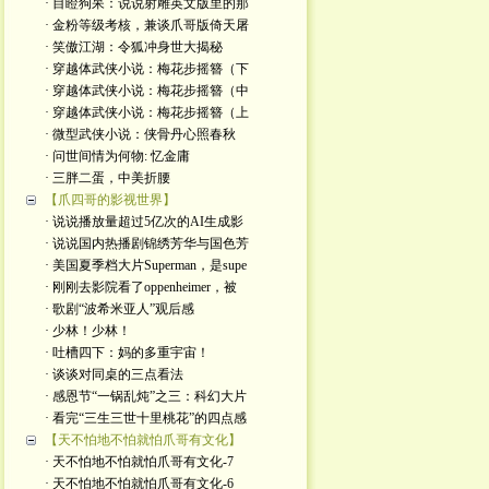
· 目瞪狗呆：说说射雕英文版里的那
· 金粉等级考核，兼谈爪哥版倚天屠
· 笑傲江湖：令狐冲身世大揭秘
· 穿越体武侠小说：梅花步摇簪（下
· 穿越体武侠小说：梅花步摇簪（中
· 穿越体武侠小说：梅花步摇簪（上
· 微型武侠小说：侠骨丹心照春秋
· 问世间情为何物: 忆金庸
· 三胖二蛋，中美折腰
【爪四哥的影视世界】
· 说说播放量超过5亿次的AI生成影
· 说说国内热播剧锦绣芳华与国色芳
· 美国夏季档大片Superman，是supe
· 刚刚去影院看了oppenheimer，被
· 歌剧“波希米亚人”观后感
· 少林！少林！
· 吐槽四下：妈的多重宇宙！
· 谈谈对同桌的三点看法
· 感恩节“一锅乱炖”之三：科幻大片
· 看完“三生三世十里桃花”的四点感
【天不怕地不怕就怕爪哥有文化】
· 天不怕地不怕就怕爪哥有文化-7
· 天不怕地不怕就怕爪哥有文化-6