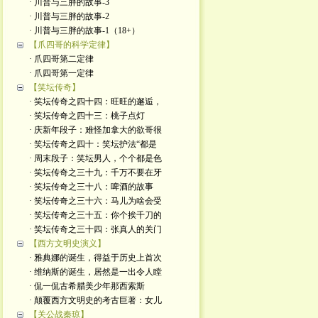
· 川普与三胖的故事-3
· 川普与三胖的故事-2
· 川普与三胖的故事-1（18+）
【爪四哥的科学定律】
· 爪四哥第二定律
· 爪四哥第一定律
【笑坛传奇】
· 笑坛传奇之四十四：旺旺的邂逅，
· 笑坛传奇之四十三：桃子点灯
· 庆新年段子：难怪加拿大的欲哥很
· 笑坛传奇之四十：笑坛护法“都是
· 周末段子：笑坛男人，个个都是色
· 笑坛传奇之三十九：千万不要在牙
· 笑坛传奇之三十八：啤酒的故事
· 笑坛传奇之三十六：马儿为啥会受
· 笑坛传奇之三十五：你个挨千刀的
· 笑坛传奇之三十四：张真人的关门
【西方文明史演义】
· 雅典娜的诞生，得益于历史上首次
· 维纳斯的诞生，居然是一出令人瞠
· 侃一侃古希腊美少年那西索斯
· 颠覆西方文明史的考古巨著：女儿
【关公战秦琼】