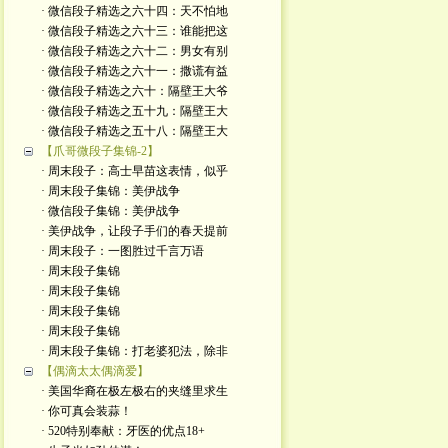
· 微信段子精选之六十四：天不怕地
· 微信段子精选之六十三：谁能把这
· 微信段子精选之六十二：男女有别
· 微信段子精选之六十一：撒谎有益
· 微信段子精选之六十：隔壁王大爷
· 微信段子精选之五十九：隔壁王大
· 微信段子精选之五十八：隔壁王大
【爪哥微段子集锦-2】
· 周末段子：高士早苗这表情，似乎
· 周末段子集锦：美伊战争
· 微信段子集锦：美伊战争
· 美伊战争，让段子手们的春天提前
· 周末段子：一图胜过千言万语
· 周末段子集锦
· 周末段子集锦
· 周末段子集锦
· 周末段子集锦
· 周末段子集锦：打老婆犯法，除非
【偶滴太太偶滴爱】
· 美国华裔在极左极右的夹缝里求生
· 你可真会装蒜！
· 520特别奉献：牙医的优点18+