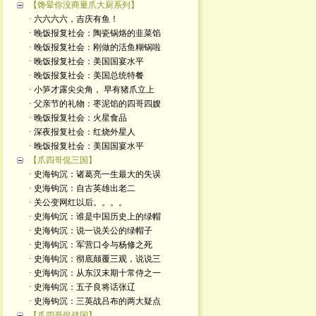
【馋晕你没商量爪大厨系列】
· 六六六六，吉庆有鱼！
· 晚饭报复社会：陶瓷锅烙的韭菜馅
· 晚饭报复社会：刚做的活鱼糊锅啦
· 晚饭报复社会：美国国宴水平
· 晚饭报复社会：美国总统特餐
· 小笋才露尖尖角， 早有猪爪立上
· 父亲节的礼物：枣泥馅的四哥四嫂
· 晚饭报复社会：火星食品
· 深夜报复社会：红烧外星人
· 晚饭报复社会：美国国宴水平
【爪四哥侃三国】
· 史海钩沉：诸葛亮一生最大的失误
· 史海钩沉：自古英雄出老二
· 关公变网红以后。。。。
· 史海钩沉：谁是中国历史上的绿帽
· 史海钩沉：说一说关公的绿帽子
· 史海钩沉：军营口令与杨修之死
· 史海钩沉：彻底颠覆三观，说说三
· 史海钩沉：从东汉末期十常侍之一
· 史海钩沉：五子良将话张辽
· 史海钩沉：三英战吕布的两大疑点
【爪四哥侃战国】