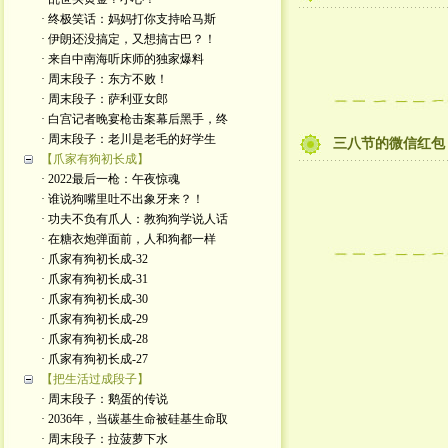
· 终极笑话：妈妈打你支持哈马斯
· 伊朗还没搞定，又想搞古巴？！
· 来自中南海听床师的独家爆料
· 周末段子：东方不败！
· 周末段子：萨利亚女郎
· 白宫记者晚宴枪击案幕后黑手，终
· 周末段子：老川是老毛的好学生
三八节的微信红包
【爪家有狗初长成】
· 2022最后一枪：午夜惊魂
· 谁说狗嘴里吐不出象牙来？！
· 功夫不负有爪人：教狗狗学说人话
· 在糖衣炮弹面前，人和狗都一样
· 爪家有狗初长成-32
· 爪家有狗初长成-31
· 爪家有狗初长成-30
· 爪家有狗初长成-29
· 爪家有狗初长成-28
· 爪家有狗初长成-27
【把生活过成段子】
· 周末段子：鹅蛋的传说
· 2036年，当碳基生命被硅基生命取
· 周末段子：拉菠萝下水