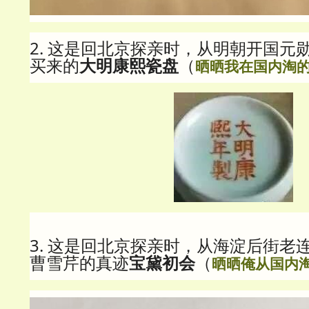
2. 这是回北京探亲时，从明朝开国元
买来的
大明康熙瓷盘
（
晒晒我在国内淘的
3. 这是回北京探亲时，从海淀后街老
曹雪芹的真迹
宝黛初会
（
晒晒俺从国内淘