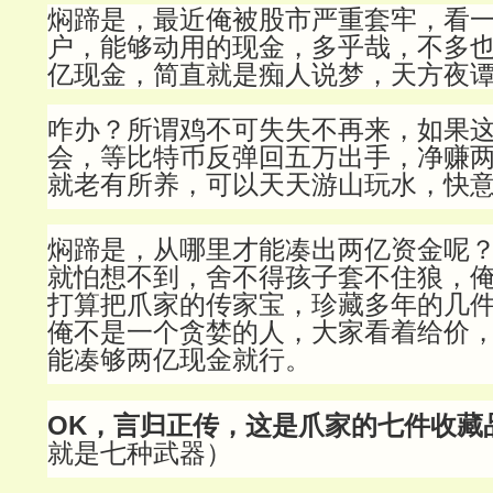
焖蹄是，最近俺被股市严重套牢，看
户，能够动用的现金，多乎哉，不多
亿现金，简直就是痴人说梦，天方夜
咋办？所谓鸡不可失失不再来，如果
会，等比特币反弹回五万出手，净赚
就老有所养，可以天天游山玩水，快
焖蹄是，从哪里才能凑出两亿资金呢
就怕想不到，舍不得孩子套不住狼，
打算把爪家的传家宝，珍藏多年的几
俺不是一个贪婪的人，大家看着给价
能凑够两亿现金就行。
OK，言归正传，这是爪家的七件收藏
就是七种武器）