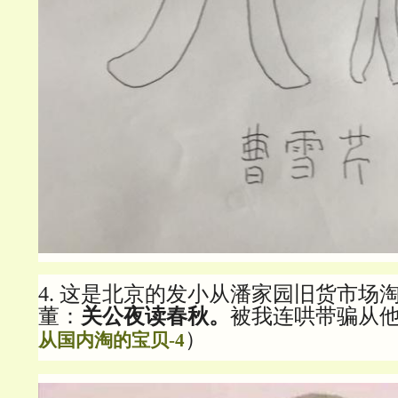
4. 这是北京的发小从潘家园旧货市场
董：
关公夜读春秋。
被我连哄带骗从
）
从国内淘的宝贝-4