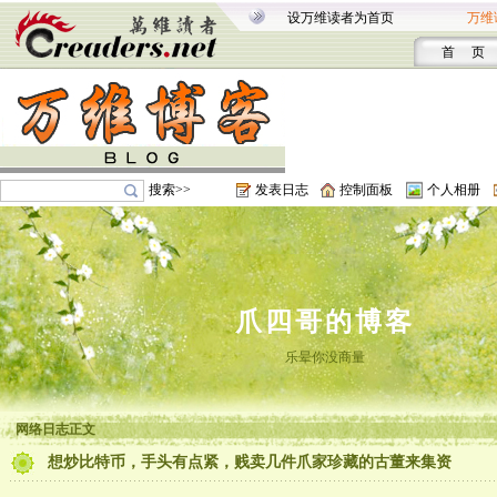
设万维读者为首页
万维
首 页
搜索>>
发表日志
控制面板
个人相册
爪四哥的博客
乐晕你没商量
网络日志正文
想炒比特币，手头有点紧，贱卖几件爪家珍藏的古董来集资