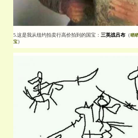
5.这是我从纽约拍卖行高价拍到的国宝：
三英战吕布
（
晒
）
宝