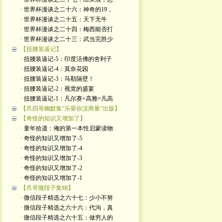
· 世界杯漫谈之二十六：神奇的19，
· 世界杯漫谈之二十五：天下无牛
· 世界杯漫谈之二十四：梅西能否打
· 世界杯漫谈之二十三：武当完胜少
【扭腰装逼记】
· 扭腰装逼记-5：印度活佛的舍利子
· 扭腰装逼记-4：莫奈花园
· 扭腰装逼记-3：马勒隔壁！
· 扭腰装逼记-2：视觉的盛宴
· 扭腰装逼记-1：凡尔赛+高雅=凡高
【爪四哥幽默集“乐晕你没商量”出版】
【奇怪的知识又增加了】
· 童年拾遗：俺的第一本性启蒙读物
· 奇怪的知识又增加了-5
· 奇怪的知识又增加了-4
· 奇怪的知识又增加了-3
· 奇怪的知识又增加了-2
· 奇怪的知识又增加了-1
【爪哥微段子集锦】
· 微信段子精选之六十七：少小不努
· 微信段子精选之六十六：代沟，真
· 微信段子精选之六十五：做穷人的