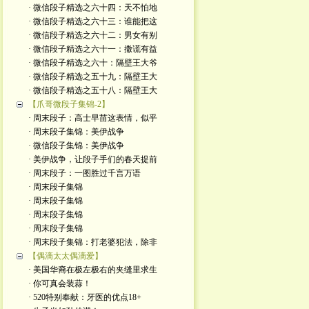
· 微信段子精选之六十四：天不怕地
· 微信段子精选之六十三：谁能把这
· 微信段子精选之六十二：男女有别
· 微信段子精选之六十一：撒谎有益
· 微信段子精选之六十：隔壁王大爷
· 微信段子精选之五十九：隔壁王大
· 微信段子精选之五十八：隔壁王大
【爪哥微段子集锦-2】
· 周末段子：高士早苗这表情，似乎
· 周末段子集锦：美伊战争
· 微信段子集锦：美伊战争
· 美伊战争，让段子手们的春天提前
· 周末段子：一图胜过千言万语
· 周末段子集锦
· 周末段子集锦
· 周末段子集锦
· 周末段子集锦
· 周末段子集锦：打老婆犯法，除非
【偶滴太太偶滴爱】
· 美国华裔在极左极右的夹缝里求生
· 你可真会装蒜！
· 520特别奉献：牙医的优点18+