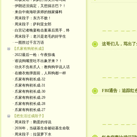
· 伊朗还没搞定，又想搞古巴？！
· 来自中南海听床师的独家爆料
· 周末段子：东方不败！
· 周末段子：萨利亚女郎
· 白宫记者晚宴枪击案幕后黑手，终
· 周末段子：老川是老毛的好学生
· 一图胜过千言万语
这哥们儿，骂出了
【爪家有狗初长成】
· 2022最后一枪：午夜惊魂
· 谁说狗嘴里吐不出象牙来？！
· 功夫不负有爪人：教狗狗学说人话
· 在糖衣炮弹面前，人和狗都一样
· 爪家有狗初长成-32
· 爪家有狗初长成-31
FBI通告：追踪红
· 爪家有狗初长成-30
· 爪家有狗初长成-29
· 爪家有狗初长成-28
· 爪家有狗初长成-27
【把生活过成段子】
· 周末段子：鹅蛋的传说
· 2036年，当碳基生命被硅基生命取
· 周末段子：拉菠萝下水