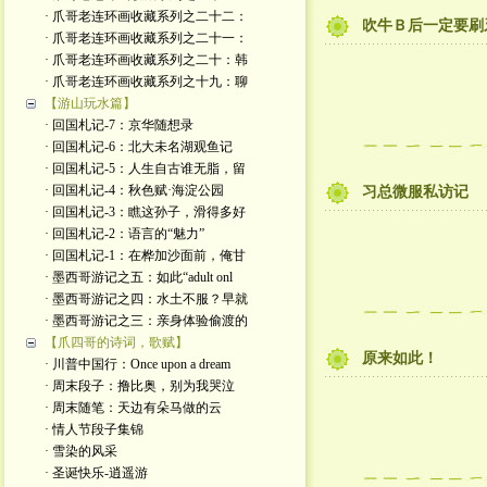
· 爪哥老连环画收藏系列之二十二：
吹牛Ｂ后一定要刷
· 爪哥老连环画收藏系列之二十一：
· 爪哥老连环画收藏系列之二十：韩
· 爪哥老连环画收藏系列之十九：聊
【游山玩水篇】
· 回国札记-7：京华随想录
· 回国札记-6：北大未名湖观鱼记
· 回国札记-5：人生自古谁无脂，留
· 回国札记-4：秋色赋·海淀公园
习总微服私访记
· 回国札记-3：瞧这孙子，滑得多好
· 回国札记-2：语言的“魅力”
· 回国札记-1：在桦加沙面前，俺甘
· 墨西哥游记之五：如此“adult onl
· 墨西哥游记之四：水土不服？早就
· 墨西哥游记之三：亲身体验偷渡的
【爪四哥的诗词，歌赋】
原来如此！
· 川普中国行：Once upon a dream
· 周末段子：撸比奥，别为我哭泣
· 周末随笔：天边有朵马做的云
· 情人节段子集锦
· 雪染的风采
· 圣诞快乐-逍遥游