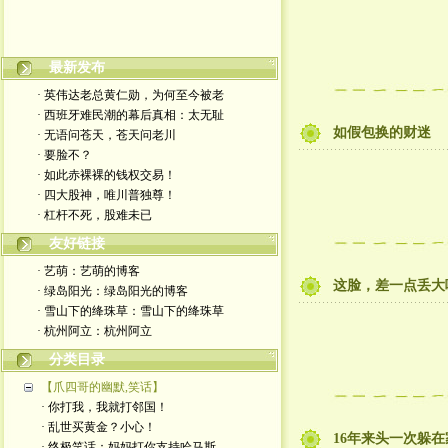
嬉笑怒骂皆文章，酸甜苦辣铸人生
最新发布
· 英伟达老总黄仁勋，为何至今被老
· 西班牙难民潮的幕后真相：太无耻
如假包换的财迷
· 无语问苍天，苍天问老川
· 要脸不？
· 如此赤裸裸的钱权交易！
· 四大股神，唯川普独尊！
· 杠杆不死，股难未已
友好链接
· 艺萌：艺萌的博客
这脸，差一点丢大
· 绿岛阳光：绿岛阳光的博客
· 雪山下的绛珠草：雪山下的绛珠草
· 杭州阿立：杭州阿立
分类目录
【爪四哥的幽默,笑话】
· 你打我，我就打邻国！
· 乱世买黄金？小心！
16年来头一次躲
· 终极笑话：妈妈打你支持哈马斯