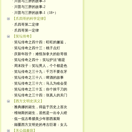
· 川普与三胖的故事-3
· 川普与三胖的故事-2
· 川普与三胖的故事-1（18+）
【爪四哥的科学定律】
· 爪四哥第二定律
· 爪四哥第一定律
【笑坛传奇】
· 笑坛传奇之四十四：旺旺的邂逅，
· 笑坛传奇之四十三：桃子点灯
· 庆新年段子：难怪加拿大的欲哥很
· 笑坛传奇之四十：笑坛护法“都是
· 周末段子：笑坛男人，个个都是色
· 笑坛传奇之三十九：千万不要在牙
· 笑坛传奇之三十八：啤酒的故事
· 笑坛传奇之三十六：马儿为啥会受
· 笑坛传奇之三十五：你个挨千刀的
· 笑坛传奇之三十四：张真人的关门
【西方文明史演义】
· 雅典娜的诞生，得益于历史上首次
· 维纳斯的诞生，居然是一出令人瞠
· 侃一侃古希腊美少年那西索斯
· 颠覆西方文明史的考古巨著：女儿
【关公战秦琼】