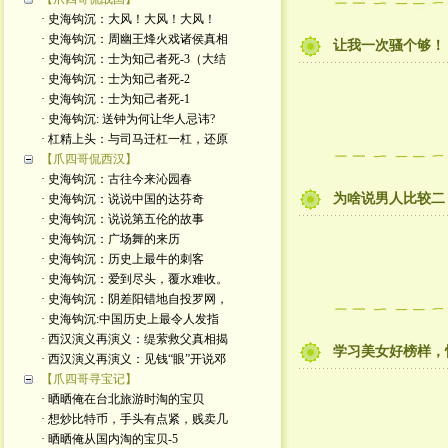
· 史海钩沉：大风！大风！大风！
· 史海钩沉：周幽王烽火戏诸侯真相
让我一次骚个够！
· 史海钩沉：士为知己者死-3（大结
· 史海钩沉：士为知己者死-2
· 史海钩沉：士为知己者死-1
· 史海钩沉: 送钟为何让华人忌讳?
· 杠精上头：与司马迁杠一杠，还原
【爪四哥侃西汉】
· 史海钩沉：古往今来沁园春
为啥说男人比较二
· 史海钩沉：说说中国的达芬奇
· 史海钩沉：说说第五伦的故事
· 史海钩沉：广场舞的来历
· 史海钩沉：历史上最牛的刺客
· 史海钩沉：爱到尽头，覆水难收。
· 史海钩沉：阴差阳错地自投罗网，
· 史海钩沉:中国历史上最令人发指
· 西汉演义再演义：缇萦救父真相揭
学习美女好榜样，
· 西汉演义再演义：见钱“眼”开说邓
【爪四哥寻宝记】
· 晒晒俺在台北旅游时淘的宝贝
· 想炒比特币，手头有点紧，贱卖几
· 晒晒俺从国内淘的宝贝-5