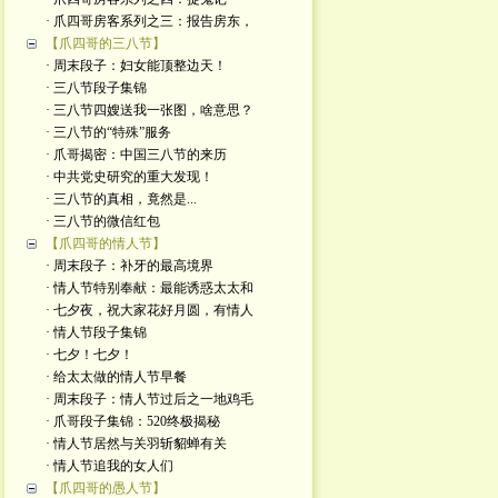
· 爪四哥房客系列之三：报告房东，
【爪四哥的三八节】
· 周末段子：妇女能顶整边天！
· 三八节段子集锦
· 三八节四嫂送我一张图，啥意思？
· 三八节的“特殊”服务
· 爪哥揭密：中国三八节的来历
· 中共党史研究的重大发现！
· 三八节的真相，竟然是...
· 三八节的微信红包
【爪四哥的情人节】
· 周末段子：补牙的最高境界
· 情人节特别奉献：最能诱惑太太和
· 七夕夜，祝大家花好月圆，有情人
· 情人节段子集锦
· 七夕！七夕！
· 给太太做的情人节早餐
· 周末段子：情人节过后之一地鸡毛
· 爪哥段子集锦：520终极揭秘
· 情人节居然与关羽斩貂蝉有关
· 情人节追我的女人们
【爪四哥的愚人节】