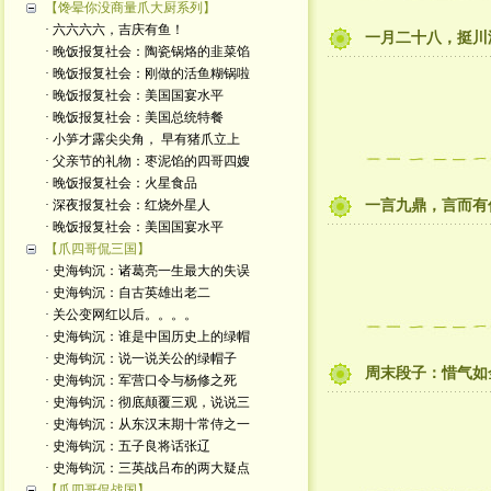
【馋晕你没商量爪大厨系列】
· 六六六六，吉庆有鱼！
一月二十八，挺川
· 晚饭报复社会：陶瓷锅烙的韭菜馅
· 晚饭报复社会：刚做的活鱼糊锅啦
· 晚饭报复社会：美国国宴水平
· 晚饭报复社会：美国总统特餐
· 小笋才露尖尖角， 早有猪爪立上
· 父亲节的礼物：枣泥馅的四哥四嫂
· 晚饭报复社会：火星食品
· 深夜报复社会：红烧外星人
一言九鼎，言而有
· 晚饭报复社会：美国国宴水平
【爪四哥侃三国】
· 史海钩沉：诸葛亮一生最大的失误
· 史海钩沉：自古英雄出老二
· 关公变网红以后。。。。
· 史海钩沉：谁是中国历史上的绿帽
· 史海钩沉：说一说关公的绿帽子
周末段子：惜气如
· 史海钩沉：军营口令与杨修之死
· 史海钩沉：彻底颠覆三观，说说三
· 史海钩沉：从东汉末期十常侍之一
· 史海钩沉：五子良将话张辽
· 史海钩沉：三英战吕布的两大疑点
【爪四哥侃战国】