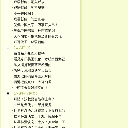
· 成语新解：远交近攻
· 成语新解：见贤思齐
· 高手在民间！
· 成语新解：闻过则喜
· 笑侃中国文字：万事开头男！
· 笑侃中国书法：杜甫猎艳记
· 天不怕地不怕就怕当爹的有文化
· 爪哥段子：成语新解
【大话西游】
· 白骨精之死真相揭秘
· 看见今日美国乱象，才明白西游记
· 防火墙是观音菩萨发明的
· 哈哈，避邪防妖的大蒜头
· 西游记的确是韩国人写的!
· 西游记的真相：太可怕啦！
· 中药原来是妖精变的！
【爪砖家侃体育】
· 可惜！沃叔要去智利上班了
· 一半是天使，一半是魔鬼
· 世界杯漫谈之终结篇：正义战胜邪
· 世界杯漫谈之二十九：要脸不？
· 世界杯漫谈之二十八：黄金第二王
· 世界杯漫谈之二十七：出来混，总