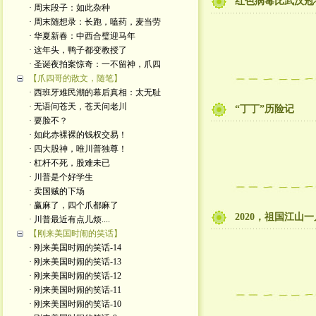
红色病毒比武汉冠
· 周末段子：如此杂种
· 周末随想录：长跑，嗑药，麦当劳
· 华夏新春：中西合璧迎马年
· 这年头，鸭子都变教授了
· 圣诞夜拍案惊奇：一不留神，爪四
【爪四哥的散文，随笔】
· 西班牙难民潮的幕后真相：太无耻
· 无语问苍天，苍天问老川
“丁丁”历险记
· 要脸不？
· 如此赤裸裸的钱权交易！
· 四大股神，唯川普独尊！
· 杠杆不死，股难未已
· 川普是个好学生
· 卖国贼的下场
· 赢麻了，四个爪都麻了
2020，祖国江山
· 川普最近有点儿烦....
【刚来美国时闹的笑话】
· 刚来美国时闹的笑话-14
· 刚来美国时闹的笑话-13
· 刚来美国时闹的笑话-12
· 刚来美国时闹的笑话-11
· 刚来美国时闹的笑话-10