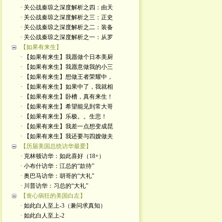
· 关公战秦琼之深度解析之四：由天
· 关公战秦琼之深度解析之三：正史
· 关公战秦琼之深度解析之二：装备
· 关公战秦琼之深度解析之一：从罗
【如果有来生】
· 【如果有来生】我愿做个日本美厨
· 【如果有来生】我愿意做我的小三
· 【如果有来生】想做王者荣耀中，
· 【如果有来生】如果中了，我就相
· 【如果有来生】卧槽，真有来生！
· 【如果有来生】希望能见到常大哥
· 【如果有来生】乐极。。生悲！
· 【如果有来生】我差一点想变成琵
· 【如果有来生】我还要与四嫂做夫
【历届美国总统访华最爱】
· 克林顿访华：如此喜好（18+）
· 小布什访华：江总的“款待”
· 奥巴马访华：胡哥的“大礼”
· 川普访华：习总的“大礼”
【丧心病狂的美国白左】
· 如此白人至上-3（兼问求真知）
· 如此白人至上-2