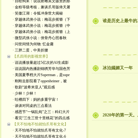
· 目瞪狗呆：说说射雕英文版里的那
· 金粉等级考核，兼谈爪哥版倚天屠
· 笑傲江湖：令狐冲身世大揭秘
· 穿越体武侠小说：梅花步摇簪（下
谁是历史上最牛的
· 穿越体武侠小说：梅花步摇簪（中
· 穿越体武侠小说：梅花步摇簪（上
· 微型武侠小说：侠骨丹心照春秋
· 问世间情为何物: 忆金庸
· 三胖二蛋，中美折腰
【爪四哥的影视世界】
· 说说播放量超过5亿次的AI生成影
冰泊嫣媚又一年
· 说说国内热播剧锦绣芳华与国色芳
· 美国夏季档大片Superman，是supe
· 刚刚去影院看了oppenheimer，被
· 歌剧“波希米亚人”观后感
· 少林！少林！
· 吐槽四下：妈的多重宇宙！
· 谈谈对同桌的三点看法
· 感恩节“一锅乱炖”之三：科幻大片
2020年的第一天
· 看完“三生三世十里桃花”的四点感
【天不怕地不怕就怕爪哥有文化】
· 天不怕地不怕就怕爪哥有文化-7
· 天不怕地不怕就怕爪哥有文化-6