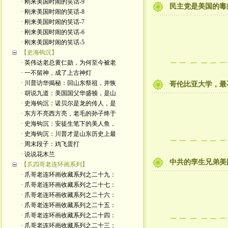
· 刚来美国时闹的笑话-9
民主党是美国的毒
· 刚来美国时闹的笑话-8
· 刚来美国时闹的笑话-7
· 刚来美国时闹的笑话-6
· 刚来美国时闹的笑话-5
【史海钩沉】
· 英伟达老总黄仁勋，为何至今被老
· 一不留神，成了上古神灯
· 川普访华揭秘：回山东祭祖，并恢
哥伦比亚大学，最
· 胡说九道：美国国父华盛顿，是山
· 史海钩沉：诺贝尔是龙的传人，是
· 东方不亮西方亮，老毛的孙子终于
· 史海钩沉：安徒生笔下的美人鱼，
· 史海钩沉：川普才是山东历史上最
· 周末段子：鸡飞蛋打
· 说说花木兰
中共的孪生兄弟美
【爪四哥老连环画系列】
· 爪哥老连环画收藏系列之二十九：
· 爪哥老连环画收藏系列之二十七：
· 爪哥老连环画收藏系列之二十六：
· 爪哥老连环画收藏系列之二十五：
· 爪哥老连环画收藏系列之二十四：
· 爪哥老连环画收藏系列之二十三：