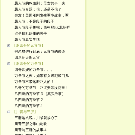
· 愚人节的狗血剧：母女共事一夫
· 愚人节专题：信，还是不信？
· 突发！美国刚刚发生军事政变，军
· 愚人节：不是段子的段子
· 愚人节段子集锦：西朝鲜PK北朝鲜
· 谁是搞乱欧州的黑手
· 愚人节真实笑话
【爪四哥的元宵节】
· 把忽悠进行到底：元宵节的传说
· 四爪朝天闹元宵
【爪四哥的万圣节】
· 四哥四嫂的万圣节。。。
· 万圣节之夜，如果有女逃犯敲门儿
· 万圣节不带这麽吓人的！
· 爪哥的万圣节：吓哭美帝没商量！
· 爪四哥的万圣节-3 （真实故事）
· 爪四哥的万圣节-2
· 爪四哥的万圣节-1
【川普与三胖】
· 三胖这么说，川爷就放心了
· 川普三胖之华山论吹
· 川普与三胖的故事-4