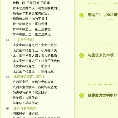
· 吐槽一段“不堪回首”的往事
· 发小想用两个汉，明古董换我的八
· 晒晒多年前从美东淘的宝贝
海纳百川，2020
· 晒晒俺从国内淘的宝贝-4
· 梦中奇缘之四：重归现世
· 梦中奇缘之三：第三层梦境
· 梦中奇缘之二：第二层梦境
【儿女童年拾趣】
· 儿女童年拾趣之六：女大十八变
· 儿女童年拾趣之五：小克鲁伊夫
与生俱来的本领
· 儿女童年拾趣之四：雷人的礼物
· 儿女童年拾趣之三：好果子代代传
· 儿女童年拾趣之二：唱唐诗
· 儿女童年拾趣之一：辈分无敌
【爪四哥的寓言，童话】
· 爪四哥童话：女娲补天的故事
· 爪四哥童话故事：四脚蛇与恐龙
· 为川爷写的两个寓言段子
颠覆西方文明史的
· 猴年颂：人猴传说
· 羊年祭：羊狼传说
【爪四哥的武侠梦】
· 周末段子：诛心剑