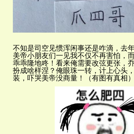
不知是司空
见惯浑闲事还是咋滴，去
美帝小朋友
们一见我不仅不再害怕，
乖乖隆地
咚！看来俺需要改弦更张，
扮成啥样涅？俺眼珠一转
，
计上心头
装，吓哭美帝没商量！（有图有真相