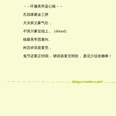
－－吓傻美帝蓝心狼－－
爪四琢磨金三胖
犬决舅父豪气壮，
不惧川爹逗他上，｛dotard｝
核爆美帝思量向。
闲言碎语莫要亮，
鬼节还要正经唱， 唬得孩童无明状， 废话少说发糖棒！