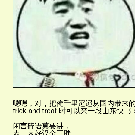
嗯嗯，对，把俺千里迢迢从国内带来
trick and treat
时可以来一段山东快书
闲言碎语莫要讲，
表一表好
汉金三胖。