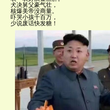
犬决舅父豪气壮，
核爆美帝没商量。
吓哭小孩千百万，
少
说废话快发糖！