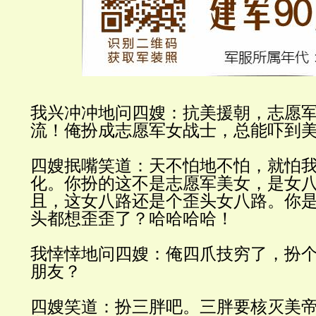
我
兴冲冲地问四嫂：抗美援朝，志愿
流！俺扮成志愿军女战士，总能吓到
四嫂抿嘴笑道：天不怕地不怕，就怕
化。你扮的
这不是志愿军美女
，是女
且，
这女八路还是个歪头女八路。你
头都想歪歪了？哈哈哈哈！
我悻悻地
问四嫂：俺四爪技穷了，扮
朋友？
四嫂笑道：扮三胖吧。三胖要核
灭美