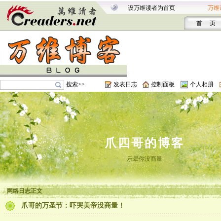
设万维读者为首页
万维
首 页
搜索>>
发表日志
控制面板
个人相册
爪四哥的博客
乐晕你没商量
网络日志正文
爪哥的万圣节：吓哭美帝没商量！