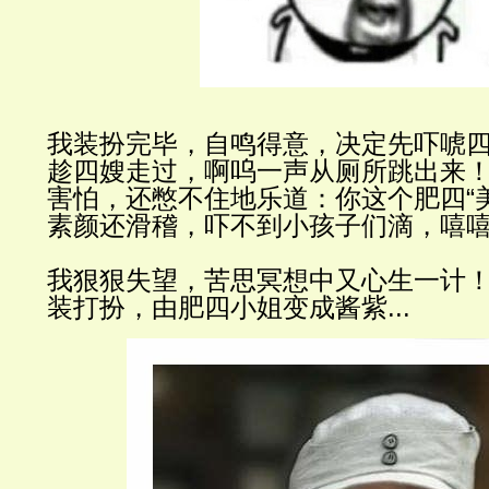
我装扮完
毕，自鸣得意，决定先吓唬
趁四嫂走
过，啊呜一声从厕所跳出来
害怕，还憋不住地乐道：你这个肥四
“
素
颜还滑稽，吓不到小孩子们滴，嘻
我狠狠失望，苦思冥想中又心生一
计
装打扮，由肥四小姐变成酱紫
...