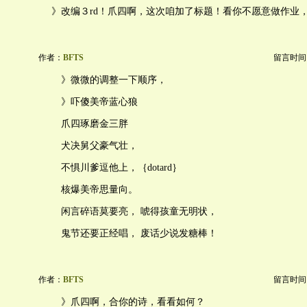
》改编３rd！爪四啊，这次咱加了标题！看你不愿意做作业
作者：
BFTS
留言时间：20
》微微的调整一下顺序，
》吓傻美帝蓝心狼
爪四琢磨金三胖
犬决舅父豪气壮，
不惧川爹逗他上，｛dotard｝
核爆美帝思量向。
闲言碎语莫要亮， 唬得孩童无明状，
鬼节还要正经唱， 废话少说发糖棒！
作者：
BFTS
留言时间：20
》爪四啊，合你的诗，看看如何？