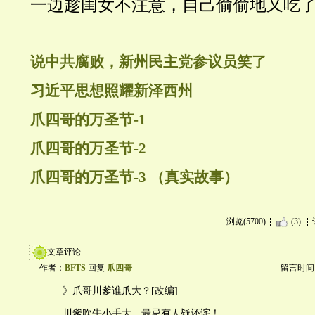
一边趁闺女不注意，自己偷偷地又吃
说中共腐败，新州民主党参议员笑了
习近平思想照耀新泽西州
爪四哥的万圣节-1
爪四哥的万圣节-2
爪四哥的万圣节-3 （真实故事）
浏览(5700)
(3)
文章评论
作者：
BFTS
回复
爪四哥
留言时间：20
》爪哥川爹谁爪大？[改编]
川爹吹牛小手大，最忌有人疑还诧！