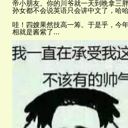
帝小朋友。你的川爷就一天到晩拿三
孙女都不会说英语只会讲中文了，哈
哇！四嫂果然技高一筹。于是乎，今
相就是酱紫了
...