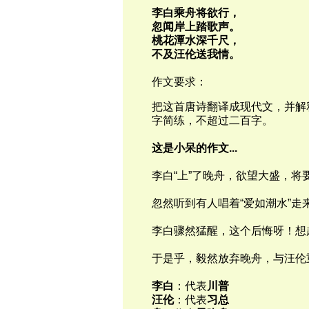
李白乘舟将欲行，
忽闻岸上踏歌声。
桃花潭水深千尺，
不及汪伦送我情。
作文要求：
把这首唐诗翻译成现代文，并解
字简练，不超过二百字。
这是小呆的作文
...
李白“上”了晚舟，欲望大盛，将
忽然听到有人唱着
“
爱如潮水
”
走
李白骤然猛醒，这个后悔呀！想
于是乎，毅然放弃晚舟，与汪伦
李白
：代表
川普
汪伦
：代表
习总