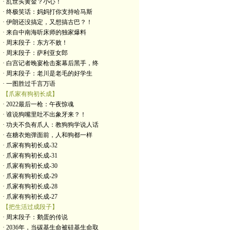
· 乱世买黄金？小心！
· 终极笑话：妈妈打你支持哈马斯
· 伊朗还没搞定，又想搞古巴？！
· 来自中南海听床师的独家爆料
· 周末段子：东方不败！
· 周末段子：萨利亚女郎
· 白宫记者晚宴枪击案幕后黑手，终
· 周末段子：老川是老毛的好学生
· 一图胜过千言万语
【爪家有狗初长成】
· 2022最后一枪：午夜惊魂
· 谁说狗嘴里吐不出象牙来？！
· 功夫不负有爪人：教狗狗学说人话
· 在糖衣炮弹面前，人和狗都一样
· 爪家有狗初长成-32
· 爪家有狗初长成-31
· 爪家有狗初长成-30
· 爪家有狗初长成-29
· 爪家有狗初长成-28
· 爪家有狗初长成-27
【把生活过成段子】
· 周末段子：鹅蛋的传说
· 2036年，当碳基生命被硅基生命取