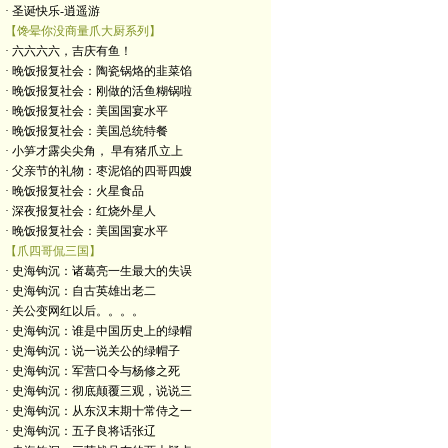
· 圣诞快乐-逍遥游
【馋晕你没商量爪大厨系列】
· 六六六六，吉庆有鱼！
· 晚饭报复社会：陶瓷锅烙的韭菜馅
· 晚饭报复社会：刚做的活鱼糊锅啦
· 晚饭报复社会：美国国宴水平
· 晚饭报复社会：美国总统特餐
· 小笋才露尖尖角， 早有猪爪立上
· 父亲节的礼物：枣泥馅的四哥四嫂
· 晚饭报复社会：火星食品
· 深夜报复社会：红烧外星人
· 晚饭报复社会：美国国宴水平
【爪四哥侃三国】
· 史海钩沉：诸葛亮一生最大的失误
· 史海钩沉：自古英雄出老二
· 关公变网红以后。。。。
· 史海钩沉：谁是中国历史上的绿帽
· 史海钩沉：说一说关公的绿帽子
· 史海钩沉：军营口令与杨修之死
· 史海钩沉：彻底颠覆三观，说说三
· 史海钩沉：从东汉末期十常侍之一
· 史海钩沉：五子良将话张辽