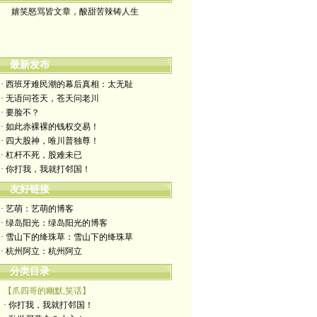
嬉笑怒骂皆文章，酸甜苦辣铸人生
最新发布
· 西班牙难民潮的幕后真相：太无耻
· 无语问苍天，苍天问老川
· 要脸不？
· 如此赤裸裸的钱权交易！
· 四大股神，唯川普独尊！
· 杠杆不死，股难未已
· 你打我，我就打邻国！
友好链接
· 艺萌：艺萌的博客
· 绿岛阳光：绿岛阳光的博客
· 雪山下的绛珠草：雪山下的绛珠草
· 杭州阿立：杭州阿立
分类目录
【爪四哥的幽默,笑话】
· 你打我，我就打邻国！