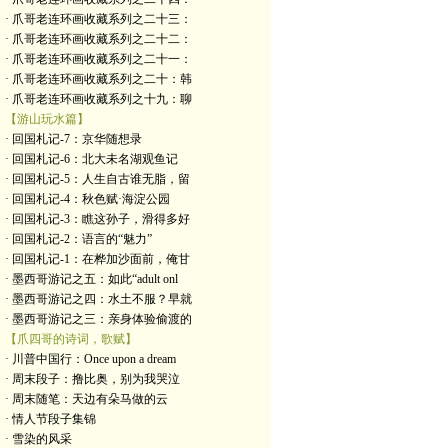
· 爪哥老连环画收藏系列之二十三：
· 爪哥老连环画收藏系列之二十二：
· 爪哥老连环画收藏系列之二十一：
· 爪哥老连环画收藏系列之二十：韩
· 爪哥老连环画收藏系列之十九：聊
【游山玩水篇】
· 回国札记-7：京华随想录
· 回国札记-6：北大未名湖观鱼记
· 回国札记-5：人生自古谁无脂，留
· 回国札记-4：秋色赋·海淀公园
· 回国札记-3：瞧这孙子，滑得多好
· 回国札记-2：语言的“魅力”
· 回国札记-1：在桦加沙面前，俺甘
· 墨西哥游记之五：如此“adult onl
· 墨西哥游记之四：水土不服？早就
· 墨西哥游记之三：亲身体验偷渡的
【爪四哥的诗词，歌赋】
· 川普中国行：Once upon a dream
· 周末段子：撸比奥，别为我哭泣
· 周末随笔：天边有朵马做的云
· 情人节段子集锦
· 雪染的风采