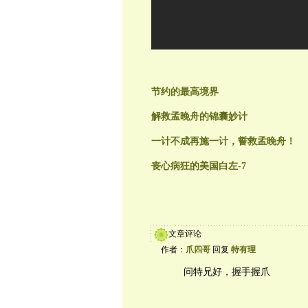
节约的最高境界
解救孟晚舟的锦囊妙计
一计不成再施一计，誓救孟晚舟！
丧心病狂的美国白左-7
文章评论
作者：
爪四哥
回复
特有理
问特兄好，握手握爪