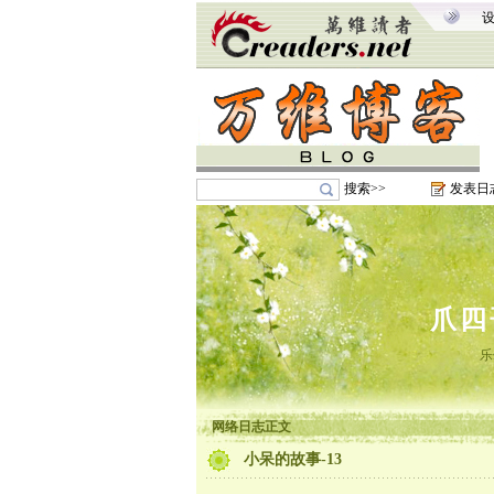
搜索>>
发表日
爪四
乐
网络日志正文
小呆的故事-13