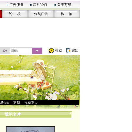
广告服务
联系我们
关于万维
论 坛
分类广告
购 物
帮助
退出
u/9493/
>
复制
>
收藏本页
我的名片