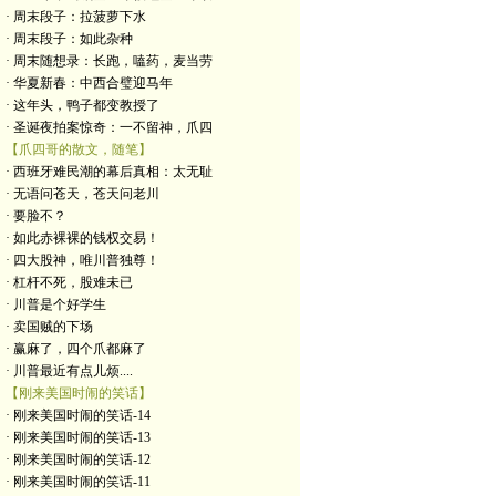
· 周末段子：拉菠萝下水
· 周末段子：如此杂种
· 周末随想录：长跑，嗑药，麦当劳
· 华夏新春：中西合璧迎马年
· 这年头，鸭子都变教授了
· 圣诞夜拍案惊奇：一不留神，爪四
【爪四哥的散文，随笔】
· 西班牙难民潮的幕后真相：太无耻
· 无语问苍天，苍天问老川
· 要脸不？
· 如此赤裸裸的钱权交易！
· 四大股神，唯川普独尊！
· 杠杆不死，股难未已
· 川普是个好学生
· 卖国贼的下场
· 赢麻了，四个爪都麻了
· 川普最近有点儿烦....
【刚来美国时闹的笑话】
· 刚来美国时闹的笑话-14
· 刚来美国时闹的笑话-13
· 刚来美国时闹的笑话-12
· 刚来美国时闹的笑话-11