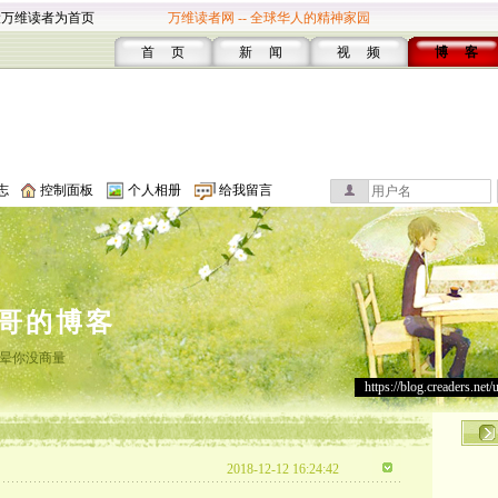
设万维读者为首页
万维读者网 -- 全球华人的精神家园
首 页
新 闻
视 频
博 客
志
控制面板
个人相册
给我留言
哥的博客
晕你没商量
https://blog.creaders.net/
2018-12-12 16:24:42