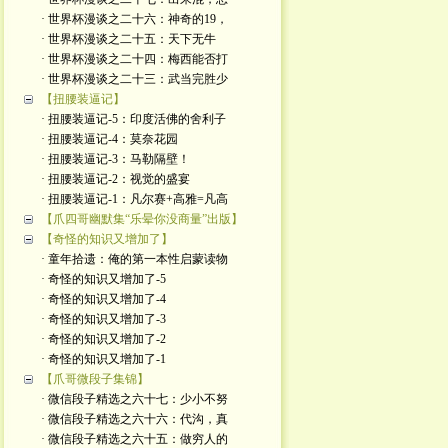
· 世界杯漫谈之二十六：神奇的19，
· 世界杯漫谈之二十五：天下无牛
· 世界杯漫谈之二十四：梅西能否打
· 世界杯漫谈之二十三：武当完胜少
【扭腰装逼记】
· 扭腰装逼记-5：印度活佛的舍利子
· 扭腰装逼记-4：莫奈花园
· 扭腰装逼记-3：马勒隔壁！
· 扭腰装逼记-2：视觉的盛宴
· 扭腰装逼记-1：凡尔赛+高雅=凡高
【爪四哥幽默集“乐晕你没商量”出版】
【奇怪的知识又增加了】
· 童年拾遗：俺的第一本性启蒙读物
· 奇怪的知识又增加了-5
· 奇怪的知识又增加了-4
· 奇怪的知识又增加了-3
· 奇怪的知识又增加了-2
· 奇怪的知识又增加了-1
【爪哥微段子集锦】
· 微信段子精选之六十七：少小不努
· 微信段子精选之六十六：代沟，真
· 微信段子精选之六十五：做穷人的