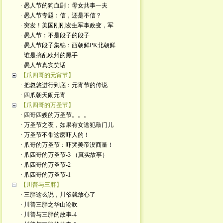
· 愚人节的狗血剧：母女共事一夫
· 愚人节专题：信，还是不信？
· 突发！美国刚刚发生军事政变，军
· 愚人节：不是段子的段子
· 愚人节段子集锦：西朝鲜PK北朝鲜
· 谁是搞乱欧州的黑手
· 愚人节真实笑话
【爪四哥的元宵节】
· 把忽悠进行到底：元宵节的传说
· 四爪朝天闹元宵
【爪四哥的万圣节】
· 四哥四嫂的万圣节。。。
· 万圣节之夜，如果有女逃犯敲门儿
· 万圣节不带这麽吓人的！
· 爪哥的万圣节：吓哭美帝没商量！
· 爪四哥的万圣节-3 （真实故事）
· 爪四哥的万圣节-2
· 爪四哥的万圣节-1
【川普与三胖】
· 三胖这么说，川爷就放心了
· 川普三胖之华山论吹
· 川普与三胖的故事-4