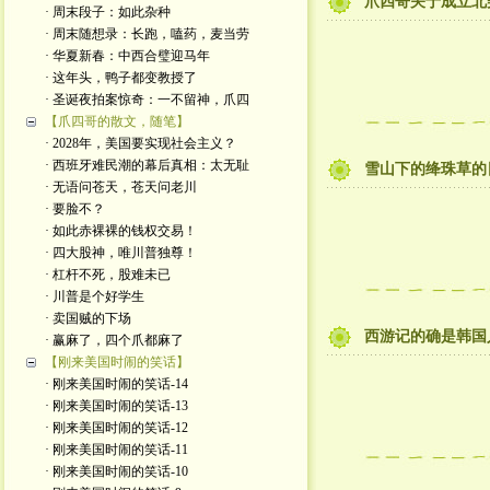
爪四哥关于成立北
· 周末段子：如此杂种
· 周末随想录：长跑，嗑药，麦当劳
· 华夏新春：中西合璧迎马年
· 这年头，鸭子都变教授了
· 圣诞夜拍案惊奇：一不留神，爪四
【爪四哥的散文，随笔】
· 2028年，美国要实现社会主义？
· 西班牙难民潮的幕后真相：太无耻
雪山下的绛珠草的日
· 无语问苍天，苍天问老川
· 要脸不？
· 如此赤裸裸的钱权交易！
· 四大股神，唯川普独尊！
· 杠杆不死，股难未已
· 川普是个好学生
· 卖国贼的下场
西游记的确是韩国
· 赢麻了，四个爪都麻了
【刚来美国时闹的笑话】
· 刚来美国时闹的笑话-14
· 刚来美国时闹的笑话-13
· 刚来美国时闹的笑话-12
· 刚来美国时闹的笑话-11
· 刚来美国时闹的笑话-10