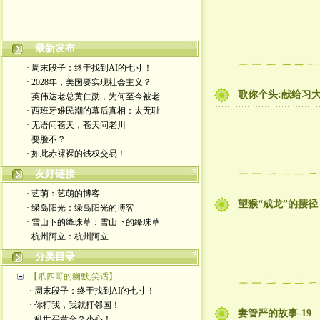
最新发布
嬉笑怒骂皆文章，酸甜苦辣铸人生
· 周末段子：终于找到AI的七寸！
· 2028年，美国要实现社会主义？
歌你个头:献给习
· 英伟达老总黄仁勋，为何至今被老
· 西班牙难民潮的幕后真相：太无耻
· 无语问苍天，苍天问老川
· 要脸不？
· 如此赤裸裸的钱权交易！
友好链接
· 艺萌：艺萌的博客
望猴“成龙”的捿径
· 绿岛阳光：绿岛阳光的博客
· 雪山下的绛珠草：雪山下的绛珠草
· 杭州阿立：杭州阿立
分类目录
【爪四哥的幽默,笑话】
· 周末段子：终于找到AI的七寸！
· 你打我，我就打邻国！
妻管严的故事-19
· 乱世买黄金？小心！