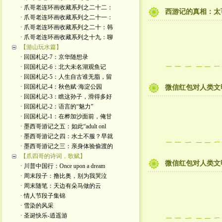
· 爪哥老连环画收藏系列之二十二：
西游记的真相：太
· 爪哥老连环画收藏系列之二十一：
· 爪哥老连环画收藏系列之二十：韩
· 爪哥老连环画收藏系列之十九：聊
【游山玩水篇】
· 回国札记-7：京华随想录
· 回国札记-6：北大未名湖观鱼记
· 回国札记-5：人生自古谁无脂，留
· 回国札记-4：秋色赋·海淀公园
微信红包对人类文
· 回国札记-3：瞧这孙子，滑得多好
· 回国札记-2：语言的“魅力”
· 回国札记-1：在桦加沙面前，俺甘
· 墨西哥游记之五：如此“adult onl
· 墨西哥游记之四：水土不服？早就
· 墨西哥游记之三：亲身体验偷渡的
【爪四哥的诗词，歌赋】
微信红包对人类文
· 川普中国行：Once upon a dream
· 周末段子：撸比奥，别为我哭泣
· 周末随笔：天边有朵马做的云
· 情人节段子集锦
· 雪染的风采
· 圣诞快乐-逍遥游