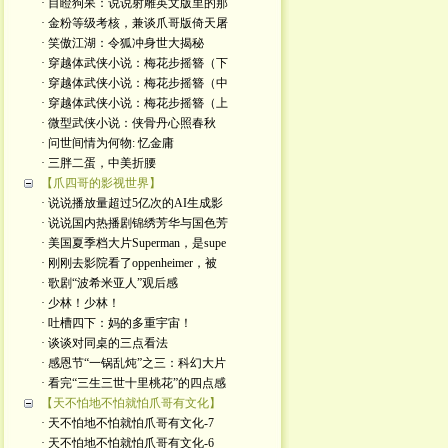
· 目瞪狗呆：说说射雕英文版里的那
· 金粉等级考核，兼谈爪哥版倚天屠
· 笑傲江湖：令狐冲身世大揭秘
· 穿越体武侠小说：梅花步摇簪（下
· 穿越体武侠小说：梅花步摇簪（中
· 穿越体武侠小说：梅花步摇簪（上
· 微型武侠小说：侠骨丹心照春秋
· 问世间情为何物: 忆金庸
· 三胖二蛋，中美折腰
【爪四哥的影视世界】
· 说说播放量超过5亿次的AI生成影
· 说说国内热播剧锦绣芳华与国色芳
· 美国夏季档大片Superman，是supe
· 刚刚去影院看了oppenheimer，被
· 歌剧“波希米亚人”观后感
· 少林！少林！
· 吐槽四下：妈的多重宇宙！
· 谈谈对同桌的三点看法
· 感恩节“一锅乱炖”之三：科幻大片
· 看完“三生三世十里桃花”的四点感
【天不怕地不怕就怕爪哥有文化】
· 天不怕地不怕就怕爪哥有文化-7
· 天不怕地不怕就怕爪哥有文化-6