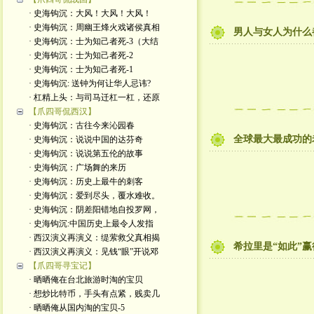
· 史海钩沉：大风！大风！大风！
· 史海钩沉：周幽王烽火戏诸侯真相
男人与女人为什么
· 史海钩沉：士为知己者死-3（大结
· 史海钩沉：士为知己者死-2
· 史海钩沉：士为知己者死-1
· 史海钩沉: 送钟为何让华人忌讳?
· 杠精上头：与司马迁杠一杠，还原
【爪四哥侃西汉】
· 史海钩沉：古往今来沁园春
全球最大最成功的
· 史海钩沉：说说中国的达芬奇
· 史海钩沉：说说第五伦的故事
· 史海钩沉：广场舞的来历
· 史海钩沉：历史上最牛的刺客
· 史海钩沉：爱到尽头，覆水难收。
· 史海钩沉：阴差阳错地自投罗网，
· 史海钩沉:中国历史上最令人发指
· 西汉演义再演义：缇萦救父真相揭
希拉里是“如此”
· 西汉演义再演义：见钱“眼”开说邓
【爪四哥寻宝记】
· 晒晒俺在台北旅游时淘的宝贝
· 想炒比特币，手头有点紧，贱卖几
· 晒晒俺从国内淘的宝贝-5