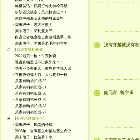
· 终极笑话：妈妈打你支持哈马斯
· 伊朗还没搞定，又想搞古巴？！
· 来自中南海听床师的独家爆料
· 周末段子：东方不败！
· 周末段子：萨利亚女郎
· 白宫记者晚宴枪击案幕后黑手，终
· 周末段子：老川是老毛的好学生
没有穿越就没有发
【爪家有狗初长成】
· 2022最后一枪：午夜惊魂
· 谁说狗嘴里吐不出象牙来？！
· 功夫不负有爪人：教狗狗学说人话
· 在糖衣炮弹面前，人和狗都一样
· 爪家有狗初长成-32
· 爪家有狗初长成-31
闹元宵--拆字乐
· 爪家有狗初长成-30
· 爪家有狗初长成-29
· 爪家有狗初长成-28
· 爪家有狗初长成-27
【把生活过成段子】
· 周末段子：鹅蛋的传说
· 2036年，当碳基生命被硅基生命取
· 周末段子：拉菠萝下水