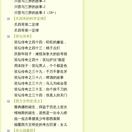
· 川普与三胖的故事-3
· 川普与三胖的故事-2
· 川普与三胖的故事-1（18+）
【爪四哥的科学定律】
· 爪四哥第二定律
· 爪四哥第一定律
【笑坛传奇】
· 笑坛传奇之四十四：旺旺的邂逅，
· 笑坛传奇之四十三：桃子点灯
· 庆新年段子：难怪加拿大的欲哥很
· 笑坛传奇之四十：笑坛护法“都是
· 周末段子：笑坛男人，个个都是色
· 笑坛传奇之三十九：千万不要在牙
· 笑坛传奇之三十八：啤酒的故事
· 笑坛传奇之三十六：马儿为啥会受
· 笑坛传奇之三十五：你个挨千刀的
· 笑坛传奇之三十四：张真人的关门
【西方文明史演义】
· 雅典娜的诞生，得益于历史上首次
· 维纳斯的诞生，居然是一出令人瞠
· 侃一侃古希腊美少年那西索斯
· 颠覆西方文明史的考古巨著：女儿
【关公战秦琼】