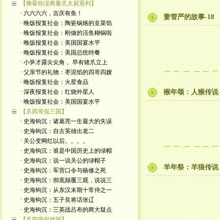
【馋晕你没商量爪大厨系列】
· 六六六六，吉庆有鱼！
妻管严的故事-18
· 晚饭报复社会：陶瓷锅烙的韭菜馅
· 晚饭报复社会：刚做的活鱼糊锅啦
· 晚饭报复社会：美国国宴水平
· 晚饭报复社会：美国总统特餐
· 小笋才露尖尖角， 早有猪爪立上
· 父亲节的礼物：枣泥馅的四哥四嫂
· 晚饭报复社会：火星食品
· 深夜报复社会：红烧外星人
猴年颂：人猴传说
· 晚饭报复社会：美国国宴水平
【爪四哥侃三国】
· 史海钩沉：诸葛亮一生最大的失误
· 史海钩沉：自古英雄出老二
· 关公变网红以后。。。。
· 史海钩沉：谁是中国历史上的绿帽
· 史海钩沉：说一说关公的绿帽子
羊年祭：羊狼传说
· 史海钩沉：军营口令与杨修之死
· 史海钩沉：彻底颠覆三观，说说三
· 史海钩沉：从东汉末期十常侍之一
· 史海钩沉：五子良将话张辽
· 史海钩沉：三英战吕布的两大疑点
【爪四哥侃战国】