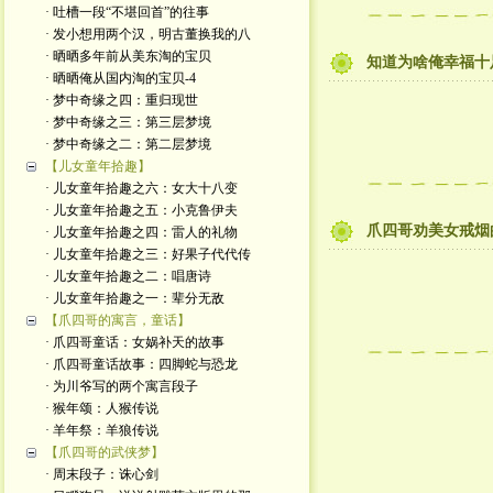
· 吐槽一段“不堪回首”的往事
· 发小想用两个汉，明古董换我的八
· 晒晒多年前从美东淘的宝贝
知道为啥俺幸福十
· 晒晒俺从国内淘的宝贝-4
· 梦中奇缘之四：重归现世
· 梦中奇缘之三：第三层梦境
· 梦中奇缘之二：第二层梦境
【儿女童年拾趣】
· 儿女童年拾趣之六：女大十八变
· 儿女童年拾趣之五：小克鲁伊夫
爪四哥劝美女戒烟
· 儿女童年拾趣之四：雷人的礼物
· 儿女童年拾趣之三：好果子代代传
· 儿女童年拾趣之二：唱唐诗
· 儿女童年拾趣之一：辈分无敌
【爪四哥的寓言，童话】
· 爪四哥童话：女娲补天的故事
· 爪四哥童话故事：四脚蛇与恐龙
· 为川爷写的两个寓言段子
· 猴年颂：人猴传说
· 羊年祭：羊狼传说
【爪四哥的武侠梦】
· 周末段子：诛心剑