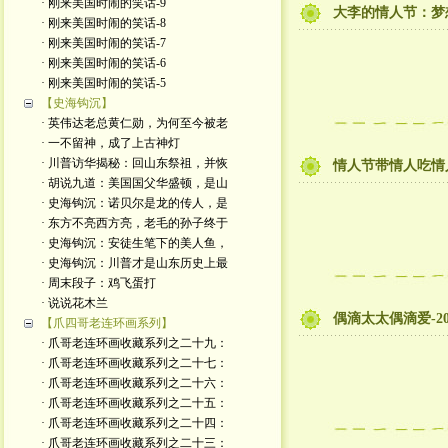
· 刚来美国时闹的笑话-9
大李的情人节：梦
· 刚来美国时闹的笑话-8
· 刚来美国时闹的笑话-7
· 刚来美国时闹的笑话-6
· 刚来美国时闹的笑话-5
【史海钩沉】
· 英伟达老总黄仁勋，为何至今被老
· 一不留神，成了上古神灯
· 川普访华揭秘：回山东祭祖，并恢
情人节带情人吃情
· 胡说九道：美国国父华盛顿，是山
· 史海钩沉：诺贝尔是龙的传人，是
· 东方不亮西方亮，老毛的孙子终于
· 史海钩沉：安徒生笔下的美人鱼，
· 史海钩沉：川普才是山东历史上最
· 周末段子：鸡飞蛋打
· 说说花木兰
偶滴太太偶滴爱-2
【爪四哥老连环画系列】
· 爪哥老连环画收藏系列之二十九：
· 爪哥老连环画收藏系列之二十七：
· 爪哥老连环画收藏系列之二十六：
· 爪哥老连环画收藏系列之二十五：
· 爪哥老连环画收藏系列之二十四：
· 爪哥老连环画收藏系列之二十三：