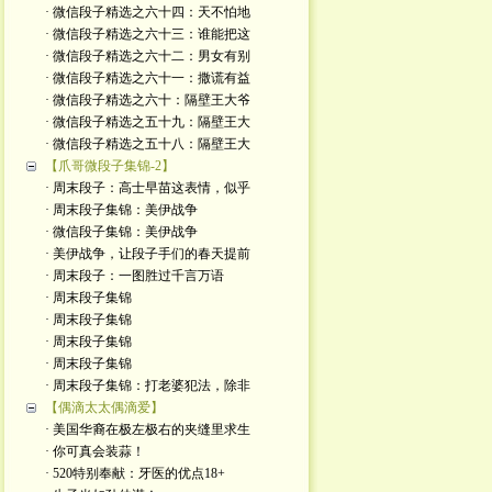
· 微信段子精选之六十四：天不怕地
· 微信段子精选之六十三：谁能把这
· 微信段子精选之六十二：男女有别
· 微信段子精选之六十一：撒谎有益
· 微信段子精选之六十：隔壁王大爷
· 微信段子精选之五十九：隔壁王大
· 微信段子精选之五十八：隔壁王大
【爪哥微段子集锦-2】
· 周末段子：高士早苗这表情，似乎
· 周末段子集锦：美伊战争
· 微信段子集锦：美伊战争
· 美伊战争，让段子手们的春天提前
· 周末段子：一图胜过千言万语
· 周末段子集锦
· 周末段子集锦
· 周末段子集锦
· 周末段子集锦
· 周末段子集锦：打老婆犯法，除非
【偶滴太太偶滴爱】
· 美国华裔在极左极右的夹缝里求生
· 你可真会装蒜！
· 520特别奉献：牙医的优点18+