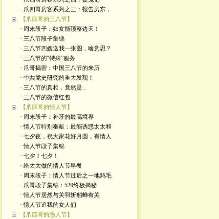
· 爪四哥房客系列之三：报告房东，
【爪四哥的三八节】
· 周末段子：妇女能顶整边天！
· 三八节段子集锦
· 三八节四嫂送我一张图，啥意思？
· 三八节的“特殊”服务
· 爪哥揭密：中国三八节的来历
· 中共党史研究的重大发现！
· 三八节的真相，竟然是...
· 三八节的微信红包
【爪四哥的情人节】
· 周末段子：补牙的最高境界
· 情人节特别奉献：最能诱惑太太和
· 七夕夜，祝大家花好月圆，有情人
· 情人节段子集锦
· 七夕！七夕！
· 给太太做的情人节早餐
· 周末段子：情人节过后之一地鸡毛
· 爪哥段子集锦：520终极揭秘
· 情人节居然与关羽斩貂蝉有关
· 情人节追我的女人们
【爪四哥的愚人节】