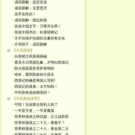
· 成语新解：远交近攻
· 成语新解：见贤思齐
· 高手在民间！
· 成语新解：闻过则喜
· 笑侃中国文字：万事开头男！
· 笑侃中国书法：杜甫猎艳记
· 天不怕地不怕就怕当爹的有文化
· 爪哥段子：成语新解
【大话西游】
· 白骨精之死真相揭秘
· 看见今日美国乱象，才明白西游记
· 防火墙是观音菩萨发明的
· 哈哈，避邪防妖的大蒜头
· 西游记的确是韩国人写的!
· 西游记的真相：太可怕啦！
· 中药原来是妖精变的！
【爪砖家侃体育】
· 可惜！沃叔要去智利上班了
· 一半是天使，一半是魔鬼
· 世界杯漫谈之终结篇：正义战胜邪
· 世界杯漫谈之二十九：要脸不？
· 世界杯漫谈之二十八：黄金第二王
· 世界杯漫谈之二十七：出来混，总