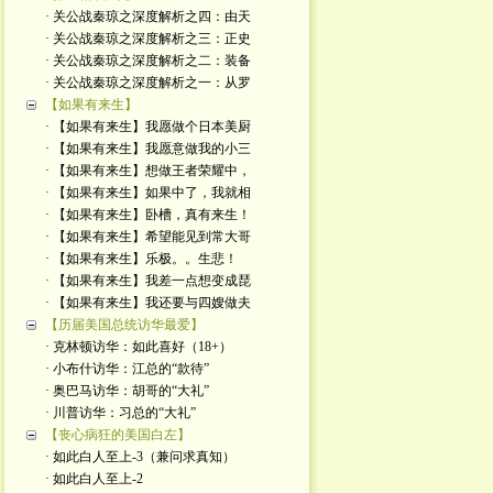
· 关公战秦琼之深度解析之四：由天
· 关公战秦琼之深度解析之三：正史
· 关公战秦琼之深度解析之二：装备
· 关公战秦琼之深度解析之一：从罗
【如果有来生】
· 【如果有来生】我愿做个日本美厨
· 【如果有来生】我愿意做我的小三
· 【如果有来生】想做王者荣耀中，
· 【如果有来生】如果中了，我就相
· 【如果有来生】卧槽，真有来生！
· 【如果有来生】希望能见到常大哥
· 【如果有来生】乐极。。生悲！
· 【如果有来生】我差一点想变成琵
· 【如果有来生】我还要与四嫂做夫
【历届美国总统访华最爱】
· 克林顿访华：如此喜好（18+）
· 小布什访华：江总的“款待”
· 奥巴马访华：胡哥的“大礼”
· 川普访华：习总的“大礼”
【丧心病狂的美国白左】
· 如此白人至上-3（兼问求真知）
· 如此白人至上-2