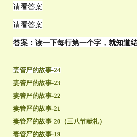
请看答案
请看答案
答案：读一下每行第一个字，就知道结果
妻管严的故事-24
妻管严的故事-23
妻管严的故事-22
妻管严的故事-21
妻管严的故事-20（三八节献礼）
妻管严的故事-19