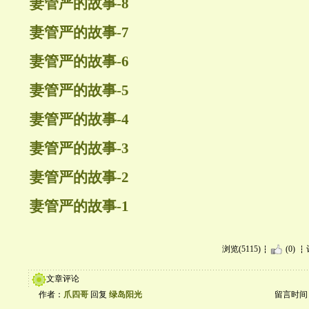
妻管严的故事-8
妻管严的故事-7
妻管严的故事-6
妻管严的故事-5
妻管严的故事-4
妻管严的故事-3
妻管严的故事-2
妻管严的故事-1
浏览(5115)
(0)
文章评论
作者：
爪四哥
回复
绿岛阳光
留言时间：20