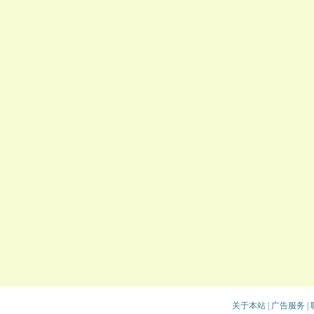
关于本站
|
广告服务
|